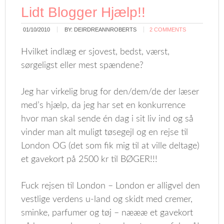
Lidt Blogger Hjælp!!
01/10/2010
BY:
DEIRDREANNROBERTS
2 COMMENTS
Hvilket indlæg er sjovest, bedst, værst,
sørgeligst eller mest spændene?
Jeg har virkelig brug for den/dem/de der læser
med’s hjælp, da jeg har set en konkurrence
hvor man skal sende én dag i sit liv ind og så
vinder man alt muligt tøsegejl og en rejse til
London OG (det som fik mig til at ville deltage)
et gavekort på 2500 kr til BØGER!!!
Fuck rejsen til London – London er alligvel den
vestlige verdens u-land og skidt med cremer,
sminke, parfumer og tøj – næææ et gavekort