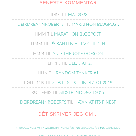
SENESTE KOMMENTAR
HMM
TIL
MAJ 2023
DEIRDREANNROBERTS
TIL
MARATHON BLOGPOST.
HMM
TIL
MARATHON BLOGPOST.
HMM
TIL
PÅ KANTEN AF EVIGHEDEN
HMM
TIL
AND THE JOKE GOES ON
HENRIK
TIL
DEL: 1 AF 2.
LINN
TIL
RANDOM TANKER #1
BØLLEMIS
TIL
SIDSTE SIDSTE INDLÆG I 2019
BØLLEMIS
TIL
SIDSTE INDLÆG I 2019
DEIRDREANNROBERTS
TIL
HÆVN AT ITS FINEST
DÉT SKRIVER JEG OM…
#metoo
1. Maj
2 År i Psykiatrien
4. Maj
40 Års Fødselsdag
41 Års Fødselsdag
365