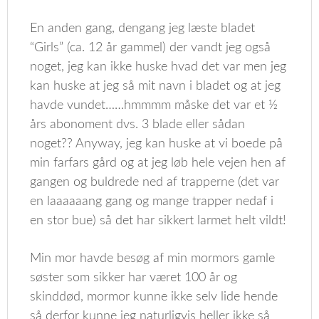
En anden gang, dengang jeg læste bladet
“Girls” (ca. 12 år gammel) der vandt jeg også
noget, jeg kan ikke huske hvad det var men jeg
kan huske at jeg så mit navn i bladet og at jeg
havde vundet……hmmmm måske det var et ½
års abonoment dvs. 3 blade eller sådan
noget?? Anyway, jeg kan huske at vi boede på
min farfars gård og at jeg løb hele vejen hen af
gangen og buldrede ned af trapperne (det var
en laaaaaang gang og mange trapper nedaf i
en stor bue) så det har sikkert larmet helt vildt!
Min mor havde besøg af min mormors gamle
søster som sikker har været 100 år og
skinddød, mormor kunne ikke selv lide hende
så derfor kunne jeg naturligvis heller ikke så