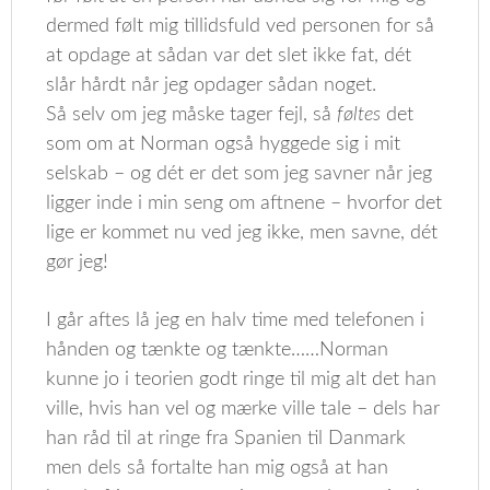
dermed følt mig tillidsfuld ved personen for så
at opdage at sådan var det slet ikke fat, dét
slår hårdt når jeg opdager sådan noget.
Så selv om jeg måske tager fejl, så
føltes
det
som om at Norman også hyggede sig i mit
selskab – og dét er det som jeg savner når jeg
ligger inde i min seng om aftnene – hvorfor det
lige er kommet nu ved jeg ikke, men savne, dét
gør jeg!
I går aftes lå jeg en halv time med telefonen i
hånden og tænkte og tænkte……Norman
kunne jo i teorien godt ringe til mig alt det han
ville, hvis han vel og mærke ville tale – dels har
han råd til at ringe fra Spanien til Danmark
men dels så fortalte han mig også at han