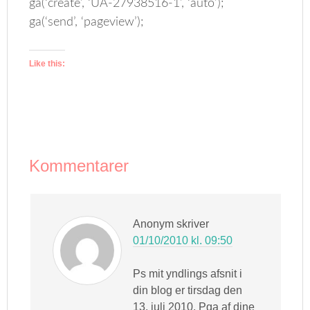
ga(‘create’, ‘UA-27938516-1’, ‘auto’);
ga(‘send’, ‘pageview’);
Like this:
Kommentarer
Anonym
skriver
01/10/2010 kl. 09:50
Ps mit yndlings afsnit i
din blog er tirsdag den
13. juli 2010. Pga af dine