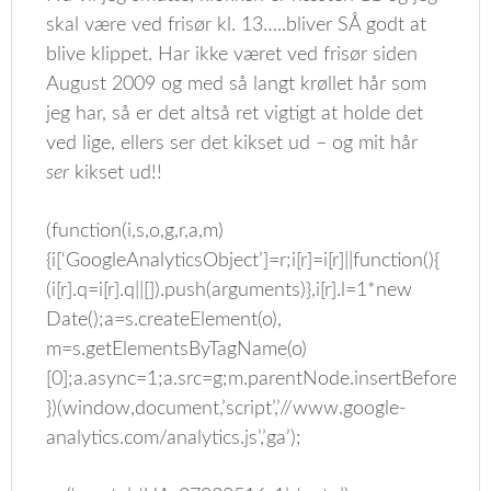
skal være ved frisør kl. 13…..bliver SÅ godt at
blive klippet. Har ikke været ved frisør siden
August 2009 og med så langt krøllet hår som
jeg har, så er det altså ret vigtigt at holde det
ved lige, ellers ser det kikset ud – og mit hår
ser
kikset ud!!
(function(i,s,o,g,r,a,m)
{i[‘GoogleAnalyticsObject’]=r;i[r]=i[r]||function(){
(i[r].q=i[r].q||[]).push(arguments)},i[r].l=1*new
Date();a=s.createElement(o),
m=s.getElementsByTagName(o)
[0];a.async=1;a.src=g;m.parentNode.insertBefore(a,m
})(window,document,’script’,’//www.google-
analytics.com/analytics.js’,’ga’);