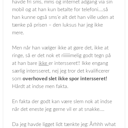
havde fri sms, mms og internet adgang via sin
mobil og at han kun betalte for telefoni….så
han kunne også sms’e alt det han ville uden at
tænke på prisen – den luksus har jeg ikke
mere.
Men når han vælger ikke at gøre det, ikke at
ringe, så er det nok et riiiiiimelig godt tegn på
at han bare
ikke
er intersseret!! Ikke engang
særlig intersseret, nej jeg tror det kvalificerer
som
overhoved slet ikke spor intersseret!
Hårdt at indse men fakta.
En fakta der godt kan være slem nok at indse
når det eneste jeg gerne vil er at snakke….
Da jeg havde ligget lidt tænkte jeg: Århhh what