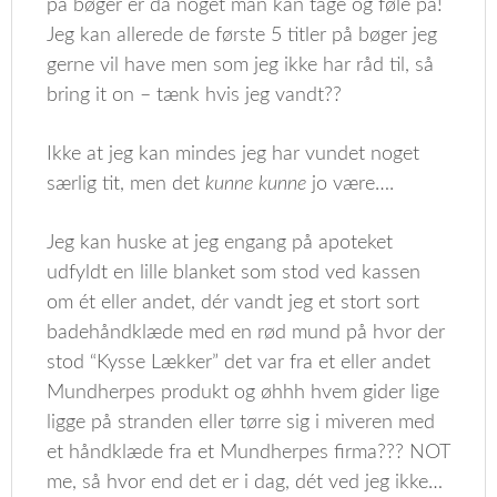
på bøger er da noget man kan tage og føle på!
Jeg kan allerede de første 5 titler på bøger jeg
gerne vil have men som jeg ikke har råd til, så
bring it on – tænk hvis jeg vandt??
Ikke at jeg kan mindes jeg har vundet noget
særlig tit, men det
kunne kunne
jo være….
Jeg kan huske at jeg engang på apoteket
udfyldt en lille blanket som stod ved kassen
om ét eller andet, dér vandt jeg et stort sort
badehåndklæde med en rød mund på hvor der
stod “Kysse Lækker” det var fra et eller andet
Mundherpes produkt og øhhh hvem gider lige
ligge på stranden eller tørre sig i miveren med
et håndklæde fra et Mundherpes firma??? NOT
me, så hvor end det er i dag, dét ved jeg ikke…