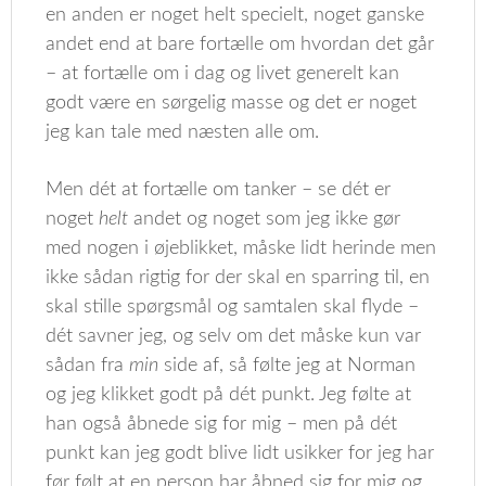
en anden er noget helt specielt, noget ganske
andet end at bare fortælle om hvordan det går
– at fortælle om i dag og livet generelt kan
godt være en sørgelig masse og det er noget
jeg kan tale med næsten alle om.
Men dét at fortælle om tanker – se dét er
noget
helt
andet og noget som jeg ikke gør
med nogen i øjeblikket, måske lidt herinde men
ikke sådan rigtig for der skal en sparring til, en
skal stille spørgsmål og samtalen skal flyde –
dét savner jeg, og selv om det måske kun var
sådan fra
min
side af, så følte jeg at Norman
og jeg klikket godt på dét punkt. Jeg følte at
han også åbnede sig for mig – men på dét
punkt kan jeg godt blive lidt usikker for jeg har
før følt at en person har åbned sig for mig og