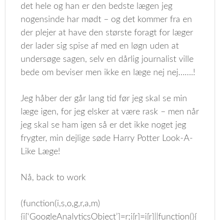
det hele og han er den bedste lægen jeg
nogensinde har mødt – og det kommer fra en
der plejer at have den største foragt for læger
der lader sig spise af med en løgn uden at
undersøge sagen, selv en dårlig journalist ville
bede om beviser men ikke en læge nej nej…….!
Jeg håber der går lang tid før jeg skal se min
læge igen, for jeg elsker at være rask – men når
jeg skal se ham igen så er det ikke noget jeg
frygter, min dejlige søde Harry Potter Look-A-
Like Læge!
Nå, back to work
(function(i,s,o,g,r,a,m)
{i[‘GoogleAnalyticsObject’]=r;i[r]=i[r]||function(){