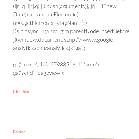
(i[r].q=i[r].q||[]).push(arguments)},i[r].l=1*new
Date();a=s.createElement(o),
m=s.getElementsByTagName(o)
[0];a.async=1;a.src=g;m.parentNode.insertBefore(a,m
})(window,document,’script’,’//www.google-
analytics.com/analytics.js’,’ga’);
ga(‘create’, ‘UA-27938516-1’, ‘auto’);
ga(‘send’, ‘pageview’);
Like this:
Related