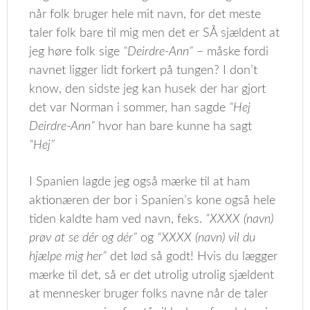
når folk bruger hele mit navn, for det meste
taler folk bare til mig men det er SÅ sjældent at
jeg høre folk sige
“Deirdre-Ann”
– måske fordi
navnet ligger lidt forkert på tungen? I don’t
know, den sidste jeg kan husek der har gjort
det var Norman i sommer, han sagde
“Hej
Deirdre-Ann”
hvor han bare kunne ha sagt
“Hej”
I Spanien lagde jeg også mærke til at ham
aktionæren der bor i Spanien’s kone også hele
tiden kaldte ham ved navn, feks.
“XXXX (navn)
prøv at se dér og dér”
og
“XXXX (navn) vil du
hjælpe mig her”
det lød så godt! Hvis du lægger
mærke til det, så er det utrolig utrolig sjældent
at mennesker bruger folks navne når de taler