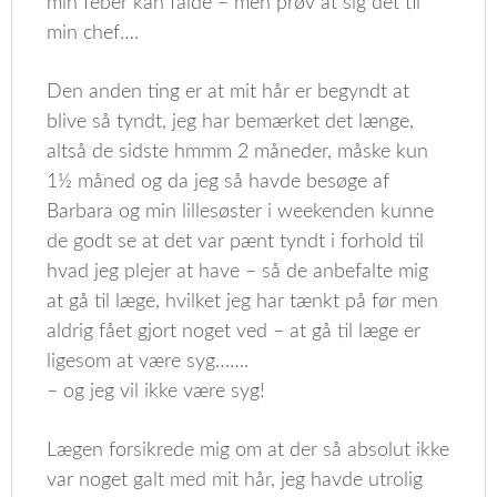
min feber kan falde – men prøv at sig det til
min chef….
Den anden ting er at mit hår er begyndt at
blive så tyndt, jeg har bemærket det længe,
altså de sidste hmmm 2 måneder, måske kun
1½ måned og da jeg så havde besøge af
Barbara og min lillesøster i weekenden kunne
de godt se at det var pænt tyndt i forhold til
hvad jeg plejer at have – så de anbefalte mig
at gå til læge, hvilket jeg har tænkt på før men
aldrig fået gjort noget ved – at gå til læge er
ligesom at være syg…….
– og jeg vil ikke være syg!
Lægen forsikrede mig om at der så absolut ikke
var noget galt med mit hår, jeg havde utrolig