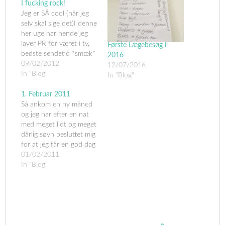
I fucking rock!
Jeg er SÅ cool (når jeg
selv skal sige det)I denne
her uge har hende jeg
laver PR for været i tv,
Første Lægebesøg i
bedste sendetid *smæk*
2016
og hvad tror du lige der
09/02/2012
12/07/2016
skete med hendes
In "Blog"
In "Blog"
hjemmeside? Den
boomede! (i forhold til
1. Februar 2011
sidste uge)Det er da
Så ankom en ny måned
bare FOR SEJT!Og i alt
og jeg har efter en nat
beskedenhed,…
med meget lidt og meget
dårlig søvn besluttet mig
for at jeg får en god dag
og en god uge og ja
01/02/2011
faktisk en god måned
In "Blog"
som til slut vil kulminere
i et godt år!Jeg lå længe
vågen i…