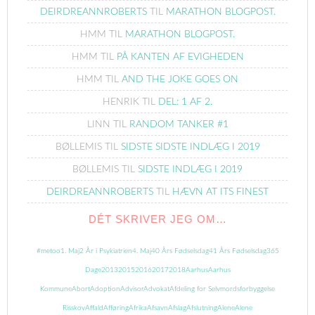
DEIRDREANNROBERTS
TIL
MARATHON BLOGPOST.
HMM
TIL
MARATHON BLOGPOST.
HMM
TIL
PÅ KANTEN AF EVIGHEDEN
HMM
TIL
AND THE JOKE GOES ON
HENRIK
TIL
DEL: 1 AF 2.
LINN
TIL
RANDOM TANKER #1
BØLLEMIS
TIL
SIDSTE SIDSTE INDLÆG I 2019
BØLLEMIS
TIL
SIDSTE INDLÆG I 2019
DEIRDREANNROBERTS
TIL
HÆVN AT ITS FINEST
DÉT SKRIVER JEG OM…
#metoo
1. Maj
2 År i Psykiatrien
4. Maj
40 Års Fødselsdag
41 Års Fødselsdag
365
Dage
2013
2015
2016
2017
2018
Aarhus
Aarhus
Kommune
Abort
Adoption
Advisor
Advokat
Afdeling for Selvmordsforbyggelse
Risskov
Affald
Afføring
Afrika
Afsavn
Afslag
Afslutning
Alene
Alene