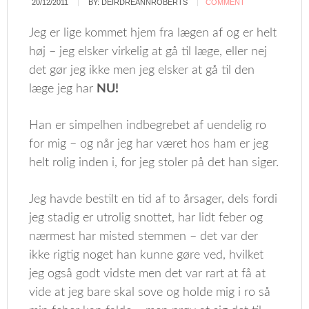
20/12/2011
BY:
DEIRDREANNROBERTS
COMMENT
Jeg er lige kommet hjem fra lægen af og er helt
høj – jeg elsker virkelig at gå til læge, eller nej
det gør jeg ikke men jeg elsker at gå til den
læge jeg har
NU!
Han er simpelhen indbegrebet af uendelig ro
for mig – og når jeg har været hos ham er jeg
helt rolig inden i, for jeg stoler på det han siger.
Jeg havde bestilt en tid af to årsager, dels fordi
jeg stadig er utrolig snottet, har lidt feber og
nærmest har misted stemmen – det var der
ikke rigtig noget han kunne gøre ved, hvilket
jeg også godt vidste men det var rart at få at
vide at jeg bare skal sove og holde mig i ro så