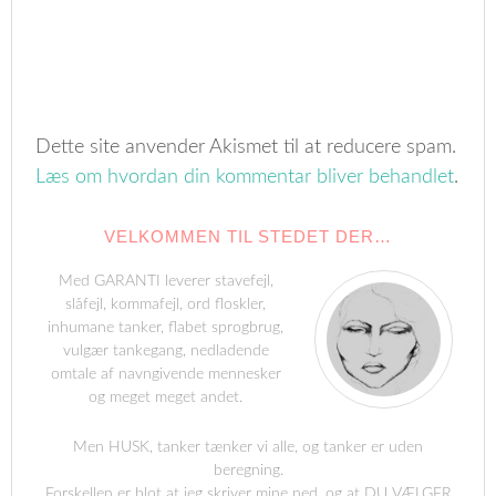
Dette site anvender Akismet til at reducere spam.
Læs om hvordan din kommentar bliver behandlet
.
VELKOMMEN TIL STEDET DER…
Med GARANTI leverer stavefejl,
slåfejl, kommafejl, ord floskler,
inhumane tanker, flabet sprogbrug,
vulgær tankegang, nedladende
omtale af navngivende mennesker
og meget meget andet.
Men HUSK, tanker tænker vi alle, og tanker er uden
beregning.
Forskellen er blot at jeg skriver mine ned, og at DU VÆLGER