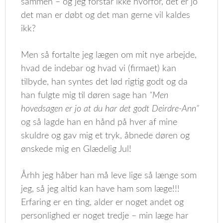
sammen – og jeg forstår ikke hvorfor, det er jo
det man er døbt og det man gerne vil kaldes
ikk?
Men så fortalte jeg lægen om mit nye arbejde,
hvad de indebar og hvad vi (firmaet) kan
tilbyde, han syntes det lød rigtig godt og da
han fulgte mig til døren sage han
“Men
hovedsagen er jo at du har det godt Deirdre-Ann”
og så lagde han en hånd på hver af mine
skuldre og gav mig et tryk, åbnede døren og
ønskede mig en Glædelig Jul!
Århh jeg håber han må leve lige så længe som
jeg, så jeg altid kan have ham som læge!!!
Erfaring er en ting, alder er noget andet og
personlighed er noget tredje – min læge har