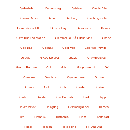
Fødselsdag
Fødselsdag.
Følelser
Gamle Biler
Gamle Dates
Gaver
Genbrug
Genbrugsbutik
Generationsskifte
Geocaching
Gevækster
Gevær
Glem Ikke Hverdagen
Glemmer Du Så Husker Jeg
Glæde
God Dag
Godnat
Godt Vejr
God Will Provide
Google
GR20 Korsika
Gravid
Graviditetstest
Grethe Bertram
Grill
Grim
Gruppeterapi
Gråd
Grænser
Grønland
Grønlændere
Gudfar
Gudmor
Guld
Gulv
Gården
Gåtur
Gæld
Gæster
Gør Det Selv
Had
Happn
Havearbejde
Helligdag
Hemmeligheder
Herpes
Hike
Histonisk
Histrionisk
Hjem
Hjertegod
Hjælp
Holmen
Hovedpine
Hr. DingDing