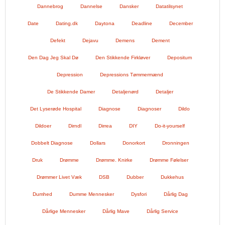
Dannebrog
Dannelse
Dansker
Datatilsynet
Date
Dating.dk
Daytona
Deadline
December
Defekt
Dejavu
Demens
Dement
Den Dag Jeg Skal Dø
Den Stikkende Firkløver
Depositum
Depression
Depressions Tømmermænd
De Stikkende Damer
Detaljenørd
Detaljer
Det Lyserøde Hospital
Diagnose
Diagnoser
Dildo
Dildoer
Dirndl
Dirrea
DIY
Do-it-yourself
Dobbelt Diagnose
Dollars
Donorkort
Dronningen
Druk
Drømme
Drømme. Knirke
Drømme Følelser
Drømmer Livet Væk
DSB
Dubber
Dukkehus
Dumhed
Dumme Mennesker
Dysfori
Dårlig Dag
Dårlige Mennesker
Dårlig Mave
Dårlig Service