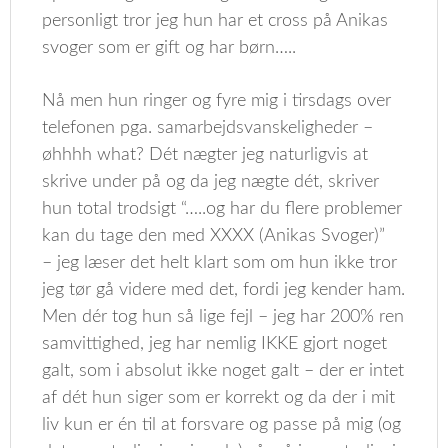
personligt tror jeg hun har et cross på Anikas
svoger som er gift og har børn…..
Nå men hun ringer og fyre mig i tirsdags over
telefonen pga. samarbejdsvanskeligheder –
øhhhh what? Dét nægter jeg naturligvis at
skrive under på og da jeg nægte dét, skriver
hun total trodsigt “…..og har du flere problemer
kan du tage den med XXXX (Anikas Svoger)”
– jeg læser det helt klart som om hun ikke tror
jeg tør gå videre med det, fordi jeg kender ham.
Men dér tog hun så lige fejl – jeg har 200% ren
samvittighed, jeg har nemlig IKKE gjort noget
galt, som i absolut ikke noget galt – der er intet
af dét hun siger som er korrekt og da der i mit
liv kun er én til at forsvare og passe på mig (og