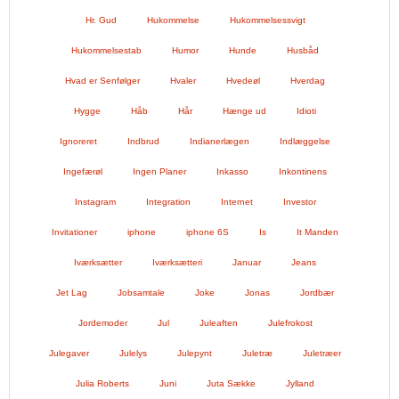
Hr. Gud
Hukommelse
Hukommelsessvigt
Hukommelsestab
Humor
Hunde
Husbåd
Hvad er Senfølger
Hvaler
Hvedeøl
Hverdag
Hygge
Håb
Hår
Hænge ud
Idioti
Ignoreret
Indbrud
Indianerlægen
Indlæggelse
Ingefærøl
Ingen Planer
Inkasso
Inkontinens
Instagram
Integration
Internet
Investor
Invitationer
iphone
iphone 6S
Is
It Manden
Iværksætter
Iværksætteri
Januar
Jeans
Jet Lag
Jobsamtale
Joke
Jonas
Jordbær
Jordemoder
Jul
Juleaften
Julefrokost
Julegaver
Julelys
Julepynt
Juletræ
Juletræer
Julia Roberts
Juni
Juta Sække
Jylland