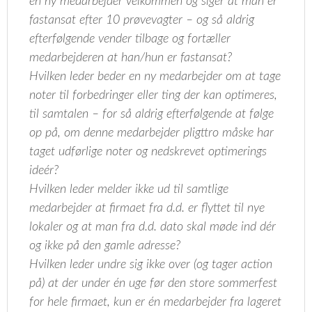
en ny medarbejder velkommen og siger at man er
fastansat efter 10 prøvevagter – og så aldrig
efterfølgende vender tilbage og fortæller
medarbejderen at han/hun er fastansat?
Hvilken leder beder en ny medarbejder om at tage
noter til forbedringer eller ting der kan optimeres,
til samtalen – for så aldrig efterfølgende at følge
op på, om denne medarbejder pligttro måske har
taget udførlige noter og nedskrevet optimerings
ideér?
Hvilken leder melder ikke ud til samtlige
medarbejder at firmaet fra d.d. er flyttet til nye
lokaler og at man fra d.d. dato skal møde ind dér
og ikke på den gamle adresse?
Hvilken leder undre sig ikke over (og tager action
på) at der under én uge før den store sommerfest
for hele firmaet, kun er én medarbejder fra lageret