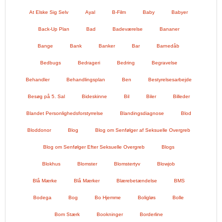
At Elske Sig Selv
Ayal
B-Film
Baby
Babyer
Back-Up Plan
Bad
Badeværelse
Bananer
Bange
Bank
Banker
Bar
Barnedåb
Bedbugs
Bedrageri
Bedring
Begravelse
Behandler
Behandlingsplan
Ben
Bestyrelsesarbejde
Besøg på 5. Sal
Bideskinne
Bil
Biler
Billeder
Blandet Personlighedsforstyrrelse
Blandingsdiagnose
Blod
Bloddonor
Blog
Blog om Senfølger af Seksuelle Overgreb
Blog om Senfølger Efter Seksuelle Overgreb
Blogs
Blokhus
Blomster
Blomstertyv
Blowjob
Blå Mærke
Blå Mærker
Blærebetændelse
BMS
Bodega
Bog
Bo Hjemme
Boligløs
Bolle
Bom Stærk
Bookninger
Borderline