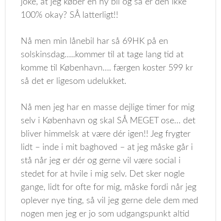
joke, at jeg køber en ny bil og så er den ikke
100% okay? SÅ latterligt!!
Nå men min lånebil har så 69HK på en
solskinsdag…..kommer til at tage lang tid at
komme til København…. færgen koster 599 kr
så det er ligesom udelukket.
Nå men jeg har en masse dejlige timer for mig
selv i København og skal SÅ MEGET ose… det
bliver himmelsk at være dér igen!! Jeg frygter
lidt – inde i mit baghoved – at jeg måske går i
stå når jeg er dér og gerne vil være social i
stedet for at hvile i mig selv. Det sker nogle
gange, lidt for ofte for mig, måske fordi når jeg
oplever nye ting, så vil jeg gerne dele dem med
nogen men jeg er jo som udgangspunkt altid