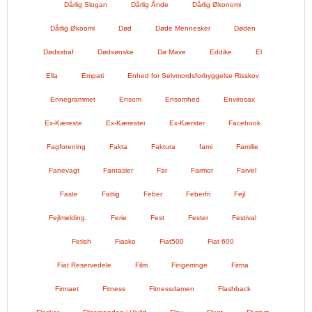
Dårlig Slogan
Dårlig Ånde
Dårlig Økonomi
Dårlig Økoomi
Død
Døde Mennesker
Døden
Dødsstraf
Dødsønske
Dø Mave
Eddike
El
Ella
Empati
Enhed for Selvmordsforbyggelse Risskov
Ennegrammet
Ensom
Ensomhed
Envirosax
Ex-Kæreste
Ex-Kærester
Ex-Kærster
Facebook
Fagforening
Fakta
Faktura
fami
Familie
Fanevagt
Fantasier
Far
Farmor
Farvel
Faste
Fattig
Feber
Feberfri
Fejl
Fejlmelding.
Ferie
Fest
Fester
Festival
Fetish
Fiasko
Fiat500
Fiat 600
Fiat Reservedele
Film
Fingerringe
Firma
Firmaet
Fitness
Fitnessdamen
Flashback