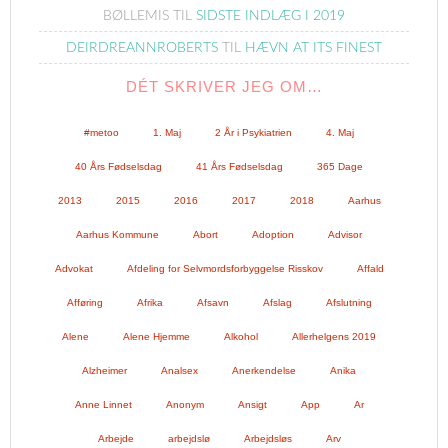
BØLLEMIS
TIL
SIDSTE INDLÆG I 2019
DEIRDREANNROBERTS
TIL
HÆVN AT ITS FINEST
DÉT SKRIVER JEG OM…
#metoo
1. Maj
2 År i Psykiatrien
4. Maj
40 Års Fødselsdag
41 Års Fødselsdag
365 Dage
2013
2015
2016
2017
2018
Aarhus
Aarhus Kommune
Abort
Adoption
Advisor
Advokat
Afdeling for Selvmordsforbyggelse Risskov
Affald
Afføring
Afrika
Afsavn
Afslag
Afslutning
Alene
Alene Hjemme
Alkohol
Allerhelgens 2019
Alzheimer
Analsex
Anerkendelse
Anika
Anne Linnet
Anonym
Ansigt
App
Ar
Arbejde
arbejdslø
Arbejdsløs
Arv