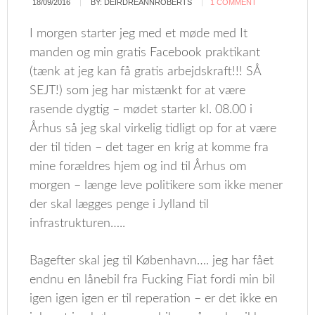
18/09/2016
BY:
DEIRDREANNROBERTS
1 COMMENT
I morgen starter jeg med et møde med It
manden og min gratis Facebook praktikant
(tænk at jeg kan få gratis arbejdskraft!!! SÅ
SEJT!) som jeg har mistænkt for at være
rasende dygtig – mødet starter kl. 08.00 i
Århus så jeg skal virkelig tidligt op for at være
der til tiden – det tager en krig at komme fra
mine forældres hjem og ind til Århus om
morgen – længe leve politikere som ikke mener
der skal lægges penge i Jylland til
infrastrukturen…..
Bagefter skal jeg til København…. jeg har fået
endnu en lånebil fra Fucking Fiat fordi min bil
igen igen igen er til reperation – er det ikke en