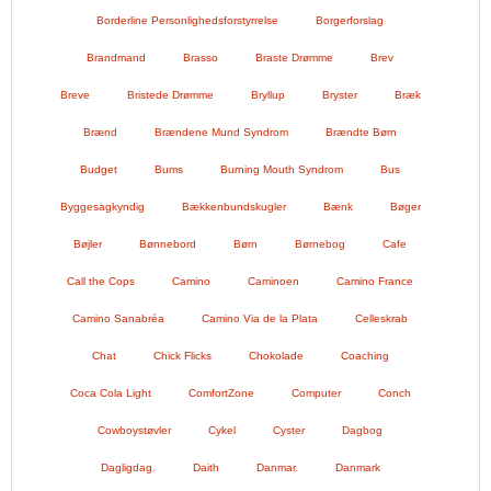
Borderline Personlighedsforstyrrelse
Borgerforslag
Brandmand
Brasso
Braste Drømme
Brev
Breve
Bristede Drømme
Bryllup
Bryster
Bræk
Brænd
Brændene Mund Syndrom
Brændte Børn
Budget
Bums
Burning Mouth Syndrom
Bus
Byggesagkyndig
Bækkenbundskugler
Bænk
Bøger
Bøjler
Bønnebord
Børn
Børnebog
Cafe
Call the Cops
Camino
Caminoen
Camino France
Camino Sanabréa
Camino Via de la Plata
Celleskrab
Chat
Chick Flicks
Chokolade
Coaching
Coca Cola Light
ComfortZone
Computer
Conch
Cowboystøvler
Cykel
Cyster
Dagbog
Dagligdag.
Daith
Danmar.
Danmark