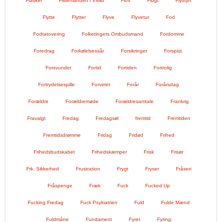
Flasker
Flisemanden i Vivild
Flov
Flugt
Flystyrt
Flytte
Flytter
Flyve
Flyvetur
Fod
Fodtatovering
Folketingets Ombudsmand
Fordomme
Foredrag
Forkølelsessår
Forsikringer
Forspist.
Forsvundet
Fortid
Fortiden
Fortrolig
Fortrydelsespille
Forvirret
Forår
Forårsdag
Forældre
Forældremøde
Forældresamtale
Frankrig
Fravalgt
Fredag
Fredagsøl
fremtid
Fremtiden
Fremtidsdrømme
Fridag
Fridød
Frihed
Frihedsbudskabet
Frihedskæmper
Frisk
Frisør
Frk. Sikkerhed
Frustration
Frygt
Fryser
Fråseri
Fråspenge
Fræk
Fuck
Fucked Up
Fucking Fredag
Fuck Psykiatrien
Fuld
Fulde Mænd
Fuldmåne
Fundament
Fyret
Fyring