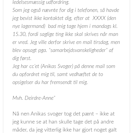
ledelsesmæssig udfordring.
Som jeg også nævnte for dig i telefonen, så havde
jeg bevist ikke kontaktet dig, efter at XXXX (den
nye lagermand) bad mig tage hjem i mandags kl.
15.30, fordi saglige ting ikke skal skrives når man
er vred. Jeg ville derfor skrive en mail tirsdag, men
blev opsagt pga. “samarbejdsvanskeligheder” af
dig først.
Jeg har cc’et (Anikas Svoger) på denne mail som
du opfordret mig til, samt vedhæftet de to
opsigelser du har fremsendt til mig.
Mvh. Deirdre-Anne”
Nå nen Anikas svoger tog det pænt – ikke at
jeg kunne se at han skulle tage det på andre
måder, da jeg vitterlig ikke har gjort noget galt