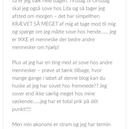
så er jeg væk hele dagen. Tirsdag til Onsdag
skal jeg også sove hos Lita og så tager jeg
afsted om morgen – det har simpelthen
KRÆVET SÅ MEGET af mig at tage mod til mig
og spørge om jeg måtte sove hos hende…… jeg
er IKKE et menneske der bedre andre
mennesker om hjælp!
Plus at jeg har en ting med at sove hos andre
mennesker – prøve at tænk tilbage, hvor
mange gange i løbet af denne blog kan du
huske at jeg har sovet hos fremmede?? Jeg
sover end ikke særlig meget hos mine
søskende……jeg har et total prik på dét
punkt!!!!
Men min økonomi er stram og jeg har termin