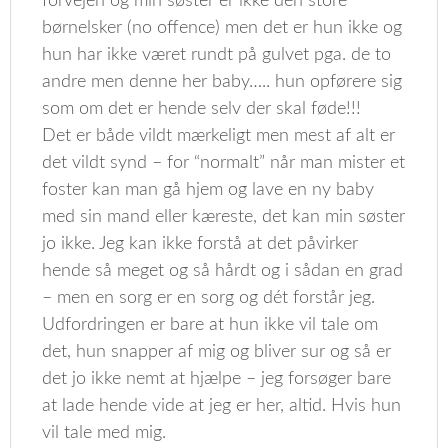
forvejen og min søster er ikke den store
børnelsker (no offence) men det er hun ikke og
hun har ikke været rundt på gulvet pga. de to
andre men denne her baby….. hun opførere sig
som om det er hende selv der skal føde!!!
Det er både vildt mærkeligt men mest af alt er
det vildt synd – for “normalt” når man mister et
foster kan man gå hjem og lave en ny baby
med sin mand eller kæreste, det kan min søster
jo ikke. Jeg kan ikke forstå at det påvirker
hende så meget og så hårdt og i sådan en grad
– men en sorg er en sorg og dét forstår jeg.
Udfordringen er bare at hun ikke vil tale om
det, hun snapper af mig og bliver sur og så er
det jo ikke nemt at hjælpe – jeg forsøger bare
at lade hende vide at jeg er her, altid. Hvis hun
vil tale med mig.