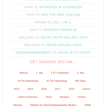
HMM
TIL
PÅ KANTEN AF EVIGHEDEN
HMM
TIL
AND THE JOKE GOES ON
HENRIK
TIL
DEL: 1 AF 2.
LINN
TIL
RANDOM TANKER #1
BØLLEMIS
TIL
SIDSTE SIDSTE INDLÆG I 2019
BØLLEMIS
TIL
SIDSTE INDLÆG I 2019
DEIRDREANNROBERTS
TIL
HÆVN AT ITS FINEST
DÉT SKRIVER JEG OM…
#metoo
1. Maj
2 År i Psykiatrien
4. Maj
40 Års Fødselsdag
41 Års Fødselsdag
365 Dage
2013
2015
2016
2017
2018
Aarhus
Aarhus Kommune
Abort
Adoption
Advisor
Advokat
Afdeling for Selvmordsforbyggelse Risskov
Affald