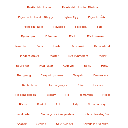
Psykiatrisk Hospital
Psykiatrisk Hospital Risskov
Psykiatrisk Hospital Skejby
Psykisk Syg
Psykisk Sårbar
Psykoedukation
Psykolog
Psykopat
Pub
Pyntegrønt
Pårørende
Påske
Påskefrokost
Pædofili
Racist
Radio
Radiovært
Rammebrud
RandomTanker
Realitet
Realityprogram
Regler
Regninger
Regnskab
Regnvejr
Rejse
Rejser
Rengøring
Rengøringsdame
Respekt
Restaurant
Restepladser
Retningslinjer
Retro
Revisor
Ringgadebroen
Risskov
Ro
Romantisk
Roser
Råber
Røvhul
Salat
Salg
Samtaleterapi
Sandheden
Santiago de Compostela
Schmitt Riesling Vin
Scor.dk
Scoring
Seje Kvinder
Seksuelle Overgreb