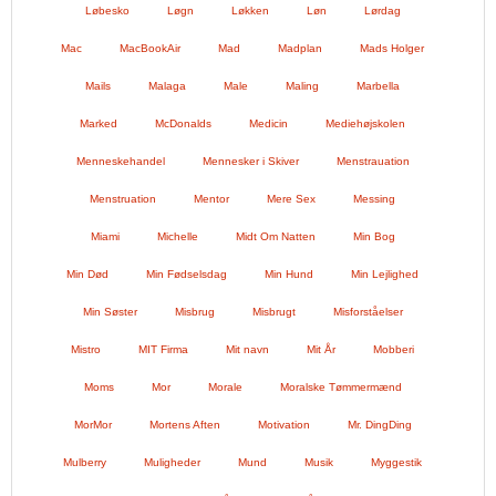
Løbesko
Løgn
Løkken
Løn
Lørdag
Mac
MacBookAir
Mad
Madplan
Mads Holger
Mails
Malaga
Male
Maling
Marbella
Marked
McDonalds
Medicin
Mediehøjskolen
Menneskehandel
Mennesker i Skiver
Menstrauation
Menstruation
Mentor
Mere Sex
Messing
Miami
Michelle
Midt Om Natten
Min Bog
Min Død
Min Fødselsdag
Min Hund
Min Lejlighed
Min Søster
Misbrug
Misbrugt
Misforståelser
Mistro
MIT Firma
Mit navn
Mit År
Mobberi
Moms
Mor
Morale
Moralske Tømmermænd
MorMor
Mortens Aften
Motivation
Mr. DingDing
Mulberry
Muligheder
Mund
Musik
Myggestik