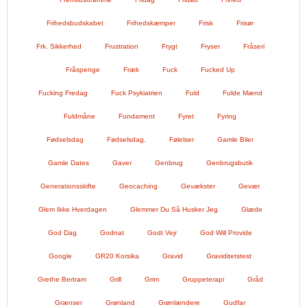
Frihedsbudskabet
Frihedskæmper
Frisk
Frisør
Frk. Sikkerhed
Frustration
Frygt
Fryser
Fråseri
Fråspenge
Fræk
Fuck
Fucked Up
Fucking Fredag
Fuck Psykiatrien
Fuld
Fulde Mænd
Fuldmåne
Fundament
Fyret
Fyring
Fødselsdag
Fødselsdag.
Følelser
Gamle Biler
Gamle Dates
Gaver
Genbrug
Genbrugsbutik
Generationsskifte
Geocaching
Gevækster
Gevær
Glem Ikke Hverdagen
Glemmer Du Så Husker Jeg
Glæde
God Dag
Godnat
Godt Vejr
God Will Provide
Google
GR20 Korsika
Gravid
Graviditetstest
Grethe Bertram
Grill
Grim
Gruppeterapi
Gråd
Grænser
Grønland
Grønlændere
Gudfar