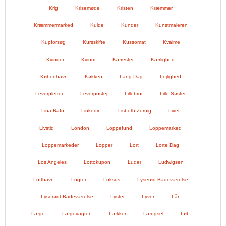
Krig
Krisemøde
Kristen
Kræmmer
Kræmmermarked
Kulde
Kunder
Kunstmaleren
Kupforsøg
Kursskifte
Kussomat
Kvalme
Kvinder
Kvium
Kærester
Kærlighed
København
Køkken
Lang Dag
Lejlighed
Leverpletter
Leverpostej
Lillebror
Lille Søster
Lina Rafn
Linkedin
Lisbeth Zornig
Livet
Livstid
London
Loppefund
Loppemarked
Loppemarkeder
Lopper
Lort
Lorte Dag
Los Angeles
Lottokupon
Luder
Ludwigsen
Lufthavn
Lugter
Luksus
Lyserød Badeværelse
Lyserødt Badeværelse
Lyster
Lyver
Lån
Læge
Lægevagten
Lækker
Længsel
Løb