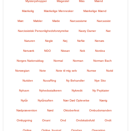
Mysteryshopper
Mågestel
Mås
Mænd
Mærkelig
Mærkelige Mennesker
Mærkelige Mænd
Mæt
Møbler
Møde
Narcassisme
Narcassist
Narcissistisk Personlighedsforstyrrelse
Nasty Damer
Nat
Naturen
Negle
Nej
NeNe
Nervøs
Netværk
NGO
Nissan
Nok
Nordea
Norges Nationaldag
Normal
Norman
Norman Bach
Norwegian
Note
Note til mig selv
Numse
Nutid
Nutiden
NuvaRing
Ny Behandler
Nye Sko
Nyhavn
Nyhedsstalkeren
Nykredit
Ny Psykiater
Nytår
Nytårsaften
Nær Død Oplevelse
Nærig
Nødprævention
Nørd
Oktoberfest
Ombudsmanden
Ombygning
Onani
Ond
Ondskabsfuld
Ondt
Online
Online Journal
Onsdag
Operation