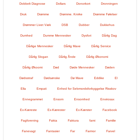
Dobbelt Diagnose
Dollars
Donorkort
Dronningen
Druk
Drømme
Drømme. Knirke
Drømme Følelser
Drømmer Livet Væk
DSB
Dubber
Dukkehus
Dumhed
Dumme Mennesker
Dysfori
Dårlig Dag
Dårlige Mennesker
Dårlig Mave
Dårlig Service
Dårlig Slogan
Dårlig Ånde
Dårlig Økonomi
Dårlig Økoomi
Død
Døde Mennesker
Døden
Dødsstraf
Dødsønske
Dø Mave
Eddike
El
Ella
Empati
Enhed for Selvmordsforbyggelse Risskov
Ennegrammet
Ensom
Ensomhed
Envirosax
Ex-Kæreste
Ex-Kærester
Ex-Kærster
Facebook
Fagforening
Fakta
Faktura
fami
Familie
Fanevagt
Fantasier
Far
Farmor
Farvel