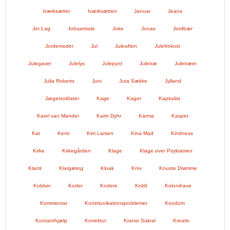
Iværksætter
Iværksætteri
Januar
Jeans
Jet Lag
Jobsamtale
Joke
Jonas
Jordbær
Jordemoder
Jul
Juleaften
Julefrokost
Julegaver
Julelys
Julepynt
Juletræ
Juletræer
Julia Roberts
Juni
Juta Sække
Jylland
Jægersoldater
Kage
Kager
Kapitalist
Karel van Mander
Karin Dyhr
Karma
Kasper
Kat
Kemi
Kim Larsen
Kina Mad
Kindness
Kirke
Kirkegården
Klage
Klage over Psykiatrien
Klamt
Klargøring
Kloak
Kniv
Knuste Drømme
Kobber
Koder
Kodere
Koldt
Kolonihave
Kommentar
Kommunikationsproblemer
Kondom
Kontanthjælp
Korrektur
Kranio Sakral
Kreativ