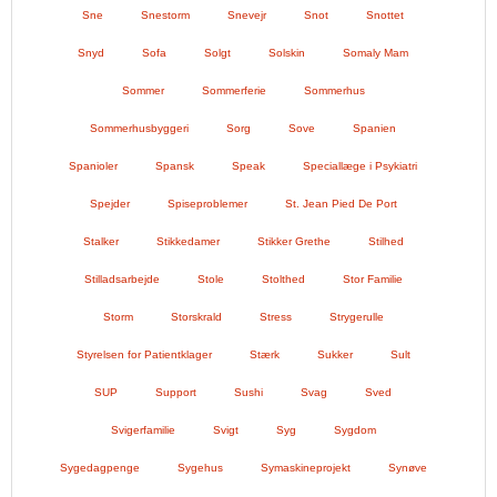
Sne
Snestorm
Snevejr
Snot
Snottet
Snyd
Sofa
Solgt
Solskin
Somaly Mam
Sommer
Sommerferie
Sommerhus
Sommerhusbyggeri
Sorg
Sove
Spanien
Spanioler
Spansk
Speak
Speciallæge i Psykiatri
Spejder
Spiseproblemer
St. Jean Pied De Port
Stalker
Stikkedamer
Stikker Grethe
Stilhed
Stilladsarbejde
Stole
Stolthed
Stor Familie
Storm
Storskrald
Stress
Strygerulle
Styrelsen for Patientklager
Stærk
Sukker
Sult
SUP
Support
Sushi
Svag
Sved
Svigerfamilie
Svigt
Syg
Sygdom
Sygedagpenge
Sygehus
Symaskineprojekt
Synøve