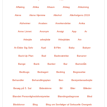
Afføring
Afrika
Afsavn
Afslag
Afslutning
Alene
Alene Hjemme
Alkohol
Allerhelgens 2019
Alzheimer
Analsex
Anerkendelse
Anika
Anne Linnet
Anonym
Ansigt
App
Ar
Arbejde
arbejdslø
Arbejdsløs
Arv
At Elske Sig Selv
Ayal
B-Film
Baby
Babyer
Back-Up Plan
Bad
Badeværelse
Bananer
Bange
Bank
Banker
Bar
Barnedåb
Bedbugs
Bedrageri
Bedring
Begravelse
Behandler
Behandlingsplan
Ben
Bestyrelsesarbejde
Besøg på 5. Sal
Bideskinne
Bil
Biler
Billeder
Blandet Personlighedsforstyrrelse
Blandingsdiagnose
Blod
Bloddonor
Blog
Blog om Senfølger af Seksuelle Overgreb