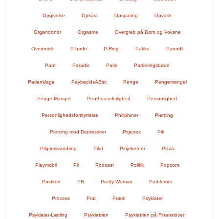
Opgivelse
Opkast
Opsparing
Opvask
Organdonor
Orgasme
Overgreb på Børn og Voksne
Overtroisk
P-bøde
P-Ring
Pakke
Panodil
Pant
Paradis
Paris
Parkeringsbøde
Patienklage
PaybackIsABitc
Penge
Pengemangel
Penge Mangel
Penthouselejlighed
Personlighed
Personlighedsforstyrrelse
Philiphiner
Piercing
Piercing mod Depression
Pigesex
Pik
Pilgrimsvandring
Pilot
Pinjekerner
Pizza
Playmobil
Pli
Podcast
Politik
Popcorn
Postkort
PR
Pretty Woman
Problemer
Process
Prut
Præst
Psykiater
Psykiater-Lærling
Psykiatrien
Psykiatrien på Finansloven