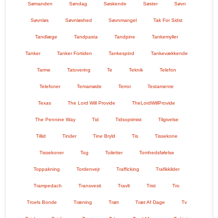
Sømanden
Søndag
Søskende
Søster
Søvn
Søvnløs
Søvnløshed
Søvnmangel
Tak For Sidst
Tandlæge
Tandpasta
Tandpine
Tankemyller
Tanker
Tanker Fortiden
Tankespind
Tankevækkende
Tarme
Tatovering
Te
Teknik
Telefon
Telefoner
Temamøde
Terror
Testamente
Texas
The Lord Will Provide
TheLordWillProvide
The Pennine Way
Tid
Tidsoptimist
Tilgivelse
Tillid
Tinder
Tine Bryld
Tis
Tissekone
Tissekoner
Tog
Toiletter
Tomhedsfølelse
Toppakning
Tordenvejr
Trafficking
Trafikkilder
Trampedach
Transvesit
Travlt
Trist
Tro
Troels Bonde
Træning
Træt
Træt Af Dage
Tv