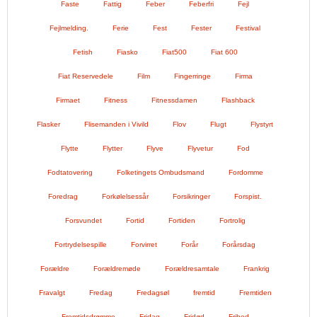
Faste
Fattig
Feber
Feberfri
Fejl
Fejlmelding.
Ferie
Fest
Fester
Festival
Fetish
Fiasko
Fiat500
Fiat 600
Fiat Reservedele
Film
Fingerringe
Firma
Firmaet
Fitness
Fitnessdamen
Flashback
Flasker
Flisemanden i Vivild
Flov
Flugt
Flystyrt
Flytte
Flytter
Flyve
Flyvetur
Fod
Fodtatovering
Folketingets Ombudsmand
Fordomme
Foredrag
Forkølelsessår
Forsikringer
Forspist.
Forsvundet
Fortid
Fortiden
Fortrolig
Fortrydelsespille
Forvirret
Forår
Forårsdag
Forældre
Forældremøde
Forældresamtale
Frankrig
Fravalgt
Fredag
Fredagsøl
fremtid
Fremtiden
Fremtidsdrømme
Fridag
Fridød
Frihed