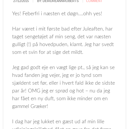
27/12/2015
BY:
DEIRDREANNROBERTS
COMMENT
Yes! Feberfri i næsten et døgn….ohh yes!
Har været i mit første bad efter Juleaften, har
taget sengetøjet af min seng, det var næsten
gulligt (!) på hovedpuden, klamt. Jeg har svedt
som et svin for at sige det mildt.
Jeg gad godt eje en vægt lige pt., så jeg kan se
hvad fanden jeg vejer, jeg er jo tynd som
sjældent set før, eller i hvert fald ikke de sidste
par år! OMG jeg er sprød og hot – nu da jeg
har fået en ny duft, som ikke minder om en
gammel Græker!
I dag har jeg lukket en gæst ud af min lille