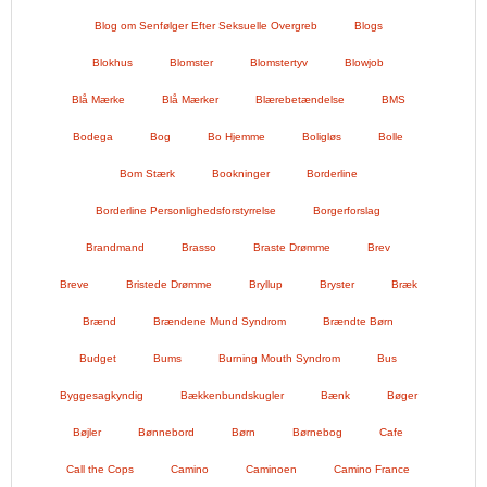
Blog om Senfølger Efter Seksuelle Overgreb
Blogs
Blokhus
Blomster
Blomstertyv
Blowjob
Blå Mærke
Blå Mærker
Blærebetændelse
BMS
Bodega
Bog
Bo Hjemme
Boligløs
Bolle
Bom Stærk
Bookninger
Borderline
Borderline Personlighedsforstyrrelse
Borgerforslag
Brandmand
Brasso
Braste Drømme
Brev
Breve
Bristede Drømme
Bryllup
Bryster
Bræk
Brænd
Brændene Mund Syndrom
Brændte Børn
Budget
Bums
Burning Mouth Syndrom
Bus
Byggesagkyndig
Bækkenbundskugler
Bænk
Bøger
Bøjler
Bønnebord
Børn
Børnebog
Cafe
Call the Cops
Camino
Caminoen
Camino France