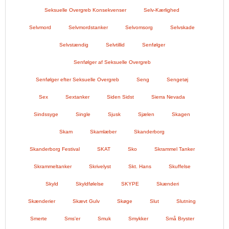
Seksuelle Overgreb Konsekvenser
Selv-Kærlighed
Selvmord
Selvmordstanker
Selvomsorg
Selvskade
Selvstændig
Selvtillid
Senfølger
Senfølger af Seksuelle Overgreb
Senfølger efter Seksuelle Overgreb
Seng
Sengetøj
Sex
Sextanker
Siden Sidst
Sierra Nevada
Sindssyge
Single
Sjusk
Sjælen
Skagen
Skam
Skamlæber
Skanderborg
Skanderborg Festival
SKAT
Sko
Skrammel Tanker
Skrammeltanker
Skrivelyst
Skt. Hans
Skuffelse
Skyld
Skyldfølelse
SKYPE
Skænderi
Skænderier
Skævt Gulv
Skøge
Slut
Slutning
Smerte
Sms'er
Smuk
Smykker
Små Bryster