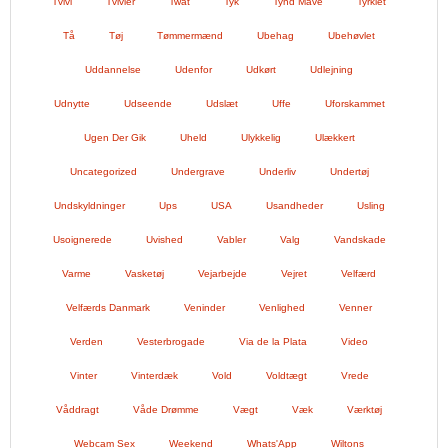
Tvivl
Tvivler
Twat
Tyk
Tynd Mave
Tyrkiet
Tå
Tøj
Tømmermænd
Ubehag
Ubehøvlet
Uddannelse
Udenfor
Udkørt
Udlejning
Udnytte
Udseende
Udslæt
Uffe
Uforskammet
Ugen Der Gik
Uheld
Ulykkelig
Ulækkert
Uncategorized
Undergrave
Underliv
Undertøj
Undskyldninger
Ups
USA
Usandheder
Usling
Usoignerede
Uvished
Vabler
Valg
Vandskade
Varme
Vasketøj
Vejarbejde
Vejret
Velfærd
Velfærds Danmark
Veninder
Venlighed
Venner
Verden
Vesterbrogade
Via de la Plata
Video
Vinter
Vinterdæk
Vold
Voldtægt
Vrede
Våddragt
Våde Drømme
Vægt
Væk
Værktøj
Webcam Sex
Weekend
Whats'App
Wiltons