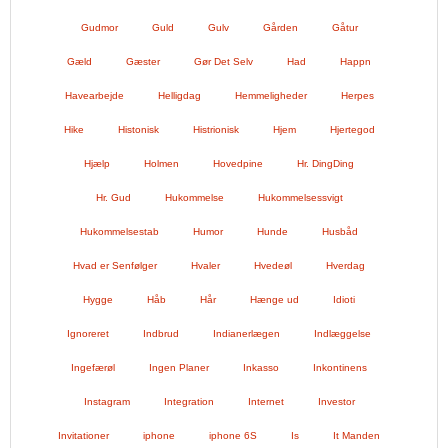
Gudmor
Guld
Gulv
Gården
Gåtur
Gæld
Gæster
Gør Det Selv
Had
Happn
Havearbejde
Helligdag
Hemmeligheder
Herpes
Hike
Histonisk
Histrionisk
Hjem
Hjertegod
Hjælp
Holmen
Hovedpine
Hr. DingDing
Hr. Gud
Hukommelse
Hukommelsessvigt
Hukommelsestab
Humor
Hunde
Husbåd
Hvad er Senfølger
Hvaler
Hvedeøl
Hverdag
Hygge
Håb
Hår
Hænge ud
Idioti
Ignoreret
Indbrud
Indianerlægen
Indlæggelse
Ingefærøl
Ingen Planer
Inkasso
Inkontinens
Instagram
Integration
Internet
Investor
Invitationer
iphone
iphone 6S
Is
It Manden