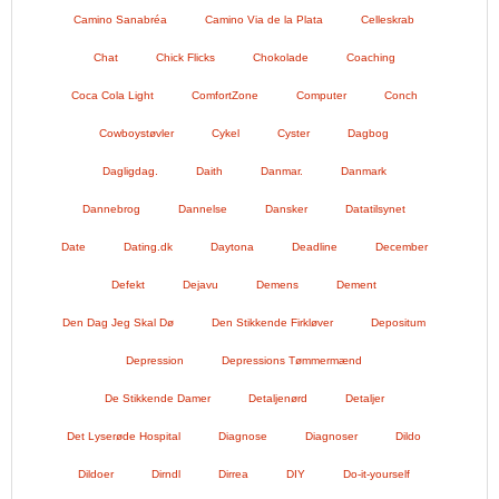
Camino Sanabréa
Camino Via de la Plata
Celleskrab
Chat
Chick Flicks
Chokolade
Coaching
Coca Cola Light
ComfortZone
Computer
Conch
Cowboystøvler
Cykel
Cyster
Dagbog
Dagligdag.
Daith
Danmar.
Danmark
Dannebrog
Dannelse
Dansker
Datatilsynet
Date
Dating.dk
Daytona
Deadline
December
Defekt
Dejavu
Demens
Dement
Den Dag Jeg Skal Dø
Den Stikkende Firkløver
Depositum
Depression
Depressions Tømmermænd
De Stikkende Damer
Detaljenørd
Detaljer
Det Lyserøde Hospital
Diagnose
Diagnoser
Dildo
Dildoer
Dirndl
Dirrea
DIY
Do-it-yourself