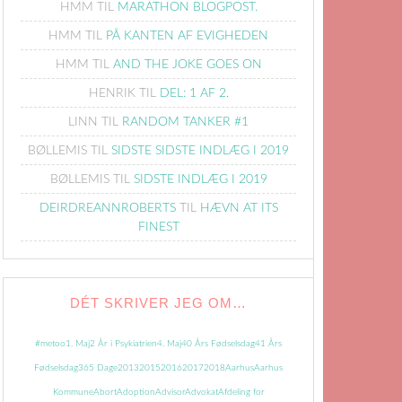
HMM
TIL
MARATHON BLOGPOST.
HMM
TIL
PÅ KANTEN AF EVIGHEDEN
HMM
TIL
AND THE JOKE GOES ON
HENRIK
TIL
DEL: 1 AF 2.
LINN
TIL
RANDOM TANKER #1
BØLLEMIS
TIL
SIDSTE SIDSTE INDLÆG I 2019
BØLLEMIS
TIL
SIDSTE INDLÆG I 2019
DEIRDREANNROBERTS
TIL
HÆVN AT ITS
FINEST
DÉT SKRIVER JEG OM…
#metoo
1. Maj
2 År i Psykiatrien
4. Maj
40 Års Fødselsdag
41 Års
Fødselsdag
365 Dage
2013
2015
2016
2017
2018
Aarhus
Aarhus
Kommune
Abort
Adoption
Advisor
Advokat
Afdeling for