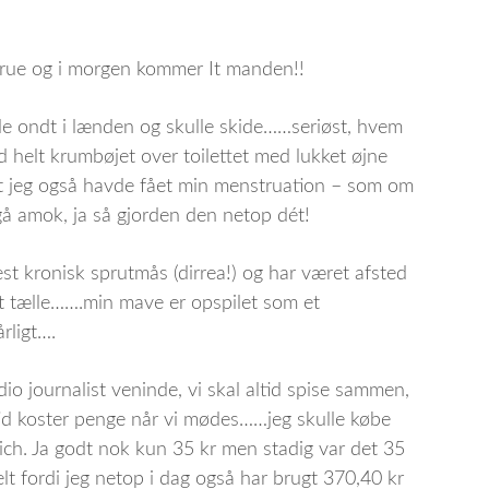
skrue og i morgen kommer It manden!!
vde ondt i lænden og skulle skide……seriøst, hvem
 helt krumbøjet over toilettet med lukket øjne
at jeg også havde fået min menstruation – som om
 gå amok, ja så gjorden den netop dét!
est kronisk sprutmås (dirrea!) og har været afsted
t tælle…….min mave er opspilet som et
rligt….
io journalist veninde, vi skal altid spise sammen,
altid koster penge når vi mødes……jeg skulle købe
ich. Ja godt nok kun 35 kr men stadig var det 35
elt fordi jeg netop i dag også har brugt 370,40 kr