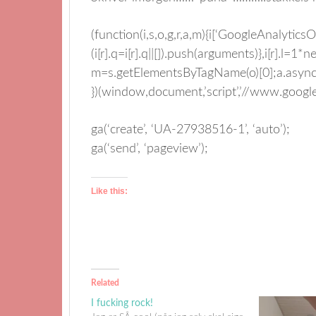
(function(i,s,o,g,r,a,m){i[‘GoogleAnalyticsObj
(i[r].q=i[r].q||[]).push(arguments)},i[r].l=
m=s.getElementsByTagName(o)[0];a.async
})(window,document,’script’,’//www.google-a
ga(‘create’, ‘UA-27938516-1’, ‘auto’);
ga(‘send’, ‘pageview’);
Like this:
Related
I fucking rock!