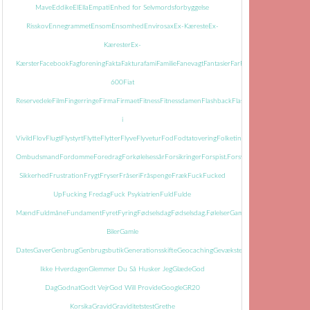
Mave
Eddike
El
Ella
Empati
Enhed for Selvmordsforbyggelse
Risskov
Ennegrammet
Ensom
Ensomhed
Envirosax
Ex-Kæreste
Ex-
Kærester
Ex-
Kærster
Facebook
Fagforening
Fakta
Faktura
fami
Familie
Fanevagt
Fantasier
Far
Farmor
Farvel
Faste
Fatti
600
Fiat
Reservedele
Film
Fingerringe
Firma
Firmaet
Fitness
Fitnessdamen
Flashback
Flasker
Flisemanden
i
Vivild
Flov
Flugt
Flystyrt
Flytte
Flytter
Flyve
Flyvetur
Fod
Fodtatovering
Folketingets
Ombudsmand
Fordomme
Foredrag
Forkølelsessår
Forsikringer
Forspist.
Forsvundet
Fortid
Fortiden
Sikkerhed
Frustration
Frygt
Fryser
Fråseri
Fråspenge
Fræk
Fuck
Fucked
Up
Fucking Fredag
Fuck Psykiatrien
Fuld
Fulde
Mænd
Fuldmåne
Fundament
Fyret
Fyring
Fødselsdag
Fødselsdag.
Følelser
Gamle
Biler
Gamle
Dates
Gaver
Genbrug
Genbrugsbutik
Generationsskifte
Geocaching
Gevækster
Gevær
Glem
Ikke Hverdagen
Glemmer Du Så Husker Jeg
Glæde
God
Dag
Godnat
Godt Vejr
God Will Provide
Google
GR20
Korsika
Gravid
Graviditetstest
Grethe