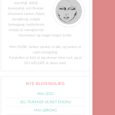
stavefejl, slåfejl,
kommafejl, ord floskler,
inhumane tanker, flabet
sprogbrug, vulgær
tankegang, nedladende
omtale af navngivende
mennesker og meget meget andet.
Men HUSK, tanker tænker vi alle, og tanker er
uden beregning.
Forskellen er blot at jeg skriver mine ned, og at
DU VÆLGER at læser med.
NYE BLOGINDLÆG
MAJ 2023
JEG TRÆKKER VEJRET ENDNU
MAJ LØRDAG