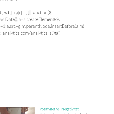
ect’]=r;i[r]=i[r]||function(){
1*new Date();a=s.createElement(o),
=1;a.src=g;m.parentNode.insertBefore(a,m)
nalytics.com/analytics.js’,’ga’);
Positivitet Vs. Negativitet