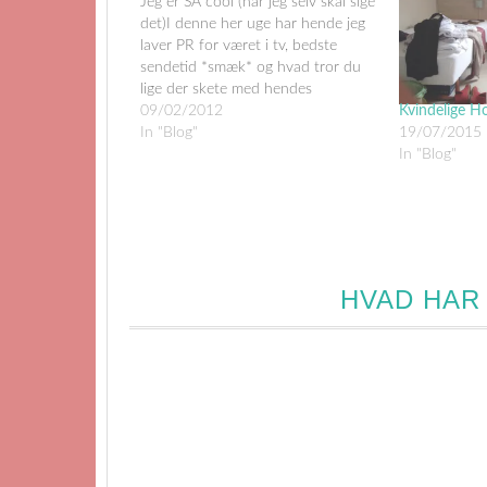
Jeg er SÅ cool (når jeg selv skal sige
det)I denne her uge har hende jeg
laver PR for været i tv, bedste
sendetid *smæk* og hvad tror du
lige der skete med hendes
hjemmeside? Den boomede! (i
09/02/2012
Kvindelige H
forhold til sidste uge)Det er da
In "Blog"
19/07/2015
bare FOR SEJT!Og i alt
In "Blog"
beskedenhed,…
HVAD HAR