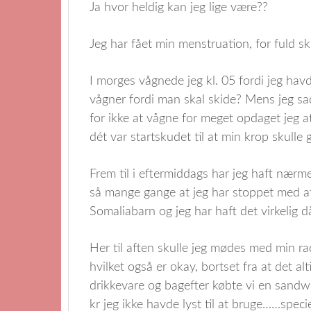
Ja hvor heldig kan jeg lige være??
Jeg har fået min menstruation, for fuld 
I morges vågnede jeg kl. 05 fordi jeg ha
vågner fordi man skal skide? Mens jeg sad
for ikke at vågne for meget opdaget jeg 
dét var startskudet til at min krop skulle
Frem til i eftermiddags har jeg haft nærm
så mange gange at jeg har stoppet med a
Somaliabarn og jeg har haft det virkelig då
Her til aften skulle jeg mødes med min rad
hvilket også er okay, bortset fra at det 
drikkevare og bagefter købte vi en sandw
kr jeg ikke havde lyst til at bruge……speci