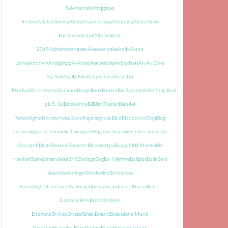
Selvmordsforbyggelse
Risskov
Affald
Afføring
Afrika
Afsavn
Afslag
Afslutning
Alene
Alene
Hjemme
Alkohol
Allerhelgens
2019
Alzheimer
Analsex
Anerkendelse
Anika
Anne
Linnet
Anonym
Ansigt
App
Ar
Arbejde
arbejdslø
Arbejdsløs
Arv
At Elske
Sig Selv
Ayal
B-Film
Baby
Babyer
Back-Up
Plan
Bad
Badeværelse
Bananer
Bange
Bank
Banker
Bar
Barnedåb
Bedbugs
Bedrageri
Bedring
Begravels
på 5. Sal
Bideskinne
Bil
Biler
Billeder
Blandet
Personlighedsforstyrrelse
Blandingsdiagnose
Blod
Bloddonor
Blog
Blog
om Senfølger af Seksuelle Overgreb
Blog om Senfølger Efter Seksuelle
Overgreb
Blogs
Blokhus
Blomster
Blomstertyv
Blowjob
Blå Mærke
Blå
Mærker
Blærebetændelse
BMS
Bodega
Bog
Bo Hjemme
Boligløs
Bolle
Bom
Stærk
Bookninger
Borderline
Borderline
Personlighedsforstyrrelse
Borgerforslag
Brandmand
Brasso
Braste
Drømme
Brev
Breve
Bristede
Drømme
Bryllup
Bryster
Bræk
Brænd
Brændene Mund