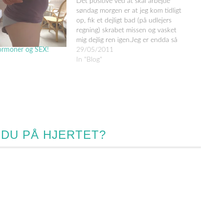
Det positive ved at skal arbejde
søndag morgen er at jeg kom tidligt
op, fik et dejligt bad (på udlejers
regning) skrabet missen og vasket
mig dejlig ren igen.Jeg er endda så
overskudsagtig at jeg har taget min
29/05/2011
ormoner og SEX!
klamme ugelange opvask - øv
In "Blog"
hader når opvask begynder at
lugte! Jeg…
 DU PÅ HJERTET?