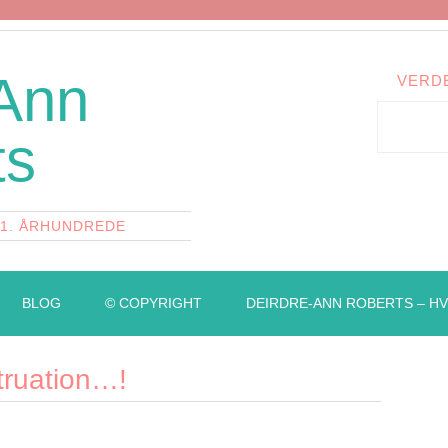
 Ann
VERD
ts
21. ÅRHUNDREDE
BLOG
© COPYRIGHT
DEIRDRE-ANN ROBERTS – HV
ruation…!