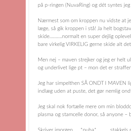
på p-ringen (NuvaRing) og dét syntes jeg
Nærmest som om kroppen nu vidste at jeg
læge, så gik kroppen i stå! Ja helt bogstav
skide……….normalt en super dejlig oplevel
bare virkelig VIRKELIG gerne skide alt det
Men nej – maven strejker og jeg er helt 
og underlivet lige pt – mon det er straffen
Jeg har simpelthen SÅ ONDT I MAVEN lige
indlæg uden at puste, det gør nemlig ondt
Jeg skal nok fortælle mere om min bloddon
plasma og stamcelle donor, så anyone – b
Skriver imorgen……*puha*………..stakkels