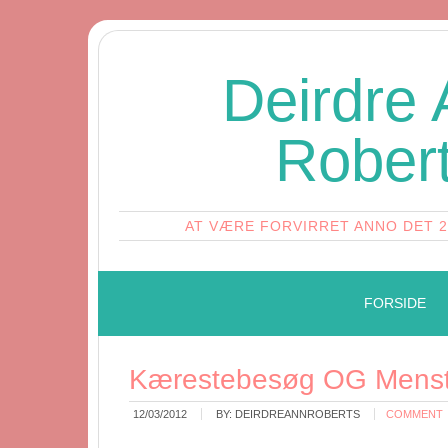
Deirdre
Rober
AT VÆRE FORVIRRET ANNO DET 
FORSIDE
Kærestebesøg OG Menst
12/03/2012
BY:
DEIRDREANNROBERTS
COMMENT