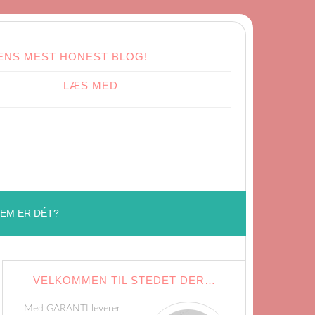
ENS MEST HONEST BLOG!
LÆS MED
EM ER DÉT?
VELKOMMEN TIL STEDET DER…
Med GARANTI leverer