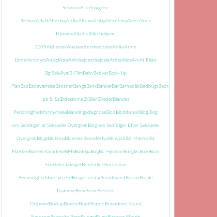
Selvmordsforbyggelse
Risskov
Affald
Afføring
Afrika
Afsavn
Afslag
Afslutning
Alene
Alene
Hjemme
Alkohol
Allerhelgens
2019
Alzheimer
Analsex
Anerkendelse
Anika
Anne
Linnet
Anonym
Ansigt
App
Ar
Arbejde
arbejdslø
Arbejdsløs
Arv
At Elske
Sig Selv
Ayal
B-Film
Baby
Babyer
Back-Up
Plan
Bad
Badeværelse
Bananer
Bange
Bank
Banker
Bar
Barnedåb
Bedbugs
Bedrageri
Bedring
Begravels
på 5. Sal
Bideskinne
Bil
Biler
Billeder
Blandet
Personlighedsforstyrrelse
Blandingsdiagnose
Blod
Bloddonor
Blog
Blog
om Senfølger af Seksuelle Overgreb
Blog om Senfølger Efter Seksuelle
Overgreb
Blogs
Blokhus
Blomster
Blomstertyv
Blowjob
Blå Mærke
Blå
Mærker
Blærebetændelse
BMS
Bodega
Bog
Bo Hjemme
Boligløs
Bolle
Bom
Stærk
Bookninger
Borderline
Borderline
Personlighedsforstyrrelse
Borgerforslag
Brandmand
Brasso
Braste
Drømme
Brev
Breve
Bristede
Drømme
Bryllup
Bryster
Bræk
Brænd
Brændene Mund