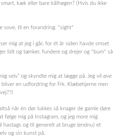
e smart, kæk eller bare kålhøgen? (Hvis du ikke
e sove, til en forandring. *sight*
er mig at jeg i går, for ét år siden havde smset
r lidt og tænker, fundere og drejer og *bum* så
mig selv” og skyndte mig at lægge på. Jeg vil øve
 bliver en udfordring for Frk. Klæbehjerne men
vej??)
, altså når én dør lukkes så knager de gamle døre
at følge mig på Instagram, og jeg more mig
l hastags og til generelt at bruge (endnu) et
selv og sin kunst på.