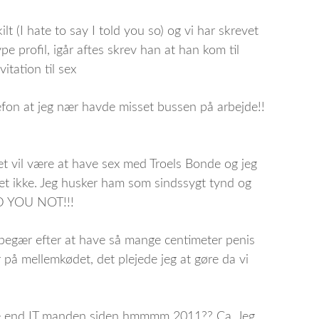
t (I hate to say I told you so) og vi har skrevet
 profil, igår aftes skrev han at han kom til
vitation til sex
efon at jeg nær havde misset bussen på arbejde!!
et vil være at have sex med Troels Bonde og jeg
slet ikke. Jeg husker ham som sindssygt tynd og
ID YOU NOT!!!
re begær efter at have så mange centimeter penis
r på mellemkødet, det plejede jeg at gøre da vi
e end IT manden siden hmmmm 2011?? Ca. Jeg