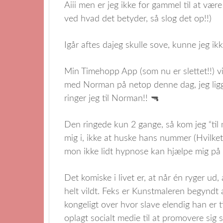
Aiii men er jeg ikke for gammel til at vær
ved hvad det betyder, så slog det op!!)
Igår aftes dajeg skulle sove, kunne jeg ikk
Min Timehopp App (som nu er slettet!!) vis
med Norman på netop denne dag, jeg ligge
ringer jeg til Norman!! 🔫
Den ringede kun 2 gange, så kom jeg “til 
mig i, ikke at huske hans nummer (Hvilket
mon ikke lidt hypnose kan hjælpe mig på 
Det komiske i livet er, at når én ryger ud
helt vildt. Feks er Kunstmaleren begyndt 
kongeligt over hvor slave elendig han er ti
oplagt socialt medie til at promovere sig 