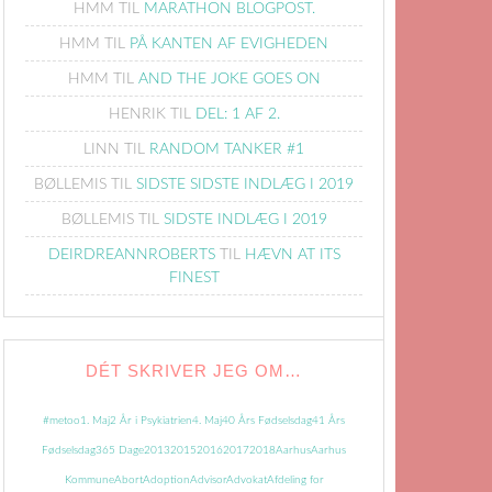
HMM
TIL
MARATHON BLOGPOST.
HMM
TIL
PÅ KANTEN AF EVIGHEDEN
HMM
TIL
AND THE JOKE GOES ON
HENRIK
TIL
DEL: 1 AF 2.
LINN
TIL
RANDOM TANKER #1
BØLLEMIS
TIL
SIDSTE SIDSTE INDLÆG I 2019
BØLLEMIS
TIL
SIDSTE INDLÆG I 2019
DEIRDREANNROBERTS
TIL
HÆVN AT ITS
FINEST
DÉT SKRIVER JEG OM…
#metoo
1. Maj
2 År i Psykiatrien
4. Maj
40 Års Fødselsdag
41 Års
Fødselsdag
365 Dage
2013
2015
2016
2017
2018
Aarhus
Aarhus
Kommune
Abort
Adoption
Advisor
Advokat
Afdeling for