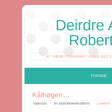
Deirdre
Rober
AT VÆRE FORVIRRET ANNO DET 
FORSIDE
Kålhøgen…
03/05/2016
BY:
DEIRDREANNROBERTS
COMMENT