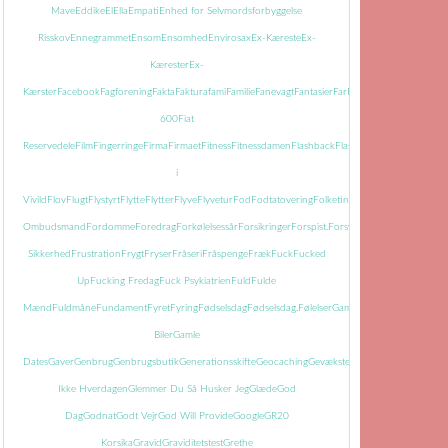
Mave
Eddike
El
Ella
Empati
Enhed for Selvmordsforbyggelse
Risskov
Ennegrammet
Ensom
Ensomhed
Envirosax
Ex-Kæreste
Ex-
Kærester
Ex-
Kærster
Facebook
Fagforening
Fakta
Faktura
fami
Familie
Fanevagt
Fantasier
Far
Farmor
Farvel
Faste
Fatti
600
Fiat
Reservedele
Film
Fingerringe
Firma
Firmaet
Fitness
Fitnessdamen
Flashback
Flasker
Flisemanden
i
Vivild
Flov
Flugt
Flystyrt
Flytte
Flytter
Flyve
Flyvetur
Fod
Fodtatovering
Folketingets
Ombudsmand
Fordomme
Foredrag
Forkølelsessår
Forsikringer
Forspist.
Forsvundet
Fortid
Fortiden
Sikkerhed
Frustration
Frygt
Fryser
Fråseri
Fråspenge
Fræk
Fuck
Fucked
Up
Fucking Fredag
Fuck Psykiatrien
Fuld
Fulde
Mænd
Fuldmåne
Fundament
Fyret
Fyring
Fødselsdag
Fødselsdag.
Følelser
Gamle
Biler
Gamle
Dates
Gaver
Genbrug
Genbrugsbutik
Generationsskifte
Geocaching
Gevækster
Gevær
Glem
Ikke Hverdagen
Glemmer Du Så Husker Jeg
Glæde
God
Dag
Godnat
Godt Vejr
God Will Provide
Google
GR20
Korsika
Gravid
Graviditetstest
Grethe