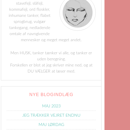
stavefejl, slåfejl,
kommafejl, ord floskler,
inhumane tanker, flabet
sprogbrug, vulgær
tankegang, nedladende
omtale af navngivende
mennesker og meget meget andet.
Men HUSK, tanker tænker vi alle, og tanker er
uden beregning.
Forskellen er blot at jeg skriver mine ned, og at
DU VÆLGER at læser med.
NYE BLOGINDLÆG
MAJ 2023
JEG TRÆKKER VEJRET ENDNU
MAJ LØRDAG