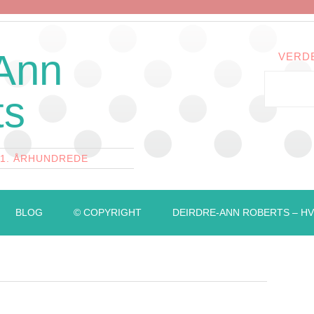
 Ann
VERD
ts
21. ÅRHUNDREDE
BLOG
© COPYRIGHT
DEIRDRE-ANN ROBERTS – HV