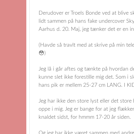
Derudover er Troels Bonde ved at blive skil
lidt sammen på hans fake undercover Skype
Aarhus d. 20. Maj, jeg tænker det er en in
(Havde så travlt med at skrive på min tel
😳)
Jeg lå i går aftes og tænkte på hvordan d
kunne slet ikke forestille mig det. Som i 
hans pik er mellem 25-27 cm LANG. I K
Jeg har ikke den store lyst eller det sto
oppe i mig. Jeg er bange for at jeg flække
knaldet sidst, for hmmm 17-20 år siden.
Og jeg har ikke været sammen med andr