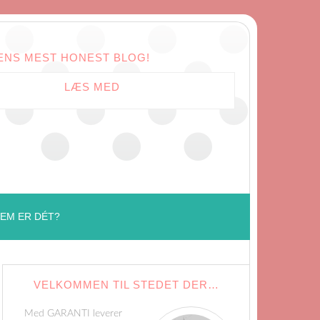
ENS MEST HONEST BLOG!
LÆS MED
EM ER DÉT?
VELKOMMEN TIL STEDET DER…
Med GARANTI leverer