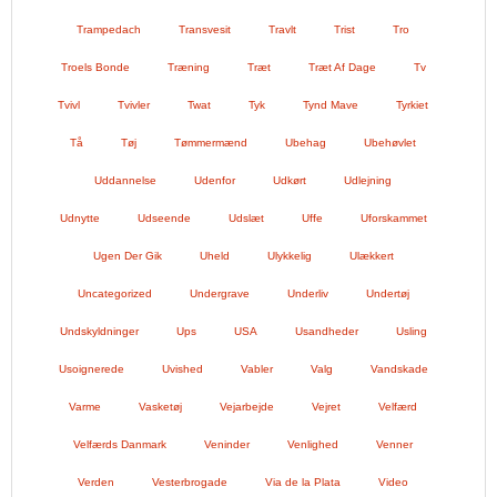
Trampedach
Transvesit
Travlt
Trist
Tro
Troels Bonde
Træning
Træt
Træt Af Dage
Tv
Tvivl
Tvivler
Twat
Tyk
Tynd Mave
Tyrkiet
Tå
Tøj
Tømmermænd
Ubehag
Ubehøvlet
Uddannelse
Udenfor
Udkørt
Udlejning
Udnytte
Udseende
Udslæt
Uffe
Uforskammet
Ugen Der Gik
Uheld
Ulykkelig
Ulækkert
Uncategorized
Undergrave
Underliv
Undertøj
Undskyldninger
Ups
USA
Usandheder
Usling
Usoignerede
Uvished
Vabler
Valg
Vandskade
Varme
Vasketøj
Vejarbejde
Vejret
Velfærd
Velfærds Danmark
Veninder
Venlighed
Venner
Verden
Vesterbrogade
Via de la Plata
Video