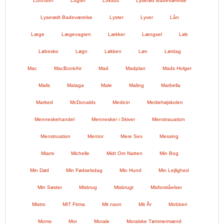
Lufthavn
Lugter
Luksus
Lyserød Badeværelse
Lyserødt Badeværelse
Lyster
Lyver
Lån
Læge
Lægevagten
Lækker
Længsel
Løb
Løbesko
Løgn
Løkken
Løn
Lørdag
Mac
MacBookAir
Mad
Madplan
Mads Holger
Mails
Malaga
Male
Maling
Marbella
Marked
McDonalds
Medicin
Mediehøjskolen
Menneskehandel
Mennesker i Skiver
Menstrauation
Menstruation
Mentor
Mere Sex
Messing
Miami
Michelle
Midt Om Natten
Min Bog
Min Død
Min Fødselsdag
Min Hund
Min Lejlighed
Min Søster
Misbrug
Misbrugt
Misforståelser
Mistro
MIT Firma
Mit navn
Mit År
Mobberi
Moms
Mor
Morale
Moralske Tømmermænd