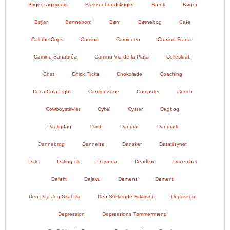
Byggesagkyndig
Bækkenbundskugler
Bænk
Bøger
Bøjler
Bønnebord
Børn
Børnebog
Cafe
Call the Cops
Camino
Caminoen
Camino France
Camino Sanabréa
Camino Via de la Plata
Celleskrab
Chat
Chick Flicks
Chokolade
Coaching
Coca Cola Light
ComfortZone
Computer
Conch
Cowboystøvler
Cykel
Cyster
Dagbog
Dagligdag.
Daith
Danmar.
Danmark
Dannebrog
Dannelse
Dansker
Datatilsynet
Date
Dating.dk
Daytona
Deadline
December
Defekt
Dejavu
Demens
Dement
Den Dag Jeg Skal Dø
Den Stikkende Firkløver
Depositum
Depression
Depressions Tømmermænd