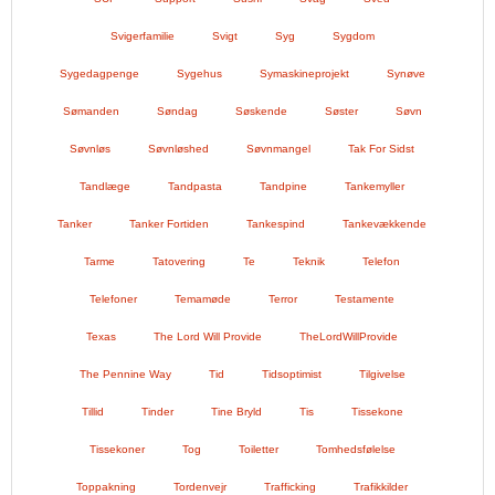
Svigerfamilie
Svigt
Syg
Sygdom
Sygedagpenge
Sygehus
Symaskineprojekt
Synøve
Sømanden
Søndag
Søskende
Søster
Søvn
Søvnløs
Søvnløshed
Søvnmangel
Tak For Sidst
Tandlæge
Tandpasta
Tandpine
Tankemyller
Tanker
Tanker Fortiden
Tankespind
Tankevækkende
Tarme
Tatovering
Te
Teknik
Telefon
Telefoner
Temamøde
Terror
Testamente
Texas
The Lord Will Provide
TheLordWillProvide
The Pennine Way
Tid
Tidsoptimist
Tilgivelse
Tillid
Tinder
Tine Bryld
Tis
Tissekone
Tissekoner
Tog
Toiletter
Tomhedsfølelse
Toppakning
Tordenvejr
Trafficking
Trafikkilder