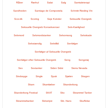
Råber
Røvhul
Salat
Salg
Samtaleterapi
Sandheden
Santiago de Compostela
Schmitt Riesling Vin
Scor.dk
Scoring
Seje Kvinder
Seksuelle Overgreb
Seksuelle Overgreb Konsekvenser
Selv-Kærlighed
Selvmord
Selvmordstanker
Selvomsorg
Selvskade
Selvstændig
Selvtillid
Senfølger
Senfølger af Seksuelle Overgreb
Senfølger efter Seksuelle Overgreb
Seng
Sengetøj
Sex
Sextanker
Siden Sidst
Sierra Nevada
Sindssyge
Single
Sjusk
Sjælen
Skagen
Skam
Skamlæber
Skanderborg
Skanderborg Festival
SKAT
Sko
Skrammel Tanker
Skrammeltanker
Skrivelyst
Skt. Hans
Skuffelse