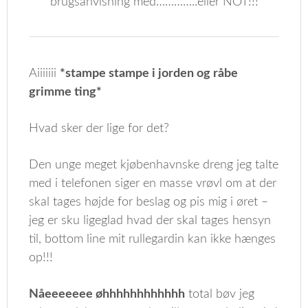
brugsanvisning med…………..eller NOT!!!
Aiiiiiii
*stampe stampe i jorden og råbe
grimme ting*
Hvad sker der lige for det?
Den unge meget kjøbenhavnske dreng jeg talte
med i telefonen siger en masse vrøvl om at der
skal tages højde for beslag og pis mig i øret –
jeg er sku ligeglad hvad der skal tages hensyn
til, bottom line mit rullegardin kan ikke hænges
op!!!
Nåeeeeeee øhhhhhhhhhhhh
total bøv jeg