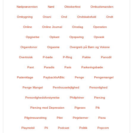
Nødprævention
Nørd
Oktoberfest
Ombudsmanden
Ombygning
Onani
Ond
Ondskabsfuld
Ondt
Online
Online Journal
Onsdag
Operation
Opgivelse
Opkast
Opsparing
Opvask
Organdonor
Orgasme
Overgreb på Børn og Voksne
Overtroisk
P-bøde
P-Ring
Pakke
Panodil
Pant
Paradis
Paris
Parkeringsbøde
Patienklage
PaybackIsABitc
Penge
Pengemangel
Penge Mangel
Penthouselejlighed
Personlighed
Personlighedsforstyrrelse
Philiphiner
Piercing
Piercing mod Depression
Pigesex
Pik
Pilgrimsvandring
Pilot
Pinjekerner
Pizza
Playmobil
Pli
Podcast
Politik
Popcorn