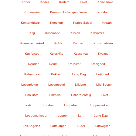
Kobber
Koder
Kodere
Koldt
Kolonihave
Kommentar
Kommunikationsproblemer
Kondom
Kontanthjælp
Korrektur
Kranio Sakral
Kreativ
Krig
Krisemøde
Kristen
Kræmmer
Kræmmermarked
Kulde
Kunder
Kunstmaleren
Kupforsøg
Kursskifte
Kussomat
Kvalme
Kvinder
Kvium
Kærester
Kærlighed
København
Køkken
Lang Dag
Lejlighed
Leverpletter
Leverpostej
Lillebror
Lille Søster
Lina Rafn
Linkedin
Lisbeth Zornig
Livet
Livstid
London
Loppefund
Loppemarked
Loppemarkeder
Lopper
Lort
Lorte Dag
Los Angeles
Lottokupon
Luder
Ludwigsen