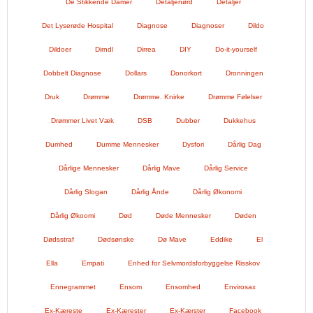
De Stikkende Damer
Detaljenørd
Detaljer
Det Lyserøde Hospital
Diagnose
Diagnoser
Dildo
Dildoer
Dirndl
Dirrea
DIY
Do-it-yourself
Dobbelt Diagnose
Dollars
Donorkort
Dronningen
Druk
Drømme
Drømme. Knirke
Drømme Følelser
Drømmer Livet Væk
DSB
Dubber
Dukkehus
Dumhed
Dumme Mennesker
Dysfori
Dårlig Dag
Dårlige Mennesker
Dårlig Mave
Dårlig Service
Dårlig Slogan
Dårlig Ånde
Dårlig Økonomi
Dårlig Økoomi
Død
Døde Mennesker
Døden
Dødsstraf
Dødsønske
Dø Mave
Eddike
El
Ella
Empati
Enhed for Selvmordsforbyggelse Risskov
Ennegrammet
Ensom
Ensomhed
Envirosax
Ex-Kæreste
Ex-Kærester
Ex-Kærster
Facebook