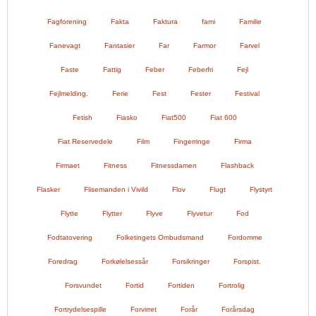
Fagforening
Fakta
Faktura
fami
Familie
Fanevagt
Fantasier
Far
Farmor
Farvel
Faste
Fattig
Feber
Feberfri
Fejl
Fejlmelding.
Ferie
Fest
Fester
Festival
Fetish
Fiasko
Fiat500
Fiat 600
Fiat Reservedele
Film
Fingerringe
Firma
Firmaet
Fitness
Fitnessdamen
Flashback
Flasker
Flisemanden i Vivild
Flov
Flugt
Flystyrt
Flytte
Flytter
Flyve
Flyvetur
Fod
Fodtatovering
Folketingets Ombudsmand
Fordomme
Foredrag
Forkølelsessår
Forsikringer
Forspist.
Forsvundet
Fortid
Fortiden
Fortrolig
Fortrydelsespille
Forvirret
Forår
Forårsdag