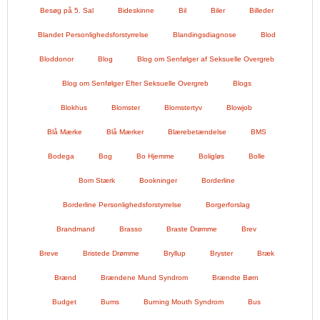
Besøg på 5. Sal
Bideskinne
Bil
Biler
Billeder
Blandet Personlighedsforstyrrelse
Blandingsdiagnose
Blod
Bloddonor
Blog
Blog om Senfølger af Seksuelle Overgreb
Blog om Senfølger Efter Seksuelle Overgreb
Blogs
Blokhus
Blomster
Blomstertyv
Blowjob
Blå Mærke
Blå Mærker
Blærebetændelse
BMS
Bodega
Bog
Bo Hjemme
Boligløs
Bolle
Bom Stærk
Bookninger
Borderline
Borderline Personlighedsforstyrrelse
Borgerforslag
Brandmand
Brasso
Braste Drømme
Brev
Breve
Bristede Drømme
Bryllup
Bryster
Bræk
Brænd
Brændene Mund Syndrom
Brændte Børn
Budget
Bums
Burning Mouth Syndrom
Bus