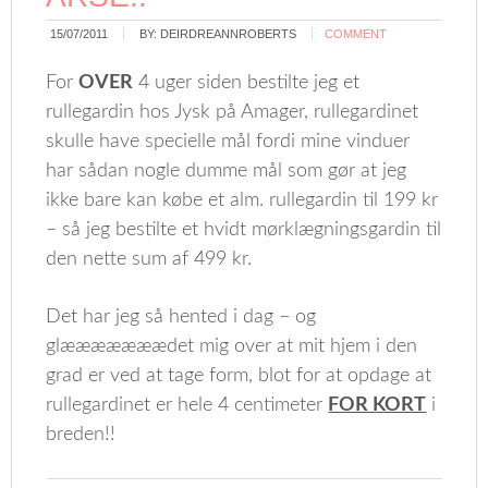
15/07/2011
BY:
DEIRDREANNROBERTS
COMMENT
For
OVER
4 uger siden bestilte jeg et
rullegardin hos Jysk på Amager, rullegardinet
skulle have specielle mål fordi mine vinduer
har sådan nogle dumme mål som gør at jeg
ikke bare kan købe et alm. rullegardin til 199 kr
– så jeg bestilte et hvidt mørklægningsgardin til
den nette sum af 499 kr.
Det har jeg så hented i dag – og
glææææææædet mig over at mit hjem i den
grad er ved at tage form, blot for at opdage at
rullegardinet er hele 4 centimeter
FOR KORT
i
breden!!