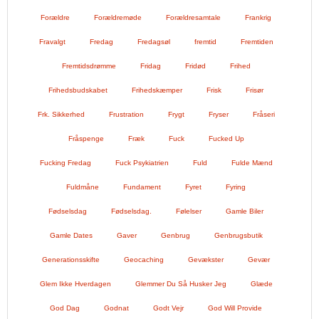
Forældre
Forældremøde
Forældresamtale
Frankrig
Fravalgt
Fredag
Fredagsøl
fremtid
Fremtiden
Fremtidsdrømme
Fridag
Fridød
Frihed
Frihedsbudskabet
Frihedskæmper
Frisk
Frisør
Frk. Sikkerhed
Frustration
Frygt
Fryser
Fråseri
Fråspenge
Fræk
Fuck
Fucked Up
Fucking Fredag
Fuck Psykiatrien
Fuld
Fulde Mænd
Fuldmåne
Fundament
Fyret
Fyring
Fødselsdag
Fødselsdag.
Følelser
Gamle Biler
Gamle Dates
Gaver
Genbrug
Genbrugsbutik
Generationsskifte
Geocaching
Gevækster
Gevær
Glem Ikke Hverdagen
Glemmer Du Så Husker Jeg
Glæde
God Dag
Godnat
Godt Vejr
God Will Provide