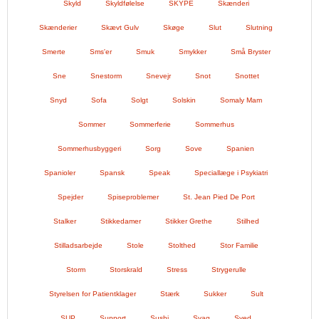
Skyld
Skyldfølelse
SKYPE
Skænderi
Skænderier
Skævt Gulv
Skøge
Slut
Slutning
Smerte
Sms'er
Smuk
Smykker
Små Bryster
Sne
Snestorm
Snevejr
Snot
Snottet
Snyd
Sofa
Solgt
Solskin
Somaly Mam
Sommer
Sommerferie
Sommerhus
Sommerhusbyggeri
Sorg
Sove
Spanien
Spanioler
Spansk
Speak
Speciallæge i Psykiatri
Spejder
Spiseproblemer
St. Jean Pied De Port
Stalker
Stikkedamer
Stikker Grethe
Stilhed
Stilladsarbejde
Stole
Stolthed
Stor Familie
Storm
Storskrald
Stress
Strygerulle
Styrelsen for Patientklager
Stærk
Sukker
Sult
SUP
Support
Sushi
Svag
Sved