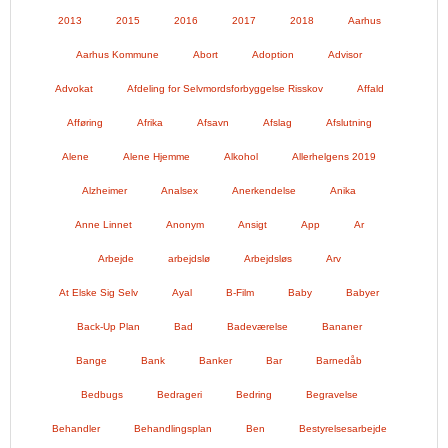
2013
2015
2016
2017
2018
Aarhus
Aarhus Kommune
Abort
Adoption
Advisor
Advokat
Afdeling for Selvmordsforbyggelse Risskov
Affald
Afføring
Afrika
Afsavn
Afslag
Afslutning
Alene
Alene Hjemme
Alkohol
Allerhelgens 2019
Alzheimer
Analsex
Anerkendelse
Anika
Anne Linnet
Anonym
Ansigt
App
Ar
Arbejde
arbejdslø
Arbejdsløs
Arv
At Elske Sig Selv
Ayal
B-Film
Baby
Babyer
Back-Up Plan
Bad
Badeværelse
Bananer
Bange
Bank
Banker
Bar
Barnedåb
Bedbugs
Bedrageri
Bedring
Begravelse
Behandler
Behandlingsplan
Ben
Bestyrelsesarbejde