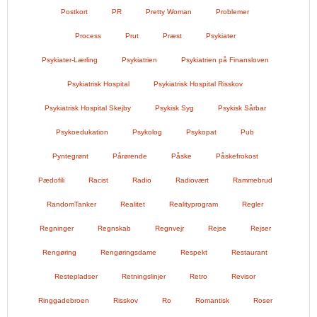
Postkort
PR
Pretty Woman
Problemer
Process
Prut
Præst
Psykiater
Psykiater-Lærling
Psykiatrien
Psykiatrien på Finansloven
Psykiatrisk Hospital
Psykiatrisk Hospital Risskov
Psykiatrisk Hospital Skejby
Psykisk Syg
Psykisk Sårbar
Psykoedukation
Psykolog
Psykopat
Pub
Pyntegrønt
Pårørende
Påske
Påskefrokost
Pædofili
Racist
Radio
Radiovært
Rammebrud
RandomTanker
Realitet
Realityprogram
Regler
Regninger
Regnskab
Regnvejr
Rejse
Rejser
Rengøring
Rengøringsdame
Respekt
Restaurant
Restepladser
Retningslinjer
Retro
Revisor
Ringgadebroen
Risskov
Ro
Romantisk
Roser