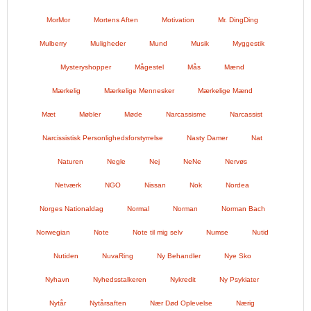
MorMor
Mortens Aften
Motivation
Mr. DingDing
Mulberry
Muligheder
Mund
Musik
Myggestik
Mysteryshopper
Mågestel
Mås
Mænd
Mærkelig
Mærkelige Mennesker
Mærkelige Mænd
Mæt
Møbler
Møde
Narcassisme
Narcassist
Narcissistisk Personlighedsforstyrrelse
Nasty Damer
Nat
Naturen
Negle
Nej
NeNe
Nervøs
Netværk
NGO
Nissan
Nok
Nordea
Norges Nationaldag
Normal
Norman
Norman Bach
Norwegian
Note
Note til mig selv
Numse
Nutid
Nutiden
NuvaRing
Ny Behandler
Nye Sko
Nyhavn
Nyhedsstalkeren
Nykredit
Ny Psykiater
Nytår
Nytårsaften
Nær Død Oplevelse
Nærig