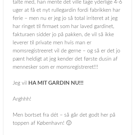
talte med, han mente det ville tage yderlige 4-6
uger at få et nyt rullegardin fordi fabrikken har
ferie – men nu er jeg jo så total irriteret at jeg
har ringet til firmaet som har laved gardinet,
fakturaen sidder jo på pakken, de vil så ikke
leverer til private men hvis man er
momsregistreeret vil de gerne – og så er det jo
pænt heldigt at jeg kender det første dusin af
mennesker som er momsregistreret!!!
Jeg vil
HA MIT GARDIN NU!!!
Arghhh!
Men bortset fra dét – så går det godt her på
toppen af København! 🙂