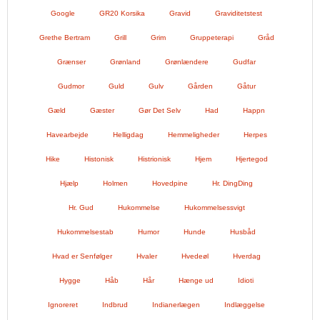
Google
GR20 Korsika
Gravid
Graviditetstest
Grethe Bertram
Grill
Grim
Gruppeterapi
Gråd
Grænser
Grønland
Grønlændere
Gudfar
Gudmor
Guld
Gulv
Gården
Gåtur
Gæld
Gæster
Gør Det Selv
Had
Happn
Havearbejde
Helligdag
Hemmeligheder
Herpes
Hike
Histonisk
Histrionisk
Hjem
Hjertegod
Hjælp
Holmen
Hovedpine
Hr. DingDing
Hr. Gud
Hukommelse
Hukommelsessvigt
Hukommelsestab
Humor
Hunde
Husbåd
Hvad er Senfølger
Hvaler
Hvedeøl
Hverdag
Hygge
Håb
Hår
Hænge ud
Idioti
Ignoreret
Indbrud
Indianerlægen
Indlæggelse