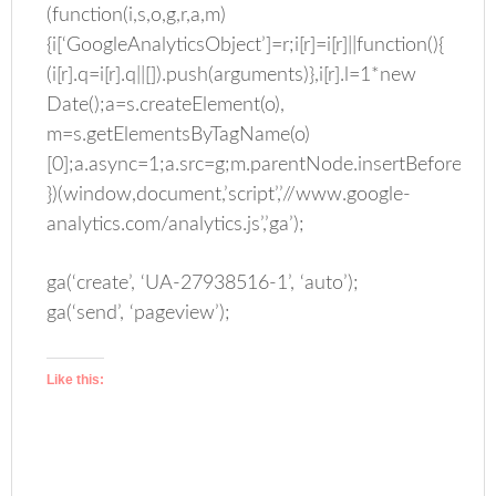
(function(i,s,o,g,r,a,m)
{i[‘GoogleAnalyticsObject’]=r;i[r]=i[r]||function(){
(i[r].q=i[r].q||[]).push(arguments)},i[r].l=1*new
Date();a=s.createElement(o),
m=s.getElementsByTagName(o)
[0];a.async=1;a.src=g;m.parentNode.insertBefore(a,m
})(window,document,’script’,’//www.google-
analytics.com/analytics.js’,’ga’);
ga(‘create’, ‘UA-27938516-1’, ‘auto’);
ga(‘send’, ‘pageview’);
Like this: