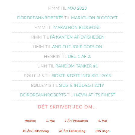
HMM
TIL
MAJ 2023
DEIRDREANNROBERTS
TIL
MARATHON BLOGPOST.
HMM
TIL
MARATHON BLOGPOST.
HMM
TIL
PÅ KANTEN AF EVIGHEDEN
HMM
TIL
AND THE JOKE GOES ON
HENRIK
TIL
DEL: 1 AF 2.
LINN
TIL
RANDOM TANKER #1
BØLLEMIS
TIL
SIDSTE SIDSTE INDLÆG I 2019
BØLLEMIS
TIL
SIDSTE INDLÆG I 2019
DEIRDREANNROBERTS
TIL
HÆVN AT ITS FINEST
DÉT SKRIVER JEG OM…
#metoo
1. Maj
2 År i Psykiatrien
4. Maj
40 Års Fødselsdag
41 Års Fødselsdag
365 Dage