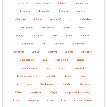
Ingefærøl
Ingen Planer
Inkasso
Inkontinens
Instagram
Integration
Internet
Investor
Invitationer
iphone
iphone 6S
Is
It Manden
Iværksætter
Iværksætteri
Januar
Jeans
Jet Lag
Jobsamtale
Joke
Jonas
Jordbær
Jordemoder
Jul
Juleaften
Julefrokost
Julegaver
Julelys
Julepynt
Juletræ
Juletræer
Julia Roberts
Juni
Juta Sække
Jylland
Jægersoldater
Kage
Kager
Kapitalist
Karel van Mander
Karin Dyhr
Karma
Kasper
Kat
Kemi
Kim Larsen
Kina Mad
Kindness
Kirke
Kirkegården
Klage
Klage over Psykiatrien
Klamt
Klargøring
Kloak
Kniv
Knuste Drømme