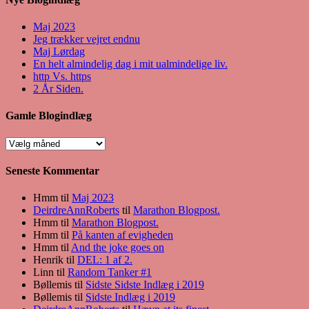
Maj 2023
Jeg trækker vejret endnu
Maj Lørdag
En helt almindelig dag i mit ualmindelige liv.
http Vs. https
2 År Siden.
Gamle Blogindlæg
Gamle
Blogindlæg
Seneste Kommentar
Hmm
til
Maj 2023
DeirdreAnnRoberts
til
Marathon Blogpost.
Hmm
til
Marathon Blogpost.
Hmm
til
På kanten af evigheden
Hmm
til
And the joke goes on
Henrik
til
DEL: 1 af 2.
Linn
til
Random Tanker #1
Bøllemis
til
Sidste Sidste Indlæg i 2019
Bøllemis
til
Sidste Indlæg i 2019