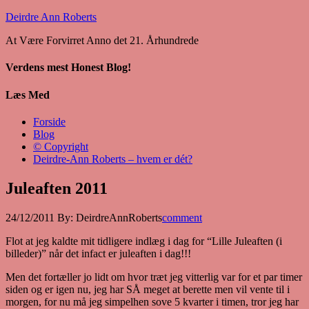
Deirdre Ann Roberts
At Være Forvirret Anno det 21. Århundrede
Verdens mest Honest Blog!
Læs Med
Forside
Blog
© Copyright
Deirdre-Ann Roberts – hvem er dét?
Juleaften 2011
24/12/2011
By:
DeirdreAnnRoberts
comment
Flot at jeg kaldte mit tidligere indlæg i dag for “Lille Juleaften (i
billeder)” når det infact er juleaften i dag!!!
Men det fortæller jo lidt om hvor træt jeg vitterlig var for et par timer
siden og er igen nu, jeg har SÅ meget at berette men vil vente til i
morgen, for nu må jeg simpelhen sove 5 kvarter i timen, tror jeg har