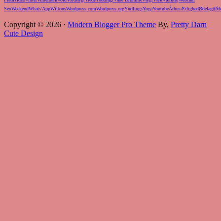
Sex
Weekend
Whats'App
Wiltons
Wordpress.com
Wordpress.org
Yndlings
Yoga
Youtube
Århus
Ærlighed
Ødelagt
Øde
Copyright © 2026 ·
Modern Blogger Pro Theme
By,
Pretty Darn
Cute Design