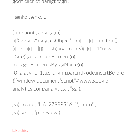
godt eller et dårligt tegn?
Tænke tænke….
(function(i,s,o,g,r,a,m)
{i[‘GoogleAnalyticsObject’]=r;i[r]=i[r]||function(){
(i[r].q=i[r].q||[]).push(arguments)},i[r].l=1*new
Date();a=s.createElement(o),
m=s.getElementsByTagName(o)
[0];a.async=1;a.src=g;m.parentNode.insertBefore(a,m
})(window,document,’script’,’//www.google-
analytics.com/analytics.js’,’ga’);
ga(‘create’, ‘UA-27938516-1’, ‘auto’);
ga(‘send’, ‘pageview’);
Like this: