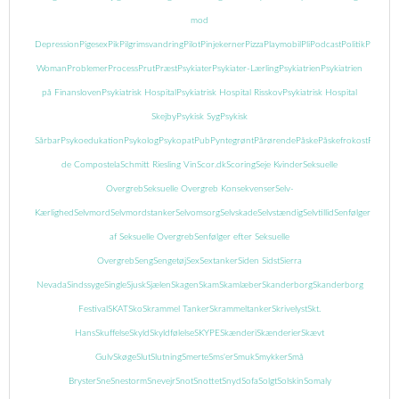
mod
Depression
Pigesex
Pik
Pilgrimsvandring
Pilot
Pinjekerner
Pizza
Playmobil
Pli
Podcast
Politik
Popcor
Woman
Problemer
Process
Prut
Præst
Psykiater
Psykiater-Lærling
Psykiatrien
Psykiatrien
på Finansloven
Psykiatrisk Hospital
Psykiatrisk Hospital Risskov
Psykiatrisk Hospital
Skejby
Psykisk Syg
Psykisk
Sårbar
Psykoedukation
Psykolog
Psykopat
Pub
Pyntegrønt
Pårørende
Påske
Påskefrokost
Pædofil
de Compostela
Schmitt Riesling Vin
Scor.dk
Scoring
Seje Kvinder
Seksuelle
Overgreb
Seksuelle Overgreb Konsekvenser
Selv-
Kærlighed
Selvmord
Selvmordstanker
Selvomsorg
Selvskade
Selvstændig
Selvtillid
Senfølger
Senføl
af Seksuelle Overgreb
Senfølger efter Seksuelle
Overgreb
Seng
Sengetøj
Sex
Sextanker
Siden Sidst
Sierra
Nevada
Sindssyge
Single
Sjusk
Sjælen
Skagen
Skam
Skamlæber
Skanderborg
Skanderborg
Festival
SKAT
Sko
Skrammel Tanker
Skrammeltanker
Skrivelyst
Skt.
Hans
Skuffelse
Skyld
Skyldfølelse
SKYPE
Skænderi
Skænderier
Skævt
Gulv
Skøge
Slut
Slutning
Smerte
Sms'er
Smuk
Smykker
Små
Bryster
Sne
Snestorm
Snevejr
Snot
Snottet
Snyd
Sofa
Solgt
Solskin
Somaly