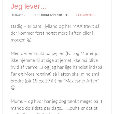
Jeg lever…
11/02/2012
BY:
DEIRDREANNROBERTS
2 COMMENTS
stadig – er bare i jylland og har MAX travlt så
der kommer først noget mere i aften eller i
morgen 🙂
Men der er knald på pejsen (Far og Mor er jo
ikke hjemme til at sige at jernet ikke må blive
hvid af varme….) og jeg har lige handlet ind (på
Far og Mors regning) så i aften skal mine små
brødre (på 18 og 19 år) ha “Mexicaner Aften”
🙂
Mums – og hvor har jeg dog tænkt meget på It
mande de sidste par dage……..puha er det et