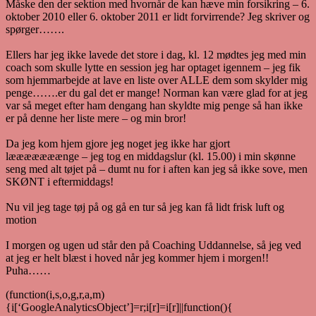
Måske den der sektion med hvornår de kan hæve min forsikring – 6.
oktober 2010 eller 6. oktober 2011 er lidt forvirrende? Jeg skriver og
spørger…….
Ellers har jeg ikke lavede det store i dag, kl. 12 mødtes jeg med min
coach som skulle lytte en session jeg har optaget igennem – jeg fik
som hjemmarbejde at lave en liste over ALLE dem som skylder mig
penge…….er du gal det er mange! Norman kan være glad for at jeg
var så meget efter ham dengang han skyldte mig penge så han ikke
er på denne her liste mere – og min bror!
Da jeg kom hjem gjore jeg noget jeg ikke har gjort
lææææææænge – jeg tog en middagslur (kl. 15.00) i min skønne
seng med alt tøjet på – dumt nu for i aften kan jeg så ikke sove, men
SKØNT i eftermiddags!
Nu vil jeg tage tøj på og gå en tur så jeg kan få lidt frisk luft og
motion
I morgen og ugen ud står den på Coaching Uddannelse, så jeg ved
at jeg er helt blæst i hoved når jeg kommer hjem i morgen!!
Puha……
(function(i,s,o,g,r,a,m)
{i[‘GoogleAnalyticsObject’]=r;i[r]=i[r]||function(){