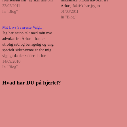
følelsesladt når jeg skal tale om
fantastiske pitbull advokat fra
alt det med gården og det
22/02/2011
Århus, faktisk har jeg to
irriterer mig lidt at det stadig et
In "Blog"
advokater, de syntes denne her
01/03/2011
år efter gør mig så ked af det,…
sag er så grel at de begge
In "Blog"
arbejder på sagen - jeg var lige
Mit Livs Sværeste Valg…
ved at skrive deres navne her
Jeg har netop talt med min nye
men…
advokat fra Århus - han er
utrolig sød og behagelig og ung,
specielt sidstnævnte er for mig
vigtigt da der sidder alt for
mange pensionsmodne gamle
14/09/2010
paragrafryttere rundt omkring
In "Blog"
på diverse advokatkontore,
mange af dem er måske gode
Hvad har DU på hjertet?
advokater men lige så mange…