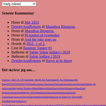
Gamle
Blogindlæg
Seneste Kommentar
Hmm
til
Maj 2023
DeirdreAnnRoberts
til
Marathon Blogpost.
Hmm
til
Marathon Blogpost.
Hmm
til
På kanten af evigheden
Hmm
til
And the joke goes on
Henrik
til
DEL: 1 af 2.
Linn
til
Random Tanker #1
Bøllemis
til
Sidste Sidste Indlæg i 2019
Bøllemis
til
Sidste Indlæg i 2019
DeirdreAnnRoberts
til
Hævn at its finest
Dét skriver jeg om…
#metoo
1. Maj
2 År i Psykiatrien
4. Maj
40 Års Fødselsdag
41 Års Fødselsdag
365
Dage
2013
2015
2016
2017
2018
Aarhus
Aarhus Kommune
Abort
Adoption
Advisor
Advokat
Afdeling for
Selvmordsforbyggelse Risskov
Affald
Afføring
Afrika
Afsavn
Afslag
Afslutning
Alene
Alene
Hjemme
Alkohol
Allerhelgens 2019
Alzheimer
Analsex
Anerkendelse
Anika
Anne
Linnet
Anonym
Ansigt
App
Ar
Arbejde
arbejdslø
Arbejdsløs
Arv
At Elske Sig Selv
Ayal
B-
Film
Baby
Babyer
Back-Up
Plan
Bad
Badeværelse
Bananer
Bange
Bank
Banker
Bar
Barnedåb
Bedbugs
Bedrageri
Bedring
Begravelse
Behandler
Be