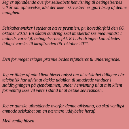
Jeg er uforstående overfor selskabets henvisning til betingelsernes
vilkår om ophævelse, idet der ikke i skrivelsen er gjort brug af denne
mulighed.
Selskabet ønsker i stedet at hæve præmien, pr. hovedforfald den 06.
oktober 2010. En sådan ændring skal imidlertid ske med mindst 1
måneds varsel jf. betingelsernes pkt. 8.1. Ændringen kan således
tidligst varsles til ikrafttræden 06. oktober 2011.
Den for meget erlagte præmie bedes refunderes til undertegnede.
Jeg er tillige af min klient blevet oplyst om at selskabet tidligere i år
telefonisk har afvist at dække udgiften til smadrede vinduer i
staldbygningen på ejendommen, under henvisning til at min klient
formentlig ikke vil være i stand til at betale selvrisikoen.
Jeg er ganske uforstående overfor denne afvisning, og skal venligst
anmode selskabet om en nærmere uddybelse heraf.
Med venlig hilsen