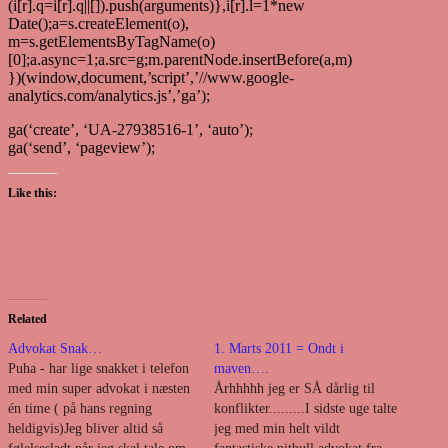
(i[r].q=i[r].q||[]).push(arguments)},i[r].l=1*new
Date();a=s.createElement(o),
m=s.getElementsByTagName(o)
[0];a.async=1;a.src=g;m.parentNode.insertBefore(a,m)
})(window,document,’script’,’//www.google-
analytics.com/analytics.js’,’ga’);
ga(‘create’, ‘UA-27938516-1’, ‘auto’);
ga(‘send’, ‘pageview’);
Like this:
Related
Advokat Snak…
1. Marts 2011 = Ondt i
Puha - har lige snakket i telefon
maven….
med min super advokat i næsten
Århhhhh jeg er SÅ dårlig til
én time ( på hans regning
konflikter.........I sidste uge talte
heldigvis)Jeg bliver altid så
jeg med min helt vildt