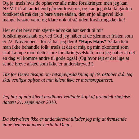
Og ja, træls hvis de ophæver alle mine forsikringer, men jeg kan
NEMT få alt andet end gården forsikret, og kan jeg ikke få gården
forsikret så må det jo bare være sådan, den er jo alligevel ikke
mange basøre værd og klare nok at stå uden forsikringsdække!
Her er det brev min stjerne advokat har sendt til mit
forsikringsselskab og ved Gud jeg håber at de glemmer fristen som
er 22. November – for så har jeg dem!
*Haps Haps*
Sådan kan
man ikke behandle folk, træls at det er mig og min økonomi som
skal kæmpe mod dette store forsikringsselskab, men jeg håber at det
en dag vil komme andre til gode også! (Og hvor fejt er det lige at
sende breve afsted som ikke er underskrevet!!)
Tak for Deres tilsagn om retshjælpsdækning af 19. oktober d.å.
Jeg
skal venligst oplyse at min klient ikke er momsregistreret.
Jeg har af min klient modtaget vedlagte kopi af præmieforhøjelse
dateret 21. september 2010.
Da skrivelsen ikke er underskrevet tillader jeg mig at fremsende
mine bemærkninger hertil til Dem.