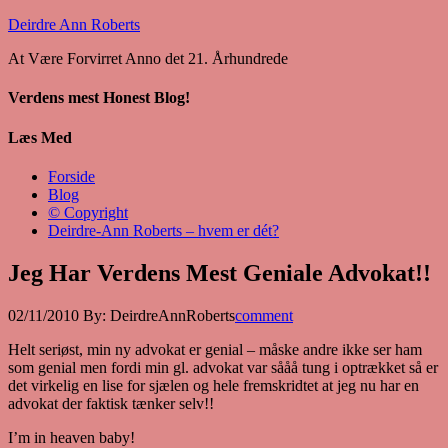
Deirdre Ann Roberts
At Være Forvirret Anno det 21. Århundrede
Verdens mest Honest Blog!
Læs Med
Forside
Blog
© Copyright
Deirdre-Ann Roberts – hvem er dét?
Jeg Har Verdens Mest Geniale Advokat!!
02/11/2010
By:
DeirdreAnnRoberts
comment
Helt seriøst, min ny advokat er genial – måske andre ikke ser ham
som genial men fordi min gl. advokat var sååå tung i optrækket så er
det virkelig en lise for sjælen og hele fremskridtet at jeg nu har en
advokat der faktisk tænker selv!!
I’m in heaven baby!