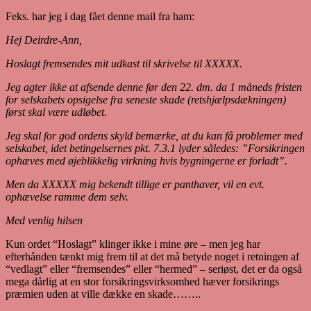
Feks. har jeg i dag fået denne mail fra ham:
Hej Deirdre-Ann,
Hoslagt fremsendes mit udkast til skrivelse til XXXXX.
Jeg agter ikke at afsende denne før den 22. dm. da 1 måneds fristen
for selskabets opsigelse fra seneste skade (retshjælpsdækningen)
først skal være udløbet.
Jeg skal for god ordens skyld bemærke, at du kan få problemer med
selskabet, idet betingelsernes pkt. 7.3.1 lyder således: ”Forsikringen
ophæves med øjeblikkelig virkning hvis bygningerne er forladt”.
Men da XXXXX mig bekendt tillige er panthaver, vil en evt.
ophævelse ramme dem selv.
Med venlig hilsen
Kun ordet “Hoslagt” klinger ikke i mine øre – men jeg har
efterhånden tænkt mig frem til at det må betyde noget i retningen af
“vedlagt” eller “fremsendes” eller “hermed” – seriøst, det er da også
mega dårlig at en stor forsikringsvirksomhed hæver forsikrings
præmien uden at ville dække en skade……..