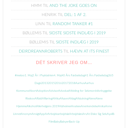
HMM
TIL
AND THE JOKE GOES ON
HENRIK
TIL
DEL: 1 AF 2.
LINN
TIL
RANDOM TANKER #1
BØLLEMIS
TIL
SIDSTE SIDSTE INDLÆG I 2019
BØLLEMIS
TIL
SIDSTE INDLÆG I 2019
DEIRDREANNROBERTS
TIL
HÆVN AT ITS FINEST
DÉT SKRIVER JEG OM…
#metoo
1. Maj
2 År i Psykiatrien
4. Maj
40 Års Fødselsdag
41 Års Fødselsdag
365
Dage
2013
2015
2016
2017
2018
Aarhus
Aarhus
Kommune
Abort
Adoption
Advisor
Advokat
Afdeling for Selvmordsforbyggelse
Risskov
Affald
Afføring
Afrika
Afsavn
Afslag
Afslutning
Alene
Alene
Hjemme
Alkohol
Allerhelgens 2019
Alzheimer
Analsex
Anerkendelse
Anika
Anne
Linnet
Anonym
Ansigt
App
Ar
Arbejde
arbejdslø
Arbejdsløs
Arv
At Elske Sig Selv
Ayal
B-
Film
Baby
Babyer
Back-Up