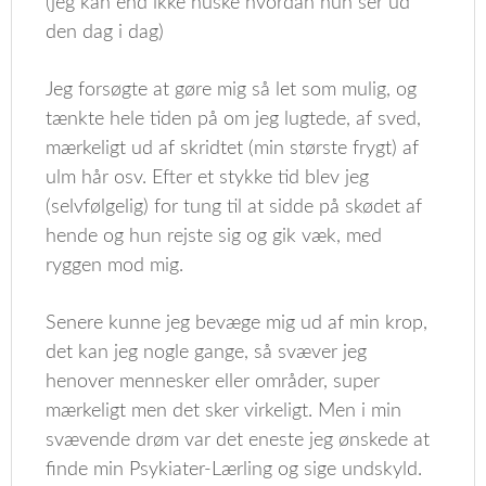
(jeg kan end ikke huske hvordan hun ser ud
den dag i dag)
Jeg forsøgte at gøre mig så let som mulig, og
tænkte hele tiden på om jeg lugtede, af sved,
mærkeligt ud af skridtet (min største frygt) af
ulm hår osv. Efter et stykke tid blev jeg
(selvfølgelig) for tung til at sidde på skødet af
hende og hun rejste sig og gik væk, med
ryggen mod mig.
Senere kunne jeg bevæge mig ud af min krop,
det kan jeg nogle gange, så svæver jeg
henover mennesker eller områder, super
mærkeligt men det sker virkeligt. Men i min
svævende drøm var det eneste jeg ønskede at
finde min Psykiater-Lærling og sige undskyld.