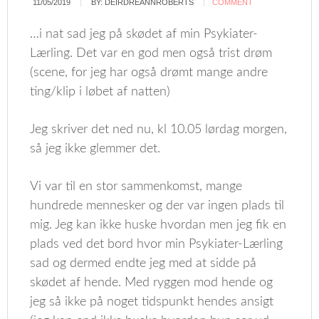
11/05/2019
BY:
DEIRDREANNROBERTS
COMMENT
…i nat sad jeg på skødet af min Psykiater-
Lærling. Det var en god men også trist drøm
(scene, for jeg har også drømt mange andre
ting/klip i løbet af natten)
Jeg skriver det ned nu, kl 10.05 lørdag morgen,
så jeg ikke glemmer det.
Vi var til en stor sammenkomst, mange
hundrede mennesker og der var ingen plads til
mig. Jeg kan ikke huske hvordan men jeg fik en
plads ved det bord hvor min Psykiater-Lærling
sad og dermed endte jeg med at sidde på
skødet af hende. Med ryggen mod hende og
jeg så ikke på noget tidspunkt hendes ansigt