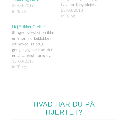
tvivl fordi jeg plejer at
28/08/2019
give en overskrift efter
22/03/2018
In "Blog"
hvad der presser mest
In "Blog"
på i mit liv (mine
Hej Stikker Grethe!
skrivende fingerspidser
(Ringer overskriften ikke
LIGE NU) Og i skrivende
en enorm kirkeklokke i
stund sidder jeg og har
dit hoved, så brug
(igen) probelmer med…
google, jeg har hørt det
er så lærerigt, farlig og
rasende upopulært i
15/08/2019
visse kredse, men
In "Blog"
lærerigt ➡️ "Stikker
Grethe") Nå, men lad
mig se, klokken er nu
22.46 og jeg sidder og
lytter til Andrea Bocelli's
duet med…
HVAD HAR DU PÅ
HJERTET?