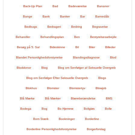
Back-Up Plan
Bad
Badeværelse
Bananer
Bange
Bank
Banker
Bar
Barnedåb
Bedbugs
Bedrageri
Bedring
Begravelse
Behandler
Behandlingsplan
Ben
Bestyrelsesarbejde
Besøg på 5. Sal
Bideskinne
Bil
Biler
Billeder
Blandet Personlighedsforstyrrelse
Blandingsdiagnose
Blod
Bloddonor
Blog
Blog om Senfølger af Seksuelle Overgreb
Blog om Senfølger Efter Seksuelle Overgreb
Blogs
Blokhus
Blomster
Blomstertyv
Blowjob
Blå Mærke
Blå Mærker
Blærebetændelse
BMS
Bodega
Bog
Bo Hjemme
Boligløs
Bolle
Bom Stærk
Bookninger
Borderline
Borderline Personlighedsforstyrrelse
Borgerforslag