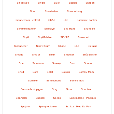
Sindssyge
Single
Sjusk
Sjælen
Skagen
Skam
Skamlæber
Skanderborg
Skanderborg Festival
SKAT
Sko
Skrammel Tanker
Skrammeltanker
Skrivelyst
Skt. Hans
Skuffelse
Skyld
Skyldfølelse
SKYPE
Skænderi
Skænderier
Skævt Gulv
Skøge
Slut
Slutning
Smerte
Sms'er
Smuk
Smykker
Små Bryster
Sne
Snestorm
Snevejr
Snot
Snottet
Snyd
Sofa
Solgt
Solskin
Somaly Mam
Sommer
Sommerferie
Sommerhus
Sommerhusbyggeri
Sorg
Sove
Spanien
Spanioler
Spansk
Speak
Speciallæge i Psykiatri
Spejder
Spiseproblemer
St. Jean Pied De Port