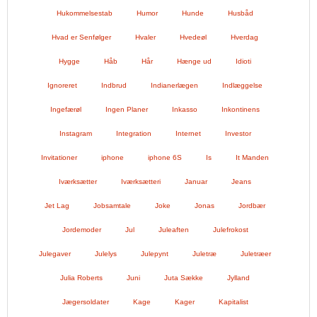
Hukommelsestab
Humor
Hunde
Husbåd
Hvad er Senfølger
Hvaler
Hvedeøl
Hverdag
Hygge
Håb
Hår
Hænge ud
Idioti
Ignoreret
Indbrud
Indianerlægen
Indlæggelse
Ingefærøl
Ingen Planer
Inkasso
Inkontinens
Instagram
Integration
Internet
Investor
Invitationer
iphone
iphone 6S
Is
It Manden
Iværksætter
Iværksætteri
Januar
Jeans
Jet Lag
Jobsamtale
Joke
Jonas
Jordbær
Jordemoder
Jul
Juleaften
Julefrokost
Julegaver
Julelys
Julepynt
Juletræ
Juletræer
Julia Roberts
Juni
Juta Sække
Jylland
Jægersoldater
Kage
Kager
Kapitalist