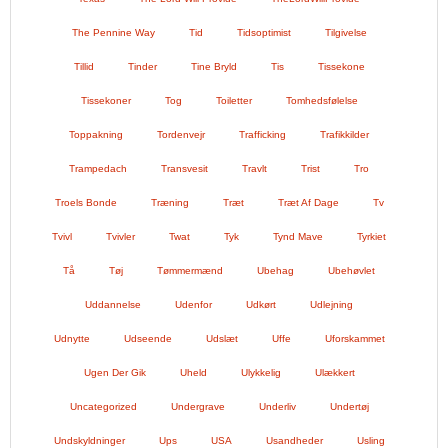
The Pennine Way
Tid
Tidsoptimist
Tilgivelse
Tillid
Tinder
Tine Bryld
Tis
Tissekone
Tissekoner
Tog
Toiletter
Tomhedsfølelse
Toppakning
Tordenvejr
Trafficking
Trafikkilder
Trampedach
Transvesit
Travlt
Trist
Tro
Troels Bonde
Træning
Træt
Træt Af Dage
Tv
Tvivl
Tvivler
Twat
Tyk
Tynd Mave
Tyrkiet
Tå
Tøj
Tømmermænd
Ubehag
Ubehøvlet
Uddannelse
Udenfor
Udkørt
Udlejning
Udnytte
Udseende
Udslæt
Uffe
Uforskammet
Ugen Der Gik
Uheld
Ulykkelig
Ulækkert
Uncategorized
Undergrave
Underliv
Undertøj
Undskyldninger
Ups
USA
Usandheder
Usling