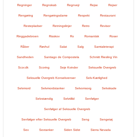
Regninger
Regnskab
Regnvejr
Rejse
Rejser
Rengøring
Rengøringsdame
Respekt
Restaurant
Restepladser
Retningslinjer
Retro
Revisor
Ringgadebroen
Risskov
Ro
Romantisk
Roser
Råber
Røvhul
Salat
Salg
Samtaleterapi
Sandheden
Santiago de Compostela
Schmitt Riesling Vin
Scor.dk
Scoring
Seje Kvinder
Seksuelle Overgreb
Seksuelle Overgreb Konsekvenser
Selv-Kærlighed
Selvmord
Selvmordstanker
Selvomsorg
Selvskade
Selvstændig
Selvtillid
Senfølger
Senfølger af Seksuelle Overgreb
Senfølger efter Seksuelle Overgreb
Seng
Sengetøj
Sex
Sextanker
Siden Sidst
Sierra Nevada