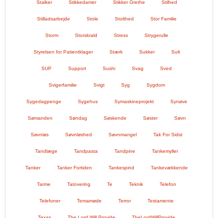
Stalker
Stikkedamer
Stikker Grethe
Stilhed
Stilladsarbejde
Stole
Stolthed
Stor Familie
Storm
Storskrald
Stress
Strygerulle
Styrelsen for Patientklager
Stærk
Sukker
Sult
SUP
Support
Sushi
Svag
Sved
Svigerfamilie
Svigt
Syg
Sygdom
Sygedagpenge
Sygehus
Symaskineprojekt
Synøve
Sømanden
Søndag
Søskende
Søster
Søvn
Søvnløs
Søvnløshed
Søvnmangel
Tak For Sidst
Tandlæge
Tandpasta
Tandpine
Tankemyller
Tanker
Tanker Fortiden
Tankespind
Tankevækkende
Tarme
Tatovering
Te
Teknik
Telefon
Telefoner
Temamøde
Terror
Testamente
Texas
The Lord Will Provide
TheLordWillProvide