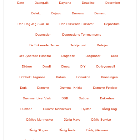
Date
Dating.dk
Daytona
Deadline
December
Defekt
Dejavu
Demens
Dement
Den Dag Jeg Skal Dø
Den Stikkende Firkløver
Depositum
Depression
Depressions Tømmermænd
De Stikkende Damer
Detaljenørd
Detaljer
Det Lyserøde Hospital
Diagnose
Diagnoser
Dildo
Dildoer
Dirndl
Dirrea
DIY
Do-it-yourself
Dobbelt Diagnose
Dollars
Donorkort
Dronningen
Druk
Drømme
Drømme. Knirke
Drømme Følelser
Drømmer Livet Væk
DSB
Dubber
Dukkehus
Dumhed
Dumme Mennesker
Dysfori
Dårlig Dag
Dårlige Mennesker
Dårlig Mave
Dårlig Service
Dårlig Slogan
Dårlig Ånde
Dårlig Økonomi