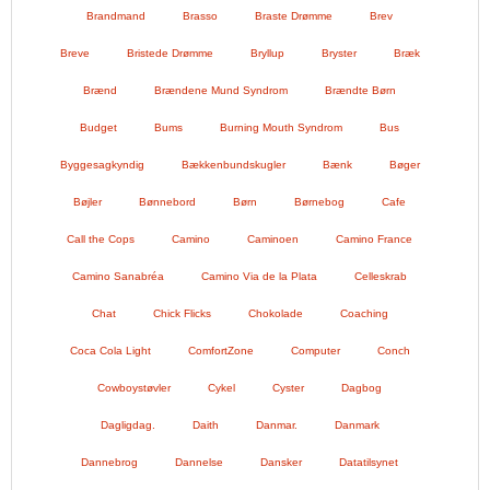
Brandmand
Brasso
Braste Drømme
Brev
Breve
Bristede Drømme
Bryllup
Bryster
Bræk
Brænd
Brændene Mund Syndrom
Brændte Børn
Budget
Bums
Burning Mouth Syndrom
Bus
Byggesagkyndig
Bækkenbundskugler
Bænk
Bøger
Bøjler
Bønnebord
Børn
Børnebog
Cafe
Call the Cops
Camino
Caminoen
Camino France
Camino Sanabréa
Camino Via de la Plata
Celleskrab
Chat
Chick Flicks
Chokolade
Coaching
Coca Cola Light
ComfortZone
Computer
Conch
Cowboystøvler
Cykel
Cyster
Dagbog
Dagligdag.
Daith
Danmar.
Danmark
Dannebrog
Dannelse
Dansker
Datatilsynet