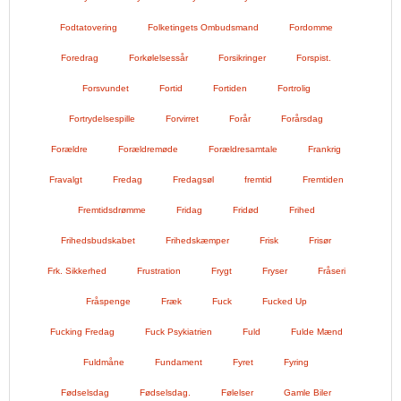
Fodtatovering
Folketingets Ombudsmand
Fordomme
Foredrag
Forkølelsessår
Forsikringer
Forspist.
Forsvundet
Fortid
Fortiden
Fortrolig
Fortrydelsespille
Forvirret
Forår
Forårsdag
Forældre
Forældremøde
Forældresamtale
Frankrig
Fravalgt
Fredag
Fredagsøl
fremtid
Fremtiden
Fremtidsdrømme
Fridag
Fridød
Frihed
Frihedsbudskabet
Frihedskæmper
Frisk
Frisør
Frk. Sikkerhed
Frustration
Frygt
Fryser
Fråseri
Fråspenge
Fræk
Fuck
Fucked Up
Fucking Fredag
Fuck Psykiatrien
Fuld
Fulde Mænd
Fuldmåne
Fundament
Fyret
Fyring
Fødselsdag
Fødselsdag.
Følelser
Gamle Biler