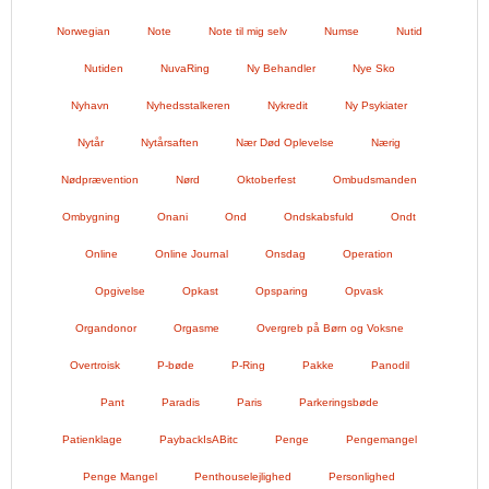
Norwegian
Note
Note til mig selv
Numse
Nutid
Nutiden
NuvaRing
Ny Behandler
Nye Sko
Nyhavn
Nyhedsstalkeren
Nykredit
Ny Psykiater
Nytår
Nytårsaften
Nær Død Oplevelse
Nærig
Nødprævention
Nørd
Oktoberfest
Ombudsmanden
Ombygning
Onani
Ond
Ondskabsfuld
Ondt
Online
Online Journal
Onsdag
Operation
Opgivelse
Opkast
Opsparing
Opvask
Organdonor
Orgasme
Overgreb på Børn og Voksne
Overtroisk
P-bøde
P-Ring
Pakke
Panodil
Pant
Paradis
Paris
Parkeringsbøde
Patienklage
PaybackIsABitc
Penge
Pengemangel
Penge Mangel
Penthouselejlighed
Personlighed