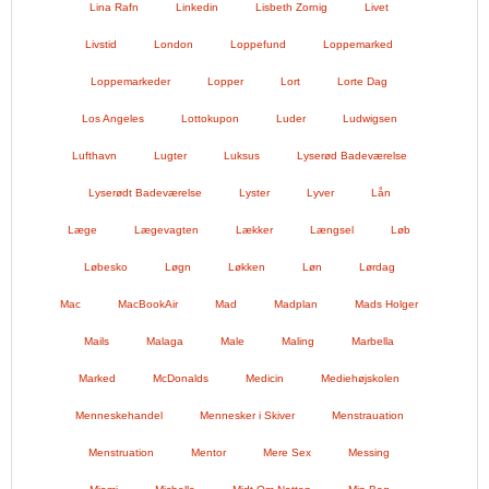
Lina Rafn
Linkedin
Lisbeth Zornig
Livet
Livstid
London
Loppefund
Loppemarked
Loppemarkeder
Lopper
Lort
Lorte Dag
Los Angeles
Lottokupon
Luder
Ludwigsen
Lufthavn
Lugter
Luksus
Lyserød Badeværelse
Lyserødt Badeværelse
Lyster
Lyver
Lån
Læge
Lægevagten
Lækker
Længsel
Løb
Løbesko
Løgn
Løkken
Løn
Lørdag
Mac
MacBookAir
Mad
Madplan
Mads Holger
Mails
Malaga
Male
Maling
Marbella
Marked
McDonalds
Medicin
Mediehøjskolen
Menneskehandel
Mennesker i Skiver
Menstrauation
Menstruation
Mentor
Mere Sex
Messing