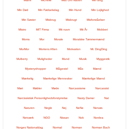
Miami
Michelle
Midt Om Natten
Min Bog
Min Død
Min Fødselsdag
Min Hund
Min Lejlighed
Min Søster
Misbrug
Misbrugt
Misforståelser
Mistro
MIT Firma
Mit navn
Mit År
Mobberi
Moms
Mor
Morale
Moralske Tømmermænd
MorMor
Mortens Aften
Motivation
Mr. DingDing
Mulberry
Muligheder
Mund
Musik
Myggestik
Mysteryshopper
Mågestel
Mås
Mænd
Mærkelig
Mærkelige Mennesker
Mærkelige Mænd
Mæt
Møbler
Møde
Narcassisme
Narcassist
Narcissistisk Personlighedsforstyrrelse
Nasty Damer
Nat
Naturen
Negle
Nej
NeNe
Nervøs
Netværk
NGO
Nissan
Nok
Nordea
Norges Nationaldag
Normal
Norman
Norman Bach