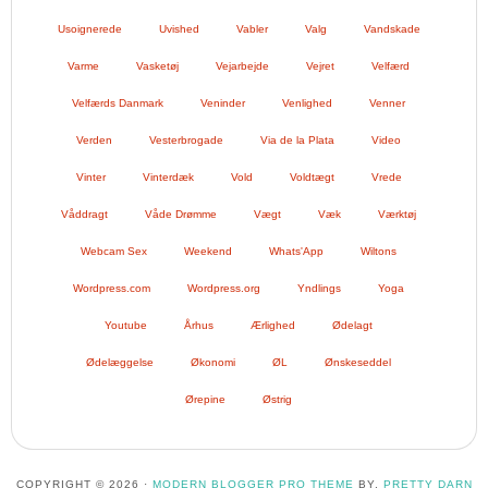
Usoignerede
Uvished
Vabler
Valg
Vandskade
Varme
Vasketøj
Vejarbejde
Vejret
Velfærd
Velfærds Danmark
Veninder
Venlighed
Venner
Verden
Vesterbrogade
Via de la Plata
Video
Vinter
Vinterdæk
Vold
Voldtægt
Vrede
Våddragt
Våde Drømme
Vægt
Væk
Værktøj
Webcam Sex
Weekend
Whats'App
Wiltons
Wordpress.com
Wordpress.org
Yndlings
Yoga
Youtube
Århus
Ærlighed
Ødelagt
Ødelæggelse
Økonomi
ØL
Ønskeseddel
Ørepine
Østrig
COPYRIGHT © 2026 ·
MODERN BLOGGER PRO THEME
BY,
PRETTY DARN