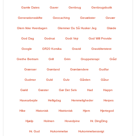
Gamle Dates
Gaver
Genbrug
Genbrugsbutik
Generationsskifte
Geocaching
Gevækster
Gevær
Glem Ikke Hverdagen
Glemmer Du Så Husker Jeg
Glæde
God Dag
Godnat
Godt Vejr
God Will Provide
Google
GR20 Korsika
Gravid
Graviditetstest
Grethe Bertram
Grill
Grim
Gruppeterapi
Gråd
Grænser
Grønland
Grønlændere
Gudfar
Gudmor
Guld
Gulv
Gården
Gåtur
Gæld
Gæster
Gør Det Selv
Had
Happn
Havearbejde
Helligdag
Hemmeligheder
Herpes
Hike
Histonisk
Histrionisk
Hjem
Hjertegod
Hjælp
Holmen
Hovedpine
Hr. DingDing
Hr. Gud
Hukommelse
Hukommelsessvigt