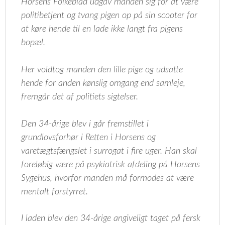
Horsens Folkeblad udgav manden sig for at være
politibetjent og tvang pigen op på sin scooter for
at køre hende til en lade ikke langt fra pigens
bopæl.
Her voldtog manden den lille pige og udsatte
hende for anden kønslig omgang end samleje,
fremgår det af politiets sigtelser.
Den 34-årige blev i går fremstillet i
grundlovsforhør i Retten i Horsens og
varetægtsfængslet i surrogat i fire uger. Han skal
foreløbig være på psykiatrisk afdeling på Horsens
Sygehus, hvorfor manden må formodes at være
mentalt forstyrret.
I laden blev den 34-årige angiveligt taget på fersk