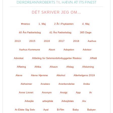
DEIRDREANNROBERTS
TIL
HÆVN AT ITS FINEST
DÉT SKRIVER JEG OM…
#metoo
1. Maj
2 År i Psykiatrien
4. Maj
40 Års Fødselsdag
41 Års Fødselsdag
365 Dage
2013
2015
2016
2017
2018
Aarhus
Aarhus Kommune
Abort
Adoption
Advisor
Advokat
Afdeling for Selvmordsforbyggelse Risskov
Affald
Afføring
Afrika
Afsavn
Afslag
Afslutning
Alene
Alene Hjemme
Alkohol
Allerhelgens 2019
Alzheimer
Analsex
Anerkendelse
Anika
Anne Linnet
Anonym
Ansigt
App
Ar
Arbejde
arbejdslø
Arbejdsløs
Arv
At Elske Sig Selv
Ayal
B-Film
Baby
Babyer