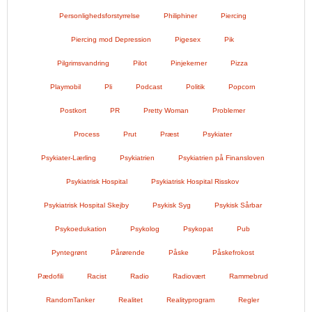
Personlighedsforstyrrelse
Philiphiner
Piercing
Piercing mod Depression
Pigesex
Pik
Pilgrimsvandring
Pilot
Pinjekerner
Pizza
Playmobil
Pli
Podcast
Politik
Popcorn
Postkort
PR
Pretty Woman
Problemer
Process
Prut
Præst
Psykiater
Psykiater-Lærling
Psykiatrien
Psykiatrien på Finansloven
Psykiatrisk Hospital
Psykiatrisk Hospital Risskov
Psykiatrisk Hospital Skejby
Psykisk Syg
Psykisk Sårbar
Psykoedukation
Psykolog
Psykopat
Pub
Pyntegrønt
Pårørende
Påske
Påskefrokost
Pædofili
Racist
Radio
Radiovært
Rammebrud
RandomTanker
Realitet
Realityprogram
Regler