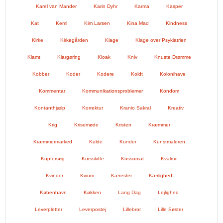
Karel van Mander
Karin Dyhr
Karma
Kasper
Kat
Kemi
Kim Larsen
Kina Mad
Kindness
Kirke
Kirkegården
Klage
Klage over Psykiatrien
Klamt
Klargøring
Kloak
Kniv
Knuste Drømme
Kobber
Koder
Kodere
Koldt
Kolonihave
Kommentar
Kommunikationsproblemer
Kondom
Kontanthjælp
Korrektur
Kranio Sakral
Kreativ
Krig
Krisemøde
Kristen
Kræmmer
Kræmmermarked
Kulde
Kunder
Kunstmaleren
Kupforsøg
Kursskifte
Kussomat
Kvalme
Kvinder
Kvium
Kærester
Kærlighed
København
Køkken
Lang Dag
Lejlighed
Leverpletter
Leverpostej
Lillebror
Lille Søster