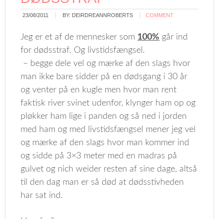
23/08/2011
BY:
DEIRDREANNROBERTS
COMMENT
Jeg er et af de mennesker som
100%
går ind
for dødsstraf. Og livstidsfængsel.
– begge dele vel og mærke af den slags hvor
man ikke bare sidder på en dødsgang i 30 år
og venter på en kugle men hvor man rent
faktisk river svinet udenfor, klynger ham op og
pløkker ham lige i panden og så ned i jorden
med ham og med livstidsfængsel mener jeg vel
og mærke af den slags hvor man kommer ind
og sidde på 3×3 meter med en madras på
gulvet og nich weider resten af sine dage, altså
til den dag man er så død at dødsstivheden
har sat ind.