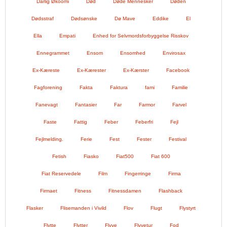
Dårlig Økoomi
Død
Døde Mennesker
Døden
Dødsstraf
Dødsønske
Dø Mave
Eddike
El
Ella
Empati
Enhed for Selvmordsforbyggelse Risskov
Ennegrammet
Ensom
Ensomhed
Envirosax
Ex-Kæreste
Ex-Kærester
Ex-Kærster
Facebook
Fagforening
Fakta
Faktura
fami
Familie
Fanevagt
Fantasier
Far
Farmor
Farvel
Faste
Fattig
Feber
Feberfri
Fejl
Fejlmelding.
Ferie
Fest
Fester
Festival
Fetish
Fiasko
Fiat500
Fiat 600
Fiat Reservedele
Film
Fingerringe
Firma
Firmaet
Fitness
Fitnessdamen
Flashback
Flasker
Flisemanden i Vivild
Flov
Flugt
Flystyrt
Flytte
Flytter
Flyve
Flyvetur
Fod