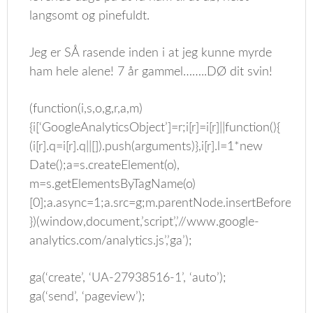
langsomt og pinefuldt.
Jeg er SÅ rasende inden i at jeg kunne myrde
ham hele alene! 7 år gammel……..DØ dit svin!
(function(i,s,o,g,r,a,m)
{i[‘GoogleAnalyticsObject’]=r;i[r]=i[r]||function(){
(i[r].q=i[r].q||[]).push(arguments)},i[r].l=1*new
Date();a=s.createElement(o),
m=s.getElementsByTagName(o)
[0];a.async=1;a.src=g;m.parentNode.insertBefore(a,m
})(window,document,’script’,’//www.google-
analytics.com/analytics.js’,’ga’);
ga(‘create’, ‘UA-27938516-1’, ‘auto’);
ga(‘send’, ‘pageview’);