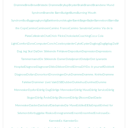
Drømme
Brev
Breve
Bristede Drømme
Bryllup
Bryster
Bræk
Brænd
Brændene Mund
Syndrom
Brændte Børn
Budget
Bums
Burning Mouth
Syndrom
Bus
Byggesagkyndig
Bækkenbundskugler
Bænk
Bøger
Bøjler
Bønnebord
Børn
Børnebog
the Cops
Camino
Caminoen
Camino France
Camino Sanabréa
Camino Via de la
Plata
Celleskrab
Chat
Chick Flicks
Chokolade
Coaching
Coca Cola
Light
ComfortZone
Computer
Conch
Cowboystøvler
Cykel
Cyster
Dagbog
Dagligdag.
Daith
Danma
Dag Jeg Skal Dø
Den Stikkende Firkløver
Depositum
Depression
Depressions
Tømmermænd
De Stikkende Damer
Detaljenørd
Detaljer
Det Lyserøde
Hospital
Diagnose
Diagnoser
Dildo
Dildoer
Dirndl
Dirrea
DIY
Do-it-yourself
Dobbelt
Diagnose
Dollars
Donorkort
Dronningen
Druk
Drømme
Drømme. Knirke
Drømme
Følelser
Drømmer Livet Væk
DSB
Dubber
Dukkehus
Dumhed
Dumme
Mennesker
Dysfori
Dårlig Dag
Dårlige Mennesker
Dårlig Mave
Dårlig Service
Dårlig
Slogan
Dårlig Ånde
Dårlig Økonomi
Dårlig Økoomi
Død
Døde
Mennesker
Døden
Dødsstraf
Dødsønske
Dø Mave
Eddike
El
Ella
Empati
Enhed for
Selvmordsforbyggelse Risskov
Ennegrammet
Ensom
Ensomhed
Envirosax
Ex-
Kæreste
Ex-Kærester
Ex-