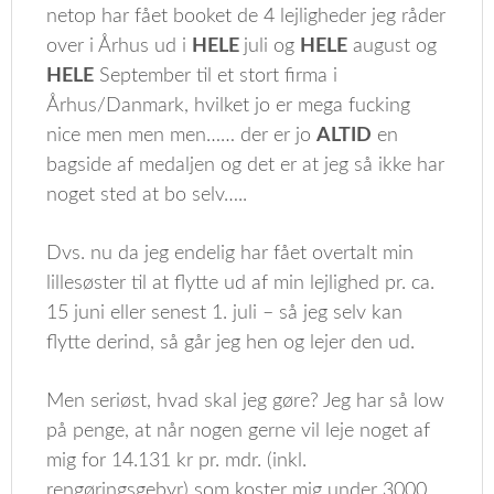
netop har fået booket de 4 lejligheder jeg råder
over i Århus ud i
HELE
juli og
HELE
august og
HELE
September til et stort firma i
Århus/Danmark, hvilket jo er mega fucking
nice men men men…… der er jo
ALTID
en
bagside af medaljen og det er at jeg så ikke har
noget sted at bo selv…..
Dvs. nu da jeg endelig har fået overtalt min
lillesøster til at flytte ud af min lejlighed pr. ca.
15 juni eller senest 1. juli – så jeg selv kan
flytte derind, så går jeg hen og lejer den ud.
Men seriøst, hvad skal jeg gøre? Jeg har så low
på penge, at når nogen gerne vil leje noget af
mig for 14.131 kr pr. mdr. (inkl.
rengøringsgebyr) som koster mig under 3000