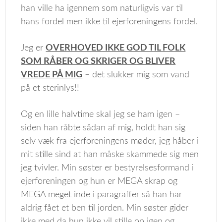
han ville ha igennem som naturligvis var til
hans fordel men ikke til ejerforeningens fordel.
Jeg er
OVERHOVED IKKE GOD TIL FOLK
SOM RÅBER OG SKRIGER OG BLIVER
VREDE PÅ MIG
– det slukker mig som vand
på et sterinlys!!
Og en lille halvtime skal jeg se ham igen –
siden han råbte sådan af mig, holdt han sig
selv væk fra ejerforeningens møder, jeg håber i
mit stille sind at han måske skammede sig men
jeg tvivler. Min søster er bestyrelsesformand i
ejerforeningen og hun er MEGA skrap og
MEGA meget inde i paragraffer så han har
aldrig fået et ben til jorden. Min søster gider
ikke med da hun ikke vil stille op igen og