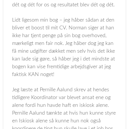
dét og dét for os og resultatet blev dét og dét.
Lidt ligesom min bog – jeg håber sådan at den
bliver et boost til mit CV. Norman siger at han
ikke har tjent penge på sin bog overhoved,
mærkeligt men fair nok. Jeg håber dog jeg kan
få mine udgifter dækket men selv hvis det ikke
kan lade sig gøre, så håber jeg i det mindste at
bogen kan vise fremtidige arbejdsgiver at jeg
faktisk KAN noget!
Jeg læste at Pernille Aalund skrev at hendes
tidligere Koordinator var blevet ansat ene og
alene fordi hun havde haft en iskiosk alene.
Pernille Aalund tænkte at hvis hun kunne styre
en Iskiosk alene så kunne hun nok også
koordinere de ting hun skulle lave i et job hos