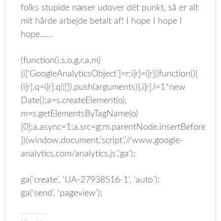
folks stupide næser udover dét punkt, så er alt
mit hårde arbejde betalt af! I hope I hope I
hope……
(function(i,s,o,g,r,a,m)
{i[‘GoogleAnalyticsObject’]=r;i[r]=i[r]||function(){
(i[r].q=i[r].q||[]).push(arguments)},i[r].l=1*new
Date();a=s.createElement(o),
m=s.getElementsByTagName(o)
[0];a.async=1;a.src=g;m.parentNode.insertBefore(a,m
})(window,document,’script’,’//www.google-
analytics.com/analytics.js’,’ga’);
ga(‘create’, ‘UA-27938516-1’, ‘auto’);
ga(‘send’, ‘pageview’);