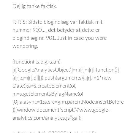
Dejlig tanke faktisk.
P. P. S: Sidste blogindlæg var faktisk mit
nummer 900…. det betyder at dette er
blogindlæg nr. 901. Just in case you were
wondering.
(function(i,s,o,g,r,a,m)
{i[‘GoogleAnalyticsObject’]=r;i[r]=i[r]||function(){
(i[r].q=i[r].q||[]).push(arguments)},i[r].l=1*new
Date();a=s.createElement(o),
m=s.getElementsByTagName(o)
[0];a.async=1;a.src=g;m.parentNode.insertBefore(a,m
})(window,document,’script’,’//www.google-
analytics.com/analytics.js’,’ga’);