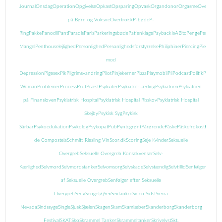
Journal
Onsdag
Operation
Opgivelse
Opkast
Opsparing
Opvask
Organdonor
Orgasme
Overgreb
på Børn og Voksne
Overtroisk
P-bøde
P-
Ring
Pakke
Panodil
Pant
Paradis
Paris
Parkeringsbøde
Patienklage
PaybackIsABitc
Penge
Pengeman
Mangel
Penthouselejlighed
Personlighed
Personlighedsforstyrrelse
Philiphiner
Piercing
Piercing
mod
Depression
Pigesex
Pik
Pilgrimsvandring
Pilot
Pinjekerner
Pizza
Playmobil
Pli
Podcast
Politik
Popcor
Woman
Problemer
Process
Prut
Præst
Psykiater
Psykiater-Lærling
Psykiatrien
Psykiatrien
på Finansloven
Psykiatrisk Hospital
Psykiatrisk Hospital Risskov
Psykiatrisk Hospital
Skejby
Psykisk Syg
Psykisk
Sårbar
Psykoedukation
Psykolog
Psykopat
Pub
Pyntegrønt
Pårørende
Påske
Påskefrokost
Pædofil
de Compostela
Schmitt Riesling Vin
Scor.dk
Scoring
Seje Kvinder
Seksuelle
Overgreb
Seksuelle Overgreb Konsekvenser
Selv-
Kærlighed
Selvmord
Selvmordstanker
Selvomsorg
Selvskade
Selvstændig
Selvtillid
Senfølger
Senføl
af Seksuelle Overgreb
Senfølger efter Seksuelle
Overgreb
Seng
Sengetøj
Sex
Sextanker
Siden Sidst
Sierra
Nevada
Sindssyge
Single
Sjusk
Sjælen
Skagen
Skam
Skamlæber
Skanderborg
Skanderborg
Festival
SKAT
Sko
Skrammel Tanker
Skrammeltanker
Skrivelyst
Skt.