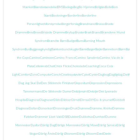
Mærker
Blærebetændelse
BMS
Bodega
Bog
Bo Hjemme
Boligløs
Bolle
Bom
Stærk
Bookninger
Borderline
Borderline
Personlighedsforstyrrelse
Borgerforslag
Brandmand
Brasso
Braste
Drømme
Brev
Breve
Bristede Drømme
Bryllup
Bryster
Bræk
Brænd
Brændene Mund
Syndrom
Brændte Børn
Budget
Bums
Burning Mouth
Syndrom
Bus
Byggesagkyndig
Bækkenbundskugler
Bænk
Bøger
Bøjler
Bønnebord
Børn
Børnebog
the Cops
Camino
Caminoen
Camino France
Camino Sanabréa
Camino Via de la
Plata
Celleskrab
Chat
Chick Flicks
Chokolade
Coaching
Coca Cola
Light
ComfortZone
Computer
Conch
Cowboystøvler
Cykel
Cyster
Dagbog
Dagligdag.
Daith
Danma
Dag Jeg Skal Dø
Den Stikkende Firkløver
Depositum
Depression
Depressions
Tømmermænd
De Stikkende Damer
Detaljenørd
Detaljer
Det Lyserøde
Hospital
Diagnose
Diagnoser
Dildo
Dildoer
Dirndl
Dirrea
DIY
Do-it-yourself
Dobbelt
Diagnose
Dollars
Donorkort
Dronningen
Druk
Drømme
Drømme. Knirke
Drømme
Følelser
Drømmer Livet Væk
DSB
Dubber
Dukkehus
Dumhed
Dumme
Mennesker
Dysfori
Dårlig Dag
Dårlige Mennesker
Dårlig Mave
Dårlig Service
Dårlig
Slogan
Dårlig Ånde
Dårlig Økonomi
Dårlig Økoomi
Død
Døde