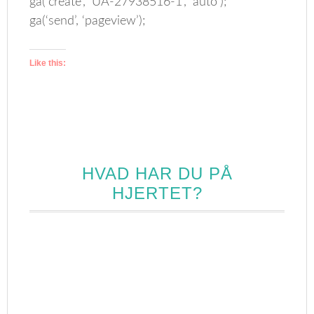
ga(‘create’, ‘UA-27938516-1’, ‘auto’);
ga(‘send’, ‘pageview’);
Like this:
HVAD HAR DU PÅ
HJERTET?