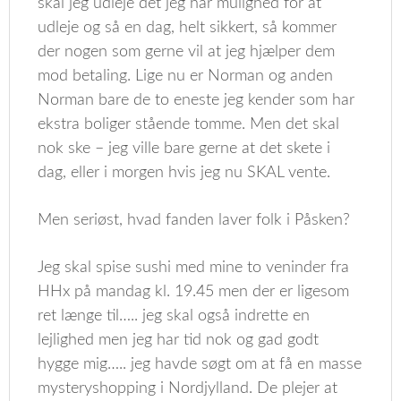
skal jeg udleje det jeg har mulighed for at
udleje og så en dag, helt sikkert, så kommer
der nogen som gerne vil at jeg hjælper dem
mod betaling. Lige nu er Norman og anden
Norman bare de to eneste jeg kender som har
ekstra boliger stående tomme. Men det skal
nok ske – jeg ville bare gerne at det skete i
dag, eller i morgen hvis jeg nu SKAL vente.
Men seriøst, hvad fanden laver folk i Påsken?
Jeg skal spise sushi med mine to veninder fra
HHx på mandag kl. 19.45 men der er ligesom
ret længe til….. jeg skal også indrette en
lejlighed men jeg har tid nok og gad godt
hygge mig….. jeg havde søgt om at få en masse
mysteryshopping i Nordjylland. De plejer at