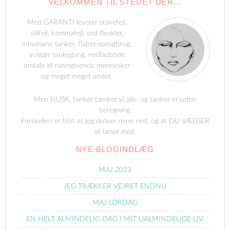
VELKOMMEN TIL STEDET DER…
Med GARANTI leverer stavefejl,
slåfejl, kommafejl, ord floskler,
inhumane tanker, flabet sprogbrug,
vulgær tankegang, nedladende
omtale af navngivende mennesker
og meget meget andet.
Men HUSK, tanker tænker vi alle, og tanker er uden
beregning.
Forskellen er blot at jeg skriver mine ned, og at DU VÆLGER
at læser med.
NYE BLOGINDLÆG
MAJ 2023
JEG TRÆKKER VEJRET ENDNU
MAJ LØRDAG
EN HELT ALMINDELIG DAG I MIT UALMINDELIGE LIV.