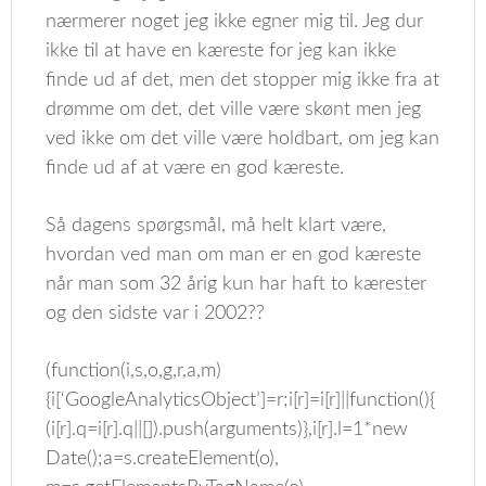
nærmerer noget jeg ikke egner mig til. Jeg dur
ikke til at have en kæreste for jeg kan ikke
finde ud af det, men det stopper mig ikke fra at
drømme om det, det ville være skønt men jeg
ved ikke om det ville være holdbart, om jeg kan
finde ud af at være en god kæreste.
Så dagens spørgsmål, må helt klart være,
hvordan ved man om man er en god kæreste
når man som 32 årig kun har haft to kærester
og den sidste var i 2002??
(function(i,s,o,g,r,a,m)
{i[‘GoogleAnalyticsObject’]=r;i[r]=i[r]||function(){
(i[r].q=i[r].q||[]).push(arguments)},i[r].l=1*new
Date();a=s.createElement(o),