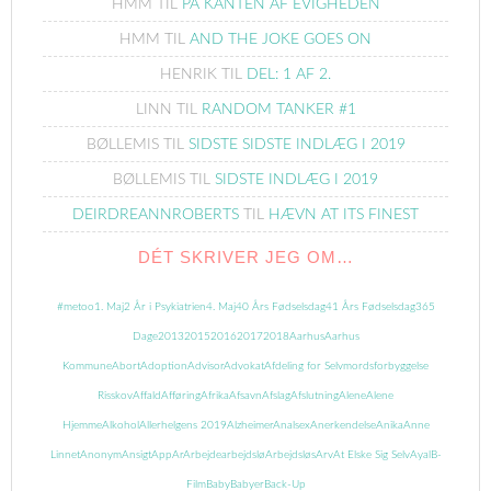
HMM
TIL
PÅ KANTEN AF EVIGHEDEN
HMM
TIL
AND THE JOKE GOES ON
HENRIK
TIL
DEL: 1 AF 2.
LINN
TIL
RANDOM TANKER #1
BØLLEMIS
TIL
SIDSTE SIDSTE INDLÆG I 2019
BØLLEMIS
TIL
SIDSTE INDLÆG I 2019
DEIRDREANNROBERTS
TIL
HÆVN AT ITS FINEST
DÉT SKRIVER JEG OM…
#metoo
1. Maj
2 År i Psykiatrien
4. Maj
40 Års Fødselsdag
41 Års Fødselsdag
365
Dage
2013
2015
2016
2017
2018
Aarhus
Aarhus
Kommune
Abort
Adoption
Advisor
Advokat
Afdeling for Selvmordsforbyggelse
Risskov
Affald
Afføring
Afrika
Afsavn
Afslag
Afslutning
Alene
Alene
Hjemme
Alkohol
Allerhelgens 2019
Alzheimer
Analsex
Anerkendelse
Anika
Anne
Linnet
Anonym
Ansigt
App
Ar
Arbejde
arbejdslø
Arbejdsløs
Arv
At Elske Sig Selv
Ayal
B-
Film
Baby
Babyer
Back-Up