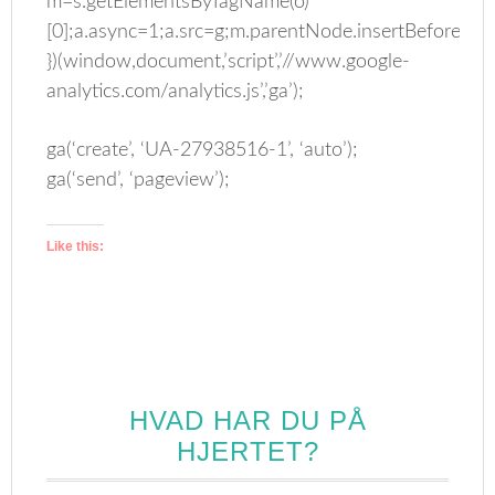
m=s.getElementsByTagName(o)
[0];a.async=1;a.src=g;m.parentNode.insertBefore(a,m
})(window,document,’script’,’//www.google-
analytics.com/analytics.js’,’ga’);
ga(‘create’, ‘UA-27938516-1’, ‘auto’);
ga(‘send’, ‘pageview’);
Like this:
HVAD HAR DU PÅ
HJERTET?