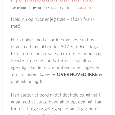
28/08/2010
BY:
DEIRDREANNROBERTS
COMMENT
Hold nu op hvor er jeg træt – sådan fysisk
træt!
Har knoklet med at ordne min søsters hus,
have, mad mv. til hendes 30 års fødselsdags
fest i aften som er sat sammen med hende og
hendes kærestes indflytterfest – så alt i alt
egentlig ikke det store problem men sagen er
at min søsters kæreste
OVERHOVED IKKE
er
praktisk anlagt!!
Han sætter et bord midt i det hele og går så i
gnag med at sætte havefakler op, dem går han
fra for at tage noget og spise og så går han i