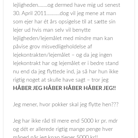
lejligheden…….og dermed have mig ud senest
30. April 2011……….dog vil jeg mene at man
som ejer har ét års opsigelse til at sætte sin
lejer ud hvis man selv vil benytte
lejligheden/lejemålet med mindre man kan
påvise grov misvedligeholdelse af
lejekontrakten/lejemålet – og da jeg ingen
lejekontrakt har og lejemålet er i bedre stand
nu end da jeg flyttede ind, ja så har hun ikke
rigtig noget at skulle have sagt – tror jeg
HÅBER JEG HÅBER HÅBER HÅBER JEG!!
Jeg mener, hvor pokker skal jeg flytte hen???
Jeg har ikke råd til mere end 5000 kr pr. mdr
og dét er allerede rigtig mange penge hver
måned når jeg knap tjener 5000 kr!!