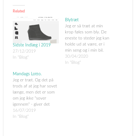
Related
Blytræt
Jeg er så træt at min
krop føles som bly. De
eneste to steder jeg kan
holde ud at være, er i
Sidste Indlæg i 2019
min seng og i min bil.
27/12/2019
Min bil er mine ben. Den
30/04/2020
In "Blog"
kan fragte mig fra A til B
In "Blog"
og med den har jeg nu
Mandags Lotto.
opdaget, at her…
Jeg er træt. Og det på
trods af at jeg har sovet
længe, men det er som
om jeg ikke "sover
igennem" - giver det
mening? Som om jeg
16/07/2019
sover, uden rigtig at få
In "Blog"
sovet...... det lyder skørt
men det er sådan det
føles. Min krop er træt.