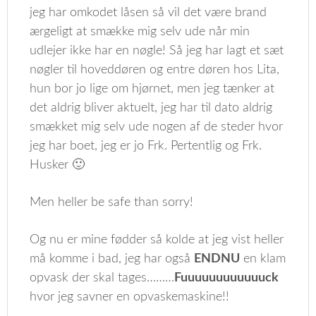
jeg har omkodet låsen så vil det være brand
ærgeligt at smække mig selv ude når min
udlejer ikke har en nøgle! Så jeg har lagt et sæt
nøgler til hoveddøren og entre døren hos Lita,
hun bor jo lige om hjørnet, men jeg tænker at
det aldrig bliver aktuelt, jeg har til dato aldrig
smækket mig selv ude nogen af de steder hvor
jeg har boet, jeg er jo Frk. Pertentlig og Frk.
Husker 🙂
Men heller be safe than sorry!
Og nu er mine fødder så kolde at jeg vist heller
må komme i bad, jeg har også
ENDNU
en klam
opvask der skal tages………
Fuuuuuuuuuuuuck
hvor jeg savner en opvaskemaskine!!