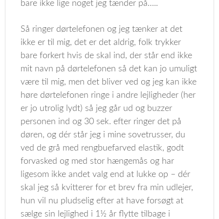
bare ikke lige noget jeg tænder på…..
Så ringer dørtelefonen og jeg tænker at det
ikke er til mig, det er det aldrig, folk trykker
bare forkert hvis de skal ind, der står end ikke
mit navn på dørtelefonen så det kan jo umuligt
være til mig, men det bliver ved og jeg kan ikke
høre dørtelefonen ringe i andre lejligheder (her
er jo utrolig lydt) så jeg går ud og buzzer
personen ind og 30 sek. efter ringer det på
døren, og dér står jeg i mine sovetrusser, du
ved de grå med rengbuefarved elastik, godt
forvasked og med stor hængemås og har
ligesom ikke andet valg end at lukke op – dér
skal jeg så kvitterer for et brev fra min udlejer,
hun vil nu pludselig efter at have forsøgt at
sælge sin lejlighed i 1½ år flytte tilbage i