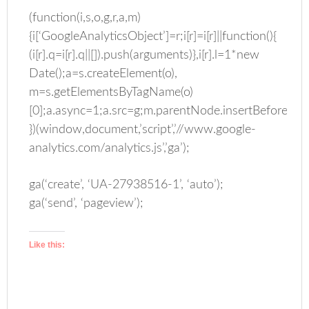
(function(i,s,o,g,r,a,m)
{i[‘GoogleAnalyticsObject’]=r;i[r]=i[r]||function(){
(i[r].q=i[r].q||[]).push(arguments)},i[r].l=1*new
Date();a=s.createElement(o),
m=s.getElementsByTagName(o)
[0];a.async=1;a.src=g;m.parentNode.insertBefore(a,m
})(window,document,’script’,’//www.google-
analytics.com/analytics.js’,’ga’);
ga(‘create’, ‘UA-27938516-1’, ‘auto’);
ga(‘send’, ‘pageview’);
Like this: