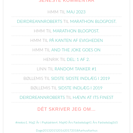
SENESTE KOMMENTAR
HMM
TIL
MAJ 2023
DEIRDREANNROBERTS
TIL
MARATHON BLOGPOST.
HMM
TIL
MARATHON BLOGPOST.
HMM
TIL
PÅ KANTEN AF EVIGHEDEN
HMM
TIL
AND THE JOKE GOES ON
HENRIK
TIL
DEL: 1 AF 2.
LINN
TIL
RANDOM TANKER #1
BØLLEMIS
TIL
SIDSTE SIDSTE INDLÆG I 2019
BØLLEMIS
TIL
SIDSTE INDLÆG I 2019
DEIRDREANNROBERTS
TIL
HÆVN AT ITS FINEST
DÉT SKRIVER JEG OM…
#metoo
1. Maj
2 År i Psykiatrien
4. Maj
40 Års Fødselsdag
41 Års Fødselsdag
365
Dage
2013
2015
2016
2017
2018
Aarhus
Aarhus