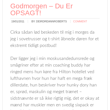
Godmorgen – Du Er
OPSAGT!
19/01/2011
BY:
DEIRDREANNROBERTS
COMMENT
Cirka sådan lød beskeden til mig i morges da
jeg i sovetrusser og t-shirt åbnede døren for et
ekstremt tidligt postbud!
Der ligger jeg i min moskusandedunsrede og
smågriner efter at min coaching buddy har
ringed mens hun køre fra Hilton hotellet ved
lufthavnen hvor hun har haft en mega fræk
dillerdate, hun beskriver hvor hunky dory han
er, sprød, maskulin og meget trænet –
sidstnævnte er så ikke rigtig mig, det er okay at
mænd har muskler men en svedig sixpack er