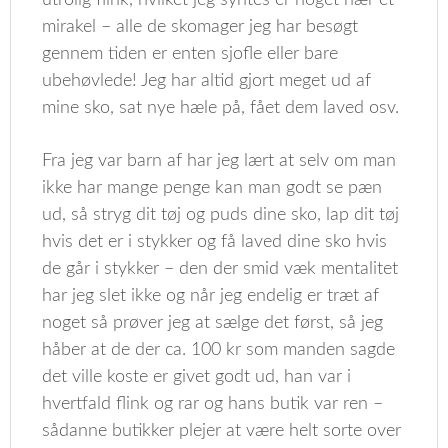
utrolig flink, hvilket jeg syntes er noget nær et
mirakel – alle de skomager jeg har besøgt
gennem tiden er enten sjofle eller bare
ubehøvlede! Jeg har altid gjort meget ud af
mine sko, sat nye hæle på, fået dem laved osv.
Fra jeg var barn af har jeg lært at selv om man
ikke har mange penge kan man godt se pæn
ud, så stryg dit tøj og puds dine sko, lap dit tøj
hvis det er i stykker og få laved dine sko hvis
de går i stykker – den der smid væk mentalitet
har jeg slet ikke og når jeg endelig er træt af
noget så prøver jeg at sælge det først, så jeg
håber at de der ca. 100 kr som manden sagde
det ville koste er givet godt ud, han var i
hvertfald flink og rar og hans butik var ren –
sådanne butikker plejer at være helt sorte over