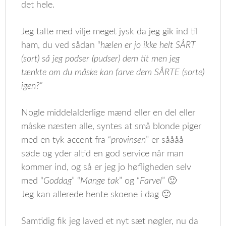
det hele.
Jeg talte med vilje meget jysk da jeg gik ind til
ham, du ved sådan “
hælen er jo ikke helt SÅRT
(sort) så jeg podser (pudser) dem tit men jeg
tænkte om du måske kan farve dem SÅRTE (sorte)
igen?”
Nogle middelalderlige mænd eller en del eller
måske næsten alle, syntes at små blonde piger
med en tyk accent fra “
provinsen
” er såååå
søde og yder altid en god service når man
kommer ind, og så er jeg jo høfligheden selv
med “
Goddag
” “
Mange tak
” og “
Farvel
” 🙂
Jeg kan allerede hente skoene i dag 🙂
Samtidig fik jeg laved et nyt sæt nøgler, nu da