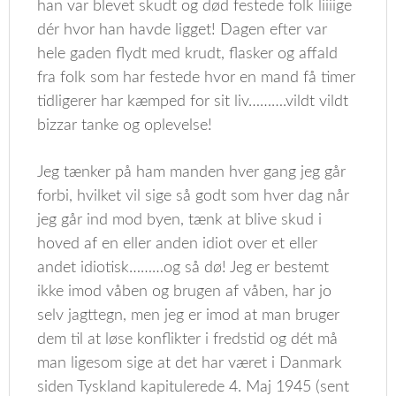
han var blevet skudt og død festede folk liiiige
dér hvor han havde ligget! Dagen efter var
hele gaden flydt med krudt, flasker og affald
fra folk som har festede hvor en mand få timer
tidligerer har kæmped for sit liv……….vildt vildt
bizzar tanke og oplevelse!
Jeg tænker på ham manden hver gang jeg går
forbi, hvilket vil sige så godt som hver dag når
jeg går ind mod byen, tænk at blive skud i
hoved af en eller anden idiot over et eller
andet idiotisk………og så dø! Jeg er bestemt
ikke imod våben og brugen af våben, har jo
selv jagttegn, men jeg er imod at man bruger
dem til at løse konflikter i fredstid og dét må
man ligesom sige at det har været i Danmark
siden Tyskland kapitulerede 4. Maj 1945 (sent