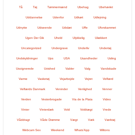
Tå
Tøj
Tømmermænd
Ubehag
Ubehøvlet
Uddannelse
Udenfor
Udkørt
Udlejning
Udnytte
Udseende
Udslæt
Uffe
Uforskammet
Ugen Der Gik
Uheld
Ulykkelig
Ulækkert
Uncategorized
Undergrave
Underliv
Undertøj
Undskyldninger
Ups
USA
Usandheder
Usling
Usoignerede
Uvished
Vabler
Valg
Vandskade
Varme
Vasketøj
Vejarbejde
Vejret
Velfærd
Velfærds Danmark
Veninder
Venlighed
Venner
Verden
Vesterbrogade
Via de la Plata
Video
Vinter
Vinterdæk
Vold
Voldtægt
Vrede
Våddragt
Våde Drømme
Vægt
Væk
Værktøj
Webcam Sex
Weekend
Whats'App
Wiltons