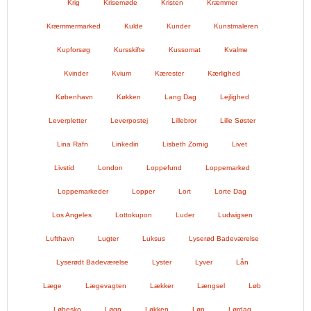
Krig
Krisemøde
Kristen
Kræmmer
Kræmmermarked
Kulde
Kunder
Kunstmaleren
Kupforsøg
Kursskifte
Kussomat
Kvalme
Kvinder
Kvium
Kærester
Kærlighed
København
Køkken
Lang Dag
Lejlighed
Leverpletter
Leverpostej
Lillebror
Lille Søster
Lina Rafn
Linkedin
Lisbeth Zornig
Livet
Livstid
London
Loppefund
Loppemarked
Loppemarkeder
Lopper
Lort
Lorte Dag
Los Angeles
Lottokupon
Luder
Ludwigsen
Lufthavn
Lugter
Luksus
Lyserød Badeværelse
Lyserødt Badeværelse
Lyster
Lyver
Lån
Læge
Lægevagten
Lækker
Længsel
Løb
Løbesko
Løgn
Løkken
Løn
Lørdag