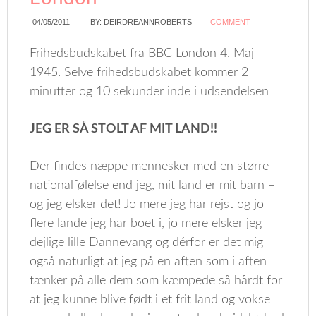
04/05/2011
BY:
DEIRDREANNROBERTS
COMMENT
Frihedsbudskabet fra BBC London 4. Maj
1945. Selve frihedsbudskabet kommer 2
minutter og 10 sekunder inde i udsendelsen
JEG ER SÅ STOLT AF MIT LAND!!
Der findes næppe mennesker med en større
nationalfølelse end jeg, mit land er mit barn –
og jeg elsker det! Jo mere jeg har rejst og jo
flere lande jeg har boet i, jo mere elsker jeg
dejlige lille Dannevang og dérfor er det mig
også naturligt at jeg på en aften som i aften
tænker på alle dem som kæmpede så hårdt for
at jeg kunne blive født i et frit land og vokse