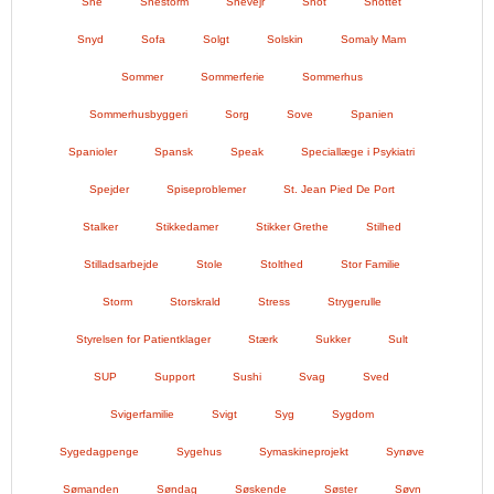
Sne
Snestorm
Snevejr
Snot
Snottet
Snyd
Sofa
Solgt
Solskin
Somaly Mam
Sommer
Sommerferie
Sommerhus
Sommerhusbyggeri
Sorg
Sove
Spanien
Spanioler
Spansk
Speak
Speciallæge i Psykiatri
Spejder
Spiseproblemer
St. Jean Pied De Port
Stalker
Stikkedamer
Stikker Grethe
Stilhed
Stilladsarbejde
Stole
Stolthed
Stor Familie
Storm
Storskrald
Stress
Strygerulle
Styrelsen for Patientklager
Stærk
Sukker
Sult
SUP
Support
Sushi
Svag
Sved
Svigerfamilie
Svigt
Syg
Sygdom
Sygedagpenge
Sygehus
Symaskineprojekt
Synøve
Sømanden
Søndag
Søskende
Søster
Søvn