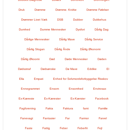
Druk
Drømme
Drømme. Knirke
Drømme Følelser
Drømmer Livet Væk
DSB
Dubber
Dukkehus
Dumhed
Dumme Mennesker
Dysfori
Dårlig Dag
Dårlige Mennesker
Dårlig Mave
Dårlig Service
Dårlig Slogan
Dårlig Ånde
Dårlig Økonomi
Dårlig Økoomi
Død
Døde Mennesker
Døden
Dødsstraf
Dødsønske
Dø Mave
Eddike
El
Ella
Empati
Enhed for Selvmordsforbyggelse Risskov
Ennegrammet
Ensom
Ensomhed
Envirosax
Ex-Kæreste
Ex-Kærester
Ex-Kærster
Facebook
Fagforening
Fakta
Faktura
fami
Familie
Fanevagt
Fantasier
Far
Farmor
Farvel
Faste
Fattig
Feber
Feberfri
Fejl