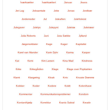
Iværksætter
Iværksætteri
Januar
Jeans
Jet Lag
Jobsamtale
Joke
Jonas
Jordbær
Jordemoder
Jul
Juleaften
Julefrokost
Julegaver
Julelys
Julepynt
Juletræ
Juletræer
Julia Roberts
Juni
Juta Sække
Jylland
Jægersoldater
Kage
Kager
Kapitalist
Karel van Mander
Karin Dyhr
Karma
Kasper
Kat
Kemi
Kim Larsen
Kina Mad
Kindness
Kirke
Kirkegården
Klage
Klage over Psykiatrien
Klamt
Klargøring
Kloak
Kniv
Knuste Drømme
Kobber
Koder
Kodere
Koldt
Kolonihave
Kommentar
Kommunikationsproblemer
Kondom
Kontanthjælp
Korrektur
Kranio Sakral
Kreativ