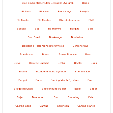
Blog om Senfølger Efter Seksuelle Overgreb
Blogs
Blokhus
Blomster
Blomstertyv
Blowjob
Blå Mærke
Blå Mærker
Blærebetændelse
BMS
Bodega
Bog
Bo Hjemme
Boligløs
Bolle
Bom Stærk
Bookninger
Borderline
Borderline Personlighedsforstyrrelse
Borgerforslag
Brandmand
Brasso
Braste Drømme
Brev
Breve
Bristede Drømme
Bryllup
Bryster
Bræk
Brænd
Brændene Mund Syndrom
Brændte Børn
Budget
Bums
Burning Mouth Syndrom
Bus
Byggesagkyndig
Bækkenbundskugler
Bænk
Bøger
Bøjler
Bønnebord
Børn
Børnebog
Cafe
Call the Cops
Camino
Caminoen
Camino France