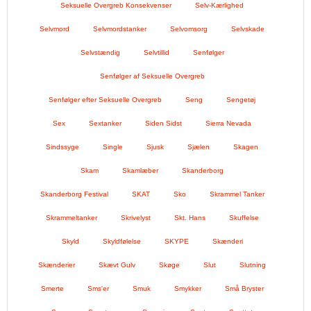
Seksuelle Overgreb Konsekvenser
Selv-Kærlighed
Selvmord
Selvmordstanker
Selvomsorg
Selvskade
Selvstændig
Selvtillid
Senfølger
Senfølger af Seksuelle Overgreb
Senfølger efter Seksuelle Overgreb
Seng
Sengetøj
Sex
Sextanker
Siden Sidst
Sierra Nevada
Sindssyge
Single
Sjusk
Sjælen
Skagen
Skam
Skamlæber
Skanderborg
Skanderborg Festival
SKAT
Sko
Skrammel Tanker
Skrammeltanker
Skrivelyst
Skt. Hans
Skuffelse
Skyld
Skyldfølelse
SKYPE
Skænderi
Skænderier
Skævt Gulv
Skøge
Slut
Slutning
Smerte
Sms'er
Smuk
Smykker
Små Bryster