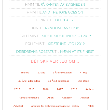
HMM
TIL
PÅ KANTEN AF EVIGHEDEN
HMM
TIL
AND THE JOKE GOES ON
HENRIK
TIL
DEL: 1 AF 2.
LINN
TIL
RANDOM TANKER #1
BØLLEMIS
TIL
SIDSTE SIDSTE INDLÆG I 2019
BØLLEMIS
TIL
SIDSTE INDLÆG I 2019
DEIRDREANNROBERTS
TIL
HÆVN AT ITS FINEST
DÉT SKRIVER JEG OM…
#metoo
1. Maj
2 År i Psykiatrien
4. Maj
40 Års Fødselsdag
41 Års Fødselsdag
365 Dage
2013
2015
2016
2017
2018
Aarhus
Aarhus Kommune
Abort
Adoption
Advisor
Advokat
Afdeling for Selvmordsforbyggelse Risskov
Affald