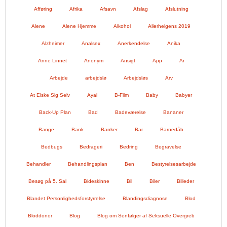
Afføring
Afrika
Afsavn
Afslag
Afslutning
Alene
Alene Hjemme
Alkohol
Allerhelgens 2019
Alzheimer
Analsex
Anerkendelse
Anika
Anne Linnet
Anonym
Ansigt
App
Ar
Arbejde
arbejdslø
Arbejdsløs
Arv
At Elske Sig Selv
Ayal
B-Film
Baby
Babyer
Back-Up Plan
Bad
Badeværelse
Bananer
Bange
Bank
Banker
Bar
Barnedåb
Bedbugs
Bedrageri
Bedring
Begravelse
Behandler
Behandlingsplan
Ben
Bestyrelsesarbejde
Besøg på 5. Sal
Bideskinne
Bil
Biler
Billeder
Blandet Personlighedsforstyrrelse
Blandingsdiagnose
Blod
Bloddonor
Blog
Blog om Senfølger af Seksuelle Overgreb