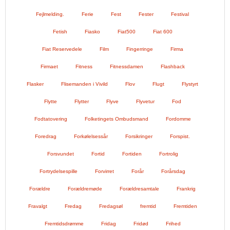
Fejlmelding.
Ferie
Fest
Fester
Festival
Fetish
Fiasko
Fiat500
Fiat 600
Fiat Reservedele
Film
Fingerringe
Firma
Firmaet
Fitness
Fitnessdamen
Flashback
Flasker
Flisemanden i Vivild
Flov
Flugt
Flystyrt
Flytte
Flytter
Flyve
Flyvetur
Fod
Fodtatovering
Folketingets Ombudsmand
Fordomme
Foredrag
Forkølelsessår
Forsikringer
Forspist.
Forsvundet
Fortid
Fortiden
Fortrolig
Fortrydelsespille
Forvirret
Forår
Forårsdag
Forældre
Forældremøde
Forældresamtale
Frankrig
Fravalgt
Fredag
Fredagsøl
fremtid
Fremtiden
Fremtidsdrømme
Fridag
Fridød
Frihed