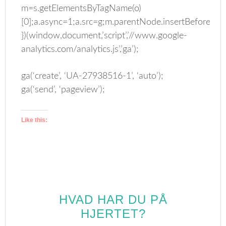
m=s.getElementsByTagName(o)
[0];a.async=1;a.src=g;m.parentNode.insertBefore(a,m
})(window,document,’script’,’//www.google-
analytics.com/analytics.js’,’ga’);
ga(‘create’, ‘UA-27938516-1’, ‘auto’);
ga(‘send’, ‘pageview’);
Like this:
HVAD HAR DU PÅ
HJERTET?