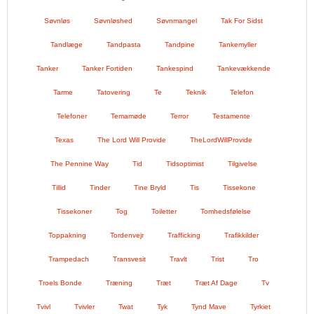
Søvnløs
Søvnløshed
Søvnmangel
Tak For Sidst
Tandlæge
Tandpasta
Tandpine
Tankemyller
Tanker
Tanker Fortiden
Tankespind
Tankevækkende
Tarme
Tatovering
Te
Teknik
Telefon
Telefoner
Temamøde
Terror
Testamente
Texas
The Lord Will Provide
TheLordWillProvide
The Pennine Way
Tid
Tidsoptimist
Tilgivelse
Tillid
Tinder
Tine Bryld
Tis
Tissekone
Tissekoner
Tog
Toiletter
Tomhedsfølelse
Toppakning
Tordenvejr
Trafficking
Trafikkilder
Trampedach
Transvesit
Travlt
Trist
Tro
Troels Bonde
Træning
Træt
Træt Af Dage
Tv
Tvivl
Tvivler
Twat
Tyk
Tynd Mave
Tyrkiet