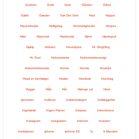
Gudmor
Guld
Gulv
Gården
Gåtur
Gæld
Gæster
Gør Det Selv
Had
Happn
Havearbejde
Helligdag
Hemmeligheder
Herpes
Hike
Histonisk
Histrionisk
Hjem
Hjertegod
Hjælp
Holmen
Hovedpine
Hr. DingDing
Hr. Gud
Hukommelse
Hukommelsessvigt
Hukommelsestab
Humor
Hunde
Husbåd
Hvad er Senfølger
Hvaler
Hvedeøl
Hverdag
Hygge
Håb
Hår
Hænge ud
Idioti
Ignoreret
Indbrud
Indianerlægen
Indlæggelse
Ingefærøl
Ingen Planer
Inkasso
Inkontinens
Instagram
Integration
Internet
Investor
Invitationer
iphone
iphone 6S
Is
It Manden