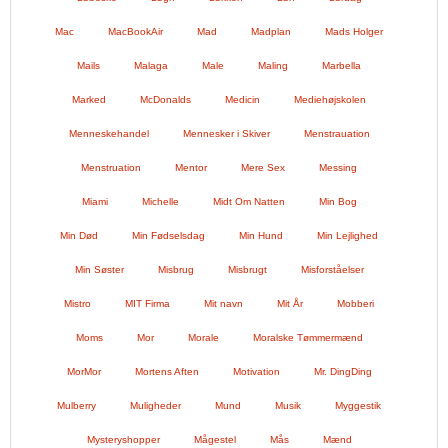
Mac
MacBookAir
Mad
Madplan
Mads Holger
Mails
Malaga
Male
Maling
Marbella
Marked
McDonalds
Medicin
Mediehøjskolen
Menneskehandel
Mennesker i Skiver
Menstrauation
Menstruation
Mentor
Mere Sex
Messing
Miami
Michelle
Midt Om Natten
Min Bog
Min Død
Min Fødselsdag
Min Hund
Min Lejlighed
Min Søster
Misbrug
Misbrugt
Misforståelser
Mistro
MIT Firma
Mit navn
Mit År
Mobberi
Moms
Mor
Morale
Moralske Tømmermænd
MorMor
Mortens Aften
Motivation
Mr. DingDing
Mulberry
Muligheder
Mund
Musik
Myggestik
Mysteryshopper
Mågestel
Mås
Mænd