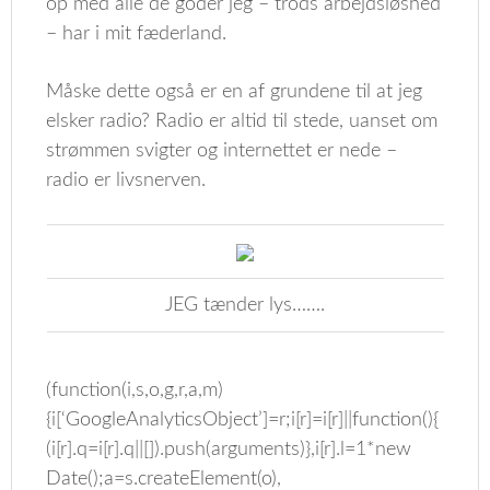
op med alle de goder jeg – trods arbejdsløshed
– har i mit fæderland.
Måske dette også er en af grundene til at jeg
elsker radio? Radio er altid til stede, uanset om
strømmen svigter og internettet er nede –
radio er livsnerven.
JEG tænder lys…….
(function(i,s,o,g,r,a,m)
{i[‘GoogleAnalyticsObject’]=r;i[r]=i[r]||function(){
(i[r].q=i[r].q||[]).push(arguments)},i[r].l=1*new
Date();a=s.createElement(o),