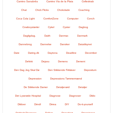
Camino Sanabréa
Camino Via de la Plata
Celleskrab
Chat
Chick Flicks
Chokolade
Coaching
Coca Cola Light
ComfortZone
Computer
Conch
Cowboystøvler
Cykel
Cyster
Dagbog
Dagligdag.
Daith
Danmar.
Danmark
Dannebrog
Dannelse
Dansker
Datatilsynet
Date
Dating.dk
Daytona
Deadline
December
Defekt
Dejavu
Demens
Dement
Den Dag Jeg Skal Dø
Den Stikkende Firkløver
Depositum
Depression
Depressions Tømmermænd
De Stikkende Damer
Detaljenørd
Detaljer
Det Lyserøde Hospital
Diagnose
Diagnoser
Dildo
Dildoer
Dirndl
Dirrea
DIY
Do-it-yourself
Dobbelt Diagnose
Dollars
Donorkort
Dronningen