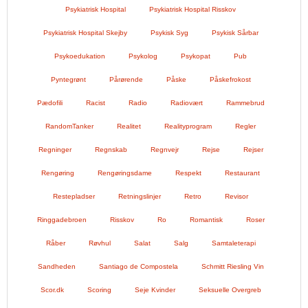
Psykiatrisk Hospital
Psykiatrisk Hospital Risskov
Psykiatrisk Hospital Skejby
Psykisk Syg
Psykisk Sårbar
Psykoedukation
Psykolog
Psykopat
Pub
Pyntegrønt
Pårørende
Påske
Påskefrokost
Pædofili
Racist
Radio
Radiovært
Rammebrud
RandomTanker
Realitet
Realityprogram
Regler
Regninger
Regnskab
Regnvejr
Rejse
Rejser
Rengøring
Rengøringsdame
Respekt
Restaurant
Restepladser
Retningslinjer
Retro
Revisor
Ringgadebroen
Risskov
Ro
Romantisk
Roser
Råber
Røvhul
Salat
Salg
Samtaleterapi
Sandheden
Santiago de Compostela
Schmitt Riesling Vin
Scor.dk
Scoring
Seje Kvinder
Seksuelle Overgreb