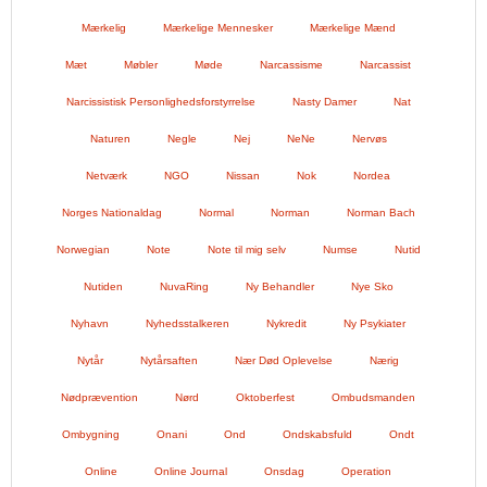
Mærkelig
Mærkelige Mennesker
Mærkelige Mænd
Mæt
Møbler
Møde
Narcassisme
Narcassist
Narcissistisk Personlighedsforstyrrelse
Nasty Damer
Nat
Naturen
Negle
Nej
NeNe
Nervøs
Netværk
NGO
Nissan
Nok
Nordea
Norges Nationaldag
Normal
Norman
Norman Bach
Norwegian
Note
Note til mig selv
Numse
Nutid
Nutiden
NuvaRing
Ny Behandler
Nye Sko
Nyhavn
Nyhedsstalkeren
Nykredit
Ny Psykiater
Nytår
Nytårsaften
Nær Død Oplevelse
Nærig
Nødprævention
Nørd
Oktoberfest
Ombudsmanden
Ombygning
Onani
Ond
Ondskabsfuld
Ondt
Online
Online Journal
Onsdag
Operation