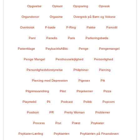
Opgivelse
Opkast
Opsparing
Opvask
Organdonor
Orgasme
Overgreb på Børn og Voksne
Overtroisk
P-bøde
P-Ring
Pakke
Panodil
Pant
Paradis
Paris
Parkeringsbøde
Patienklage
PaybackIsABitc
Penge
Pengemangel
Penge Mangel
Penthouselejlighed
Personlighed
Personlighedsforstyrrelse
Philiphiner
Piercing
Piercing mod Depression
Pigesex
Pik
Pilgrimsvandring
Pilot
Pinjekerner
Pizza
Playmobil
Pli
Podcast
Politik
Popcorn
Postkort
PR
Pretty Woman
Problemer
Process
Prut
Præst
Psykiater
Psykiater-Lærling
Psykiatrien
Psykiatrien på Finansloven