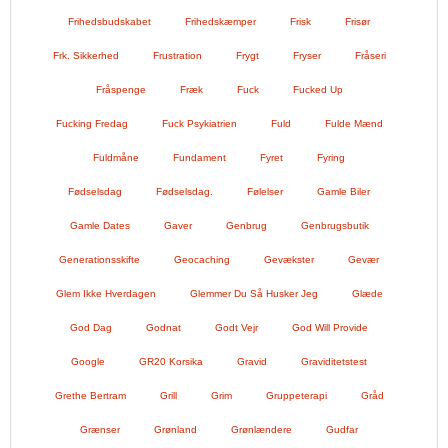
Frihedsbudskabet
Frihedskæmper
Frisk
Frisør
Frk. Sikkerhed
Frustration
Frygt
Fryser
Fråseri
Fråspenge
Fræk
Fuck
Fucked Up
Fucking Fredag
Fuck Psykiatrien
Fuld
Fulde Mænd
Fuldmåne
Fundament
Fyret
Fyring
Fødselsdag
Fødselsdag.
Følelser
Gamle Biler
Gamle Dates
Gaver
Genbrug
Genbrugsbutik
Generationsskifte
Geocaching
Gevækster
Gevær
Glem Ikke Hverdagen
Glemmer Du Så Husker Jeg
Glæde
God Dag
Godnat
Godt Vejr
God Will Provide
Google
GR20 Korsika
Gravid
Graviditetstest
Grethe Bertram
Grill
Grim
Gruppeterapi
Gråd
Grænser
Grønland
Grønlændere
Gudfar