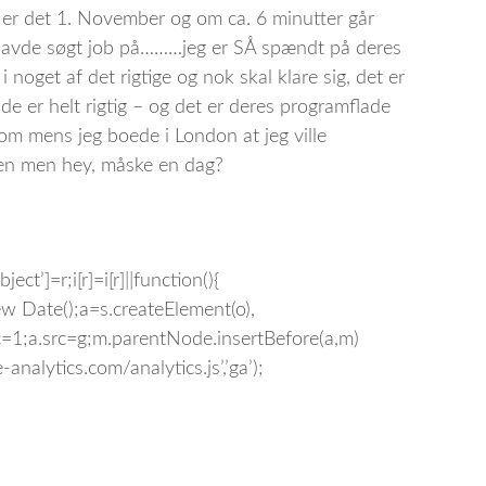
 er det 1. November og om ca. 6 minutter går
å havde søgt job på………jeg er SÅ spændt på deres
i noget af det rigtige og nok skal klare sig, det er
de er helt rigtig – og det er deres programflade
 om mens jeg boede i London at jeg ville
den men hey, måske en dag?
ect’]=r;i[r]=i[r]||function(){
1*new Date();a=s.createElement(o),
=1;a.src=g;m.parentNode.insertBefore(a,m)
nalytics.com/analytics.js’,’ga’);