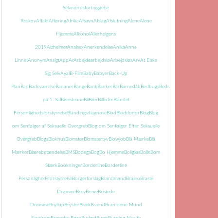
Selvmordsforbyggelse
Risskov
Affald
Afføring
Afrika
Afsavn
Afslag
Afslutning
Alene
Alene
Hjemme
Alkohol
Allerhelgens
2019
Alzheimer
Analsex
Anerkendelse
Anika
Anne
Linnet
Anonym
Ansigt
App
Ar
Arbejde
arbejdslø
Arbejdsløs
Arv
At Elske
Sig Selv
Ayal
B-Film
Baby
Babyer
Back-Up
Plan
Bad
Badeværelse
Bananer
Bange
Bank
Banker
Bar
Barnedåb
Bedbugs
Bedrageri
Bedring
Begravels
på 5. Sal
Bideskinne
Bil
Biler
Billeder
Blandet
Personlighedsforstyrrelse
Blandingsdiagnose
Blod
Bloddonor
Blog
Blog
om Senfølger af Seksuelle Overgreb
Blog om Senfølger Efter Seksuelle
Overgreb
Blogs
Blokhus
Blomster
Blomstertyv
Blowjob
Blå Mærke
Blå
Mærker
Blærebetændelse
BMS
Bodega
Bog
Bo Hjemme
Boligløs
Bolle
Bom
Stærk
Bookninger
Borderline
Borderline
Personlighedsforstyrrelse
Borgerforslag
Brandmand
Brasso
Braste
Drømme
Brev
Breve
Bristede
Drømme
Bryllup
Bryster
Bræk
Brænd
Brændene Mund