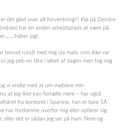
er det gået over alt forventning!!! Klø på Deirdre-
 (måske) har en anden arbejdsplads at være på,
er……..håber jeg!
ar bosset rundt med mig via mails som ikke var
is) jeg peb en tåre i løbet af dagen men tog mig
e og vi endte med at om-møblere min
u at jeg ikke kan fortælle mere – har også
dhåret fra kontoret i Spanine, han er bare SÅ
kke har fordomme overfor mig eller opfører sig
, eller det er sådan jeg ser på ham. Nem og