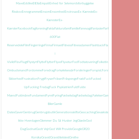
Mave
Eddike
El
Ella
Empati
Enhed for Selvmordsforbyggelse
Risskov
Ennegrammet
Ensom
Ensomhed
Envirosax
Ex-Kæreste
Ex-
Kærester
Ex-
Kærster
Facebook
Fagforening
Fakta
Faktura
fami
Familie
Fanevagt
Fantasier
Far
Farmor
Farvel
Faste
Fatti
600
Fiat
Reservedele
Film
Fingerringe
Firma
Firmaet
Fitness
Fitnessdamen
Flashback
Flasker
Flisemanden
i
Vivild
Flov
Flugt
Flystyrt
Flytte
Flytter
Flyve
Flyvetur
Fod
Fodtatovering
Folketingets
Ombudsmand
Fordomme
Foredrag
Forkølelsessår
Forsikringer
Forspist.
Forsvundet
Fortid
Fortiden
Sikkerhed
Frustration
Frygt
Fryser
Fråseri
Fråspenge
Fræk
Fuck
Fucked
Up
Fucking Fredag
Fuck Psykiatrien
Fuld
Fulde
Mænd
Fuldmåne
Fundament
Fyret
Fyring
Fødselsdag
Fødselsdag.
Følelser
Gamle
Biler
Gamle
Dates
Gaver
Genbrug
Genbrugsbutik
Generationsskifte
Geocaching
Gevækster
Gevær
Glem
Ikke Hverdagen
Glemmer Du Så Husker Jeg
Glæde
God
Dag
Godnat
Godt Vejr
God Will Provide
Google
GR20
Korsika
Gravid
Graviditetstest
Grethe