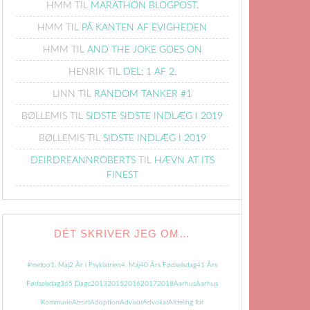
HMM
TIL
MARATHON BLOGPOST.
HMM
TIL
PÅ KANTEN AF EVIGHEDEN
HMM
TIL
AND THE JOKE GOES ON
HENRIK
TIL
DEL: 1 AF 2.
LINN
TIL
RANDOM TANKER #1
BØLLEMIS
TIL
SIDSTE SIDSTE INDLÆG I 2019
BØLLEMIS
TIL
SIDSTE INDLÆG I 2019
DEIRDREANNROBERTS
TIL
HÆVN AT ITS
FINEST
DÉT SKRIVER JEG OM…
#metoo
1. Maj
2 År i Psykiatrien
4. Maj
40 Års Fødselsdag
41 Års
Fødselsdag
365 Dage
2013
2015
2016
2017
2018
Aarhus
Aarhus
Kommune
Abort
Adoption
Advisor
Advokat
Afdeling for