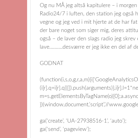
Og nu MÅ jeg altså kapitulere – i morgen
Radio24/7 i luften, den station jeg ogs
vegne og jeg ved i mit hjerte at de har fat 
der bare noget som siger mig, deres attitu
også – de laver den slags radio jeg skrev
lave……….desværre er jeg ikke en del af 
GODNAT
(function(i,s,o,g,r,a,m){i[‘GoogleAnalyticsObj
(i[r].q=i[r].q||[]).push(arguments)},i[r].l=
m=s.getElementsByTagName(o)[0];a.async
})(window,document,’script’,’//www.google-a
ga(‘create’, ‘UA-27938516-1’, ‘auto’);
ga(‘send’, ‘pageview’);