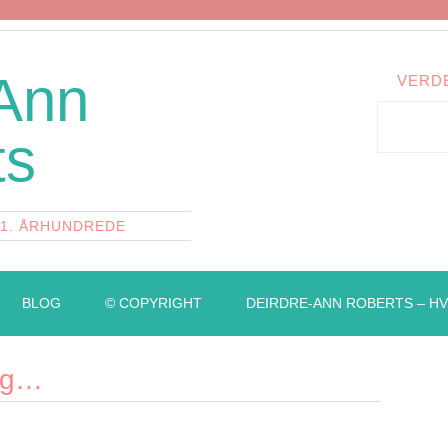
 Ann
VERD
ts
21. ÅRHUNDREDE
BLOG
© COPYRIGHT
DEIRDRE-ANN ROBERTS – HV
ag…