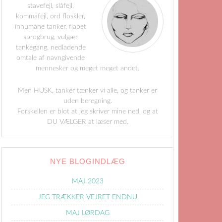
stavefejl, slåfejl,
kommafejl, ord floskler,
inhumane tanker, flabet
sprogbrug, vulgær
tankegang, nedladende
omtale af navngivende
mennesker og meget meget andet.
Men HUSK, tanker tænker vi alle, og tanker er
uden beregning.
Forskellen er blot at jeg skriver mine ned, og at
DU VÆLGER at læser med.
NYE BLOGINDLÆG
MAJ 2023
JEG TRÆKKER VEJRET ENDNU
MAJ LØRDAG