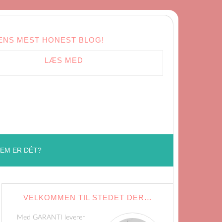
ENS MEST HONEST BLOG!
LÆS MED
EM ER DÉT?
VELKOMMEN TIL STEDET DER…
Med GARANTI leverer