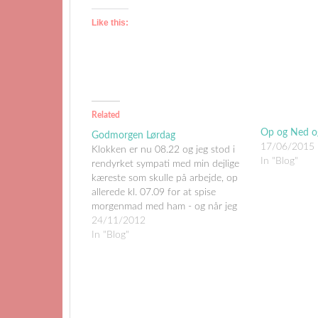
Like this:
Related
Op og Ned og
Godmorgen Lørdag
17/06/2015
Klokken er nu 08.22 og jeg stod i
In "Blog"
rendyrket sympati med min dejlige
kæreste som skulle på arbejde, op
allerede kl. 07.09 for at spise
morgenmad med ham - og når jeg
en gang er oppe så kan jeg lige så
24/11/2012
godt blive oppe så ja her er jeg!Jeg
In "Blog"
sidder…