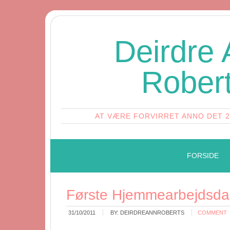
Deirdre
Rober
AT VÆRE FORVIRRET ANNO DET 
FORSIDE
Første Hjemmearbejdsd
31/10/2011
BY:
DEIRDREANNROBERTS
COMMENT