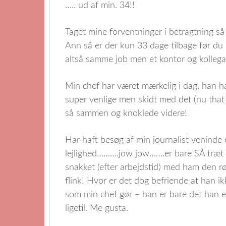
….. ud af min. 34!!
Taget mine forventninger i betragtning så 
Ann så er der kun 33 dage tilbage før du
altså samme job men et kontor og kollega
Min chef har været mærkelig i dag, han h
super venlige men skidt med det (nu that 
så sammen og knoklede videre!
Har haft besøg af min journalist venind
lejlighed……….jow jow…….er bare SÅ træt n
snakket (efter arbejdstid) med ham den rø
flink! Hvor er det dog befriende at han i
som min chef gør – han er bare det han er
ligetil. Me gusta.