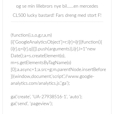
og se min lillebrors nye bil……en mercedes
CL500 lucky bastard! Fars dreng med stort F!
(function(i,s,o,g,r,a,m)
{i[‘GoogleAnalyticsObject’]=r;i[r]=i[r]||function(){
(i[r].q=i[r].q||[]).push(arguments)},i[r].l=1*new
Date();a=s.createElement(o),
m=s.getElementsByTagName(o)
[0];a.async=1;a.src=g;m.parentNode.insertBefore(a,m
})(window,document,’script’,’//www.google-
analytics.com/analytics.js’,’ga’);
ga(‘create’, ‘UA-27938516-1’, ‘auto’);
ga(‘send’, ‘pageview’);