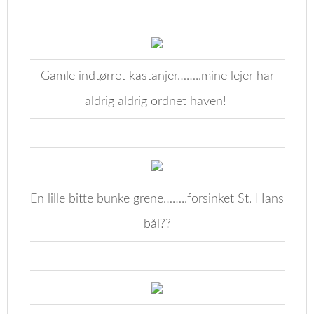
Gamle indtørret kastanjer……..mine lejer har
aldrig aldrig ordnet haven!
En lille bitte bunke grene……..forsinket St. Hans
bål??