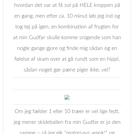
hvordan det var at få sol på HELE kroppen på
en gang, men efter ca. 10 minut løb jeg ind og
tog tøj på igen, en kombination af frygten for
at min Gudfar skulle komme snigende som han
nogle gange gjore og finde mig sådan og en
følelse af skam over at gå rundt som en hippi,
sådan noget gør pæne piger ikke, vel?
Om jeg fælder 1 eller 10 træer er vel lige fedt,
jeg mener skideballen fra min Gudfar er jo den
samme – så jeg gik “motorsavs amok!” og