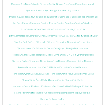
Drømme
Brev
Breve
Bristede Drømme
Bryllup
Bryster
Bræk
Brænd
Brændene Mund
Syndrom
Brændte Børn
Budget
Bums
Burning Mouth
Syndrom
Bus
Byggesagkyndig
Bækkenbundskugler
Bænk
Bøger
Bøjler
Bønnebord
Børn
Børnebog
the Cops
Camino
Caminoen
Camino France
Camino Sanabréa
Camino Via de la
Plata
Celleskrab
Chat
Chick Flicks
Chokolade
Coaching
Coca Cola
Light
ComfortZone
Computer
Conch
Cowboystøvler
Cykel
Cyster
Dagbog
Dagligdag.
Daith
Danma
Dag Jeg Skal Dø
Den Stikkende Firkløver
Depositum
Depression
Depressions
Tømmermænd
De Stikkende Damer
Detaljenørd
Detaljer
Det Lyserøde
Hospital
Diagnose
Diagnoser
Dildo
Dildoer
Dirndl
Dirrea
DIY
Do-it-yourself
Dobbelt
Diagnose
Dollars
Donorkort
Dronningen
Druk
Drømme
Drømme. Knirke
Drømme
Følelser
Drømmer Livet Væk
DSB
Dubber
Dukkehus
Dumhed
Dumme
Mennesker
Dysfori
Dårlig Dag
Dårlige Mennesker
Dårlig Mave
Dårlig Service
Dårlig
Slogan
Dårlig Ånde
Dårlig Økonomi
Dårlig Økoomi
Død
Døde
Mennesker
Døden
Dødsstraf
Dødsønske
Dø Mave
Eddike
El
Ella
Empati
Enhed for
Selvmordsforbyggelse Risskov
Ennegrammet
Ensom
Ensomhed
Envirosax
Ex-
Kæreste
Ex-Kærester
Ex-