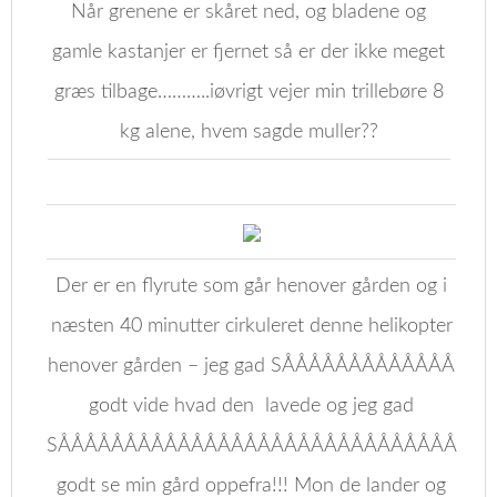
Når grenene er skåret ned, og bladene og
gamle kastanjer er fjernet så er der ikke meget
græs tilbage………..iøvrigt vejer min trillebøre 8
kg alene, hvem sagde muller??
Der er en flyrute som går henover gården og i
næsten 40 minutter cirkuleret denne helikopter
henover gården – jeg gad SÅÅÅÅÅÅÅÅÅÅÅÅÅ
godt vide hvad den lavede og jeg gad
SÅÅÅÅÅÅÅÅÅÅÅÅÅÅÅÅÅÅÅÅÅÅÅÅÅÅÅÅÅÅ
godt se min gård oppefra!!! Mon de lander og