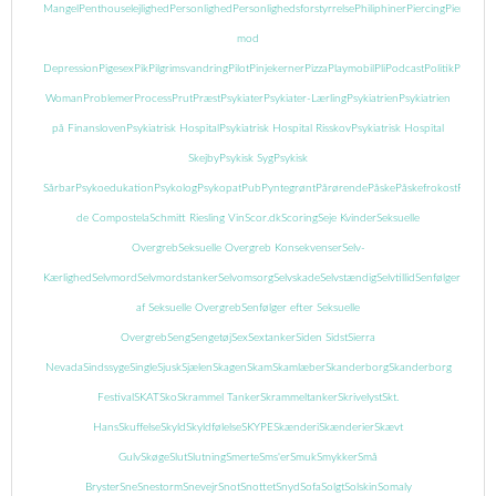
Mangel
Penthouselejlighed
Personlighed
Personlighedsforstyrrelse
Philiphiner
Piercing
Piercing
mod
Depression
Pigesex
Pik
Pilgrimsvandring
Pilot
Pinjekerner
Pizza
Playmobil
Pli
Podcast
Politik
Popcor
Woman
Problemer
Process
Prut
Præst
Psykiater
Psykiater-Lærling
Psykiatrien
Psykiatrien
på Finansloven
Psykiatrisk Hospital
Psykiatrisk Hospital Risskov
Psykiatrisk Hospital
Skejby
Psykisk Syg
Psykisk
Sårbar
Psykoedukation
Psykolog
Psykopat
Pub
Pyntegrønt
Pårørende
Påske
Påskefrokost
Pædofil
de Compostela
Schmitt Riesling Vin
Scor.dk
Scoring
Seje Kvinder
Seksuelle
Overgreb
Seksuelle Overgreb Konsekvenser
Selv-
Kærlighed
Selvmord
Selvmordstanker
Selvomsorg
Selvskade
Selvstændig
Selvtillid
Senfølger
Senføl
af Seksuelle Overgreb
Senfølger efter Seksuelle
Overgreb
Seng
Sengetøj
Sex
Sextanker
Siden Sidst
Sierra
Nevada
Sindssyge
Single
Sjusk
Sjælen
Skagen
Skam
Skamlæber
Skanderborg
Skanderborg
Festival
SKAT
Sko
Skrammel Tanker
Skrammeltanker
Skrivelyst
Skt.
Hans
Skuffelse
Skyld
Skyldfølelse
SKYPE
Skænderi
Skænderier
Skævt
Gulv
Skøge
Slut
Slutning
Smerte
Sms'er
Smuk
Smykker
Små
Bryster
Sne
Snestorm
Snevejr
Snot
Snottet
Snyd
Sofa
Solgt
Solskin
Somaly