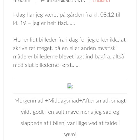
11/07/2011
BY:
DEIRDREANNROBERTS
COMMENT
I dag har jeg været på gården fra kl. 08.12 til
kl. 19 – jeg er helt flad……
Her er lidt billeder fra i dag for jeg orker ikke at
skrive ret meget, på en eller anden mystisk
måde er billederne blevet lagt ind bagfra, altså
med slut billederne først……
Morgenmad +Middagsmad+Aftensmad, smagt
vildt godt i en sult mave mens jeg sad og
slappede af i bilen, var liiige ved at falde i
søvn!