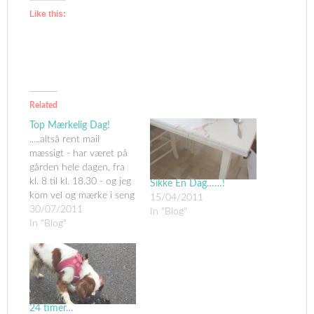
Like this:
Related
Top Mærkelig Dag!
.....altså rent mail
mæssigt - har været på
gården hele dagen, fra
kl. 8 til kl. 18.30 - og jeg
Sikke En Dag……!
kom vel og mærke i seng
15/04/2011
kl. 03!! Så træt dækker
30/07/2011
In "Blog"
ikke "helt" hvordan jeg
In "Blog"
har det nu.....Men mere
om gården senere
(måske)I går fik jeg jo en
meget mærkelig…
24 timer…