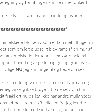
beregning og for at ingen kan se mine tanker!!
ørste lyst til sex i mands minde og hvor er
ggggggggggggggggggggggggggg*
te min elskede Mulberry som er kommet tilbage fra
 det som om jeg pludselig blev ramt af en mur af
e tanker piskede derud af – jeg kørte hele mit
oppe i hoved og ærgede mig gul og grøn over at
t liv lige
NU
jeg kan ringe til og bede om sex!!
nder er jo ude og væk, det samme er Norman og
r jeg virkelig ikke bruge tid på – selv om han
tig frækkert nu da jeg ikke har andre muligheder
kommet helt frem til Charlie, en fyr jeg kendte
mig at han boede med sin kæreste, nu bor han