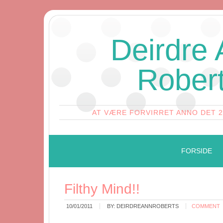
Deirdre
Rober
AT VÆRE FORVIRRET ANNO DET 
FORSIDE
Filthy Mind!!
10/01/2011
BY:
DEIRDREANNROBERTS
COMMENT