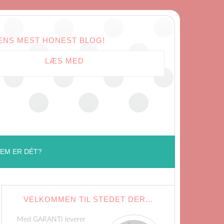
ENS MEST HONEST BLOG!
LÆS MED
EM ER DÉT?
VELKOMMEN TIL STEDET DER…
Med GARANTI leverer