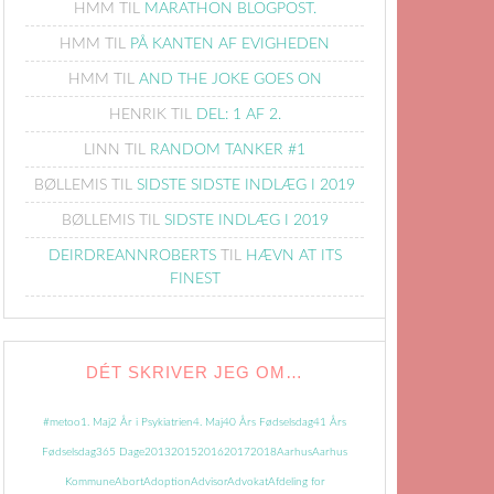
HMM
TIL
MARATHON BLOGPOST.
HMM
TIL
PÅ KANTEN AF EVIGHEDEN
HMM
TIL
AND THE JOKE GOES ON
HENRIK
TIL
DEL: 1 AF 2.
LINN
TIL
RANDOM TANKER #1
BØLLEMIS
TIL
SIDSTE SIDSTE INDLÆG I 2019
BØLLEMIS
TIL
SIDSTE INDLÆG I 2019
DEIRDREANNROBERTS
TIL
HÆVN AT ITS
FINEST
DÉT SKRIVER JEG OM…
#metoo
1. Maj
2 År i Psykiatrien
4. Maj
40 Års Fødselsdag
41 Års
Fødselsdag
365 Dage
2013
2015
2016
2017
2018
Aarhus
Aarhus
Kommune
Abort
Adoption
Advisor
Advokat
Afdeling for