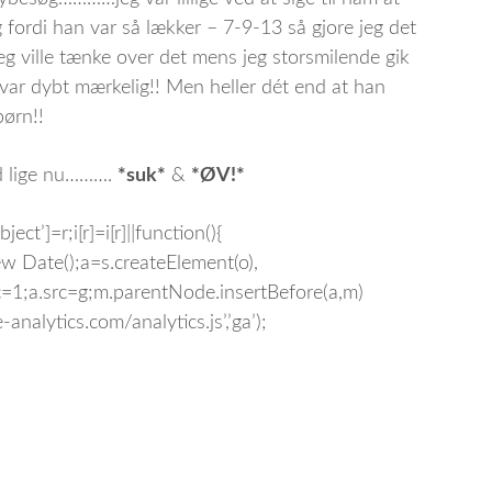
fordi han var så lækker – 7-9-13 så gjore jeg det
 jeg ville tænke over det mens jeg storsmilende gik
r dybt mærkelig!! Men heller dét end at han
børn!!
d lige nu……….
*suk*
&
*ØV!*
ect’]=r;i[r]=i[r]||function(){
1*new Date();a=s.createElement(o),
=1;a.src=g;m.parentNode.insertBefore(a,m)
nalytics.com/analytics.js’,’ga’);