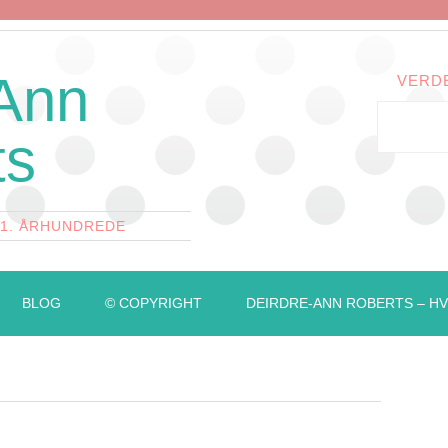
 Ann
VERD
ts
21. ÅRHUNDREDE
BLOG
© COPYRIGHT
DEIRDRE-ANN ROBERTS – HV