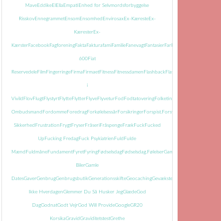
Mave
Eddike
El
Ella
Empati
Enhed for Selvmordsforbyggelse
Risskov
Ennegrammet
Ensom
Ensomhed
Envirosax
Ex-Kæreste
Ex-
Kærester
Ex-
Kærster
Facebook
Fagforening
Fakta
Faktura
fami
Familie
Fanevagt
Fantasier
Far
Farmor
Farvel
Faste
Fatti
600
Fiat
Reservedele
Film
Fingerringe
Firma
Firmaet
Fitness
Fitnessdamen
Flashback
Flasker
Flisemanden
i
Vivild
Flov
Flugt
Flystyrt
Flytte
Flytter
Flyve
Flyvetur
Fod
Fodtatovering
Folketingets
Ombudsmand
Fordomme
Foredrag
Forkølelsessår
Forsikringer
Forspist.
Forsvundet
Fortid
Fortiden
Sikkerhed
Frustration
Frygt
Fryser
Fråseri
Fråspenge
Fræk
Fuck
Fucked
Up
Fucking Fredag
Fuck Psykiatrien
Fuld
Fulde
Mænd
Fuldmåne
Fundament
Fyret
Fyring
Fødselsdag
Fødselsdag.
Følelser
Gamle
Biler
Gamle
Dates
Gaver
Genbrug
Genbrugsbutik
Generationsskifte
Geocaching
Gevækster
Gevær
Glem
Ikke Hverdagen
Glemmer Du Så Husker Jeg
Glæde
God
Dag
Godnat
Godt Vejr
God Will Provide
Google
GR20
Korsika
Gravid
Graviditetstest
Grethe