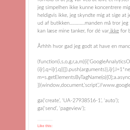
jeg simpelhen ikke kunne koncentrere mig 
heldigvis ikke, jeg skyndte mig at sige at
ud af butikken…………manden må tror jeg va
kan læse mine tanker, for dé var
ikke
for 
Århhh hvor gad jeg godt at have en man
(function(i,s,o,g,r,a,m){i[‘GoogleAnalyticsObj
(i[r].q=i[r].q||[]).push(arguments)},i[r].l=
m=s.getElementsByTagName(o)[0];a.async
})(window,document,’script’,’//www.google-a
ga(‘create’, ‘UA-27938516-1’, ‘auto’);
ga(‘send’, ‘pageview’);
Like this: