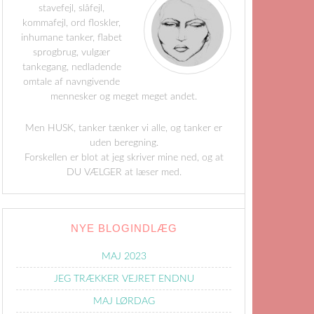
stavefejl, slåfejl,
kommafejl, ord floskler,
inhumane tanker, flabet
sprogbrug, vulgær
tankegang, nedladende
omtale af navngivende
mennesker og meget meget andet.
Men HUSK, tanker tænker vi alle, og tanker er
uden beregning.
Forskellen er blot at jeg skriver mine ned, og at
DU VÆLGER at læser med.
NYE BLOGINDLÆG
MAJ 2023
JEG TRÆKKER VEJRET ENDNU
MAJ LØRDAG