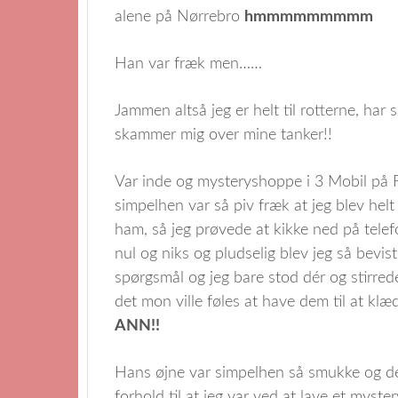
alene på Nørrebro
hmmmmmmmmm
Han var fræk men……
Jammen altså jeg er helt til rotterne, har 
skammer mig over mine tanker!!
Var inde og mysteryshoppe i 3 Mobil på F
simpelhen var så piv fræk at jeg blev helt
ham, så jeg prøvede at kikke ned på telef
nul og niks og pludselig blev jeg så bevi
spørgsmål og jeg bare stod dér og stirr
det mon ville føles at have dem til at k
ANN!!
Hans øjne var simpelhen så smukke og dejl
forhold til at jeg var ved at lave et myst