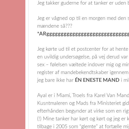
Jeg takker guderne for at tanker er uden 
Jeg er vågned op til en morgen med den st
mændene så???
*ARgggggggggggggggggggggggggggg
Jeg kørte ud til et postcenter for at hen
en uvildig undersøgelse, på vej derud var
sex – følelsen væltede indover mig og min
register af mandebekendtskaber igennem 
jeg bare ikke har
ÉN ENESTE MAND
i mi
Ayal er i Miami, Troels fra Karel Van Ma
Kusntmaleren og Mads fra Ministeriet gide
efterhånden begynder at virke som en rig
(!) Mine tanker har kørt og kørt og jeg er 
tilbage i 2005 som “glemte” at fortælle 