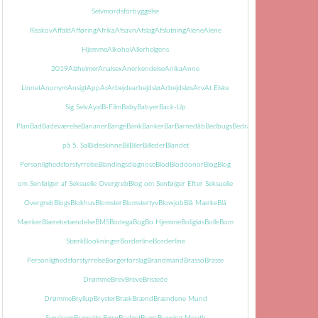
Selvmordsforbyggelse
Risskov
Affald
Afføring
Afrika
Afsavn
Afslag
Afslutning
Alene
Alene
Hjemme
Alkohol
Allerhelgens
2019
Alzheimer
Analsex
Anerkendelse
Anika
Anne
Linnet
Anonym
Ansigt
App
Ar
Arbejde
arbejdslø
Arbejdsløs
Arv
At Elske
Sig Selv
Ayal
B-Film
Baby
Babyer
Back-Up
Plan
Bad
Badeværelse
Bananer
Bange
Bank
Banker
Bar
Barnedåb
Bedbugs
Bedrageri
Bedring
Begravels
på 5. Sal
Bideskinne
Bil
Biler
Billeder
Blandet
Personlighedsforstyrrelse
Blandingsdiagnose
Blod
Bloddonor
Blog
Blog
om Senfølger af Seksuelle Overgreb
Blog om Senfølger Efter Seksuelle
Overgreb
Blogs
Blokhus
Blomster
Blomstertyv
Blowjob
Blå Mærke
Blå
Mærker
Blærebetændelse
BMS
Bodega
Bog
Bo Hjemme
Boligløs
Bolle
Bom
Stærk
Bookninger
Borderline
Borderline
Personlighedsforstyrrelse
Borgerforslag
Brandmand
Brasso
Braste
Drømme
Brev
Breve
Bristede
Drømme
Bryllup
Bryster
Bræk
Brænd
Brændene Mund