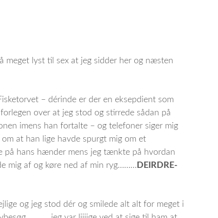
så meget lyst til sex at jeg sidder her og næsten
isketorvet – dérinde er der en eksepdient som
 forlegen over at jeg stod og stirrede sådan på
onen imens han fortalte – og telefoner siger mig
st om at han lige havde spurgt mig om et
ede på hans hænder mens jeg tænkte på hvordan
læde mig af og køre ned af min ryg………
DEIRDRE-
ige og jeg stod dér og smilede alt alt for meget i
erybesøg…………jeg var liiiige ved at sige til ham at