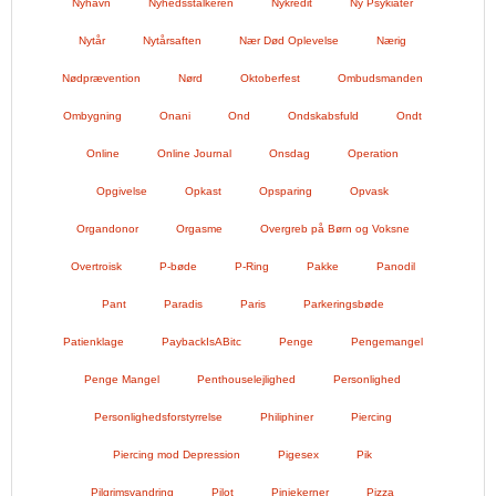
Nyhavn
Nyhedsstalkeren
Nykredit
Ny Psykiater
Nytår
Nytårsaften
Nær Død Oplevelse
Nærig
Nødprævention
Nørd
Oktoberfest
Ombudsmanden
Ombygning
Onani
Ond
Ondskabsfuld
Ondt
Online
Online Journal
Onsdag
Operation
Opgivelse
Opkast
Opsparing
Opvask
Organdonor
Orgasme
Overgreb på Børn og Voksne
Overtroisk
P-bøde
P-Ring
Pakke
Panodil
Pant
Paradis
Paris
Parkeringsbøde
Patienklage
PaybackIsABitc
Penge
Pengemangel
Penge Mangel
Penthouselejlighed
Personlighed
Personlighedsforstyrrelse
Philiphiner
Piercing
Piercing mod Depression
Pigesex
Pik
Pilgrimsvandring
Pilot
Pinjekerner
Pizza