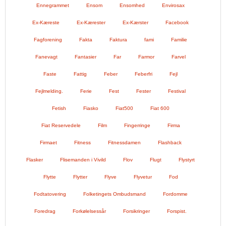
Ennegrammet
Ensom
Ensomhed
Envirosax
Ex-Kæreste
Ex-Kærester
Ex-Kærster
Facebook
Fagforening
Fakta
Faktura
fami
Familie
Fanevagt
Fantasier
Far
Farmor
Farvel
Faste
Fattig
Feber
Feberfri
Fejl
Fejlmelding.
Ferie
Fest
Fester
Festival
Fetish
Fiasko
Fiat500
Fiat 600
Fiat Reservedele
Film
Fingerringe
Firma
Firmaet
Fitness
Fitnessdamen
Flashback
Flasker
Flisemanden i Vivild
Flov
Flugt
Flystyrt
Flytte
Flytter
Flyve
Flyvetur
Fod
Fodtatovering
Folketingets Ombudsmand
Fordomme
Foredrag
Forkølelsessår
Forsikringer
Forspist.