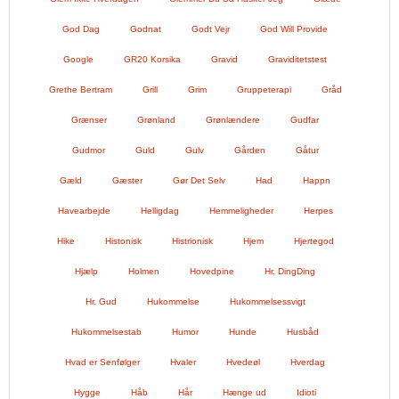
God Dag
Godnat
Godt Vejr
God Will Provide
Google
GR20 Korsika
Gravid
Graviditetstest
Grethe Bertram
Grill
Grim
Gruppeterapi
Gråd
Grænser
Grønland
Grønlændere
Gudfar
Gudmor
Guld
Gulv
Gården
Gåtur
Gæld
Gæster
Gør Det Selv
Had
Happn
Havearbejde
Helligdag
Hemmeligheder
Herpes
Hike
Histonisk
Histrionisk
Hjem
Hjertegod
Hjælp
Holmen
Hovedpine
Hr. DingDing
Hr. Gud
Hukommelse
Hukommelsessvigt
Hukommelsestab
Humor
Hunde
Husbåd
Hvad er Senfølger
Hvaler
Hvedeøl
Hverdag
Hygge
Håb
Hår
Hænge ud
Idioti