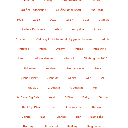
#metoo
1. Maj
2 År i Psykiatrien
4. Maj
40 Års Fødselsdag
41 Års Fødselsdag
365 Dage
2013
2015
2016
2017
2018
Aarhus
Aarhus Kommune
Abort
Adoption
Advisor
Advokat
Afdeling for Selvmordsforbyggelse Risskov
Affald
Afføring
Afrika
Afsavn
Afslag
Afslutning
Alene
Alene Hjemme
Alkohol
Allerhelgens 2019
Alzheimer
Analsex
Anerkendelse
Anika
Anne Linnet
Anonym
Ansigt
App
Ar
Arbejde
arbejdslø
Arbejdsløs
Arv
At Elske Sig Selv
Ayal
B-Film
Baby
Babyer
Back-Up Plan
Bad
Badeværelse
Bananer
Bange
Bank
Banker
Bar
Barnedåb
Bedbugs
Bedrageri
Bedring
Begravelse