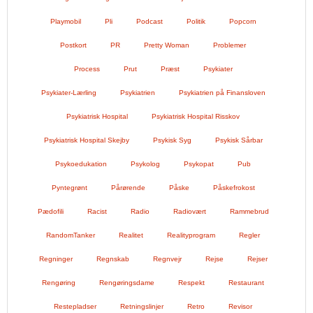
Playmobil
Pli
Podcast
Politik
Popcorn
Postkort
PR
Pretty Woman
Problemer
Process
Prut
Præst
Psykiater
Psykiater-Lærling
Psykiatrien
Psykiatrien på Finansloven
Psykiatrisk Hospital
Psykiatrisk Hospital Risskov
Psykiatrisk Hospital Skejby
Psykisk Syg
Psykisk Sårbar
Psykoedukation
Psykolog
Psykopat
Pub
Pyntegrønt
Pårørende
Påske
Påskefrokost
Pædofili
Racist
Radio
Radiovært
Rammebrud
RandomTanker
Realitet
Realityprogram
Regler
Regninger
Regnskab
Regnvejr
Rejse
Rejser
Rengøring
Rengøringsdame
Respekt
Restaurant
Restepladser
Retningslinjer
Retro
Revisor