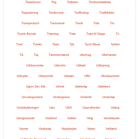
Tissekoner
Tog
Toiletter
Tomhedsfølelse
Toppakning
Tordenvejr
Trafficking
Trafikkilder
Trampedach
Transvesit
Travlt
Trist
Tro
Troels Bonde
Træning
Træt
Træt Af Dage
Tv
Tvivl
Tvivler
Twat
Tyk
Tynd Mave
Tyrkiet
Tå
Tøj
Tømmermænd
Ubehag
Ubehøvlet
Uddannelse
Udenfor
Udkørt
Udlejning
Udnytte
Udseende
Udslæt
Uffe
Uforskammet
Ugen Der Gik
Uheld
Ulykkelig
Ulækkert
Uncategorized
Undergrave
Underliv
Undertøj
Undskyldninger
Ups
USA
Usandheder
Usling
Usoignerede
Uvished
Vabler
Valg
Vandskade
Varme
Vasketøj
Vejarbejde
Vejret
Velfærd