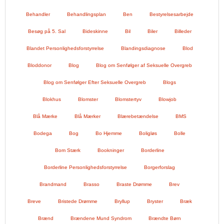
Behandler
Behandlingsplan
Ben
Bestyrelsesarbejde
Besøg på 5. Sal
Bideskinne
Bil
Biler
Billeder
Blandet Personlighedsforstyrrelse
Blandingsdiagnose
Blod
Bloddonor
Blog
Blog om Senfølger af Seksuelle Overgreb
Blog om Senfølger Efter Seksuelle Overgreb
Blogs
Blokhus
Blomster
Blomstertyv
Blowjob
Blå Mærke
Blå Mærker
Blærebetændelse
BMS
Bodega
Bog
Bo Hjemme
Boligløs
Bolle
Bom Stærk
Bookninger
Borderline
Borderline Personlighedsforstyrrelse
Borgerforslag
Brandmand
Brasso
Braste Drømme
Brev
Breve
Bristede Drømme
Bryllup
Bryster
Bræk
Brænd
Brændene Mund Syndrom
Brændte Børn