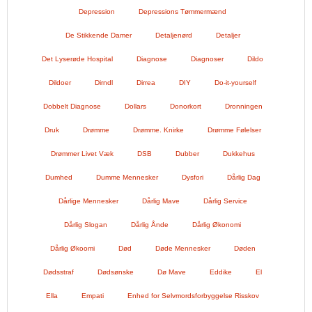
Depression
Depressions Tømmermænd
De Stikkende Damer
Detaljenørd
Detaljer
Det Lyserøde Hospital
Diagnose
Diagnoser
Dildo
Dildoer
Dirndl
Dirrea
DIY
Do-it-yourself
Dobbelt Diagnose
Dollars
Donorkort
Dronningen
Druk
Drømme
Drømme. Knirke
Drømme Følelser
Drømmer Livet Væk
DSB
Dubber
Dukkehus
Dumhed
Dumme Mennesker
Dysfori
Dårlig Dag
Dårlige Mennesker
Dårlig Mave
Dårlig Service
Dårlig Slogan
Dårlig Ånde
Dårlig Økonomi
Dårlig Økoomi
Død
Døde Mennesker
Døden
Dødsstraf
Dødsønske
Dø Mave
Eddike
El
Ella
Empati
Enhed for Selvmordsforbyggelse Risskov