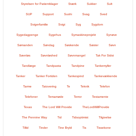
Styrelsen for Patientklager
Stærk
Sukker
Sult
SUP
Support
Sushi
Svag
Sved
Svigerfamilie
Svigt
Syg
Sygdom
Sygedagpenge
Sygehus
Symaskineprojekt
Synøve
Sømanden
Søndag
Søskende
Søster
Søvn
Søvnløs
Søvnløshed
Søvnmangel
Tak For Sidst
Tandlæge
Tandpasta
Tandpine
Tankemyller
Tanker
Tanker Fortiden
Tankespind
Tankevækkende
Tarme
Tatovering
Te
Teknik
Telefon
Telefoner
Temamøde
Terror
Testamente
Texas
The Lord Will Provide
TheLordWillProvide
The Pennine Way
Tid
Tidsoptimist
Tilgivelse
Tillid
Tinder
Tine Bryld
Tis
Tissekone