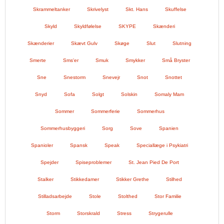
Skrammeltanker
Skrivelyst
Skt. Hans
Skuffelse
Skyld
Skyldfølelse
SKYPE
Skænderi
Skænderier
Skævt Gulv
Skøge
Slut
Slutning
Smerte
Sms'er
Smuk
Smykker
Små Bryster
Sne
Snestorm
Snevejr
Snot
Snottet
Snyd
Sofa
Solgt
Solskin
Somaly Mam
Sommer
Sommerferie
Sommerhus
Sommerhusbyggeri
Sorg
Sove
Spanien
Spanioler
Spansk
Speak
Speciallæge i Psykiatri
Spejder
Spiseproblemer
St. Jean Pied De Port
Stalker
Stikkedamer
Stikker Grethe
Stilhed
Stilladsarbejde
Stole
Stolthed
Stor Familie
Storm
Storskrald
Stress
Strygerulle