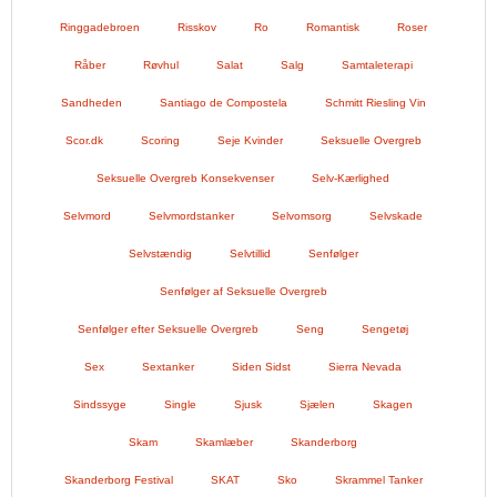
Ringgadebroen
Risskov
Ro
Romantisk
Roser
Råber
Røvhul
Salat
Salg
Samtaleterapi
Sandheden
Santiago de Compostela
Schmitt Riesling Vin
Scor.dk
Scoring
Seje Kvinder
Seksuelle Overgreb
Seksuelle Overgreb Konsekvenser
Selv-Kærlighed
Selvmord
Selvmordstanker
Selvomsorg
Selvskade
Selvstændig
Selvtillid
Senfølger
Senfølger af Seksuelle Overgreb
Senfølger efter Seksuelle Overgreb
Seng
Sengetøj
Sex
Sextanker
Siden Sidst
Sierra Nevada
Sindssyge
Single
Sjusk
Sjælen
Skagen
Skam
Skamlæber
Skanderborg
Skanderborg Festival
SKAT
Sko
Skrammel Tanker