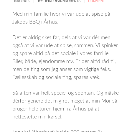
16/09/2016
BY:
DEIRDREANNROBERTS
COMMENT
Med min familie hvor vi var ude at spise på
Jakobs BBQ i Århus.
Det er aldrig sket før, dels at vi var dér men
også at vi var ude at spise, sammen. Vi spinker
og spare altid på det sociale i vores familie.
Biler, både, ejendomme mv. Er der altid råd til,
men de ting som jeg anser som vigtige feks.
Fællesskab og sociale ting, spares væk.
Så aften var helt speciel og spontan. Og måske
dérfor genere det mig ret meget at min Mor så
bruger hele turen hjem fra Århus på at
irettesætte min kørsel.