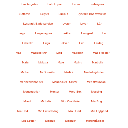
Los Angeles
Lottokupon
Luder
Ludwigsen
Lufthavn
Lugter
Luksus
Lyserød Badeværelse
Lyserødt Badeværelse
Lyster
Lyver
Lån
Læge
Lægevagten
Lækker
Længsel
Løb
Løbesko
Løgn
Løkken
Løn
Lørdag
Mac
MacBookAir
Mad
Madplan
Mads Holger
Mails
Malaga
Male
Maling
Marbella
Marked
McDonalds
Medicin
Mediehøjskolen
Menneskehandel
Mennesker i Skiver
Menstrauation
Menstruation
Mentor
Mere Sex
Messing
Miami
Michelle
Midt Om Natten
Min Bog
Min Død
Min Fødselsdag
Min Hund
Min Lejlighed
Min Søster
Misbrug
Misbrugt
Misforståelser