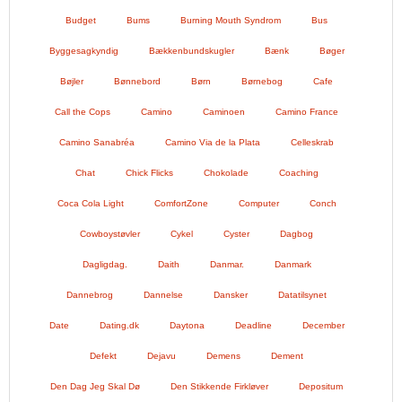
Budget
Bums
Burning Mouth Syndrom
Bus
Byggesagkyndig
Bækkenbundskugler
Bænk
Bøger
Bøjler
Bønnebord
Børn
Børnebog
Cafe
Call the Cops
Camino
Caminoen
Camino France
Camino Sanabréa
Camino Via de la Plata
Celleskrab
Chat
Chick Flicks
Chokolade
Coaching
Coca Cola Light
ComfortZone
Computer
Conch
Cowboystøvler
Cykel
Cyster
Dagbog
Dagligdag.
Daith
Danmar.
Danmark
Dannebrog
Dannelse
Dansker
Datatilsynet
Date
Dating.dk
Daytona
Deadline
December
Defekt
Dejavu
Demens
Dement
Den Dag Jeg Skal Dø
Den Stikkende Firkløver
Depositum