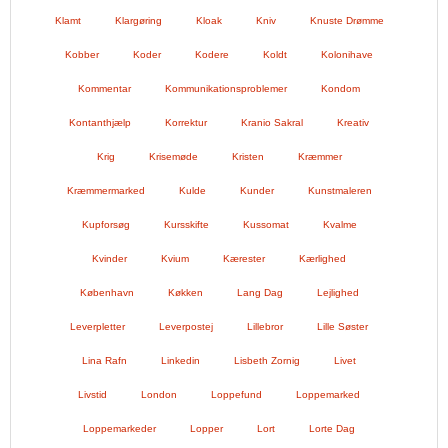
Klamt
Klargøring
Kloak
Kniv
Knuste Drømme
Kobber
Koder
Kodere
Koldt
Kolonihave
Kommentar
Kommunikationsproblemer
Kondom
Kontanthjælp
Korrektur
Kranio Sakral
Kreativ
Krig
Krisemøde
Kristen
Kræmmer
Kræmmermarked
Kulde
Kunder
Kunstmaleren
Kupforsøg
Kursskifte
Kussomat
Kvalme
Kvinder
Kvium
Kærester
Kærlighed
København
Køkken
Lang Dag
Lejlighed
Leverpletter
Leverpostej
Lillebror
Lille Søster
Lina Rafn
Linkedin
Lisbeth Zornig
Livet
Livstid
London
Loppefund
Loppemarked
Loppemarkeder
Lopper
Lort
Lorte Dag