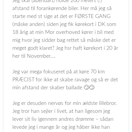
Jeg skal (åbenbart) holde 200 meters (!)
afstand til forankørende biler. Her må jeg så
starte med st sige at det er FØRSTE GANG
(måske anden) siden jeg fik kørekort i DK som
18 årig at min Mor overhoved kører i bil med
mig hvor jeg sidder bag rettet så måske det er
meget godt klaret? Jeg hsr haft kørekort i 20 år
her til November….
Jeg var mega fokuseret på at køre 70 km
PRÆCIST for ikke at skabe ravage og så er det
min afstand der skaber ballade 🙄🙄
Jeg er desuden nervøs for min ældste lillebror.
Jeg tror han sejler i livet, at han ligesom jeg
lever sit liv igennem andres drømme – sådan
levede jeg i mange år og jeg håber ikke han