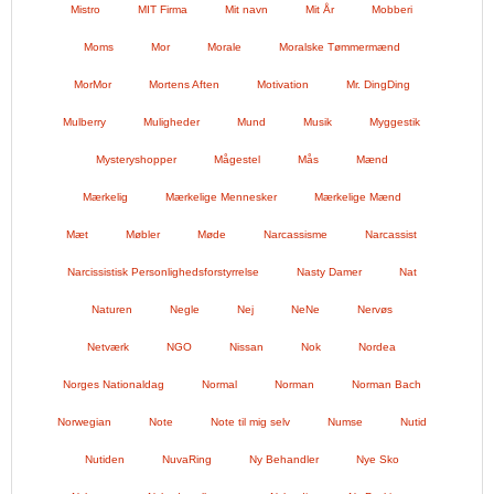
Mistro
MIT Firma
Mit navn
Mit År
Mobberi
Moms
Mor
Morale
Moralske Tømmermænd
MorMor
Mortens Aften
Motivation
Mr. DingDing
Mulberry
Muligheder
Mund
Musik
Myggestik
Mysteryshopper
Mågestel
Mås
Mænd
Mærkelig
Mærkelige Mennesker
Mærkelige Mænd
Mæt
Møbler
Møde
Narcassisme
Narcassist
Narcissistisk Personlighedsforstyrrelse
Nasty Damer
Nat
Naturen
Negle
Nej
NeNe
Nervøs
Netværk
NGO
Nissan
Nok
Nordea
Norges Nationaldag
Normal
Norman
Norman Bach
Norwegian
Note
Note til mig selv
Numse
Nutid
Nutiden
NuvaRing
Ny Behandler
Nye Sko