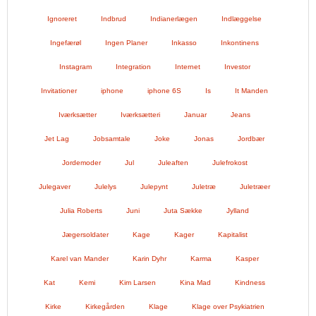
Ignoreret
Indbrud
Indianerlægen
Indlæggelse
Ingefærøl
Ingen Planer
Inkasso
Inkontinens
Instagram
Integration
Internet
Investor
Invitationer
iphone
iphone 6S
Is
It Manden
Iværksætter
Iværksætteri
Januar
Jeans
Jet Lag
Jobsamtale
Joke
Jonas
Jordbær
Jordemoder
Jul
Juleaften
Julefrokost
Julegaver
Julelys
Julepynt
Juletræ
Juletræer
Julia Roberts
Juni
Juta Sække
Jylland
Jægersoldater
Kage
Kager
Kapitalist
Karel van Mander
Karin Dyhr
Karma
Kasper
Kat
Kemi
Kim Larsen
Kina Mad
Kindness
Kirke
Kirkegården
Klage
Klage over Psykiatrien