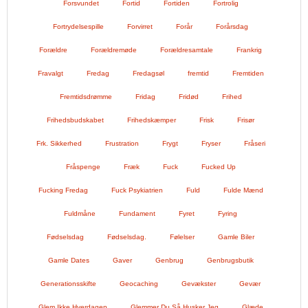
Forsvundet
Fortid
Fortiden
Fortrolig
Fortrydelsespille
Forvirret
Forår
Forårsdag
Forældre
Forældremøde
Forældresamtale
Frankrig
Fravalgt
Fredag
Fredagsøl
fremtid
Fremtiden
Fremtidsdrømme
Fridag
Fridød
Frihed
Frihedsbudskabet
Frihedskæmper
Frisk
Frisør
Frk. Sikkerhed
Frustration
Frygt
Fryser
Fråseri
Fråspenge
Fræk
Fuck
Fucked Up
Fucking Fredag
Fuck Psykiatrien
Fuld
Fulde Mænd
Fuldmåne
Fundament
Fyret
Fyring
Fødselsdag
Fødselsdag.
Følelser
Gamle Biler
Gamle Dates
Gaver
Genbrug
Genbrugsbutik
Generationsskifte
Geocaching
Gevækster
Gevær
Glem Ikke Hverdagen
Glemmer Du Så Husker Jeg
Glæde