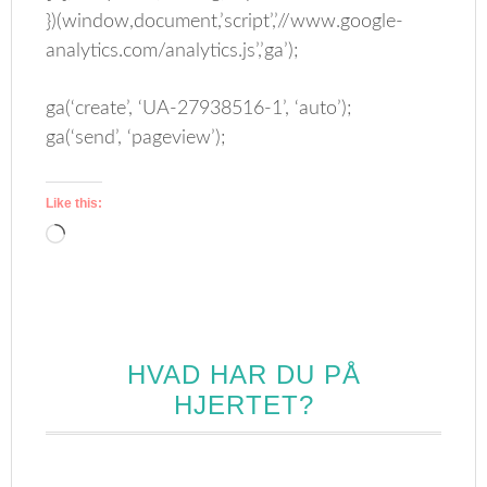
})(window,document,’script’,’//www.google-
analytics.com/analytics.js’,’ga’);
ga(‘create’, ‘UA-27938516-1’, ‘auto’);
ga(‘send’, ‘pageview’);
Like this:
Loading…
HVAD HAR DU PÅ
HJERTET?