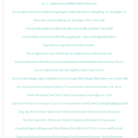
på 5. Sal
Bideskinne
Bil
Biler
Billeder
Blandet
Personlighedsforstyrrelse
Blandingsdiagnose
Blod
Bloddonor
Blog
Blog om Senfølger af
Seksuelle Overgreb
Blog om Senfølger Efter Seksuelle
Overgreb
Blogs
Blokhus
Blomster
Blomstertyv
Blowjob
Blå Mærke
Blå
Mærker
Blærebetændelse
BMS
Bodega
Bog
Bo Hjemme
Boligløs
Bolle
Bom
Stærk
Bookninger
Borderline
Borderline
Personlighedsforstyrrelse
Borgerforslag
Brandmand
Brasso
Braste
Drømme
Brev
Breve
Bristede Drømme
Bryllup
Bryster
Bræk
Brænd
Brændene Mund
Syndrom
Brændte Børn
Budget
Bums
Burning Mouth
Syndrom
Bus
Byggesagkyndig
Bækkenbundskugler
Bænk
Bøger
Bøjler
Bønnebord
Børn
Børnebog
the Cops
Camino
Caminoen
Camino France
Camino Sanabréa
Camino Via de la
Plata
Celleskrab
Chat
Chick Flicks
Chokolade
Coaching
Coca Cola
Light
ComfortZone
Computer
Conch
Cowboystøvler
Cykel
Cyster
Dagbog
Dagligdag.
Daith
Danma
Dag Jeg Skal Dø
Den Stikkende Firkløver
Depositum
Depression
Depressions
Tømmermænd
De Stikkende Damer
Detaljenørd
Detaljer
Det Lyserøde
Hospital
Diagnose
Diagnoser
Dildo
Dildoer
Dirndl
Dirrea
DIY
Do-it-yourself
Dobbelt
Diagnose
Dollars
Donorkort
Dronningen
Druk
Drømme
Drømme. Knirke
Drømme