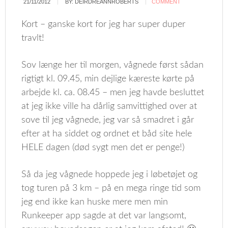
21/11/2012
BY:
DEIRDREANNROBERTS
COMMENT
Kort – ganske kort for jeg har super duper
travlt!
Sov længe her til morgen, vågnede først sådan
rigtigt kl. 09.45, min dejlige kæreste kørte på
arbejde kl. ca. 08.45 – men jeg havde besluttet
at jeg ikke ville ha dårlig samvittighed over at
sove til jeg vågnede, jeg var så smadret i går
efter at ha siddet og ordnet et båd site hele
HELE dagen (død sygt men det er penge!)
Så da jeg vågnede hoppede jeg i løbetøjet og
tog turen på 3 km – på en mega ringe tid som
jeg end ikke kan huske mere men min
Runkeeper app sagde at det var langsomt,