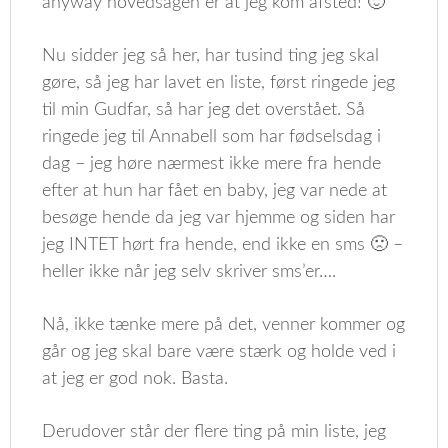
anyway hovedsagen er at jeg kom afsted! 🙂
Nu sidder jeg så her, har tusind ting jeg skal
gøre, så jeg har lavet en liste, først ringede jeg
til min Gudfar, så har jeg det overstået. Så
ringede jeg til Annabell som har fødselsdag i
dag – jeg høre nærmest ikke mere fra hende
efter at hun har fået en baby, jeg var nede at
besøge hende da jeg var hjemme og siden har
jeg INTET hørt fra hende, end ikke en sms 🙁 –
heller ikke når jeg selv skriver sms’er….
Nå, ikke tænke mere på det, venner kommer og
går og jeg skal bare være stærk og holde ved i
at jeg er god nok. Basta.
Derudover står der flere ting på min liste, jeg