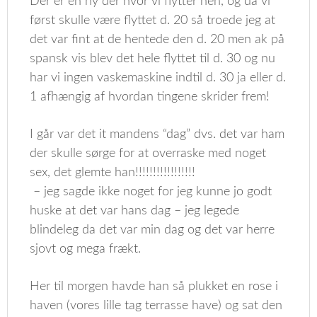
Der er en ny der hvor vi flytter hen, og da vi
først skulle være flyttet d. 20 så troede jeg at
det var fint at de hentede den d. 20 men ak på
spansk vis blev det hele flyttet til d. 30 og nu
har vi ingen vaskemaskine indtil d. 30 ja eller d.
1 afhængig af hvordan tingene skrider frem!
I går var det it mandens “dag” dvs. det var ham
der skulle sørge for at overraske med noget
sex, det glemte han!!!!!!!!!!!!!!!!!
– jeg sagde ikke noget for jeg kunne jo godt
huske at det var hans dag – jeg legede
blindeleg da det var min dag og det var herre
sjovt og mega frækt.
Her til morgen havde han så plukket en rose i
haven (vores lille tag terrasse have) og sat den