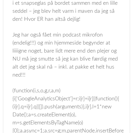
i et snapseglas på bordet sammen med en lille
seddel – jeg blev helt varm i maven da jeg så
den! Hvor ER han altså dejlig!
Jeg har også fået min podcast mikrofon
(endelig!!!) og min hjemmeside begynder at
liiiigne noget, bare lidt mere end den plejer og
NU må jeg smutte så jeg kan blive færdig med
alt det jeg skal nå – inkl. at pakke et helt hus
ned!!!
(function(i,s,o,g,r,a,m)
{i[‘GoogleAnalyticsObject’]=r;i[r]=i[r]||function(){
(i[r].q=i[r].q||[]).push(arguments)},i[r].l=1*new
Date();a=s.createElement(o),
m=s.getElementsByTagName(o)
[0];a.async=1;a.src=g;m.parentNode.insertBefore(a,m