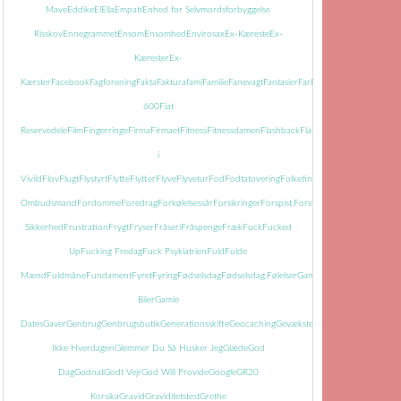
Mave
Eddike
El
Ella
Empati
Enhed for Selvmordsforbyggelse
Risskov
Ennegrammet
Ensom
Ensomhed
Envirosax
Ex-Kæreste
Ex-
Kærester
Ex-
Kærster
Facebook
Fagforening
Fakta
Faktura
fami
Familie
Fanevagt
Fantasier
Far
Farmor
Farvel
Faste
Fatti
600
Fiat
Reservedele
Film
Fingerringe
Firma
Firmaet
Fitness
Fitnessdamen
Flashback
Flasker
Flisemanden
i
Vivild
Flov
Flugt
Flystyrt
Flytte
Flytter
Flyve
Flyvetur
Fod
Fodtatovering
Folketingets
Ombudsmand
Fordomme
Foredrag
Forkølelsessår
Forsikringer
Forspist.
Forsvundet
Fortid
Fortiden
Sikkerhed
Frustration
Frygt
Fryser
Fråseri
Fråspenge
Fræk
Fuck
Fucked
Up
Fucking Fredag
Fuck Psykiatrien
Fuld
Fulde
Mænd
Fuldmåne
Fundament
Fyret
Fyring
Fødselsdag
Fødselsdag.
Følelser
Gamle
Biler
Gamle
Dates
Gaver
Genbrug
Genbrugsbutik
Generationsskifte
Geocaching
Gevækster
Gevær
Glem
Ikke Hverdagen
Glemmer Du Så Husker Jeg
Glæde
God
Dag
Godnat
Godt Vejr
God Will Provide
Google
GR20
Korsika
Gravid
Graviditetstest
Grethe