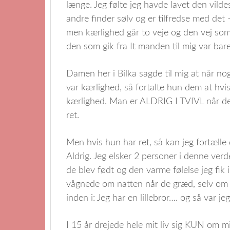
længe. Jeg følte jeg havde lavet den vilde
andre finder sølv og er tilfredse med det 
men kærlighed går to veje og den vej som 
den som gik fra It manden til mig var bar
Damen her i Bilka sagde til mig at når 
var kærlighed, så fortalte hun dem at hvis
kærlighed. Man er ALDRIG I TVIVL når de
ret.
Men hvis hun har ret, så kan jeg fortælle d
Aldrig. Jeg elsker 2 personer i denne ver
de blev født og den varme følelse jeg fik 
vågnede om natten når de græd, selv om 
inden i: Jeg har en lillebror…. og så var je
I 15 år drejede hele mit liv sig KUN om