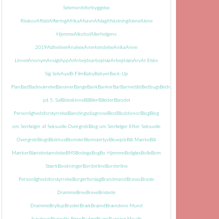
Selvmordsforbyggelse
Risskov
Affald
Afføring
Afrika
Afsavn
Afslag
Afslutning
Alene
Alene
Hjemme
Alkohol
Allerhelgens
2019
Alzheimer
Analsex
Anerkendelse
Anika
Anne
Linnet
Anonym
Ansigt
App
Ar
Arbejde
arbejdslø
Arbejdsløs
Arv
At Elske
Sig Selv
Ayal
B-Film
Baby
Babyer
Back-Up
Plan
Bad
Badeværelse
Bananer
Bange
Bank
Banker
Bar
Barnedåb
Bedbugs
Bedrageri
Bedring
Begravels
på 5. Sal
Bideskinne
Bil
Biler
Billeder
Blandet
Personlighedsforstyrrelse
Blandingsdiagnose
Blod
Bloddonor
Blog
Blog
om Senfølger af Seksuelle Overgreb
Blog om Senfølger Efter Seksuelle
Overgreb
Blogs
Blokhus
Blomster
Blomstertyv
Blowjob
Blå Mærke
Blå
Mærker
Blærebetændelse
BMS
Bodega
Bog
Bo Hjemme
Boligløs
Bolle
Bom
Stærk
Bookninger
Borderline
Borderline
Personlighedsforstyrrelse
Borgerforslag
Brandmand
Brasso
Braste
Drømme
Brev
Breve
Bristede
Drømme
Bryllup
Bryster
Bræk
Brænd
Brændene Mund