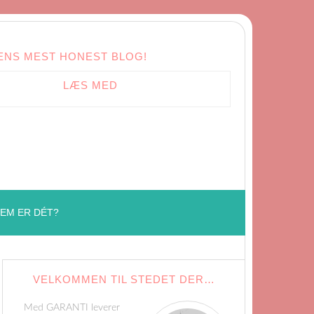
ENS MEST HONEST BLOG!
LÆS MED
EM ER DÉT?
VELKOMMEN TIL STEDET DER…
Med GARANTI leverer