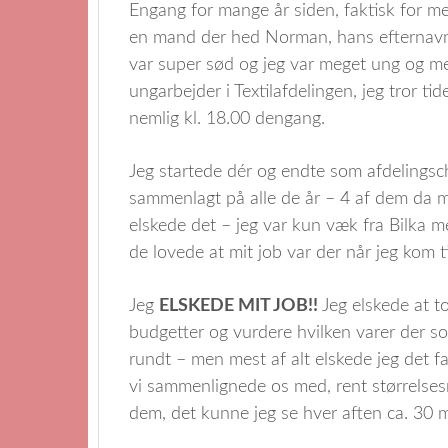
Engang for mange år siden, faktisk for mer
en mand der hed Norman, hans efternavn e
var super sød og jeg var meget ung og me
ungarbejder i Textilafdelingen, jeg tror t
nemlig kl. 18.00 dengang.
Jeg startede dér og endte som afdelingsc
sammenlagt på alle de år – 4 af dem da m
elskede det – jeg var kun væk fra Bilka me
de lovede at mit job var der når jeg kom t
Jeg
ELSKEDE MIT JOB!!
Jeg elskede at to
budgetter og vurdere hvilken varer der sol
rundt – men mest af alt elskede jeg det fa
vi sammenlignede os med, rent størrelses
dem, det kunne jeg se hver aften ca. 30 mi