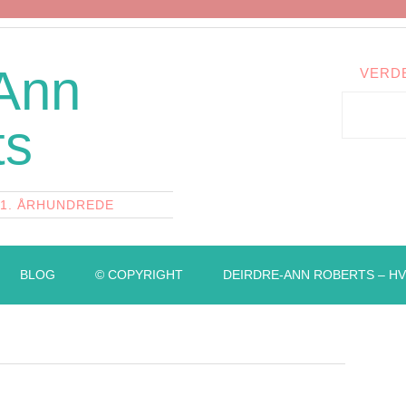
 Ann
VERD
ts
21. ÅRHUNDREDE
BLOG
© COPYRIGHT
DEIRDRE-ANN ROBERTS – HV