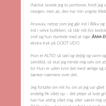
(faktisk lavede jeg to portioner, fordi jeg
morgen, men ak, den har min yngste lillebro
Anyway, netop som jeg går ind i Bilka og s
ind i selve butikken, så står mit livs beds
smil og hun startede med at sige:
Åhhh De
ekstra tryk på GODT UD!!)
Hun er ALTID så sød og dejlig og varm og
selvtillid, så skal jeg minde mig selv om 
to! Hun er uden tvivl det mest ærlige og 
tænker nærmere over det.
Jeg fortalte om mit liv, om at jeg var gået 
endelig fik slået op – det plejer at lyde gr
han har aldrig slået mig, eller været mig 