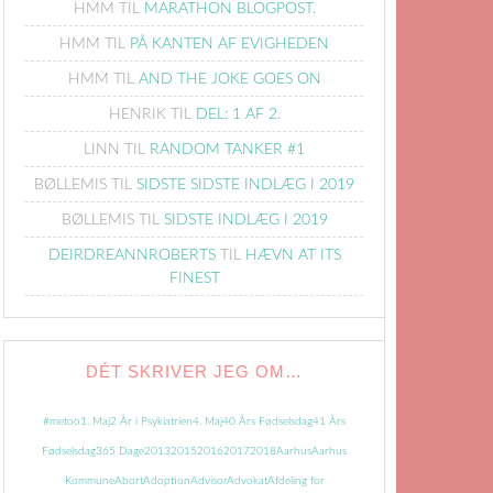
HMM
TIL
MARATHON BLOGPOST.
HMM
TIL
PÅ KANTEN AF EVIGHEDEN
HMM
TIL
AND THE JOKE GOES ON
HENRIK
TIL
DEL: 1 AF 2.
LINN
TIL
RANDOM TANKER #1
BØLLEMIS
TIL
SIDSTE SIDSTE INDLÆG I 2019
BØLLEMIS
TIL
SIDSTE INDLÆG I 2019
DEIRDREANNROBERTS
TIL
HÆVN AT ITS
FINEST
DÉT SKRIVER JEG OM…
#metoo
1. Maj
2 År i Psykiatrien
4. Maj
40 Års Fødselsdag
41 Års
Fødselsdag
365 Dage
2013
2015
2016
2017
2018
Aarhus
Aarhus
Kommune
Abort
Adoption
Advisor
Advokat
Afdeling for