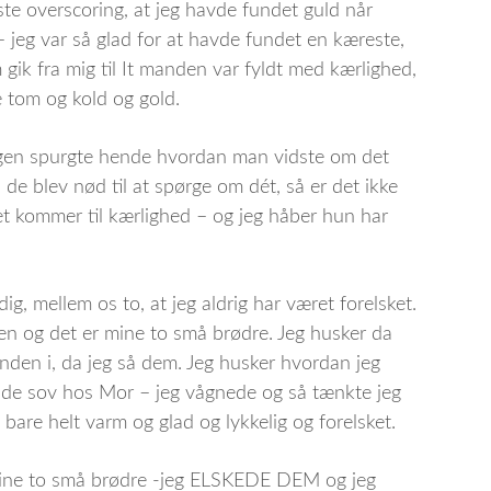
ste overscoring, at jeg havde fundet guld når
– jeg var så glad for at havde fundet en kæreste,
gik fra mig til It manden var fyldt med kærlighed,
e tom og kold og gold.
nogen spurgte hende hvordan man vidste om det
 de blev nød til at spørge om dét, så er det ikke
t kommer til kærlighed – og jeg håber hun har
ig, mellem os to, at jeg aldrig har været forelsket.
den og det er mine to små brødre. Jeg husker da
inden i, da jeg så dem. Jeg husker hvordan jeg
de sov hos Mor – jeg vågnede og så tænkte jeg
g bare helt varm og glad og lykkelig og forelsket.
 mine to små brødre -jeg ELSKEDE DEM og jeg