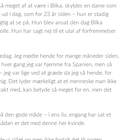
 så meget af at være i Bilka, skyldes en dame som
ud i dag, som for 23 år siden – hun er stadig
gtig at se på. Hun blev ansat den dag Bilka
le. Hun har sagt nej til et utal af forfremmelser
fredag. Jeg mødte hende for mange måneder siden,
e hver gang jeg var hjemme fra Spanien, men så
jeg var lige ved at græde da jeg så hende, for
mig. Det lyder mærkeligt at et menneske man ikke
 kontakt med, kan betyde så meget for en, men det
å den gode måde – i ens liv, engang har sat et
, sådan er det med denne her kvinde.