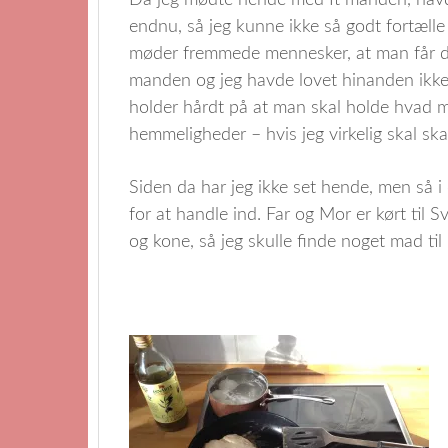
Da jeg mødte hende med It manden, havde 
endnu, så jeg kunne ikke så godt fortæll
møder fremmede mennesker, at man får den 
manden og jeg havde lovet hinanden ikke at
holder hårdt på at man skal holde hvad m
hemmeligheder – hvis jeg virkelig skal skal
Siden da har jeg ikke set hende, men så i 
for at handle ind. Far og Mor er kørt til
og kone, så jeg skulle finde noget mad til 