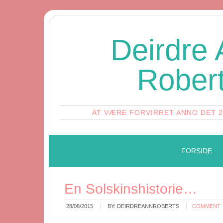
Deirdre
Rober
AT VÆRE FORVIRRET ANNO DET 
FORSIDE
En Solskinshistorie…
28/08/2015
BY:
DEIRDREANNROBERTS
COMMENT