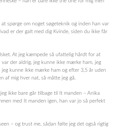
enneske – han er bare ikke the one for mig men
or at spørge om noget søgeteknik og inden han var
Hvad er der galt med dig Kvinde, siden du ikke får
lsket. At jeg kæmpede så ufattelig hårdt for at
 var der aldrig, jeg kunne ikke mærke ham, jeg
 jeg kunne ikke mærke ham og efter 3,5 år uden
af mig hver nat, så måtte jeg gå.
eg ikke bare går tilbage til It manden – Anika
ammen med It manden igen, han var jo så perfekt
een – og trust me, sådan følte jeg det også rigtig