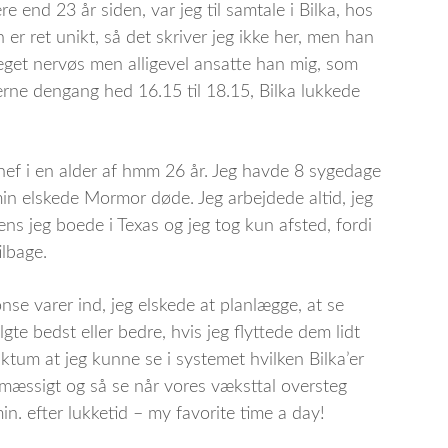
e end 23 år siden, var jeg til samtale i Bilka, hos
r ret unikt, så det skriver jeg ikke her, men han
get nervøs men alligevel ansatte han mig, som
iderne dengang hed 16.15 til 18.15, Bilka lukkede
hef i en alder af hmm 26 år. Jeg havde 8 sygedage
in elskede Mormor døde. Jeg arbejdede altid, jeg
ns jeg boede i Texas og jeg tog kun afsted, fordi
ilbage.
nse varer ind, jeg elskede at planlægge, at se
gte bedst eller bedre, hvis jeg flyttede dem lidt
ktum at jeg kunne se i systemet hvilken Bilka’er
mæssigt og så se når vores væksttal oversteg
n. efter lukketid – my favorite time a day!