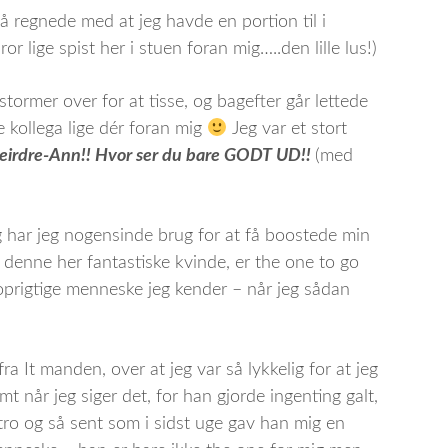
 så regnede med at jeg havde en portion til i
r lige spist her i stuen foran mig…..den lille lus!)
tormer over for at tisse, og bagefter går lettede
te kollega lige dér foran mig
Jeg var et stort
irdre-Ann!! Hvor ser du bare GODT UD!!
(med
 har jeg nogensinde brug for at få boostede min
at denne her fantastiske kvinde, er the one to go
oprigtige menneske jeg kender – når jeg sådan
fra It manden, over at jeg var så lykkelig for at jeg
imt når jeg siger det, for han gjorde ingenting galt,
utro og så sent som i sidst uge gav han mig en