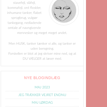
stavefejl, slåfejl,
kommafejl, ord floskler,
inhumane tanker, flabet
sprogbrug, vulgær
tankegang, nedladende
omtale af navngivende
mennesker og meget meget andet.
Men HUSK, tanker tænker vi alle, og tanker er
uden beregning.
Forskellen er blot at jeg skriver mine ned, og at
DU VÆLGER at læser med.
NYE BLOGINDLÆG
MAJ 2023
JEG TRÆKKER VEJRET ENDNU
MAJ LØRDAG