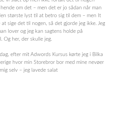
vi slået op men ikke fortalt det til nogen
e hende om det – men det er jo sådan når man
største lyst til at betro sig til dem – men It
 sige det til nogen, så det gjorde jeg ikke. Jeg
an lover og jeg kan sagtens holde på
. Og her, der skulle jeg.
dag, efter mit Adwords Kursus kørte jeg i Bilka
 Sverige hvor min Storebror bor med mine nevøer
mig selv – jeg lavede salat