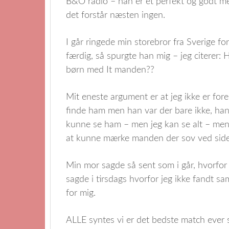
B&O radio – han er et perfekt og godt m
det forstår næsten ingen.
I går ringede min storebror fra Sverige f
færdig, så spurgte han mig – jeg citerer: 
børn med It manden??
Mit eneste argument er at jeg ikke er fore
finde ham men han var der bare ikke, han
kunne se ham – men jeg kan se alt – men
at kunne mærke manden der sov ved siden 
Min mor sagde så sent som i går, hvorfor j
sagde i tirsdags hvorfor jeg ikke fandt s
for mig.
ALLE syntes vi er det bedste match ever s