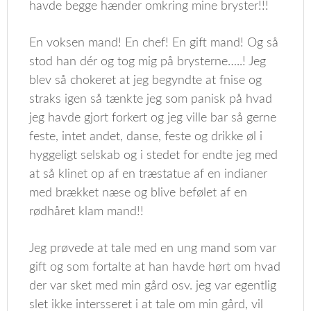
havde begge hænder omkring mine bryster!!!
En voksen mand! En chef! En gift mand! Og så
stod han dér og tog mig på brysterne…..! Jeg
blev så chokeret at jeg begyndte at fnise og
straks igen så tænkte jeg som panisk på hvad
jeg havde gjort forkert og jeg ville bar så gerne
feste, intet andet, danse, feste og drikke øl i
hyggeligt selskab og i stedet for endte jeg med
at så klinet op af en træstatue af en indianer
med brækket næse og blive befølet af en
rødhåret klam mand!!
Jeg prøvede at tale med en ung mand som var
gift og som fortalte at han havde hørt om hvad
der var sket med min gård osv. jeg var egentlig
slet ikke intersseret i at tale om min gård, vil