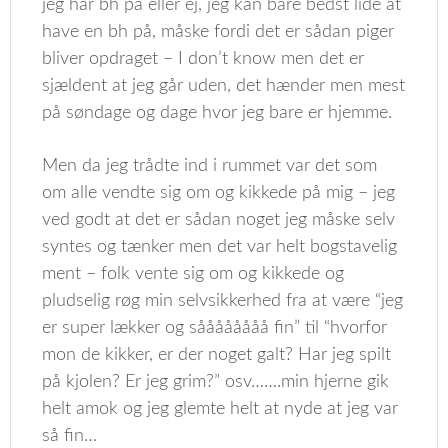
jeg har bh på eller ej, jeg kan bare bedst lide at
have en bh på, måske fordi det er sådan piger
bliver opdraget – I don’t know men det er
sjældent at jeg går uden, det hænder men mest
på søndage og dage hvor jeg bare er hjemme.
Men da jeg trådte ind i rummet var det som
om alle vendte sig om og kikkede på mig – jeg
ved godt at det er sådan noget jeg måske selv
syntes og tænker men det var helt bogstavelig
ment – folk vente sig om og kikkede og
pludselig røg min selvsikkerhed fra at være “jeg
er super lækker og såååååååå fin” til “hvorfor
mon de kikker, er der noget galt? Har jeg spilt
på kjolen? Er jeg grim?” osv…….min hjerne gik
helt amok og jeg glemte helt at nyde at jeg var
så fin…