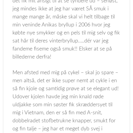
det fik mit ansigt til at se tyndere ud – seriøst,
jeg mindes ikke at jeg har været SÅ smuk i
mange mange år, måske skal vi helt tilbage til
min veninde Anikas bryllup i 2006 hvor jeg
købte nye smykker og en pels til mig selv og fik
sat hår til deres vinterbryllup…..dér var jeg
fandeme fiseme også smuk!! Elsker at se på
billederne derfra!
Men afsted med mig på cykel – skal jo spare –
men altså, det er ikke super nemt at cykle i en
så fin kjole og samtidig prøve at se elegant ud!
Udover kjolen havde jeg min knald røde
uldjakke som min søster fik skræddersyet til
mig i Vietnam, den er så fin med A-snit,
dobbelradet stofbetrukne knapper, smukt for
og fin talje – jeg har et meget dyb svej i