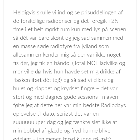
Heldigvis skulle vi ind og se prisuddelingen af
de forskellige radiopriser og det foregik i 2½
time i et helt mørkt rum kun med lys på scenen
så dét var bare skønt og jeg sad sammen med
en masse søde radiofyre fra jylland som
allesammen kender mig så der var ikke noget
fis dér, jeg fik en håndøl (Total NOT ladylike og
mor ville dø hvis hun havde set mig drikke af
flasken iført dét tøj!) og så sad vi ellers og
hujet og klappet og krydset fingre – det var
stort og med dagnes gode sessions i maven
følte jeg at dette her var min bedste Radiodays
oplevelse til dato, seriøst det var en
suuuuuuuper dag og jeg tænkte slet ikke at
min bobbel af glæde og fryd kunne blive
ødelagt – jeg mener, hvad kunne gå galt?