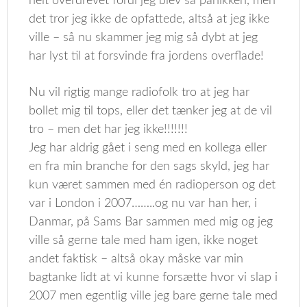
helt overdrevet fordi jeg blev så panikken, men
det tror jeg ikke de opfattede, altså at jeg ikke
ville – så nu skammer jeg mig så dybt at jeg
har lyst til at forsvinde fra jordens overflade!
Nu vil rigtig mange radiofolk tro at jeg har
bollet mig til tops, eller det tænker jeg at de vil
tro – men det har jeg ikke!!!!!!!
Jeg har aldrig gået i seng med en kollega eller
en fra min branche for den sags skyld, jeg har
kun været sammen med én radioperson og det
var i London i 2007……..og nu var han her, i
Danmar, på Sams Bar sammen med mig og jeg
ville så gerne tale med ham igen, ikke noget
andet faktisk – altså okay måske var min
bagtanke lidt at vi kunne forsætte hvor vi slap i
2007 men egentlig ville jeg bare gerne tale med