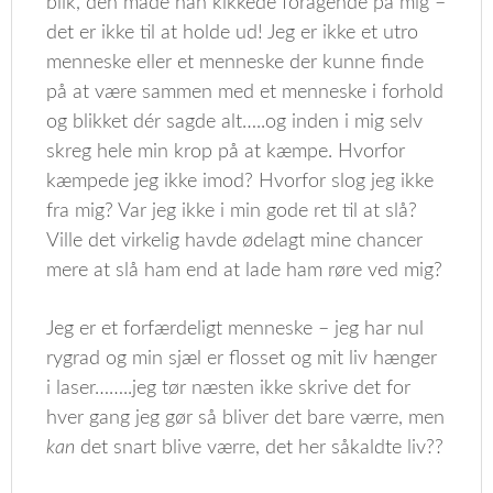
blik, den måde han kikkede foragende på mig –
det er ikke til at holde ud! Jeg er ikke et utro
menneske eller et menneske der kunne finde
på at være sammen med et menneske i forhold
og blikket dér sagde alt…..og inden i mig selv
skreg hele min krop på at kæmpe. Hvorfor
kæmpede jeg ikke imod? Hvorfor slog jeg ikke
fra mig? Var jeg ikke i min gode ret til at slå?
Ville det virkelig havde ødelagt mine chancer
mere at slå ham end at lade ham røre ved mig?
Jeg er et forfærdeligt menneske – jeg har nul
rygrad og min sjæl er flosset og mit liv hænger
i laser……..jeg tør næsten ikke skrive det for
hver gang jeg gør så bliver det bare værre, men
kan
det snart blive værre, det her såkaldte liv??