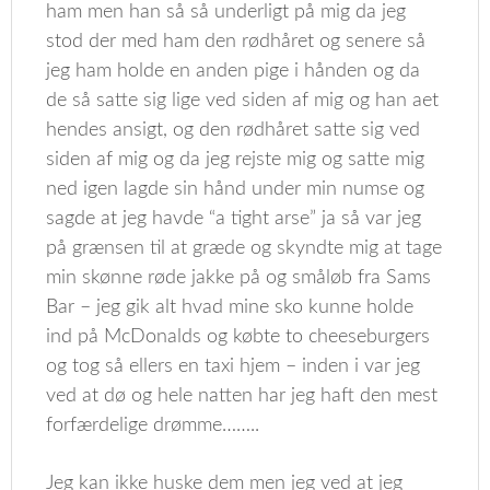
ham men han så så underligt på mig da jeg
stod der med ham den rødhåret og senere så
jeg ham holde en anden pige i hånden og da
de så satte sig lige ved siden af mig og han aet
hendes ansigt, og den rødhåret satte sig ved
siden af mig og da jeg rejste mig og satte mig
ned igen lagde sin hånd under min numse og
sagde at jeg havde “a tight arse” ja så var jeg
på grænsen til at græde og skyndte mig at tage
min skønne røde jakke på og småløb fra Sams
Bar – jeg gik alt hvad mine sko kunne holde
ind på McDonalds og købte to cheeseburgers
og tog så ellers en taxi hjem – inden i var jeg
ved at dø og hele natten har jeg haft den mest
forfærdelige drømme……..
Jeg kan ikke huske dem men jeg ved at jeg