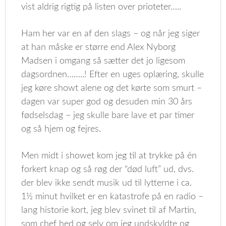
vist aldrig rigtig på listen over prioteter…..
Ham her var en af den slags – og når jeg siger
at han måske er større end Alex Nyborg
Madsen i omgang så sætter det jo ligesom
dagsordnen……..! Efter en uges oplæring, skulle
jeg køre showt alene og det kørte som smurt –
dagen var super god og desuden min 30 års
fødselsdag – jeg skulle bare lave et par timer
og så hjem og fejres.
Men midt i showet kom jeg til at trykke på én
forkert knap og så røg der “død luft” ud, dvs.
der blev ikke sendt musik ud til lytterne i ca.
1½ minut hvilket er en katastrofe på en radio –
lang historie kort, jeg blev svinet til af Martin,
som chef hed og selv om jeg undskyldte og