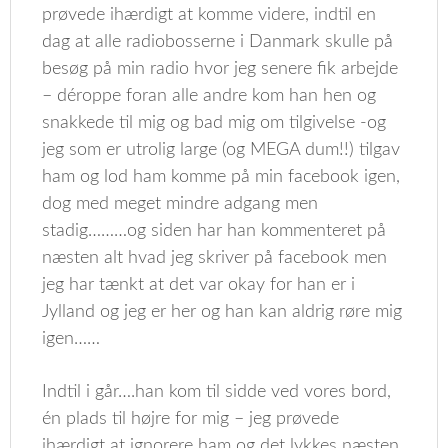
prøvede ihærdigt at komme videre, indtil en
dag at alle radiobosserne i Danmark skulle på
besøg på min radio hvor jeg senere fik arbejde
– déroppe foran alle andre kom han hen og
snakkede til mig og bad mig om tilgivelse -og
jeg som er utrolig large (og MEGA dum!!) tilgav
ham og lod ham komme på min facebook igen,
dog med meget mindre adgang men
stadig………og siden har han kommenteret på
næsten alt hvad jeg skriver på facebook men
jeg har tænkt at det var okay for han er i
Jylland og jeg er her og han kan aldrig røre mig
igen……
Indtil i går….han kom til sidde ved vores bord,
én plads til højre for mig – jeg prøvede
ihærdigt at ignorere ham og det lykkes næsten