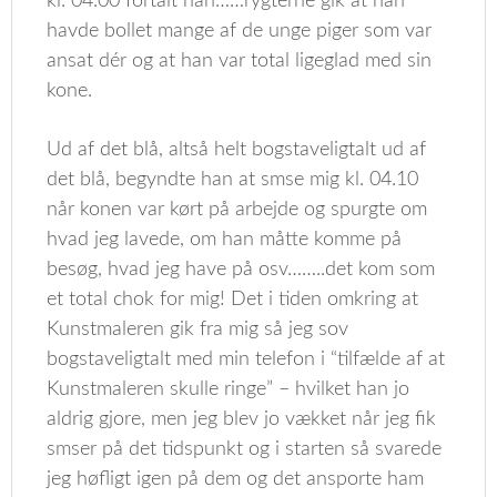
kl. 04.00 fortalt han……rygterne gik at han
havde bollet mange af de unge piger som var
ansat dér og at han var total ligeglad med sin
kone.
Ud af det blå, altså helt bogstaveligtalt ud af
det blå, begyndte han at smse mig kl. 04.10
når konen var kørt på arbejde og spurgte om
hvad jeg lavede, om han måtte komme på
besøg, hvad jeg have på osv……..det kom som
et total chok for mig! Det i tiden omkring at
Kunstmaleren gik fra mig så jeg sov
bogstaveligtalt med min telefon i “tilfælde af at
Kunstmaleren skulle ringe” – hvilket han jo
aldrig gjore, men jeg blev jo vækket når jeg fik
smser på det tidspunkt og i starten så svarede
jeg høfligt igen på dem og det ansporte ham