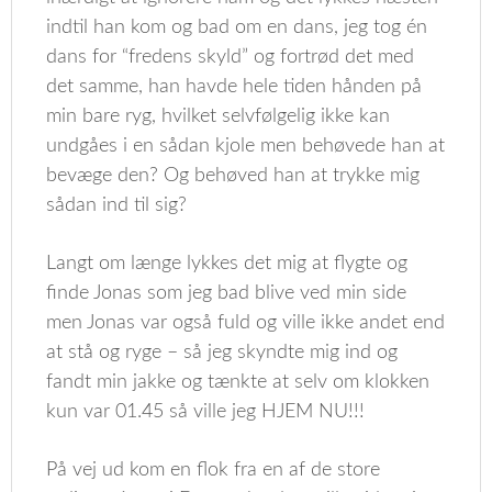
indtil han kom og bad om en dans, jeg tog én
dans for “fredens skyld” og fortrød det med
det samme, han havde hele tiden hånden på
min bare ryg, hvilket selvfølgelig ikke kan
undgåes i en sådan kjole men behøvede han at
bevæge den? Og behøved han at trykke mig
sådan ind til sig?
Langt om længe lykkes det mig at flygte og
finde Jonas som jeg bad blive ved min side
men Jonas var også fuld og ville ikke andet end
at stå og ryge – så jeg skyndte mig ind og
fandt min jakke og tænkte at selv om klokken
kun var 01.45 så ville jeg HJEM NU!!!
På vej ud kom en flok fra en af de store