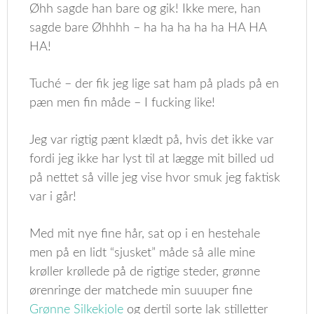
Øhh sagde han bare og gik! Ikke mere, han
sagde bare Øhhhh – ha ha ha ha ha HA HA
HA!
Tuché – der fik jeg lige sat ham på plads på en
pæn men fin måde – I fucking like!
Jeg var rigtig pænt klædt på, hvis det ikke var
fordi jeg ikke har lyst til at lægge mit billed ud
på nettet så ville jeg vise hvor smuk jeg faktisk
var i går!
Med mit nye fine hår, sat op i en hestehale
men på en lidt “sjusket” måde så alle mine
krøller krøllede på de rigtige steder, grønne
ørenringe der matchede min suuuper fine
Grønne Silkekjole
og dertil sorte lak stilletter