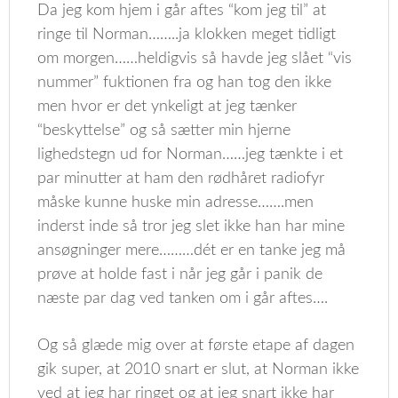
Da jeg kom hjem i går aftes “kom jeg til” at
ringe til Norman……..ja klokken meget tidligt
om morgen……heldigvis så havde jeg slået “vis
nummer” fuktionen fra og han tog den ikke
men hvor er det ynkeligt at jeg tænker
“beskyttelse” og så sætter min hjerne
lighedstegn ud for Norman……jeg tænkte i et
par minutter at ham den rødhåret radiofyr
måske kunne huske min adresse…….men
inderst inde så tror jeg slet ikke han har mine
ansøgninger mere………dét er en tanke jeg må
prøve at holde fast i når jeg går i panik de
næste par dag ved tanken om i går aftes….
Og så glæde mig over at første etape af dagen
gik super, at 2010 snart er slut, at Norman ikke
ved at jeg har ringet og at jeg snart ikke har