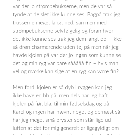
var der jo strømpebukserne, men de var så
tynde at de slet ikke kunne ses. Bagpå trak jeg
trusserne meget langt ned, sammen med
strømpebukserne selvfølgelig og foran hvor
det ikke kunne ses trak jeg dem langt op – ikke
så drøn charmerende uden tøj på men når jeg
havde kjolen på var der jo ingen som kunne se
det og min ryg var bare sååååå fin – hvis man
vel og mærke kan sige at en ryg kan være fin?
Men fordi kjolen er så dyb i ryggen kan jeg
ikke have en bh på, men dels har jeg haft
kjolen på før, bla. til min fødselsdag og på
Karel og ingen har nævnt noget og dernæst så
har jeg meget små bryster som står lige ud i
luften at det for mig generelt er ligegyldigt om