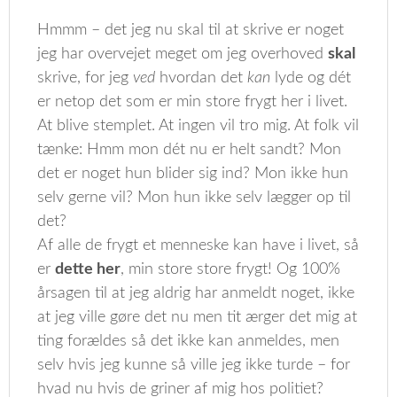
Hmmm – det jeg nu skal til at skrive er noget
jeg har overvejet meget om jeg overhoved
skal
skrive, for jeg
ved
hvordan det
kan
lyde og dét
er netop det som er min store frygt her i livet.
At blive stemplet. At ingen vil tro mig. At folk vil
tænke: Hmm mon dét nu er helt sandt? Mon
det er noget hun blider sig ind? Mon ikke hun
selv gerne vil? Mon hun ikke selv lægger op til
det?
Af alle de frygt et menneske kan have i livet, så
er
dette her
, min store store frygt! Og 100%
årsagen til at jeg aldrig har anmeldt noget, ikke
at jeg ville gøre det nu men tit ærger det mig at
ting forældes så det ikke kan anmeldes, men
selv hvis jeg kunne så ville jeg ikke turde – for
hvad nu hvis de griner af mig hos politiet?