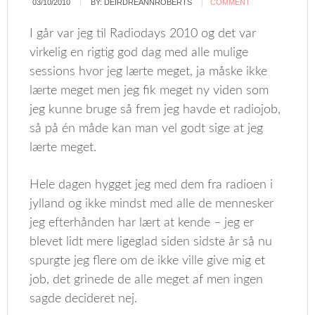
03/10/2010
BY:
DEIRDREANNROBERTS
COMMENT
I går var jeg til Radiodays 2010 og det var
virkelig en rigtig god dag med alle mulige
sessions hvor jeg lærte meget, ja måske ikke
lærte meget men jeg fik meget ny viden som
jeg kunne bruge så frem jeg havde et radiojob,
så på én måde kan man vel godt sige at jeg
lærte meget.
Hele dagen hygget jeg med dem fra radioen i
jylland og ikke mindst med alle de mennesker
jeg efterhånden har lært at kende – jeg er
blevet lidt mere ligeglad siden sidste år så nu
spurgte jeg flere om de ikke ville give mig et
job, det grinede de alle meget af men ingen
sagde decideret nej.