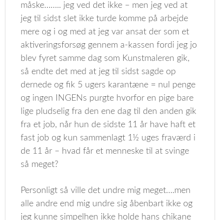
måske…….. jeg ved det ikke – men jeg ved at
jeg til sidst slet ikke turde komme på arbejde
mere og i og med at jeg var ansat der som et
aktiveringsforsøg gennem a-kassen fordi jeg jo
blev fyret samme dag som Kunstmaleren gik,
så endte det med at jeg til sidst sagde op
dernede og fik 5 ugers karantæne = nul penge
og ingen INGENs purgte hvorfor en pige bare
lige pludselig fra den ene dag til den anden gik
fra et job, når hun de sidste 11 år have haft et
fast job og kun sammenlagt 1½ uges fraværd i
de 11 år – hvad får et menneske til at svinge
så meget?
Personligt så ville det undre mig meget….men
alle andre end mig undre sig åbenbart ikke og
jeg kunne simpelhen ikke holde hans chikane