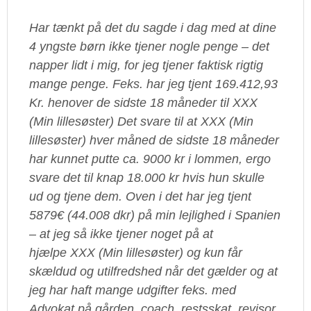
Har tænkt på det du sagde i dag med at dine
4 yngste børn ikke tjener nogle penge – det
napper lidt i mig, for jeg tjener faktisk rigtig
mange penge. Feks. har jeg tjent 169.412,93
Kr. henover de sidste 18 måneder til XXX
(Min lillesøster) Det svare til at XXX (Min
lillesøster) hver måned de sidste 18 måneder
har kunnet putte ca. 9000 kr i lommen, ergo
svare det til knap 18.000 kr hvis hun skulle
ud og tjene dem. Oven i det har jeg tjent
5879€ (44.008 dkr) på min lejlighed i Spanien
– at jeg så ikke tjener noget på at
hjælpe XXX (Min lillesøster) og kun får
skældud og utilfredshed når det gælder og at
jeg har haft mange udgifter feks. med
Advokat på gården, coach, restsskat, revisor,