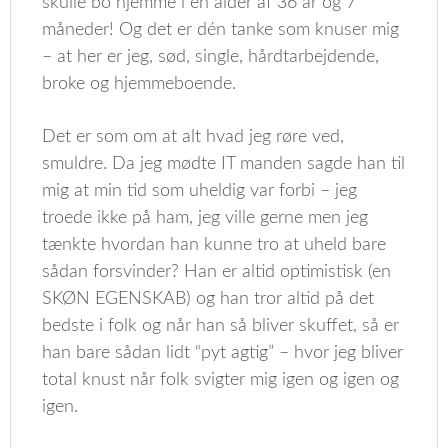
skulle bo hjemme i en alder af 36 år og 7
måneder! Og det er dén tanke som knuser mig
– at her er jeg, sød, single, hårdtarbejdende,
broke og hjemmeboende.
Det er som om at alt hvad jeg røre ved,
smuldre. Da jeg mødte IT manden sagde han til
mig at min tid som uheldig var forbi – jeg
troede ikke på ham, jeg ville gerne men jeg
tænkte hvordan han kunne tro at uheld bare
sådan forsvinder? Han er altid optimistisk (en
SKØN EGENSKAB) og han tror altid på det
bedste i folk og når han så bliver skuffet, så er
han bare sådan lidt “pyt agtig” – hvor jeg bliver
total knust når folk svigter mig igen og igen og
igen.