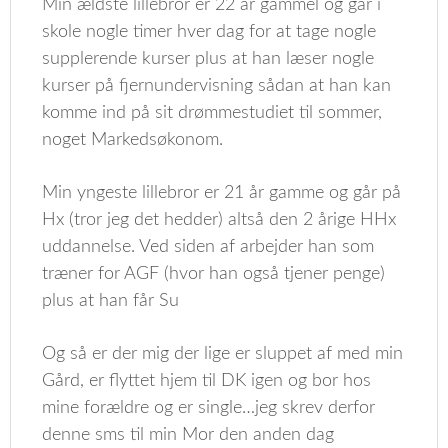
Min ældste lillebror er 22 år gammel og går i
skole nogle timer hver dag for at tage nogle
supplerende kurser plus at han læser nogle
kurser på fjernundervisning sådan at han kan
komme ind på sit drømmestudiet til sommer,
noget Markedsøkonom.
Min yngeste lillebror er 21 år gamme og går på
Hx (tror jeg det hedder) altså den 2 årige HHx
uddannelse. Ved siden af arbejder han som
træner for AGF (hvor han også tjener penge)
plus at han får Su
Og så er der mig der lige er sluppet af med min
Gård, er flyttet hjem til DK igen og bor hos
mine forældre og er single…jeg skrev derfor
denne sms til min Mor den anden dag