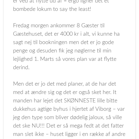
er ved at flytte ud af = ergo ligner det et
bombede lokum to say the least!
Fredag morgen ankommer 8 Gæster til
Gæstehuset, det er 4000 kr i alt, vi kunne ha
sagt nej til bookningen men det er jo gode
penge og desuden fik jeg nøglerne til min
lejlighed 1. Marts så vores plan var at flytte
derind.
Men det er jo det med planer, at de har det
med at ændre sig og det er også sket her. It
manden har lejet det SKØNNESTE lille bitte
dukkehus agtige byhus i hjertet af Viborg – var
jeg den type som bliver dødelig jaloux, så ville
det ske NU!!! Det er så mega fedt at det fatter
man slet ikke – huset ligger i en række af andre