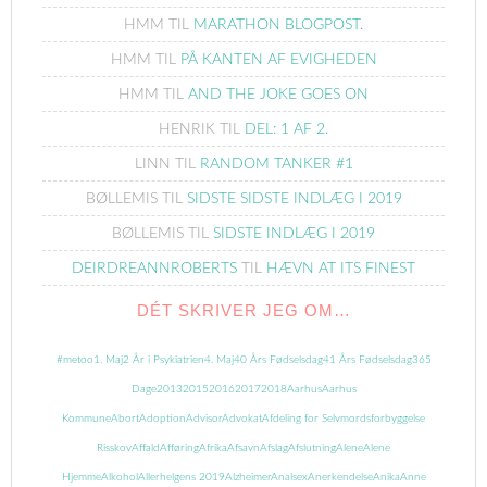
HMM
TIL
MARATHON BLOGPOST.
HMM
TIL
PÅ KANTEN AF EVIGHEDEN
HMM
TIL
AND THE JOKE GOES ON
HENRIK
TIL
DEL: 1 AF 2.
LINN
TIL
RANDOM TANKER #1
BØLLEMIS
TIL
SIDSTE SIDSTE INDLÆG I 2019
BØLLEMIS
TIL
SIDSTE INDLÆG I 2019
DEIRDREANNROBERTS
TIL
HÆVN AT ITS FINEST
DÉT SKRIVER JEG OM…
#metoo
1. Maj
2 År i Psykiatrien
4. Maj
40 Års Fødselsdag
41 Års Fødselsdag
365
Dage
2013
2015
2016
2017
2018
Aarhus
Aarhus
Kommune
Abort
Adoption
Advisor
Advokat
Afdeling for Selvmordsforbyggelse
Risskov
Affald
Afføring
Afrika
Afsavn
Afslag
Afslutning
Alene
Alene
Hjemme
Alkohol
Allerhelgens 2019
Alzheimer
Analsex
Anerkendelse
Anika
Anne