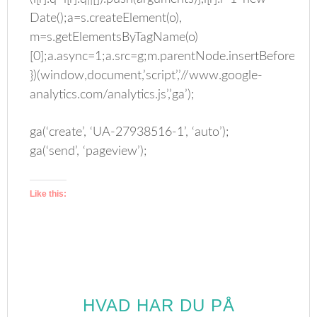
Date();a=s.createElement(o),
m=s.getElementsByTagName(o)
[0];a.async=1;a.src=g;m.parentNode.insertBefore(a,m
})(window,document,’script’,’//www.google-
analytics.com/analytics.js’,’ga’);
ga(‘create’, ‘UA-27938516-1’, ‘auto’);
ga(‘send’, ‘pageview’);
Like this:
HVAD HAR DU PÅ