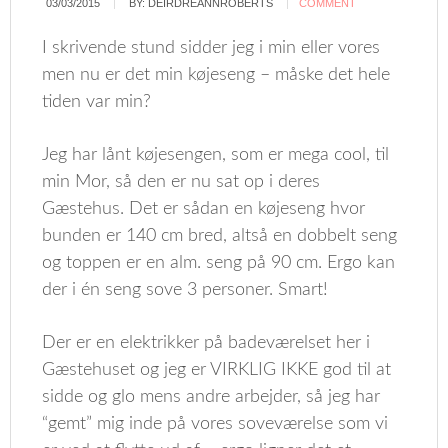
03/03/2015
BY:
DEIRDREANNROBERTS
COMMENT
I skrivende stund sidder jeg i min eller vores
men nu er det min køjeseng – måske det hele
tiden var min?
Jeg har lånt køjesengen, som er mega cool, til
min Mor, så den er nu sat op i deres
Gæstehus. Det er sådan en køjeseng hvor
bunden er 140 cm bred, altså en dobbelt seng
og toppen er en alm. seng på 90 cm. Ergo kan
der i én seng sove 3 personer. Smart!
Der er en elektrikker på badeværelset her i
Gæstehuset og jeg er VIRKLIG IKKE god til at
sidde og glo mens andre arbejder, så jeg har
“gemt” mig inde på vores soveværelse som vi