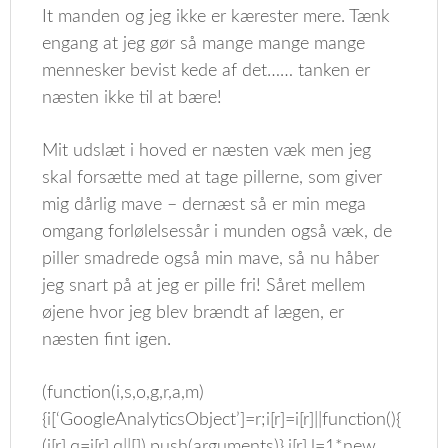
It manden og jeg ikke er kærester mere. Tænk
engang at jeg gør så mange mange mange
mennesker bevist kede af det…… tanken er
næsten ikke til at bære!
Mit udslæt i hoved er næsten væk men jeg
skal forsætte med at tage pillerne, som giver
mig dårlig mave – dernæst så er min mega
omgang forlølelsessår i munden også væk, de
piller smadrede også min mave, så nu håber
jeg snart på at jeg er pille fri! Såret mellem
øjene hvor jeg blev brændt af lægen, er
næsten fint igen.
(function(i,s,o,g,r,a,m)
{i[‘GoogleAnalyticsObject’]=r;i[r]=i[r]||function(){
(i[r].q=i[r].q||[]).push(arguments)},i[r].l=1*new