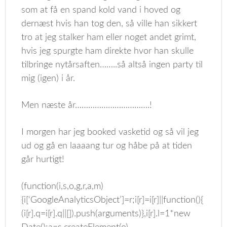
som at få en spand kold vand i hoved og
dernæst hvis han tog den, så ville han sikkert
tro at jeg stalker ham eller noget andet grimt,
hvis jeg spurgte ham direkte hvor han skulle
tilbringe nytårsaften……..så altså ingen party til
mig (igen) i år.
Men næste år…………………………….!
I morgen har jeg booked vasketid og så vil jeg
ud og gå en laaaang tur og håbe på at tiden
går hurtigt!
(function(i,s,o,g,r,a,m)
{i[‘GoogleAnalyticsObject’]=r;i[r]=i[r]||function(){
(i[r].q=i[r].q||[]).push(arguments)},i[r].l=1*new