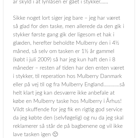
ar skyld i at lynlåsen er gået i stykker……
Sikke noget lort siger jeg bare – jeg har været
så glad for den taske, men allerede da den gik i
stykker første gang gik der ligesom et hak i
glæden, herefter beholdte Mulberry den i 4½
måned, så selv om tasken er 1½ år gammel
(købt i juli 2009) så har jeg kun haft den i 8
måneder – resten af tiden har den enten været
i stykker, til reperation hos Mulberry Danmark
eller på vej til og fra Mulberry England…………så
helt klart jeg kan desværre ikke anbefale at
købe en Mulberry taske hos Mulberry i Århus!
Vildt skuffende for jeg fik en rigtig god service
da jeg købte den (selvføgelig) og nu da jeg skal
reklamerer så står de på bagbenene og vil ikke
lave tasken igen 🙁