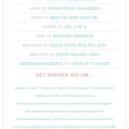
HMM
TIL
PÅ KANTEN AF EVIGHEDEN
HMM
TIL
AND THE JOKE GOES ON
HENRIK
TIL
DEL: 1 AF 2.
LINN
TIL
RANDOM TANKER #1
BØLLEMIS
TIL
SIDSTE SIDSTE INDLÆG I 2019
BØLLEMIS
TIL
SIDSTE INDLÆG I 2019
DEIRDREANNROBERTS
TIL
HÆVN AT ITS FINEST
DÉT SKRIVER JEG OM…
#metoo
1. Maj
2 År i Psykiatrien
4. Maj
40 Års Fødselsdag
41 Års Fødselsdag
365
Dage
2013
2015
2016
2017
2018
Aarhus
Aarhus
Kommune
Abort
Adoption
Advisor
Advokat
Afdeling for Selvmordsforbyggelse
Risskov
Affald
Afføring
Afrika
Afsavn
Afslag
Afslutning
Alene
Alene
Hjemme
Alkohol
Allerhelgens 2019
Alzheimer
Analsex
Anerkendelse
Anika
Anne
Linnet
Anonym
Ansigt
App
Ar
Arbejde
arbejdslø
Arbejdsløs
Arv
At Elske Sig Selv
Ayal
B-