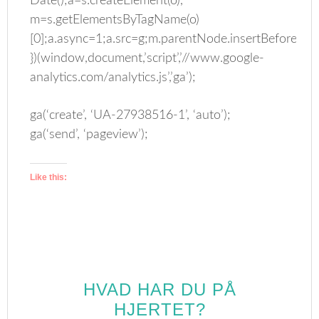
Date();a=s.createElement(o),
m=s.getElementsByTagName(o)
[0];a.async=1;a.src=g;m.parentNode.insertBefore(a,m
})(window,document,’script’,’//www.google-
analytics.com/analytics.js’,’ga’);
ga(‘create’, ‘UA-27938516-1’, ‘auto’);
ga(‘send’, ‘pageview’);
Like this:
HVAD HAR DU PÅ
HJERTET?