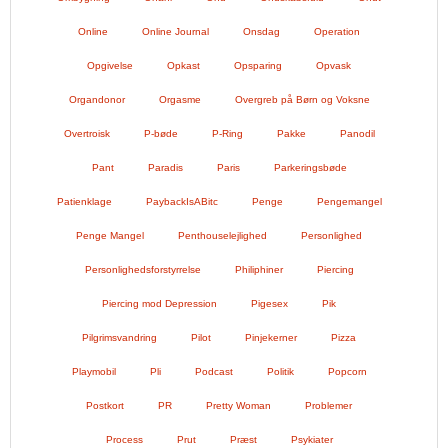
Online
Online Journal
Onsdag
Operation
Opgivelse
Opkast
Opsparing
Opvask
Organdonor
Orgasme
Overgreb på Børn og Voksne
Overtroisk
P-bøde
P-Ring
Pakke
Panodil
Pant
Paradis
Paris
Parkeringsbøde
Patienklage
PaybackIsABitc
Penge
Pengemangel
Penge Mangel
Penthouselejlighed
Personlighed
Personlighedsforstyrrelse
Philiphiner
Piercing
Piercing mod Depression
Pigesex
Pik
Pilgrimsvandring
Pilot
Pinjekerner
Pizza
Playmobil
Pli
Podcast
Politik
Popcorn
Postkort
PR
Pretty Woman
Problemer
Process
Prut
Præst
Psykiater