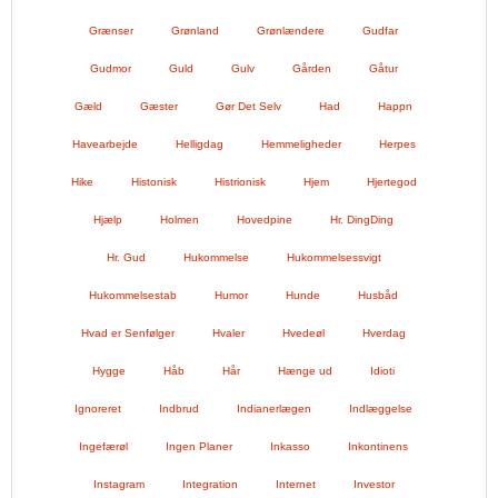
Grænser
Grønland
Grønlændere
Gudfar
Gudmor
Guld
Gulv
Gården
Gåtur
Gæld
Gæster
Gør Det Selv
Had
Happn
Havearbejde
Helligdag
Hemmeligheder
Herpes
Hike
Histonisk
Histrionisk
Hjem
Hjertegod
Hjælp
Holmen
Hovedpine
Hr. DingDing
Hr. Gud
Hukommelse
Hukommelsessvigt
Hukommelsestab
Humor
Hunde
Husbåd
Hvad er Senfølger
Hvaler
Hvedeøl
Hverdag
Hygge
Håb
Hår
Hænge ud
Idioti
Ignoreret
Indbrud
Indianerlægen
Indlæggelse
Ingefærøl
Ingen Planer
Inkasso
Inkontinens
Instagram
Integration
Internet
Investor