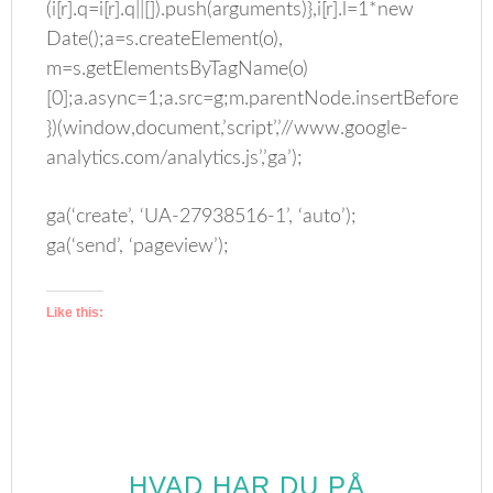
(i[r].q=i[r].q||[]).push(arguments)},i[r].l=1*new
Date();a=s.createElement(o),
m=s.getElementsByTagName(o)
[0];a.async=1;a.src=g;m.parentNode.insertBefore(a,m
})(window,document,’script’,’//www.google-
analytics.com/analytics.js’,’ga’);
ga(‘create’, ‘UA-27938516-1’, ‘auto’);
ga(‘send’, ‘pageview’);
Like this:
HVAD HAR DU PÅ