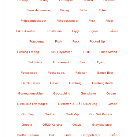
Fremtidsdrømme
Fridag
Fridød
Frihed
Frihedsbudskabet
Frihedskæmper
Frisk
Frisør
Frk. Sikkerhed
Frustration
Frygt
Fryser
Fråseri
Fråspenge
Fræk
Fuck
Fucked Up
Fucking Fredag
Fuck Psykiatrien
Fuld
Fulde Mænd
Fuldmåne
Fundament
Fyret
Fyring
Fødselsdag
Fødselsdag.
Følelser
Gamle Biler
Gamle Dates
Gaver
Genbrug
Genbrugsbutik
Generationsskifte
Geocaching
Gevækster
Gevær
Glem Ikke Hverdagen
Glemmer Du Så Husker Jeg
Glæde
God Dag
Godnat
Godt Vejr
God Will Provide
Google
GR20 Korsika
Gravid
Graviditetstest
Grethe Bertram
Grill
Grim
Gruppeterapi
Gråd