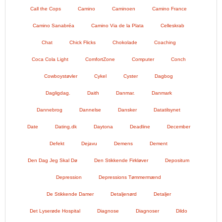
Call the Cops
Camino
Caminoen
Camino France
Camino Sanabréa
Camino Via de la Plata
Celleskrab
Chat
Chick Flicks
Chokolade
Coaching
Coca Cola Light
ComfortZone
Computer
Conch
Cowboystøvler
Cykel
Cyster
Dagbog
Dagligdag.
Daith
Danmar.
Danmark
Dannebrog
Dannelse
Dansker
Datatilsynet
Date
Dating.dk
Daytona
Deadline
December
Defekt
Dejavu
Demens
Dement
Den Dag Jeg Skal Dø
Den Stikkende Firkløver
Depositum
Depression
Depressions Tømmermænd
De Stikkende Damer
Detaljenørd
Detaljer
Det Lyserøde Hospital
Diagnose
Diagnoser
Dildo