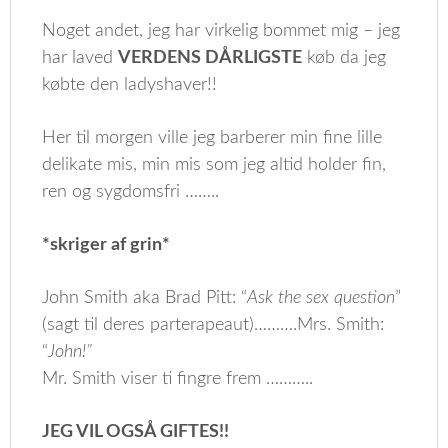
Noget andet, jeg har virkelig bommet mig – jeg
har laved
VERDENS DÅRLIGSTE
køb da jeg
købte den ladyshaver!!
Her til morgen ville jeg barberer min fine lille
delikate mis, min mis som jeg altid holder fin,
ren og sygdomsfri ……..
*skriger af grin*
John Smith aka Brad Pitt: “
Ask the sex question
”
(sagt til deres parterapeaut)……….Mrs. Smith:
“
John!”
Mr. Smith viser ti fingre frem ………..
JEG VIL OGSÅ GIFTES!!