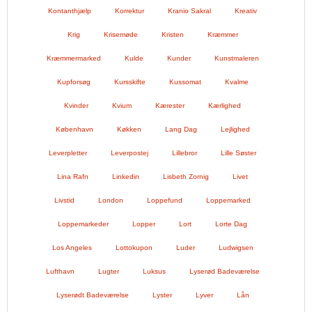
Kontanthjælp
Korrektur
Kranio Sakral
Kreativ
Krig
Krisemøde
Kristen
Kræmmer
Kræmmermarked
Kulde
Kunder
Kunstmaleren
Kupforsøg
Kursskifte
Kussomat
Kvalme
Kvinder
Kvium
Kærester
Kærlighed
København
Køkken
Lang Dag
Lejlighed
Leverpletter
Leverpostej
Lillebror
Lille Søster
Lina Rafn
Linkedin
Lisbeth Zornig
Livet
Livstid
London
Loppefund
Loppemarked
Loppemarkeder
Lopper
Lort
Lorte Dag
Los Angeles
Lottokupon
Luder
Ludwigsen
Lufthavn
Lugter
Luksus
Lyserød Badeværelse
Lyserødt Badeværelse
Lyster
Lyver
Lån