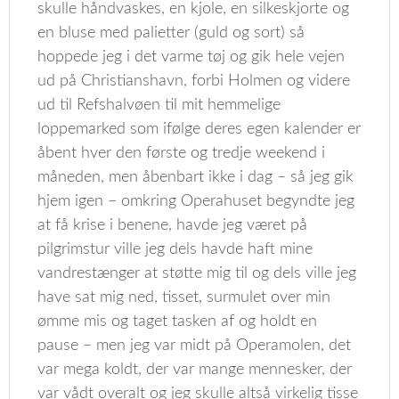
skulle håndvaskes, en kjole, en silkeskjorte og
en bluse med palietter (guld og sort) så
hoppede jeg i det varme tøj og gik hele vejen
ud på Christianshavn, forbi Holmen og videre
ud til Refshalvøen til mit hemmelige
loppemarked som ifølge deres egen kalender er
åbent hver den første og tredje weekend i
måneden, men åbenbart ikke i dag – så jeg gik
hjem igen – omkring Operahuset begyndte jeg
at få krise i benene, havde jeg været på
pilgrimstur ville jeg dels havde haft mine
vandrestænger at støtte mig til og dels ville jeg
have sat mig ned, tisset, surmulet over min
ømme mis og taget tasken af og holdt en
pause – men jeg var midt på Operamolen, det
var mega koldt, der var mange mennesker, der
var vådt overalt og jeg skulle altså virkelig tisse