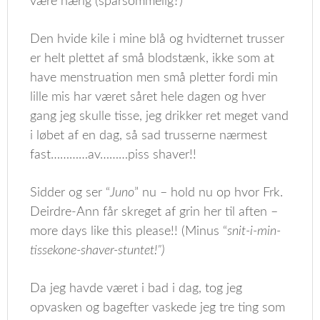
være nærig (sparsommelig?)
Den hvide kile i mine blå og hvidternet trusser
er helt plettet af små blodstænk, ikke som at
have menstruation men små pletter fordi min
lille mis har været såret hele dagen og hver
gang jeg skulle tisse, jeg drikker ret meget vand
i løbet af en dag, så sad trusserne nærmest
fast…………av………piss shaver!!
Sidder og ser “
Juno
” nu – hold nu op hvor Frk.
Deirdre-Ann får skreget af grin her til aften –
more days like this please!! (Minus “
snit-i-min-
tissekone-shaver-stuntet!”)
Da jeg havde været i bad i dag, tog jeg
opvasken og bagefter vaskede jeg tre ting som