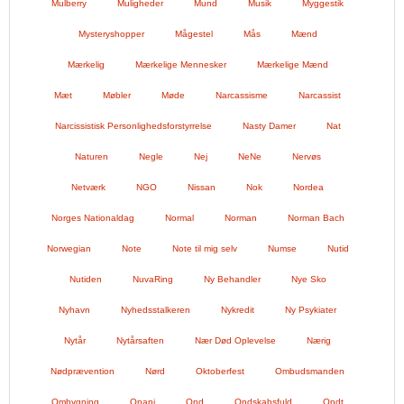
Mulberry
Muligheder
Mund
Musik
Myggestik
Mysteryshopper
Mågestel
Mås
Mænd
Mærkelig
Mærkelige Mennesker
Mærkelige Mænd
Mæt
Møbler
Møde
Narcassisme
Narcassist
Narcissistisk Personlighedsforstyrrelse
Nasty Damer
Nat
Naturen
Negle
Nej
NeNe
Nervøs
Netværk
NGO
Nissan
Nok
Nordea
Norges Nationaldag
Normal
Norman
Norman Bach
Norwegian
Note
Note til mig selv
Numse
Nutid
Nutiden
NuvaRing
Ny Behandler
Nye Sko
Nyhavn
Nyhedsstalkeren
Nykredit
Ny Psykiater
Nytår
Nytårsaften
Nær Død Oplevelse
Nærig
Nødprævention
Nørd
Oktoberfest
Ombudsmanden
Ombygning
Onani
Ond
Ondskabsfuld
Ondt