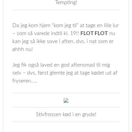
Tempting!
Da jeg kom hjem “kom jeg til” at tage en lille lur
– som så varede indtil kl. 19!!
FLOT FLOT
nu
kan jeg så ikke sove i aften, dvs. i nat som er
øhhh nu!
Jeg fik også laved en god aftensmad til mig
selv – dvs. først glemte jeg at tage kødet ud af
fryseren…..
Stivfrossen kød i en gryde!