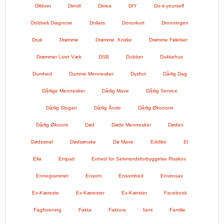
Dildoer
Dirndl
Dirrea
DIY
Do-it-yourself
Dobbelt Diagnose
Dollars
Donorkort
Dronningen
Druk
Drømme
Drømme. Knirke
Drømme Følelser
Drømmer Livet Væk
DSB
Dubber
Dukkehus
Dumhed
Dumme Mennesker
Dysfori
Dårlig Dag
Dårlige Mennesker
Dårlig Mave
Dårlig Service
Dårlig Slogan
Dårlig Ånde
Dårlig Økonomi
Dårlig Økoomi
Død
Døde Mennesker
Døden
Dødsstraf
Dødsønske
Dø Mave
Eddike
El
Ella
Empati
Enhed for Selvmordsforbyggelse Risskov
Ennegrammet
Ensom
Ensomhed
Envirosax
Ex-Kæreste
Ex-Kærester
Ex-Kærster
Facebook
Fagforening
Fakta
Faktura
fami
Familie