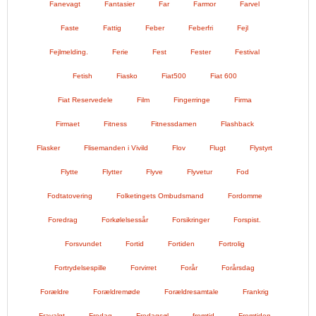
Fanevagt
Fantasier
Far
Farmor
Farvel
Faste
Fattig
Feber
Feberfri
Fejl
Fejlmelding.
Ferie
Fest
Fester
Festival
Fetish
Fiasko
Fiat500
Fiat 600
Fiat Reservedele
Film
Fingerringe
Firma
Firmaet
Fitness
Fitnessdamen
Flashback
Flasker
Flisemanden i Vivild
Flov
Flugt
Flystyrt
Flytte
Flytter
Flyve
Flyvetur
Fod
Fodtatovering
Folketingets Ombudsmand
Fordomme
Foredrag
Forkølelsessår
Forsikringer
Forspist.
Forsvundet
Fortid
Fortiden
Fortrolig
Fortrydelsespille
Forvirret
Forår
Forårsdag
Forældre
Forældremøde
Forældresamtale
Frankrig
Fravalgt
Fredag
Fredagsøl
fremtid
Fremtiden