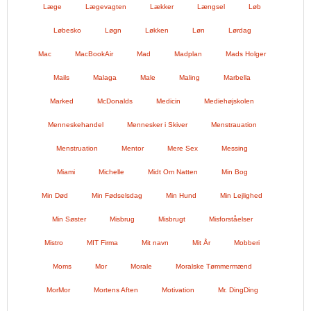
Læge
Lægevagten
Lækker
Længsel
Løb
Løbesko
Løgn
Løkken
Løn
Lørdag
Mac
MacBookAir
Mad
Madplan
Mads Holger
Mails
Malaga
Male
Maling
Marbella
Marked
McDonalds
Medicin
Mediehøjskolen
Menneskehandel
Mennesker i Skiver
Menstrauation
Menstruation
Mentor
Mere Sex
Messing
Miami
Michelle
Midt Om Natten
Min Bog
Min Død
Min Fødselsdag
Min Hund
Min Lejlighed
Min Søster
Misbrug
Misbrugt
Misforståelser
Mistro
MIT Firma
Mit navn
Mit År
Mobberi
Moms
Mor
Morale
Moralske Tømmermænd
MorMor
Mortens Aften
Motivation
Mr. DingDing