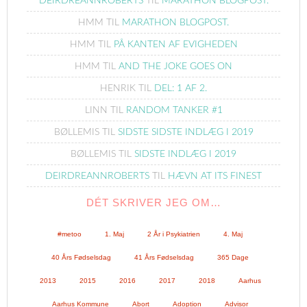
DEIRDREANNROBERTS
TIL
MARATHON BLOGPOST.
HMM
TIL
MARATHON BLOGPOST.
HMM
TIL
PÅ KANTEN AF EVIGHEDEN
HMM
TIL
AND THE JOKE GOES ON
HENRIK
TIL
DEL: 1 AF 2.
LINN
TIL
RANDOM TANKER #1
BØLLEMIS
TIL
SIDSTE SIDSTE INDLÆG I 2019
BØLLEMIS
TIL
SIDSTE INDLÆG I 2019
DEIRDREANNROBERTS
TIL
HÆVN AT ITS FINEST
DÉT SKRIVER JEG OM…
#metoo
1. Maj
2 År i Psykiatrien
4. Maj
40 Års Fødselsdag
41 Års Fødselsdag
365 Dage
2013
2015
2016
2017
2018
Aarhus
Aarhus Kommune
Abort
Adoption
Advisor