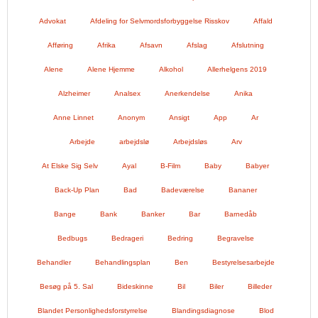
Advokat
Afdeling for Selvmordsforbyggelse Risskov
Affald
Afføring
Afrika
Afsavn
Afslag
Afslutning
Alene
Alene Hjemme
Alkohol
Allerhelgens 2019
Alzheimer
Analsex
Anerkendelse
Anika
Anne Linnet
Anonym
Ansigt
App
Ar
Arbejde
arbejdslø
Arbejdsløs
Arv
At Elske Sig Selv
Ayal
B-Film
Baby
Babyer
Back-Up Plan
Bad
Badeværelse
Bananer
Bange
Bank
Banker
Bar
Barnedåb
Bedbugs
Bedrageri
Bedring
Begravelse
Behandler
Behandlingsplan
Ben
Bestyrelsesarbejde
Besøg på 5. Sal
Bideskinne
Bil
Biler
Billeder
Blandet Personlighedsforstyrrelse
Blandingsdiagnose
Blod