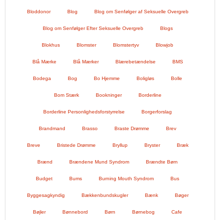
Bloddonor
Blog
Blog om Senfølger af Seksuelle Overgreb
Blog om Senfølger Efter Seksuelle Overgreb
Blogs
Blokhus
Blomster
Blomstertyv
Blowjob
Blå Mærke
Blå Mærker
Blærebetændelse
BMS
Bodega
Bog
Bo Hjemme
Boligløs
Bolle
Bom Stærk
Bookninger
Borderline
Borderline Personlighedsforstyrrelse
Borgerforslag
Brandmand
Brasso
Braste Drømme
Brev
Breve
Bristede Drømme
Bryllup
Bryster
Bræk
Brænd
Brændene Mund Syndrom
Brændte Børn
Budget
Bums
Burning Mouth Syndrom
Bus
Byggesagkyndig
Bækkenbundskugler
Bænk
Bøger
Bøjler
Bønnebord
Børn
Børnebog
Cafe