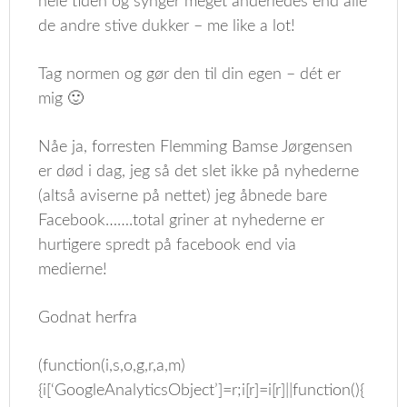
hele tiden og synger meget anderledes end alle
de andre stive dukker – me like a lot!
Tag normen og gør den til din egen – dét er
mig 🙂
Nåe ja, forresten Flemming Bamse Jørgensen
er død i dag, jeg så det slet ikke på nyhederne
(altså aviserne på nettet) jeg åbnede bare
Facebook…….total griner at nyhederne er
hurtigere spredt på facebook end via
medierne!
Godnat herfra
(function(i,s,o,g,r,a,m)
{i[‘GoogleAnalyticsObject’]=r;i[r]=i[r]||function(){