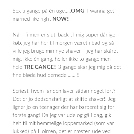
Sex ti gange på én uge…..
OMG
, I wanna get
married like right
NOW
!!
Nå – filmen er slut, back til mig super dårlige
køb, jeg har her til morgen været i bad og så
ville jeg bruge min nye shaver – jeg har skåret
mig, ikke én gang, heller ikke to gange men
hele
TRE GANGE
!! 3 gange skar jeg mig på det
fine bløde hud dernede……..!!
Seriøst, hvem fanden laver sådan noget lort?
Det er jo dødsensfarligt at skifte shaver!! Jeg
ligner jo en teenager der har barberet sig for
første gang! Da jeg var ude og gå i dag, gik
helt til mit hemmelige loppemarked (som var
lukked) på Holmen, det er næsten ude ved