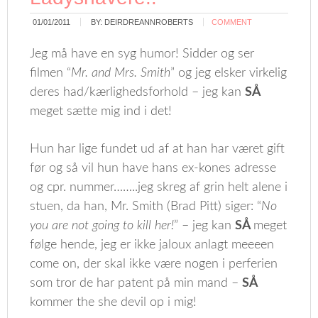
01/01/2011
BY:
DEIRDREANNROBERTS
COMMENT
Jeg må have en syg humor! Sidder og ser
filmen “
Mr. and Mrs. Smith
” og jeg elsker virkelig
deres had/kærlighedsforhold – jeg kan
SÅ
meget sætte mig ind i det!
Hun har lige fundet ud af at han har været gift
før og så vil hun have hans ex-kones adresse
og cpr. nummer……..jeg skreg af grin helt alene i
stuen, da han, Mr. Smith (Brad Pitt) siger: “
No
you are not going to kill her!
” – jeg kan
SÅ
meget
følge hende, jeg er ikke jaloux anlagt meeeen
come on, der skal ikke være nogen i perferien
som tror de har patent på min mand –
SÅ
kommer the she devil op i mig!