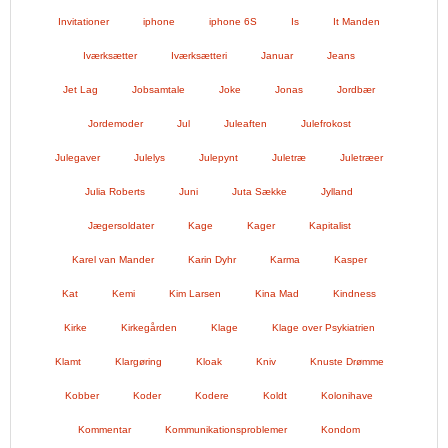
Invitationer
iphone
iphone 6S
Is
It Manden
Iværksætter
Iværksætteri
Januar
Jeans
Jet Lag
Jobsamtale
Joke
Jonas
Jordbær
Jordemoder
Jul
Juleaften
Julefrokost
Julegaver
Julelys
Julepynt
Juletræ
Juletræer
Julia Roberts
Juni
Juta Sække
Jylland
Jægersoldater
Kage
Kager
Kapitalist
Karel van Mander
Karin Dyhr
Karma
Kasper
Kat
Kemi
Kim Larsen
Kina Mad
Kindness
Kirke
Kirkegården
Klage
Klage over Psykiatrien
Klamt
Klargøring
Kloak
Kniv
Knuste Drømme
Kobber
Koder
Kodere
Koldt
Kolonihave
Kommentar
Kommunikationsproblemer
Kondom