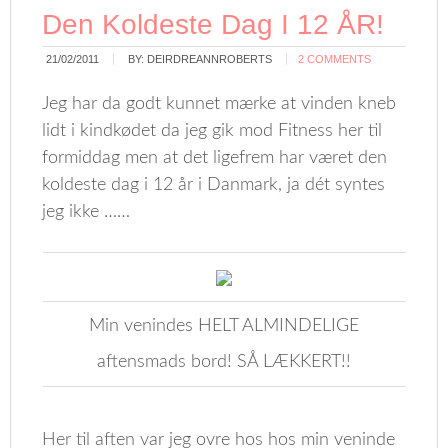
Den Koldeste Dag I 12 ÅR!
21/02/2011
BY:
DEIRDREANNROBERTS
2 COMMENTS
Jeg har da godt kunnet mærke at vinden kneb
lidt i kindkødet da jeg gik mod Fitness her til
formiddag men at det ligefrem har været den
koldeste dag i 12 år i Danmark, ja dét syntes
jeg ikke ……
Min venindes HELT ALMINDELIGE
aftensmads bord! SÅ LÆKKERT!!
Her til aften var jeg ovre hos hos min veninde