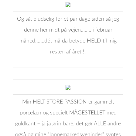
Og så, pludselig for et par dage siden så jeg
denne her midt på vejen………i februar
måned…….dét må da betyde HELD til mig
resten af året!!!
Min HELT STORE PASSION er gammelt
porcelæn og specielt MÅGESTELLET med
guldkant – ja ja grin bare, det gør ALLE andre
også og mine “loppemarkedsveninder” syntes