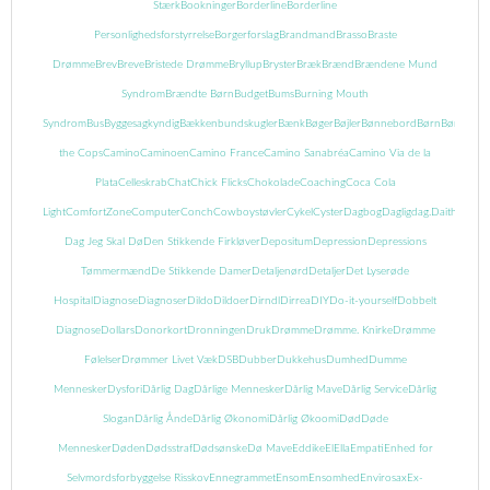
Stærk
Bookninger
Borderline
Borderline
Personlighedsforstyrrelse
Borgerforslag
Brandmand
Brasso
Braste
Drømme
Brev
Breve
Bristede Drømme
Bryllup
Bryster
Bræk
Brænd
Brændene Mund
Syndrom
Brændte Børn
Budget
Bums
Burning Mouth
Syndrom
Bus
Byggesagkyndig
Bækkenbundskugler
Bænk
Bøger
Bøjler
Bønnebord
Børn
Børnebog
the Cops
Camino
Caminoen
Camino France
Camino Sanabréa
Camino Via de la
Plata
Celleskrab
Chat
Chick Flicks
Chokolade
Coaching
Coca Cola
Light
ComfortZone
Computer
Conch
Cowboystøvler
Cykel
Cyster
Dagbog
Dagligdag.
Daith
Danma
Dag Jeg Skal Dø
Den Stikkende Firkløver
Depositum
Depression
Depressions
Tømmermænd
De Stikkende Damer
Detaljenørd
Detaljer
Det Lyserøde
Hospital
Diagnose
Diagnoser
Dildo
Dildoer
Dirndl
Dirrea
DIY
Do-it-yourself
Dobbelt
Diagnose
Dollars
Donorkort
Dronningen
Druk
Drømme
Drømme. Knirke
Drømme
Følelser
Drømmer Livet Væk
DSB
Dubber
Dukkehus
Dumhed
Dumme
Mennesker
Dysfori
Dårlig Dag
Dårlige Mennesker
Dårlig Mave
Dårlig Service
Dårlig
Slogan
Dårlig Ånde
Dårlig Økonomi
Dårlig Økoomi
Død
Døde
Mennesker
Døden
Dødsstraf
Dødsønske
Dø Mave
Eddike
El
Ella
Empati
Enhed for
Selvmordsforbyggelse Risskov
Ennegrammet
Ensom
Ensomhed
Envirosax
Ex-