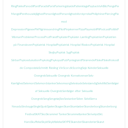
Ring
Pakke
Panodil
Pant
Paradis
Paris
Parkeringsbøde
Patienklage
PaybackIsABitc
Penge
Pengeman
Mangel
Penthouselejlighed
Personlighed
Personlighedsforstyrrelse
Philiphiner
Piercing
Piercing
mod
Depression
Pigesex
Pik
Pilgrimsvandring
Pilot
Pinjekerner
Pizza
Playmobil
Pli
Podcast
Politik
Popcor
Woman
Problemer
Process
Prut
Præst
Psykiater
Psykiater-Lærling
Psykiatrien
Psykiatrien
på Finansloven
Psykiatrisk Hospital
Psykiatrisk Hospital Risskov
Psykiatrisk Hospital
Skejby
Psykisk Syg
Psykisk
Sårbar
Psykoedukation
Psykolog
Psykopat
Pub
Pyntegrønt
Pårørende
Påske
Påskefrokost
Pædofil
de Compostela
Schmitt Riesling Vin
Scor.dk
Scoring
Seje Kvinder
Seksuelle
Overgreb
Seksuelle Overgreb Konsekvenser
Selv-
Kærlighed
Selvmord
Selvmordstanker
Selvomsorg
Selvskade
Selvstændig
Selvtillid
Senfølger
Senføl
af Seksuelle Overgreb
Senfølger efter Seksuelle
Overgreb
Seng
Sengetøj
Sex
Sextanker
Siden Sidst
Sierra
Nevada
Sindssyge
Single
Sjusk
Sjælen
Skagen
Skam
Skamlæber
Skanderborg
Skanderborg
Festival
SKAT
Sko
Skrammel Tanker
Skrammeltanker
Skrivelyst
Skt.
Hans
Skuffelse
Skyld
Skyldfølelse
SKYPE
Skænderi
Skænderier
Skævt