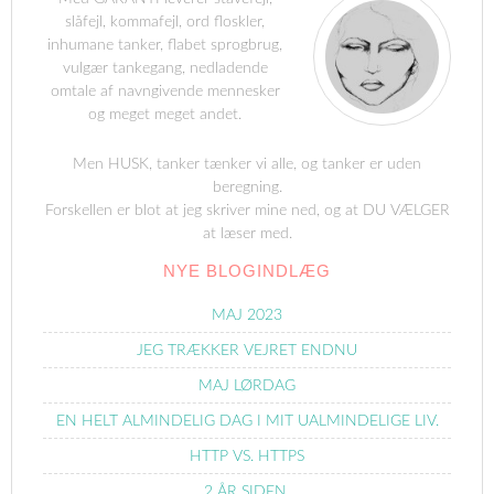
slåfejl, kommafejl, ord floskler,
inhumane tanker, flabet sprogbrug,
vulgær tankegang, nedladende
omtale af navngivende mennesker
og meget meget andet.
Men HUSK, tanker tænker vi alle, og tanker er uden
beregning.
Forskellen er blot at jeg skriver mine ned, og at DU VÆLGER
at læser med.
NYE BLOGINDLÆG
MAJ 2023
JEG TRÆKKER VEJRET ENDNU
MAJ LØRDAG
EN HELT ALMINDELIG DAG I MIT UALMINDELIGE LIV.
HTTP VS. HTTPS
2 ÅR SIDEN.