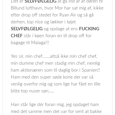
Det er
SELVFØLGELIG
at gå ind af af døren til
Billund lufthavn, hvor Mor har sat mig af, kikke
efter drop off stedet for Ryan Air og så gå
derhen, top nice og lækker i tøjet
SELVFØLGELIG
og opdage at ens
FUCKING
CHEF
står i køen foran en til drop off for
bagage til Malaga!!!
Yes sir, min chef…….altså ikke min chef chef,
min dumme chef men stadig min chef, nemlig
ham aktionæren som til daglig bor i Spanien!!
Ham med den super søde kone der var så
venlig overfor mig og som lige har fået en lille
bitte top nuser søn…..
Han står lige dér foran mig, jeg opdaget ham
med det samme men det var for sent at bakke