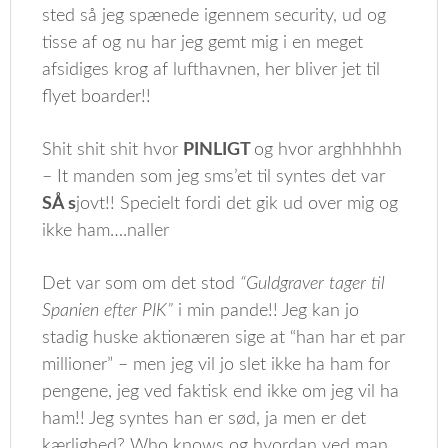
sted så jeg spænede igennem security, ud og
tisse af og nu har jeg gemt mig i en meget
afsidiges krog af lufthavnen, her bliver jet til
flyet boarder!!
Shit shit shit hvor
PINLIGT
og hvor arghhhhhh
– It manden som jeg sms’et til syntes det var
SÅ s
jovt!! Specielt fordi det gik ud over mig og
ikke ham….naller
Det var som om det stod
“Guldgraver tager til
Spanien efter PIK”
i min pande!! Jeg kan jo
stadig huske aktionæren sige at “han har et par
millioner” – men jeg vil jo slet ikke ha ham for
pengene, jeg ved faktisk end ikke om jeg vil ha
ham!! Jeg syntes han er sød, ja men er det
kærlighed? Who knows og hvordan ved man