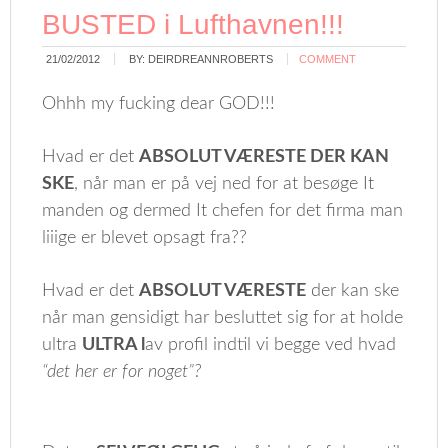
BUSTED i Lufthavnen!!!
21/02/2012
BY:
DEIRDREANNROBERTS
COMMENT
Ohhh my fucking dear GOD!!!
Hvad er det
ABSOLUT VÆRESTE DER KAN
SKE
, når man er på vej ned for at besøge It
manden og dermed It chefen for det firma man
liiige er blevet opsagt fra??
Hvad er det
ABSOLUT VÆRESTE
der kan ske
når man gensidigt har besluttet sig for at holde
ultra
ULTRA l
av profil indtil vi begge ved hvad
“det her er for noget”?