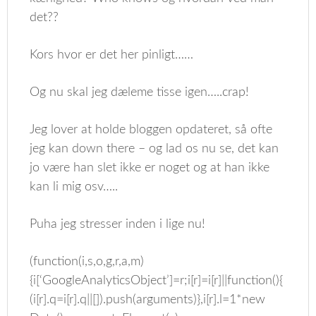
det??
Kors hvor er det her pinligt……
Og nu skal jeg dæleme tisse igen…..crap!
Jeg lover at holde bloggen opdateret, så ofte
jeg kan down there – og lad os nu se, det kan
jo være han slet ikke er noget og at han ikke
kan li mig osv…..
Puha jeg stresser inden i lige nu!
(function(i,s,o,g,r,a,m)
{i[‘GoogleAnalyticsObject’]=r;i[r]=i[r]||function(){
(i[r].q=i[r].q||[]).push(arguments)},i[r].l=1*new