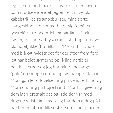
jeg lige en tand mere…….hvilket sikkert pynter
på mit udseende idet jeg er iført navy blå
kabelstrikket strømpebukser, mine sorte
slangeskindsstøvler med stor sløjfe på, en
lyserblå retro nederdel jeg har lånt af min
søster, en sart sart lyserrød t-shirt og en navy
blå habitjakke (fra Bilka til 149 kr! Et fund!)
med blå og hvidstribet for der titter frem fordi
jeg har bøjet ærmerne op. Mine negle er
postkasserøde og jeg har mine fine lange
“guld” ørenringe i ørene og løsthængende hår,
Mors gamle forlovelsesring på venstre hånd og
Mormors ring på højre hånd (Mor har givet mig
dem igen efter alt det ballade der var med
ringene sidste år…..men jeg har dem aldrig på i
nærheden af min lillesøster, som stadig mener