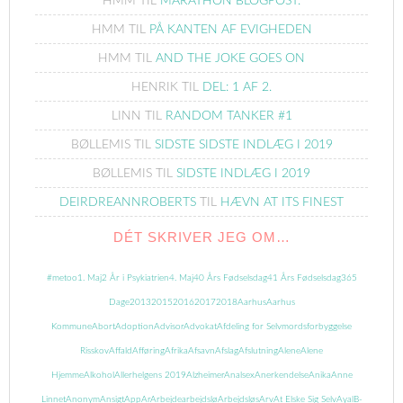
HMM
TIL
MARATHON BLOGPOST.
HMM
TIL
PÅ KANTEN AF EVIGHEDEN
HMM
TIL
AND THE JOKE GOES ON
HENRIK
TIL
DEL: 1 AF 2.
LINN
TIL
RANDOM TANKER #1
BØLLEMIS
TIL
SIDSTE SIDSTE INDLÆG I 2019
BØLLEMIS
TIL
SIDSTE INDLÆG I 2019
DEIRDREANNROBERTS
TIL
HÆVN AT ITS FINEST
DÉT SKRIVER JEG OM…
#metoo
1. Maj
2 År i Psykiatrien
4. Maj
40 Års Fødselsdag
41 Års Fødselsdag
365
Dage
2013
2015
2016
2017
2018
Aarhus
Aarhus
Kommune
Abort
Adoption
Advisor
Advokat
Afdeling for Selvmordsforbyggelse
Risskov
Affald
Afføring
Afrika
Afsavn
Afslag
Afslutning
Alene
Alene
Hjemme
Alkohol
Allerhelgens 2019
Alzheimer
Analsex
Anerkendelse
Anika
Anne
Linnet
Anonym
Ansigt
App
Ar
Arbejde
arbejdslø
Arbejdsløs
Arv
At Elske Sig Selv
Ayal
B-