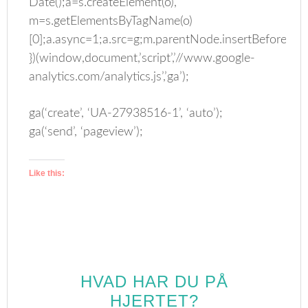
Date();a=s.createElement(o),
m=s.getElementsByTagName(o)
[0];a.async=1;a.src=g;m.parentNode.insertBefore(a,m
})(window,document,’script’,’//www.google-
analytics.com/analytics.js’,’ga’);
ga(‘create’, ‘UA-27938516-1’, ‘auto’);
ga(‘send’, ‘pageview’);
Like this:
HVAD HAR DU PÅ
HJERTET?