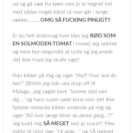
ud og gå væk fra køen som jo er hegnet ind
med sådan noget bånd så man går i lange
rækker……….
OMG SÅ FUCKING PINLIGT!!
Er du helt åndssvag hvor blev jeg
RØD SOM
EN SOLMODEN TOMAT
i hoved, jeg rødmet
og mine ben begyndte at ryste og jeg anede
slet ikke hvad jeg skulle sige!!
Han kikker på mig og siger
“Hej!!! Hvor skal du
hen?”
Øhhhh jeg står ved drop off til
Malaga….jeg sagde bare
“Samme sted som
dig….”
og hans super søde kone som slet ikke
fattede mistanke kikker smilende på mig og
siger
“Aiii hvor længe bliver du denne gang…??”
J
eg kviet mig
SÅ MEGET
ved at svare!!! Men
måtte til sidst sige
“14 dage….”
og SÅ rødmet