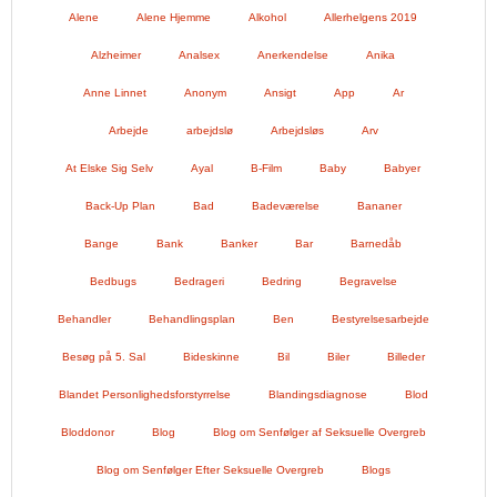
Alene
Alene Hjemme
Alkohol
Allerhelgens 2019
Alzheimer
Analsex
Anerkendelse
Anika
Anne Linnet
Anonym
Ansigt
App
Ar
Arbejde
arbejdslø
Arbejdsløs
Arv
At Elske Sig Selv
Ayal
B-Film
Baby
Babyer
Back-Up Plan
Bad
Badeværelse
Bananer
Bange
Bank
Banker
Bar
Barnedåb
Bedbugs
Bedrageri
Bedring
Begravelse
Behandler
Behandlingsplan
Ben
Bestyrelsesarbejde
Besøg på 5. Sal
Bideskinne
Bil
Biler
Billeder
Blandet Personlighedsforstyrrelse
Blandingsdiagnose
Blod
Bloddonor
Blog
Blog om Senfølger af Seksuelle Overgreb
Blog om Senfølger Efter Seksuelle Overgreb
Blogs