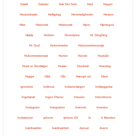
Gæld
Gæster
Gør Det Selv
Had
Happn
Havearbejde
Helligdag
Hemmeligheder
Herpes
Hike
Histonisk
Histrionisk
Hjem
Hjertegod
Hjælp
Holmen
Hovedpine
Hr. DingDing
Hr. Gud
Hukommelse
Hukommelsessvigt
Hukommelsestab
Humor
Hunde
Husbåd
Hvad er Senfølger
Hvaler
Hvedeøl
Hverdag
Hygge
Håb
Hår
Hænge ud
Idioti
Ignoreret
Indbrud
Indianerlægen
Indlæggelse
Ingefærøl
Ingen Planer
Inkasso
Inkontinens
Instagram
Integration
Internet
Investor
Invitationer
iphone
iphone 6S
Is
It Manden
Iværksætter
Iværksætteri
Januar
Jeans