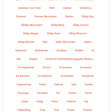
Drømmer Livet Væk
DSB
Dubber
Dukkehus
Dumhed
Dumme Mennesker
Dysfori
Dårlig Dag
Dårlige Mennesker
Dårlig Mave
Dårlig Service
Dårlig Slogan
Dårlig Ånde
Dårlig Økonomi
Dårlig Økoomi
Død
Døde Mennesker
Døden
Dødsstraf
Dødsønske
Dø Mave
Eddike
El
Ella
Empati
Enhed for Selvmordsforbyggelse Risskov
Ennegrammet
Ensom
Ensomhed
Envirosax
Ex-Kæreste
Ex-Kærester
Ex-Kærster
Facebook
Fagforening
Fakta
Faktura
fami
Familie
Fanevagt
Fantasier
Far
Farmor
Farvel
Faste
Fattig
Feber
Feberfri
Fejl
Fejlmelding.
Ferie
Fest
Fester
Festival