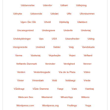
Uddannelse
Udenfor
Udkørt
Udlejning
Udnytte
Udseende
Udslæt
Uffe
Uforskammet
Ugen Der Gik
Uheld
Ulykkelig
Ulækkert
Uncategorized
Undergrave
Underliv
Undertøj
Undskyldninger
Ups
USA
Usandheder
Usling
Usoignerede
Uvished
Vabler
Valg
Vandskade
Varme
Vasketøj
Vejarbejde
Vejret
Velfærd
Velfærds Danmark
Veninder
Venlighed
Venner
Verden
Vesterbrogade
Via de la Plata
Video
Vinter
Vinterdæk
Vold
Voldtægt
Vrede
Våddragt
Våde Drømme
Vægt
Væk
Værktøj
Webcam Sex
Weekend
Whats'App
Wiltons
Wordpress.com
Wordpress.org
Yndlings
Yoga