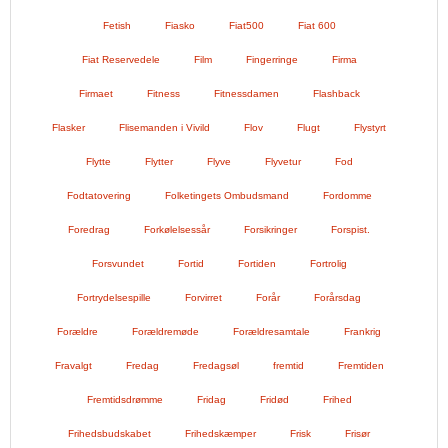
Fetish
Fiasko
Fiat500
Fiat 600
Fiat Reservedele
Film
Fingerringe
Firma
Firmaet
Fitness
Fitnessdamen
Flashback
Flasker
Flisemanden i Vivild
Flov
Flugt
Flystyrt
Flytte
Flytter
Flyve
Flyvetur
Fod
Fodtatovering
Folketingets Ombudsmand
Fordomme
Foredrag
Forkølelsessår
Forsikringer
Forspist.
Forsvundet
Fortid
Fortiden
Fortrolig
Fortrydelsespille
Forvirret
Forår
Forårsdag
Forældre
Forældremøde
Forældresamtale
Frankrig
Fravalgt
Fredag
Fredagsøl
fremtid
Fremtiden
Fremtidsdrømme
Fridag
Fridød
Frihed
Frihedsbudskabet
Frihedskæmper
Frisk
Frisør