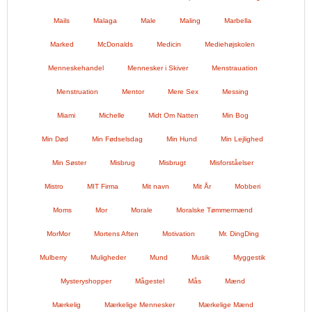
Mails
Malaga
Male
Maling
Marbella
Marked
McDonalds
Medicin
Mediehøjskolen
Menneskehandel
Mennesker i Skiver
Menstrauation
Menstruation
Mentor
Mere Sex
Messing
Miami
Michelle
Midt Om Natten
Min Bog
Min Død
Min Fødselsdag
Min Hund
Min Lejlighed
Min Søster
Misbrug
Misbrugt
Misforståelser
Mistro
MIT Firma
Mit navn
Mit År
Mobberi
Moms
Mor
Morale
Moralske Tømmermænd
MorMor
Mortens Aften
Motivation
Mr. DingDing
Mulberry
Muligheder
Mund
Musik
Myggestik
Mysteryshopper
Mågestel
Mås
Mænd
Mærkelig
Mærkelige Mennesker
Mærkelige Mænd