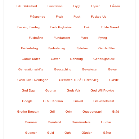
Frk. Sikkerhed
Frustration
Frygt
Fryser
Fråseri
Fråspenge
Fræk
Fuck
Fucked Up
Fucking Fredag
Fuck Psykiatrien
Fuld
Fulde Mænd
Fuldmåne
Fundament
Fyret
Fyring
Fødselsdag
Fødselsdag.
Følelser
Gamle Biler
Gamle Dates
Gaver
Genbrug
Genbrugsbutik
Generationsskifte
Geocaching
Gevækster
Gevær
Glem Ikke Hverdagen
Glemmer Du Så Husker Jeg
Glæde
God Dag
Godnat
Godt Vejr
God Will Provide
Google
GR20 Korsika
Gravid
Graviditetstest
Grethe Bertram
Grill
Grim
Gruppeterapi
Gråd
Grænser
Grønland
Grønlændere
Gudfar
Gudmor
Guld
Gulv
Gården
Gåtur