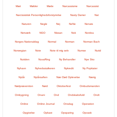
Mæt
Møbler
Møde
Narcassisme
Narcassist
Narcissistisk Personlighedsforstyrrelse
Nasty Damer
Nat
Naturen
Negle
Nej
NeNe
Nervøs
Netværk
NGO
Nissan
Nok
Nordea
Norges Nationaldag
Normal
Norman
Norman Bach
Norwegian
Note
Note til mig selv
Numse
Nutid
Nutiden
NuvaRing
Ny Behandler
Nye Sko
Nyhavn
Nyhedsstalkeren
Nykredit
Ny Psykiater
Nytår
Nytårsaften
Nær Død Oplevelse
Nærig
Nødprævention
Nørd
Oktoberfest
Ombudsmanden
Ombygning
Onani
Ond
Ondskabsfuld
Ondt
Online
Online Journal
Onsdag
Operation
Opgivelse
Opkast
Opsparing
Opvask