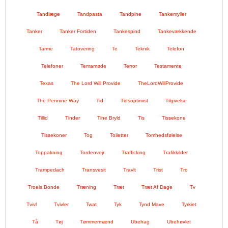
Tandlæge
Tandpasta
Tandpine
Tankemyller
Tanker
Tanker Fortiden
Tankespind
Tankevækkende
Tarme
Tatovering
Te
Teknik
Telefon
Telefoner
Temamøde
Terror
Testamente
Texas
The Lord Will Provide
TheLordWillProvide
The Pennine Way
Tid
Tidsoptimist
Tilgivelse
Tillid
Tinder
Tine Bryld
Tis
Tissekone
Tissekoner
Tog
Toiletter
Tomhedsfølelse
Toppakning
Tordenvejr
Trafficking
Trafikkilder
Trampedach
Transvesit
Travlt
Trist
Tro
Troels Bonde
Træning
Træt
Træt Af Dage
Tv
Tvivl
Tvivler
Twat
Tyk
Tynd Mave
Tyrkiet
Tå
Tøj
Tømmermænd
Ubehag
Ubehøvlet