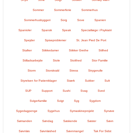
Sommer
Sommerferie
Sommerhus
Sommerhusbyggeri
Sorg
Sove
Spanien
Spanioler
Spansk
Speak
Speciallæge i Psykiatri
Spejder
Spiseproblemer
St. Jean Pied De Port
Stalker
Stikkedamer
Stikker Grethe
Stilhed
Stilladsarbejde
Stole
Stolthed
Stor Familie
Storm
Storskrald
Stress
Strygerulle
Styrelsen for Patientklager
Stærk
Sukker
Sult
SUP
Support
Sushi
Svag
Sved
Svigerfamilie
Svigt
Syg
Sygdom
Sygedagpenge
Sygehus
Symaskineprojekt
Synøve
Sømanden
Søndag
Søskende
Søster
Søvn
Søvnløs
Søvnløshed
Søvnmangel
Tak For Sidst