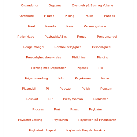
Organdonor
Orgasme
Overgreb på Børn og Voksne
Overtroisk
P-bøde
P-Ring
Pakke
Panodil
Pant
Paradis
Paris
Parkeringsbøde
Patienklage
PaybackIsABitc
Penge
Pengemangel
Penge Mangel
Penthouselejlighed
Personlighed
Personlighedsforstyrrelse
Philiphiner
Piercing
Piercing mod Depression
Pigesex
Pik
Pilgrimsvandring
Pilot
Pinjekerner
Pizza
Playmobil
Pli
Podcast
Politik
Popcorn
Postkort
PR
Pretty Woman
Problemer
Process
Prut
Præst
Psykiater
Psykiater-Lærling
Psykiatrien
Psykiatrien på Finansloven
Psykiatrisk Hospital
Psykiatrisk Hospital Risskov