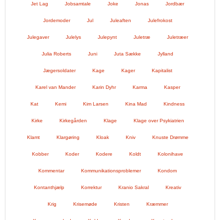
Jet Lag
Jobsamtale
Joke
Jonas
Jordbær
Jordemoder
Jul
Juleaften
Julefrokost
Julegaver
Julelys
Julepynt
Juletræ
Juletræer
Julia Roberts
Juni
Juta Sække
Jylland
Jægersoldater
Kage
Kager
Kapitalist
Karel van Mander
Karin Dyhr
Karma
Kasper
Kat
Kemi
Kim Larsen
Kina Mad
Kindness
Kirke
Kirkegården
Klage
Klage over Psykiatrien
Klamt
Klargøring
Kloak
Kniv
Knuste Drømme
Kobber
Koder
Kodere
Koldt
Kolonihave
Kommentar
Kommunikationsproblemer
Kondom
Kontanthjælp
Korrektur
Kranio Sakral
Kreativ
Krig
Krisemøde
Kristen
Kræmmer