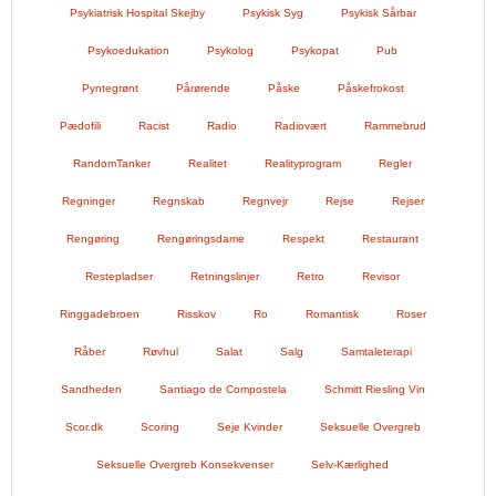
Psykiatrisk Hospital Skejby
Psykisk Syg
Psykisk Sårbar
Psykoedukation
Psykolog
Psykopat
Pub
Pyntegrønt
Pårørende
Påske
Påskefrokost
Pædofili
Racist
Radio
Radiovært
Rammebrud
RandomTanker
Realitet
Realityprogram
Regler
Regninger
Regnskab
Regnvejr
Rejse
Rejser
Rengøring
Rengøringsdame
Respekt
Restaurant
Restepladser
Retningslinjer
Retro
Revisor
Ringgadebroen
Risskov
Ro
Romantisk
Roser
Råber
Røvhul
Salat
Salg
Samtaleterapi
Sandheden
Santiago de Compostela
Schmitt Riesling Vin
Scor.dk
Scoring
Seje Kvinder
Seksuelle Overgreb
Seksuelle Overgreb Konsekvenser
Selv-Kærlighed