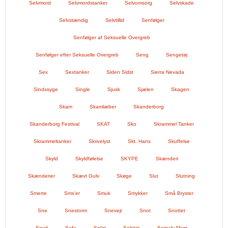
Selvmord
Selvmordstanker
Selvomsorg
Selvskade
Selvstændig
Selvtillid
Senfølger
Senfølger af Seksuelle Overgreb
Senfølger efter Seksuelle Overgreb
Seng
Sengetøj
Sex
Sextanker
Siden Sidst
Sierra Nevada
Sindssyge
Single
Sjusk
Sjælen
Skagen
Skam
Skamlæber
Skanderborg
Skanderborg Festival
SKAT
Sko
Skrammel Tanker
Skrammeltanker
Skrivelyst
Skt. Hans
Skuffelse
Skyld
Skyldfølelse
SKYPE
Skænderi
Skænderier
Skævt Gulv
Skøge
Slut
Slutning
Smerte
Sms'er
Smuk
Smykker
Små Bryster
Sne
Snestorm
Snevejr
Snot
Snottet
Snyd
Sofa
Solgt
Solskin
Somaly Mam