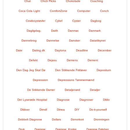
Chat
Chick Flicks
Chokolade
Coaching
Coca Cola Light
ComfortZone
Computer
Conch
Cowboystøvler
Cykel
Cyster
Dagbog
Dagligdag.
Daith
Danmar.
Danmark
Dannebrog
Dannelse
Dansker
Datatilsynet
Date
Dating.dk
Daytona
Deadline
December
Defekt
Dejavu
Demens
Dement
Den Dag Jeg Skal Dø
Den Stikkende Firkløver
Depositum
Depression
Depressions Tømmermænd
De Stikkende Damer
Detaljenørd
Detaljer
Det Lyserøde Hospital
Diagnose
Diagnoser
Dildo
Dildoer
Dirndl
Dirrea
DIY
Do-it-yourself
Dobbelt Diagnose
Dollars
Donorkort
Dronningen
Druk
Drømme
Drømme. Knirke
Drømme Følelser