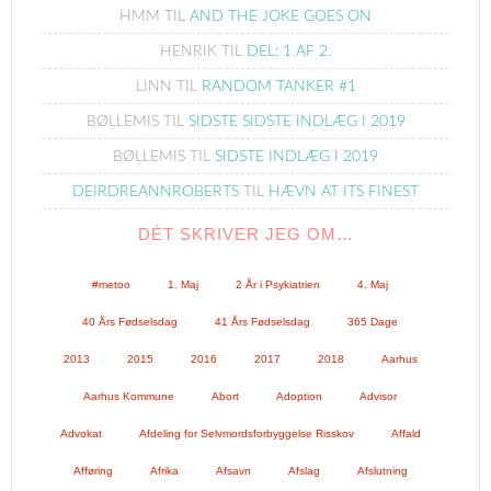
HMM
TIL
AND THE JOKE GOES ON
HENRIK
TIL
DEL: 1 AF 2.
LINN
TIL
RANDOM TANKER #1
BØLLEMIS
TIL
SIDSTE SIDSTE INDLÆG I 2019
BØLLEMIS
TIL
SIDSTE INDLÆG I 2019
DEIRDREANNROBERTS
TIL
HÆVN AT ITS FINEST
DÉT SKRIVER JEG OM…
#metoo
1. Maj
2 År i Psykiatrien
4. Maj
40 Års Fødselsdag
41 Års Fødselsdag
365 Dage
2013
2015
2016
2017
2018
Aarhus
Aarhus Kommune
Abort
Adoption
Advisor
Advokat
Afdeling for Selvmordsforbyggelse Risskov
Affald
Afføring
Afrika
Afsavn
Afslag
Afslutning