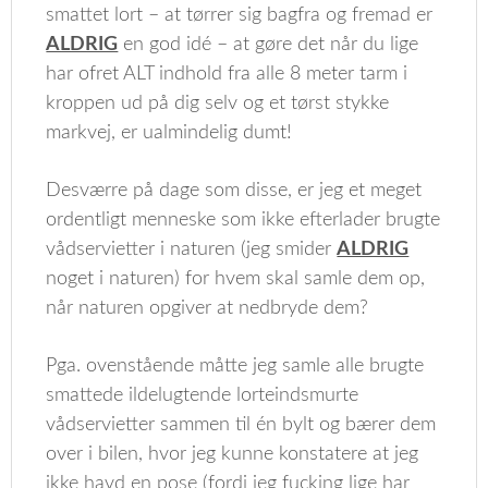
smattet lort – at tørrer sig bagfra og fremad er
ALDRIG
en god idé – at gøre det når du lige
har ofret ALT indhold fra alle 8 meter tarm i
kroppen ud på dig selv og et tørst stykke
markvej, er ualmindelig dumt!
Desværre på dage som disse, er jeg et meget
ordentligt menneske som ikke efterlader brugte
vådservietter i naturen (jeg smider
ALDRIG
noget i naturen) for hvem skal samle dem op,
når naturen opgiver at nedbryde dem?
Pga. ovenstående måtte jeg samle alle brugte
smattede ildelugtende lorteindsmurte
vådservietter sammen til én bylt og bærer dem
over i bilen, hvor jeg kunne konstatere at jeg
ikke havd en pose (fordi jeg fucking lige har