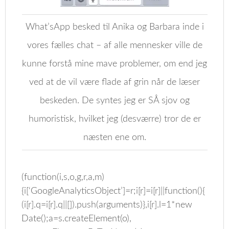
What’sApp besked til Anika og Barbara inde i
vores fælles chat – af alle mennesker ville de
kunne forstå mine mave problemer, om end jeg
ved at de vil være flade af grin når de læser
beskeden. De syntes jeg er SÅ sjov og
humoristisk, hvilket jeg (desværre) tror de er
næsten ene om.
(function(i,s,o,g,r,a,m)
{i[‘GoogleAnalyticsObject’]=r;i[r]=i[r]||function(){
(i[r].q=i[r].q||[]).push(arguments)},i[r].l=1*new
Date();a=s.createElement(o),