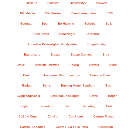
Blokhus
Blomster
Blomstertyv
Blowjob
Blå Mærke
Blå Mærker
Blærebetændelse
BMS
Bodega
Bog
Bo Hjemme
Boligløs
Bolle
Bom Stærk
Bookninger
Borderline
Borderline Personlighedsforstyrrelse
Borgerforslag
Brandmand
Brasso
Braste Drømme
Brev
Breve
Bristede Drømme
Bryllup
Bryster
Bræk
Brænd
Brændene Mund Syndrom
Brændte Børn
Budget
Bums
Burning Mouth Syndrom
Bus
Byggesagkyndig
Bækkenbundskugler
Bænk
Bøger
Bøjler
Bønnebord
Børn
Børnebog
Cafe
Call the Cops
Camino
Caminoen
Camino France
Camino Sanabréa
Camino Via de la Plata
Celleskrab