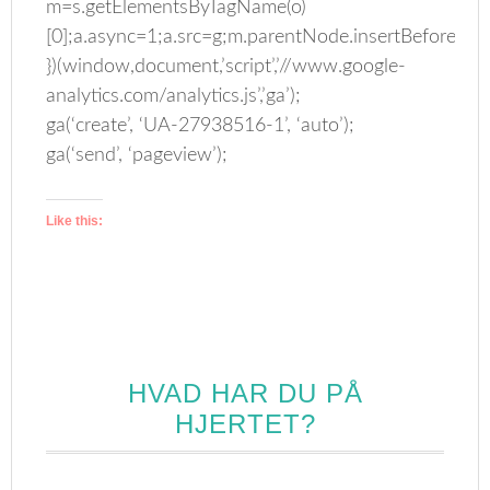
m=s.getElementsByTagName(o)
[0];a.async=1;a.src=g;m.parentNode.insertBefore(a,m
})(window,document,’script’,’//www.google-
analytics.com/analytics.js’,’ga’);
ga(‘create’, ‘UA-27938516-1’, ‘auto’);
ga(‘send’, ‘pageview’);
Like this:
HVAD HAR DU PÅ
HJERTET?