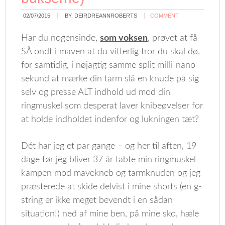
02/07/2015
BY:
DEIRDREANNROBERTS
COMMENT
Har du nogensinde,
som voksen
, prøvet at få
SÅ ondt i maven at du vitterlig tror du skal dø,
for samtidig, i nøjagtig samme split milli-nano
sekund at mærke din tarm slå en knude på sig
selv og presse ALT indhold ud mod din
ringmuskel som desperat laver knibeøvelser for
at holde indholdet indenfor og lukningen tæt?
Dét har jeg et par gange – og her til aften, 19
dage før jeg bliver 37 år tabte min ringmuskel
kampen mod mavekneb og tarmknuden og jeg
præsterede at skide delvist i mine shorts (en g-
string er ikke meget bevendt i en sådan
situation!) ned af mine ben, på mine sko, hæle