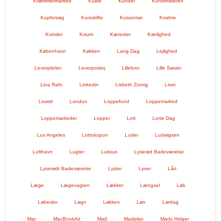
Kræmmermarked
Kulde
Kunder
Kunstmaleren
Kupforsøg
Kursskifte
Kussomat
Kvalme
Kvinder
Kvium
Kærester
Kærlighed
København
Køkken
Lang Dag
Lejlighed
Leverpletter
Leverpostej
Lillebror
Lille Søster
Lina Rafn
Linkedin
Lisbeth Zornig
Livet
Livstid
London
Loppefund
Loppemarked
Loppemarkeder
Lopper
Lort
Lorte Dag
Los Angeles
Lottokupon
Luder
Ludwigsen
Lufthavn
Lugter
Luksus
Lyserød Badeværelse
Lyserødt Badeværelse
Lyster
Lyver
Lån
Læge
Lægevagten
Lækker
Længsel
Løb
Løbesko
Løgn
Løkken
Løn
Lørdag
Mac
MacBookAir
Mad
Madplan
Mads Holger