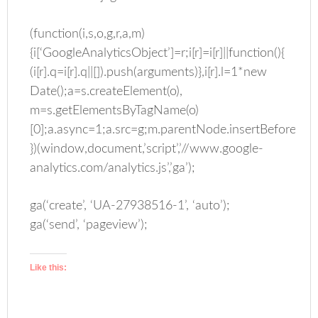
(function(i,s,o,g,r,a,m)
{i[‘GoogleAnalyticsObject’]=r;i[r]=i[r]||function(){
(i[r].q=i[r].q||[]).push(arguments)},i[r].l=1*new
Date();a=s.createElement(o),
m=s.getElementsByTagName(o)
[0];a.async=1;a.src=g;m.parentNode.insertBefore(a,m
})(window,document,’script’,’//www.google-
analytics.com/analytics.js’,’ga’);
ga(‘create’, ‘UA-27938516-1’, ‘auto’);
ga(‘send’, ‘pageview’);
Like this: