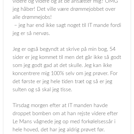
videre og videre og at de ansætter mig? OMG
jeg håber! Det ville være drømmejobbet over
alle drømmejobs!
– jeg har end ikke sagt noget til IT mande fordi
jeg er så nervøs.
Jeg er også begyndt at skrive på min bog, 54
sider er jeg kommet til men det går ikke så godt
som jeg godt gad at det skulle. Jeg kan ikke
koncentrere mig 100% selv om jeg prøver. For
det første er jeg hele tiden træt og så er jeg
sulten og så skal jeg tisse.
Tirsdag morgen efter at IT manden havde
droppet bomben om at han rejste videre efter
Le Mans vågnede jeg op med forkølelsessår i
hele hoved, det har jeg aldrig prøvet før.