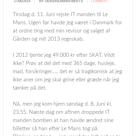
17/06/2014
BY:
DEIRDREANNROBERTS
COMMENT
Tirsdag d. 11. Juni rejste IT manden til Le
Mans. Ugen før havde jeg været i Danmark for
at ordne ting med min revisor og salget af
Gården og mit 2013 regnskab.
I 2012 tjente jeg 49.000 kr efter SKAT. Vildt
ikke? Prøv at del det med 365 dage, husleje,
mad, forsikringer….. det er så tragikomisk at jeg
ikke aner om jeg skal grine eller græde når jeg
tænker på det.
Nå, men jeg kom hjem søndag d. 8. Juni kl.
23.55. Næste dag om aftnen droppede IT
manden bomben at han havde ændret sine
billetter så han efter Le Mans tog på