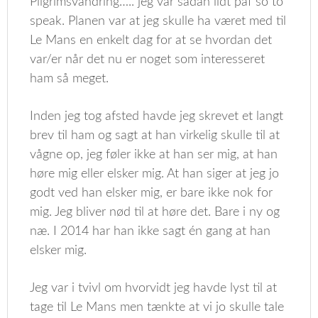
Pilgrimsvandring….. jeg var sådan lidt paf so to
speak. Planen var at jeg skulle ha været med til
Le Mans en enkelt dag for at se hvordan det
var/er når det nu er noget som interesseret
ham så meget.
Inden jeg tog afsted havde jeg skrevet et langt
brev til ham og sagt at han virkelig skulle til at
vågne op, jeg føler ikke at han ser mig, at han
høre mig eller elsker mig. At han siger at jeg jo
godt ved han elsker mig, er bare ikke nok for
mig. Jeg bliver nød til at høre det. Bare i ny og
næ. I 2014 har han ikke sagt én gang at han
elsker mig.
Jeg var i tvivl om hvorvidt jeg havde lyst til at
tage til Le Mans men tænkte at vi jo skulle tale