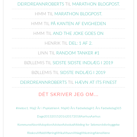
DEIRDREANNROBERTS
TIL
MARATHON BLOGPOST.
HMM
TIL
MARATHON BLOGPOST.
HMM
TIL
PÅ KANTEN AF EVIGHEDEN
HMM
TIL
AND THE JOKE GOES ON
HENRIK
TIL
DEL: 1 AF 2.
LINN
TIL
RANDOM TANKER #1
BØLLEMIS
TIL
SIDSTE SIDSTE INDLÆG I 2019
BØLLEMIS
TIL
SIDSTE INDLÆG I 2019
DEIRDREANNROBERTS
TIL
HÆVN AT ITS FINEST
DÉT SKRIVER JEG OM…
#metoo
1. Maj
2 År i Psykiatrien
4. Maj
40 Års Fødselsdag
41 Års Fødselsdag
365
Dage
2013
2015
2016
2017
2018
Aarhus
Aarhus
Kommune
Abort
Adoption
Advisor
Advokat
Afdeling for Selvmordsforbyggelse
Risskov
Affald
Afføring
Afrika
Afsavn
Afslag
Afslutning
Alene
Alene