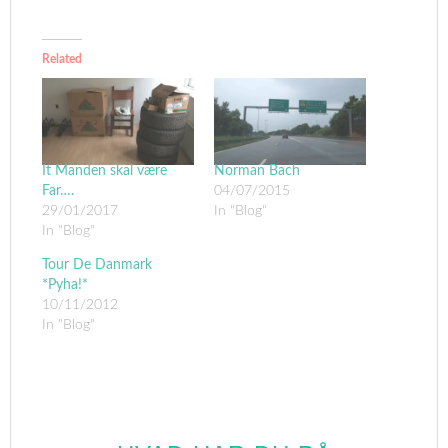
Related
It Manden skal være
Norman Bach
Far….
04/07/2015
29/01/2017
In "Blog"
In "Blog"
Tour De Danmark
*Pyha!*
10/11/2012
In "Blog"