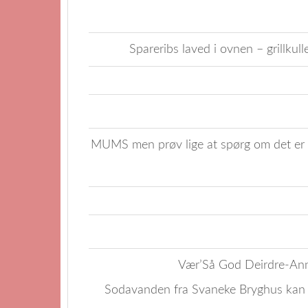
Spareribs laved i ovnen – grillkul
MUMS men prøv lige at spørg om det er s
Vær’Så God Deirdre-Ann
Sodavanden fra Svaneke Bryghus kan j