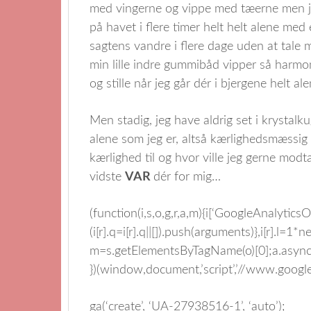
med vingerne og vippe med tæerne men jeg
på havet i flere timer helt helt alene me
sagtens vandre i flere dage uden at tale 
min lille indre gummibåd vipper så harmon
og stille når jeg går dér i bjergene helt 
Men stadig, jeg have aldrig set i krystalku
alene som jeg er, altså kærlighedsmæssig 
kærlighed til og hvor ville jeg gerne modt
vidste
VAR
dér for mig…
(function(i,s,o,g,r,a,m){i[‘GoogleAnalyticsObj
(i[r].q=i[r].q||[]).push(arguments)},i[r].l=
m=s.getElementsByTagName(o)[0];a.async
})(window,document,’script’,’//www.google-a
ga(‘create’, ‘UA-27938516-1’, ‘auto’);