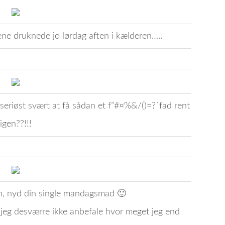
lene druknede jo lørdag aften i kælderen…..
eriøst svært at få sådan et f”#¤%&/()=?`fad rent
igen??!!!
, nyd din single mandagsmad 🙂
eg desværre ikke anbefale hvor meget jeg end