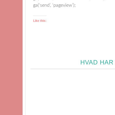
ga(‘send’, ‘pageview’);
Like this:
HVAD HAR