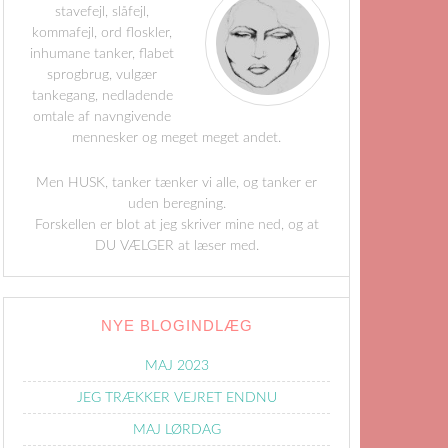
stavefejl, slåfejl,
kommafejl, ord floskler,
inhumane tanker, flabet
sprogbrug, vulgær
tankegang, nedladende
omtale af navngivende
mennesker og meget meget andet.
Men HUSK, tanker tænker vi alle, og tanker er
uden beregning.
Forskellen er blot at jeg skriver mine ned, og at
DU VÆLGER at læser med.
NYE BLOGINDLÆG
MAJ 2023
JEG TRÆKKER VEJRET ENDNU
MAJ LØRDAG