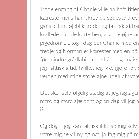
Trode engang at Charlie ville ha haft titl
kæreste mens han skrev de sødeste breve
ganske kort øjeblik trode jeg faktisk at ha
krøllede hår, de korte ben, grønne øjne o
pigedrøm……..og i dag bor Charlie med en
tredje og Norman er kærester med en på 1
før, mindre grådlabil, mere hård, lige nai
jeg faktisk altid, hvilket jeg ikke gjore før
verden med mine store øjne uden at være
Det sker selvfølgelig stadig at jeg iagtag
mere og mere sjældent og en dag vil jeg m
i?
Og dog – jeg kan faktisk ikke se mig selv al
være mig selv i ny og næ, ja tag mig på mi