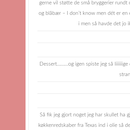
gerne vil støtte de små bryggerier rundt
og blåbær – I don’t know men dét er en
i men så havde det jo
Dessert………og igen spiste jeg så liiiiiig
stra
Så fik jeg gjort noget jeg har skullet h
køkkenredskaber fra Texas ind i olie så de 