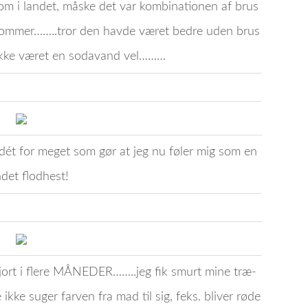
 om i landet, måske det var kombinationen af brus
 ommer……..tror den havde været bedre uden brus
 ikke været en sodavand vel………
e dét for meget som gør at jeg nu føler mig som en
ndet flodhest!
a gjort i flere MÅNEDER……..jeg fik smurt mine træ-
ikke suger farven fra mad til sig, feks. bliver røde