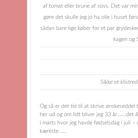
af tomat eller brune af sovs. Det var mi
gøre det skulle jeg jo ha olie i huset fø
sådan bare lige køber for et par grydeske
kagen og S
Sikke et klis
Og så er det tid til at skrive ønskeseddel 
her ud og om lidt bliver jeg 33 år…….det 
i marts hvor jeg havde fødselsdag i juli –
kæreste……