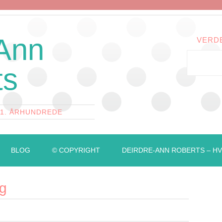
 Ann
VERD
ts
21. ÅRHUNDREDE
BLOG
© COPYRIGHT
DEIRDRE-ANN ROBERTS – HV
g