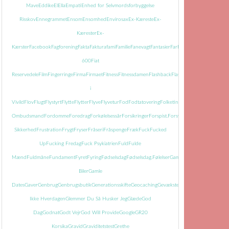
Mave
Eddike
El
Ella
Empati
Enhed for Selvmordsforbyggelse
Risskov
Ennegrammet
Ensom
Ensomhed
Envirosax
Ex-Kæreste
Ex-
Kærester
Ex-
Kærster
Facebook
Fagforening
Fakta
Faktura
fami
Familie
Fanevagt
Fantasier
Far
Farmor
Farvel
Faste
Fatti
600
Fiat
Reservedele
Film
Fingerringe
Firma
Firmaet
Fitness
Fitnessdamen
Flashback
Flasker
Flisemanden
i
Vivild
Flov
Flugt
Flystyrt
Flytte
Flytter
Flyve
Flyvetur
Fod
Fodtatovering
Folketingets
Ombudsmand
Fordomme
Foredrag
Forkølelsessår
Forsikringer
Forspist.
Forsvundet
Fortid
Fortiden
Sikkerhed
Frustration
Frygt
Fryser
Fråseri
Fråspenge
Fræk
Fuck
Fucked
Up
Fucking Fredag
Fuck Psykiatrien
Fuld
Fulde
Mænd
Fuldmåne
Fundament
Fyret
Fyring
Fødselsdag
Fødselsdag.
Følelser
Gamle
Biler
Gamle
Dates
Gaver
Genbrug
Genbrugsbutik
Generationsskifte
Geocaching
Gevækster
Gevær
Glem
Ikke Hverdagen
Glemmer Du Så Husker Jeg
Glæde
God
Dag
Godnat
Godt Vejr
God Will Provide
Google
GR20
Korsika
Gravid
Graviditetstest
Grethe