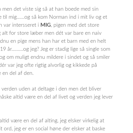
en men det viste sig så at han boede med sin
 til mig……og så kom Norman ind i mit liv og et
n var intersseret i
MIG
, pigen med det store
g alt for store læber men dét var bare en naiv
dnu en pige mens han har et barn med en helt
9 år………og jeg? Jeg er stadig lige så single som
v og om muligt endnu mildere i sindet og så smiler
, dér var jeg ofte rigtig alvorlig og kikkede på
 en del af den.
er verden uden at deltage i den men det bliver
åske altid være en del af livet og verden jeg lever
tid være en del af alting, jeg elsker virkelig at
t ord, jeg er en social høne der elsker at baske