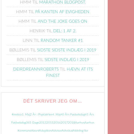
HMM
TIL
MARATHON BLOGPOST.
HMM
TIL
PÅ KANTEN AF EVIGHEDEN
HMM
TIL
AND THE JOKE GOES ON
HENRIK
TIL
DEL: 1 AF 2.
LINN
TIL
RANDOM TANKER #1
BØLLEMIS
TIL
SIDSTE SIDSTE INDLÆG I 2019
BØLLEMIS
TIL
SIDSTE INDLÆG I 2019
DEIRDREANNROBERTS
TIL
HÆVN AT ITS
FINEST
DÉT SKRIVER JEG OM…
#metoo
1. Maj
2 År i Psykiatrien
4. Maj
40 Års Fødselsdag
41 Års
Fødselsdag
365 Dage
2013
2015
2016
2017
2018
Aarhus
Aarhus
Kommune
Abort
Adoption
Advisor
Advokat
Afdeling for