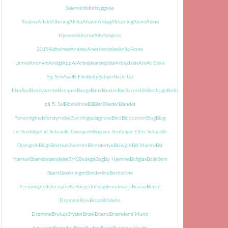
Selvmordsforbyggelse
Risskov
Affald
Afføring
Afrika
Afsavn
Afslag
Afslutning
Alene
Alene
Hjemme
Alkohol
Allerhelgens
2019
Alzheimer
Analsex
Anerkendelse
Anika
Anne
Linnet
Anonym
Ansigt
App
Ar
Arbejde
arbejdslø
Arbejdsløs
Arv
At Elske
Sig Selv
Ayal
B-Film
Baby
Babyer
Back-Up
Plan
Bad
Badeværelse
Bananer
Bange
Bank
Banker
Bar
Barnedåb
Bedbugs
Bedrageri
Bedring
Begravels
på 5. Sal
Bideskinne
Bil
Biler
Billeder
Blandet
Personlighedsforstyrrelse
Blandingsdiagnose
Blod
Bloddonor
Blog
Blog
om Senfølger af Seksuelle Overgreb
Blog om Senfølger Efter Seksuelle
Overgreb
Blogs
Blokhus
Blomster
Blomstertyv
Blowjob
Blå Mærke
Blå
Mærker
Blærebetændelse
BMS
Bodega
Bog
Bo Hjemme
Boligløs
Bolle
Bom
Stærk
Bookninger
Borderline
Borderline
Personlighedsforstyrrelse
Borgerforslag
Brandmand
Brasso
Braste
Drømme
Brev
Breve
Bristede
Drømme
Bryllup
Bryster
Bræk
Brænd
Brændene Mund