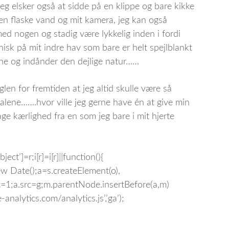
 elsker også at sidde på en klippe og bare kikke
d en flaske vand og mit kamera, jeg kan også
med nogen og stadig være lykkelig inden i fordi
isk på mit indre hav som bare er helt spejlblankt
alene og indånder den dejlige natur……
glen for fremtiden at jeg altid skulle være så
alene…….hvor ville jeg gerne have én at give min
age kærlighed fra en som jeg bare i mit hjerte
ect’]=r;i[r]=i[r]||function(){
1*new Date();a=s.createElement(o),
=1;a.src=g;m.parentNode.insertBefore(a,m)
nalytics.com/analytics.js’,’ga’);