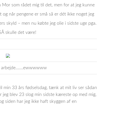
n Mor som rådet mig til det, men for at jeg kunne
rst og når pengene er små så er dét ikke noget jeg
ers skyld – men nu købte jeg olie i sidste uge pga.
Å skulle det være!
tred arbejde…….ewwwwww
til min 33 års fødselsdag, tænk at mit liv ser sådan
år jeg blev 23 slog min sidste kæreste op med mig,
 og siden har jeg ikke haft skyggen af en