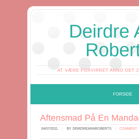
Deirdre
Rober
AT VÆRE FORVIRRET ANNO DET 
FORSIDE
Aftensmad På En Manda
04/07/2011
BY:
DEIRDREANNROBERTS
COMMENT