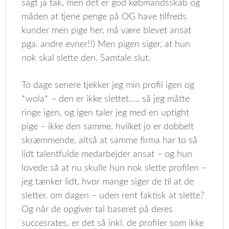
sagt ja tak, men dét er god købmandsskab og
måden at tjene penge på OG have tilfreds
kunder men pige her, må være blevet ansat
pga. andre evner!!) Men pigen siger, at hun
nok skal slette den. Samtale slut.
To dage senere tjekker jeg min profil igen og
*wola* – den er ikke slettet….. så jeg måtte
ringe igen, og igen taler jeg med en uptight
pige – ikke den samme, hvilket jo er dobbelt
skræmmende, altså at samme firma har to så
lidt talentfulde medarbejder ansat – og hun
lovede så at nu skulle hun nok slette profilen –
jeg tænker lidt, hvor mange siger de til at de
sletter, om dagen – uden rent faktisk at slette?
Og når de opgiver tal baseret på deres
succesrates, er det så inkl. de profiler som ikke