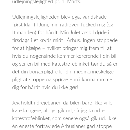
udlejningslejlighed pr. 1. Marts.
Udlejningslejligheden blev pga. vandskade
først klar til Juni, min radioven fucked mig (og
It manden) for hårdt. Min Juletræsbil døde i
tirsdags i et kryds midt i Århus. Ingen stoppede
for at hjælpe – hvilket bringer mig frem til, at
hvis du nogensinde kommer kørerende i din bil
og ser en bil med katestrofeblinket tændt, så er
det din borgerpligt eller din medmenneskelige
pligt at stoppe og spørge – må karma ramme
dig for hårdt hvis du ikke gør!
Jeg holdt i drejebanen da bilen bare ikke ville
køre længere, alt lys gik ud, så jeg tændte
katestrofeblinket, som senere også gik ud. Ikke
én eneste fortravlede Århusianer gad stoppe