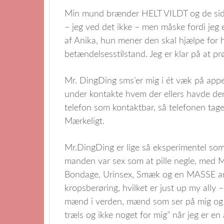
Min mund brænder HELT VILDT og de sids
– jeg ved det ikke – men måske fordi jeg
af Anika, hun mener den skal hjælpe for 
betændelsesstilstand. Jeg er klar på at 
Mr. DingDing sms’er mig i ét væk på appe
under kontakte hvem der ellers havde de
telefon som kontaktbar, så telefonen tag
Mærkeligt.
Mr.DingDing er lige så eksperimentel som
manden var sex som at pille negle, med M
Bondage, Urinsex, Smæk og en MASSE ana
kropsberøring, hvilket er just up my ally 
mænd i verden, mænd som ser på mig og t
træls og ikke noget for mig” når jeg er e