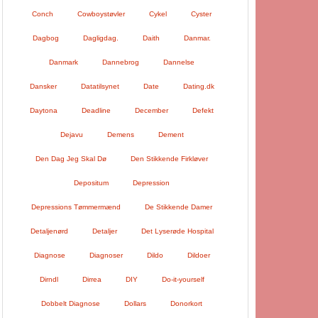
Conch
Cowboystøvler
Cykel
Cyster
Dagbog
Dagligdag.
Daith
Danmar.
Danmark
Dannebrog
Dannelse
Dansker
Datatilsynet
Date
Dating.dk
Daytona
Deadline
December
Defekt
Dejavu
Demens
Dement
Den Dag Jeg Skal Dø
Den Stikkende Firkløver
Depositum
Depression
Depressions Tømmermænd
De Stikkende Damer
Detaljenørd
Detaljer
Det Lyserøde Hospital
Diagnose
Diagnoser
Dildo
Dildoer
Dirndl
Dirrea
DIY
Do-it-yourself
Dobbelt Diagnose
Dollars
Donorkort