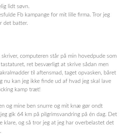
ig lidt søvn.
sfulde Fb kampange for mit lille firma. Tror jeg
r det batter.
og skriver, computeren står på min hovedpude som
 tastaturet, ret besværligt at skrive sådan men
makralmadder til aftensmad, taget opvasken, båret
g nu kan jeg ikke finde ud af hvad jeg skal lave
ucking kamp træt!
gen og mine ben snurre og mit knæ gør ondt
r jeg gik 64 km på pilgrimsvandring på én dag. Det
e klare, og så tror jeg at jeg har overbelastet det
.