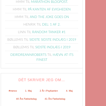
HMM
TIL
MARATHON BLOGPOST.
HMM
TIL
PÅ KANTEN AF EVIGHEDEN
HMM
TIL
AND THE JOKE GOES ON
HENRIK
TIL
DEL: 1 AF 2.
LINN
TIL
RANDOM TANKER #1
BØLLEMIS
TIL
SIDSTE SIDSTE INDLÆG I 2019
BØLLEMIS
TIL
SIDSTE INDLÆG I 2019
DEIRDREANNROBERTS
TIL
HÆVN AT ITS
FINEST
DÉT SKRIVER JEG OM…
#metoo
1. Maj
2 År i Psykiatrien
4. Maj
40 Års Fødselsdag
41 Års Fødselsdag