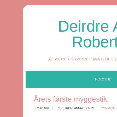
Deirdre
Rober
AT VÆRE FORVIRRET ANNO DET 
FORSIDE
Årets første myggestik.
07/06/2016
BY:
DEIRDREANNROBERTS
COMMENT