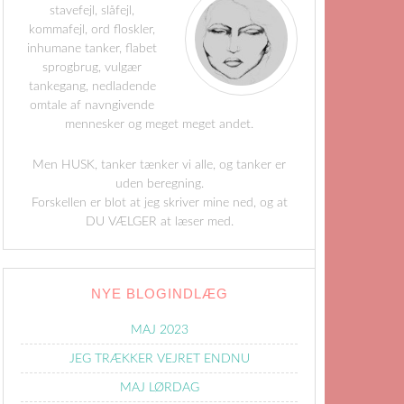
stavefejl, slåfejl,
kommafejl, ord floskler,
inhumane tanker, flabet
sprogbrug, vulgær
tankegang, nedladende
omtale af navngivende
mennesker og meget meget andet.
Men HUSK, tanker tænker vi alle, og tanker er
uden beregning.
Forskellen er blot at jeg skriver mine ned, og at
DU VÆLGER at læser med.
NYE BLOGINDLÆG
MAJ 2023
JEG TRÆKKER VEJRET ENDNU
MAJ LØRDAG