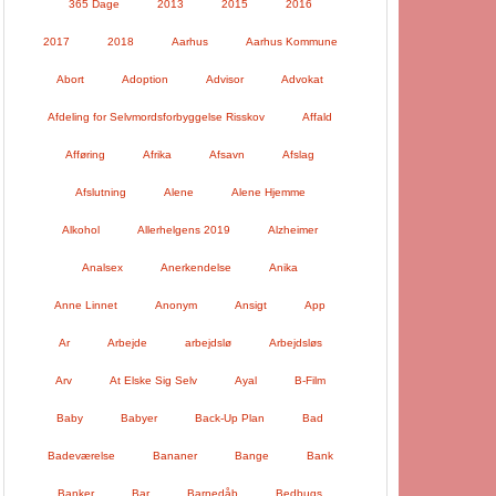
365 Dage
2013
2015
2016
2017
2018
Aarhus
Aarhus Kommune
Abort
Adoption
Advisor
Advokat
Afdeling for Selvmordsforbyggelse Risskov
Affald
Afføring
Afrika
Afsavn
Afslag
Afslutning
Alene
Alene Hjemme
Alkohol
Allerhelgens 2019
Alzheimer
Analsex
Anerkendelse
Anika
Anne Linnet
Anonym
Ansigt
App
Ar
Arbejde
arbejdslø
Arbejdsløs
Arv
At Elske Sig Selv
Ayal
B-Film
Baby
Babyer
Back-Up Plan
Bad
Badeværelse
Bananer
Bange
Bank
Banker
Bar
Barnedåb
Bedbugs