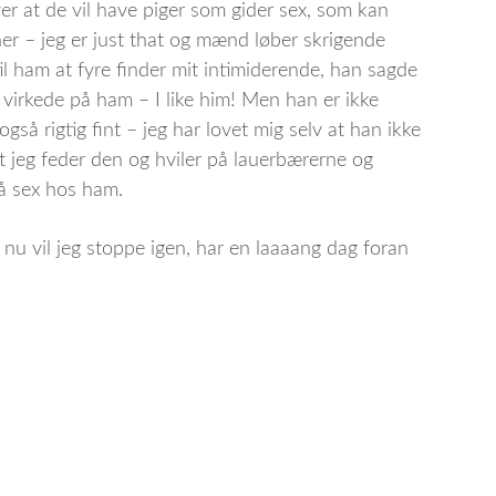
r at de vil have piger som gider sex, som kan
ner – jeg er just that og mænd løber skrigende
l ham at fyre finder mit intimiderende, han sagde
virkede på ham – I like him! Men han er ikke
gså rigtig fint – jeg har lovet mig selv at han ikke
t jeg feder den og hviler på lauerbærerne og
å sex hos ham.
 nu vil jeg stoppe igen, har en laaaang dag foran