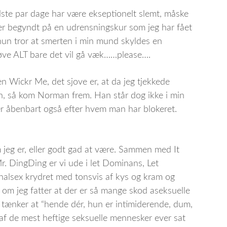
te par dage har være ekseptionelt slemt, måske
 er begyndt på en udrensningskur som jeg har fået
hun tror at smerten i min mund skyldes en
prøve ALT bare det vil gå væk……please….
n Wickr Me, det sjove er, at da jeg tjekkede
n, så kom Norman frem. Han står dog ikke i min
er åbenbart også efter hvem man har blokeret.
 jeg er, eller godt gad at være. Sammen med It
r. DingDing er vi ude i let Dominans, Let
lsex krydret med tonsvis af kys og kram og
– om jeg fatter at der er så mange skod aseksuelle
ænker at “hende dér, hun er intimiderende, dum,
n af de mest heftige seksuelle mennesker ever sat