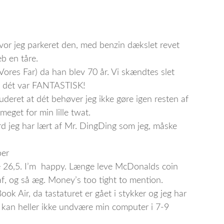
vor jeg parkeret den, med benzin dækslet revet
eb en tåre.
(Vores Far) da han blev 70 år. Vi skændtes slet
 og dét var FANTASTISK!
deret at dét behøver jeg ikke gøre igen resten af
 meget for min lille twat.
rd jeg har lært af Mr. DingDing som jeg, måske
oer
e 26,5. I’m happy. Længe leve McDonalds coin
af, og så æg. Money’s too tight to mention.
k Air, da tastaturet er gået i stykker og jeg har
eg kan heller ikke undvære min computer i 7-9