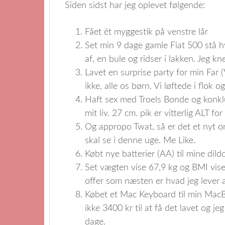
Siden sidst har jeg oplevet følgende:
Fået ét myggestik på venstre lår
Set min 9 dage gamle Fiat 500 stå h
af, en bule og ridser i lakken. Jeg kn
Lavet en surprise party for min Far 
ikke, alle os børn. Vi løftede i flok
Haft sex med Troels Bonde og konklu
mit liv. 27 cm. pik er vitterlig ALT for
Og appropo Twat, så er det et nyt o
skal se i denne uge. Me Like.
Købt nye batterier (AA) til mine dild
Set vægten vise 67,9 kg og BMI vis
offer som næsten er hvad jeg lever 
Købet et Mac Keyboard til min MacBoo
ikke 3400 kr til at få det lavet og j
dage.