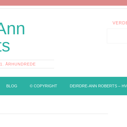
 Ann
VERD
ts
21. ÅRHUNDREDE
BLOG
© COPYRIGHT
DEIRDRE-ANN ROBERTS – HV