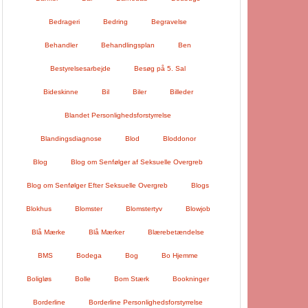
Bedrageri
Bedring
Begravelse
Behandler
Behandlingsplan
Ben
Bestyrelsesarbejde
Besøg på 5. Sal
Bideskinne
Bil
Biler
Billeder
Blandet Personlighedsforstyrrelse
Blandingsdiagnose
Blod
Bloddonor
Blog
Blog om Senfølger af Seksuelle Overgreb
Blog om Senfølger Efter Seksuelle Overgreb
Blogs
Blokhus
Blomster
Blomstertyv
Blowjob
Blå Mærke
Blå Mærker
Blærebetændelse
BMS
Bodega
Bog
Bo Hjemme
Boligløs
Bolle
Bom Stærk
Bookninger
Borderline
Borderline Personlighedsforstyrrelse