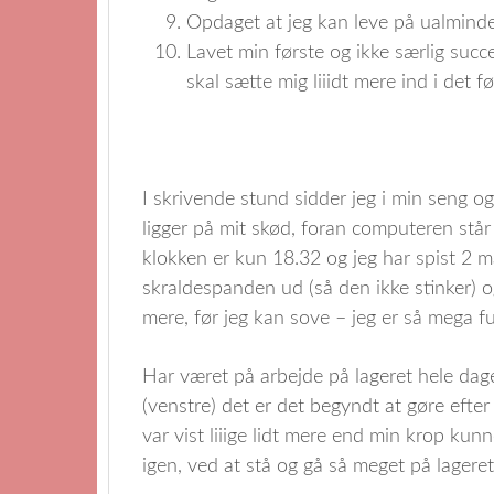
Opdaget at jeg kan leve på ualmindel
Lavet min første og ikke særlig succe
skal sætte mig liiidt mere ind i det fø
I skrivende stund sidder jeg i min seng 
ligger på mit skød, foran computeren står
klokken er kun 18.32 og jeg har spist 2 
skraldespanden ud (så den ikke stinker) o
mere, før jeg kan sove – jeg er så mega f
Har været på arbejde på lageret hele da
(venstre) det er det begyndt at gøre efte
var vist liiige lidt mere end min krop kunn
igen, ved at stå og gå så meget på lageret