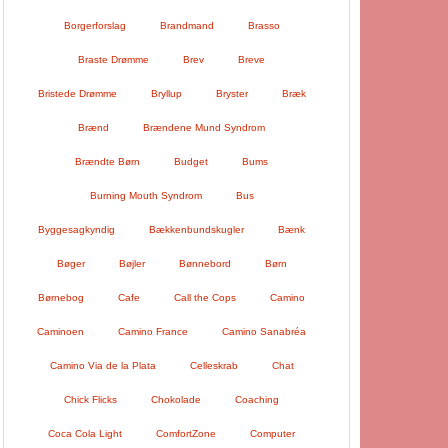
Borgerforslag
Brandmand
Brasso
Braste Drømme
Brev
Breve
Bristede Drømme
Bryllup
Bryster
Bræk
Brænd
Brændene Mund Syndrom
Brændte Børn
Budget
Bums
Burning Mouth Syndrom
Bus
Byggesagkyndig
Bækkenbundskugler
Bænk
Bøger
Bøjler
Bønnebord
Børn
Børnebog
Cafe
Call the Cops
Camino
Caminoen
Camino France
Camino Sanabréa
Camino Via de la Plata
Celleskrab
Chat
Chick Flicks
Chokolade
Coaching
Coca Cola Light
ComfortZone
Computer