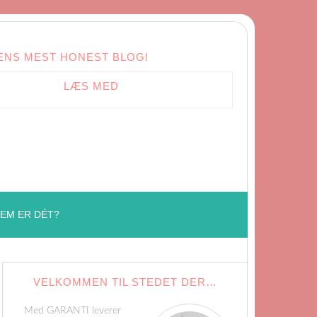
ENS MEST HONEST BLOG!
LÆS MED
EM ER DÉT?
VELKOMMEN TIL STEDET DER…
Med GARANTI leverer