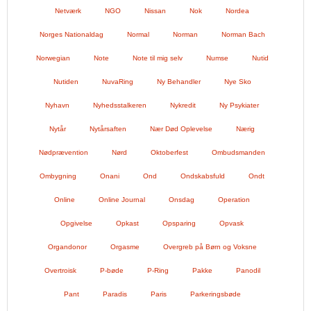
Netværk
NGO
Nissan
Nok
Nordea
Norges Nationaldag
Normal
Norman
Norman Bach
Norwegian
Note
Note til mig selv
Numse
Nutid
Nutiden
NuvaRing
Ny Behandler
Nye Sko
Nyhavn
Nyhedsstalkeren
Nykredit
Ny Psykiater
Nytår
Nytårsaften
Nær Død Oplevelse
Nærig
Nødprævention
Nørd
Oktoberfest
Ombudsmanden
Ombygning
Onani
Ond
Ondskabsfuld
Ondt
Online
Online Journal
Onsdag
Operation
Opgivelse
Opkast
Opsparing
Opvask
Organdonor
Orgasme
Overgreb på Børn og Voksne
Overtroisk
P-bøde
P-Ring
Pakke
Panodil
Pant
Paradis
Paris
Parkeringsbøde