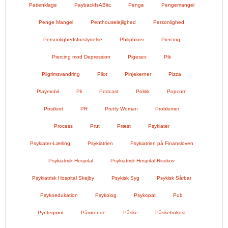
Patienklage
PaybackIsABitc
Penge
Pengemangel
Penge Mangel
Penthouselejlighed
Personlighed
Personlighedsforstyrrelse
Philiphiner
Piercing
Piercing mod Depression
Pigesex
Pik
Pilgrimsvandring
Pilot
Pinjekerner
Pizza
Playmobil
Pli
Podcast
Politik
Popcorn
Postkort
PR
Pretty Woman
Problemer
Process
Prut
Præst
Psykiater
Psykiater-Lærling
Psykiatrien
Psykiatrien på Finansloven
Psykiatrisk Hospital
Psykiatrisk Hospital Risskov
Psykiatrisk Hospital Skejby
Psykisk Syg
Psykisk Sårbar
Psykoedukation
Psykolog
Psykopat
Pub
Pyntegrønt
Pårørende
Påske
Påskefrokost