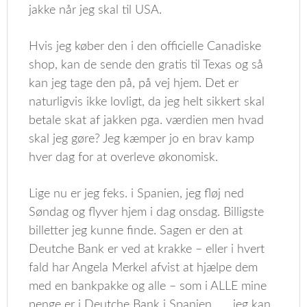
jakke når jeg skal til USA.
Hvis jeg køber den i den officielle Canadiske
shop, kan de sende den gratis til Texas og så
kan jeg tage den på, på vej hjem. Det er
naturligvis ikke lovligt, da jeg helt sikkert skal
betale skat af jakken pga. værdien men hvad
skal jeg gøre? Jeg kæmper jo en brav kamp
hver dag for at overleve økonomisk.
Lige nu er jeg feks. i Spanien, jeg fløj ned
Søndag og flyver hjem i dag onsdag. Billigste
billetter jeg kunne finde. Sagen er den at
Deutche Bank er ved at krakke – eller i hvert
fald har Angela Merkel afvist at hjælpe dem
med en bankpakke og alle – som i ALLE mine
penge er i Deutche Bank i Spanien…… jeg kan