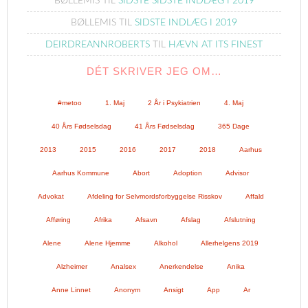
BØLLEMIS
TIL
SIDSTE SIDSTE INDLÆG I 2019
BØLLEMIS
TIL
SIDSTE INDLÆG I 2019
DEIRDREANNROBERTS
TIL
HÆVN AT ITS FINEST
DÉT SKRIVER JEG OM…
#metoo
1. Maj
2 År i Psykiatrien
4. Maj
40 Års Fødselsdag
41 Års Fødselsdag
365 Dage
2013
2015
2016
2017
2018
Aarhus
Aarhus Kommune
Abort
Adoption
Advisor
Advokat
Afdeling for Selvmordsforbyggelse Risskov
Affald
Afføring
Afrika
Afsavn
Afslag
Afslutning
Alene
Alene Hjemme
Alkohol
Allerhelgens 2019
Alzheimer
Analsex
Anerkendelse
Anika
Anne Linnet
Anonym
Ansigt
App
Ar