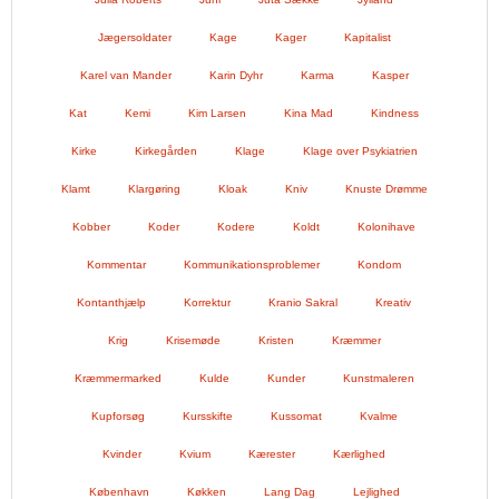
Jægersoldater
Kage
Kager
Kapitalist
Karel van Mander
Karin Dyhr
Karma
Kasper
Kat
Kemi
Kim Larsen
Kina Mad
Kindness
Kirke
Kirkegården
Klage
Klage over Psykiatrien
Klamt
Klargøring
Kloak
Kniv
Knuste Drømme
Kobber
Koder
Kodere
Koldt
Kolonihave
Kommentar
Kommunikationsproblemer
Kondom
Kontanthjælp
Korrektur
Kranio Sakral
Kreativ
Krig
Krisemøde
Kristen
Kræmmer
Kræmmermarked
Kulde
Kunder
Kunstmaleren
Kupforsøg
Kursskifte
Kussomat
Kvalme
Kvinder
Kvium
Kærester
Kærlighed
København
Køkken
Lang Dag
Lejlighed