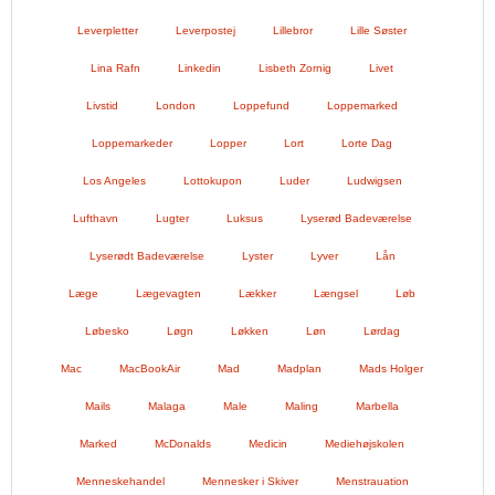
Leverpletter
Leverpostej
Lillebror
Lille Søster
Lina Rafn
Linkedin
Lisbeth Zornig
Livet
Livstid
London
Loppefund
Loppemarked
Loppemarkeder
Lopper
Lort
Lorte Dag
Los Angeles
Lottokupon
Luder
Ludwigsen
Lufthavn
Lugter
Luksus
Lyserød Badeværelse
Lyserødt Badeværelse
Lyster
Lyver
Lån
Læge
Lægevagten
Lækker
Længsel
Løb
Løbesko
Løgn
Løkken
Løn
Lørdag
Mac
MacBookAir
Mad
Madplan
Mads Holger
Mails
Malaga
Male
Maling
Marbella
Marked
McDonalds
Medicin
Mediehøjskolen
Menneskehandel
Mennesker i Skiver
Menstrauation