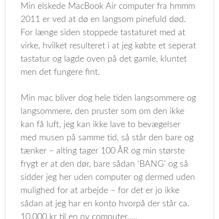
Min elskede MacBook Air computer fra hmmm
2011 er ved at dø en langsom pinefuld død.
For længe siden stoppede tastaturet med at
virke, hvilket resulteret i at jeg købte et seperat
tastatur og lagde oven på det gamle, kluntet
men det fungere fint.
Min mac bliver dog hele tiden langsommere og
langsommere, den pruster som om den ikke
kan få luft, jeg kan ikke lave to bevægelser
med musen på samme tid, så står den bare og
tænker – alting tager 100 ÅR og min største
frygt er at den dør, bare sådan ‘BANG’ og så
sidder jeg her uden computer og dermed uden
mulighed for at arbejde – for det er jo ikke
sådan at jeg har en konto hvorpå der står ca.
10.000 kr til en ny computer…..