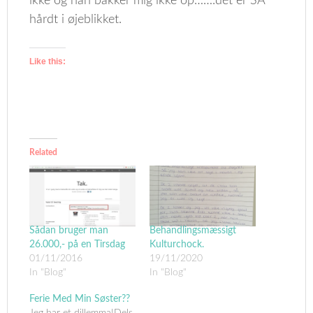
ikke og han bakker mig ikke op…….dét er SÅ
hårdt i øjeblikket.
Like this:
Related
Sådan bruger man
Behandlingsmæssigt
26.000,- på en Tirsdag
Kulturchock.
01/11/2016
19/11/2020
In "Blog"
In "Blog"
Ferie Med Min Søster??
Jeg har et dillemma!Dels