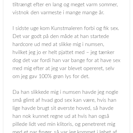
tiltrængt efter en lang og meget varm sommer,
vistnok den varmeste i mange mange år.
I sidste uge kom Kunstmaleren forbi og fik sex.
Det var godt på den måde at han startede
hardcore ud med at slikke mig i numsen,
hvilket jeg jo er helt pjattet med – jeg tænker
dog det var fordi han var bange for at have sex
med mig efter at jeg var blevet opereret, selv
om jeg gav 100% grøn lys for det.
Da han slikkede mig i numsen havde jeg nogle
små glimt af hvad god sex kan være, hvis han
lige havde brugt sit øverste hoved, så havde
han nok kunnet regne ud at hvis han også
pillede lidt ved min klitoris, og penetreret mig
med et par finger, så var jeg kommet i løbet af