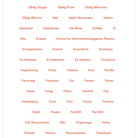
Dårlig Slogan
Dårlig Ånde
Dårlig Økonomi
Dårlig Økoomi
Død
Døde Mennesker
Døden
Dødsstraf
Dødsønske
Dø Mave
Eddike
El
Ella
Empati
Enhed for Selvmordsforbyggelse Risskov
Ennegrammet
Ensom
Ensomhed
Envirosax
Ex-Kæreste
Ex-Kærester
Ex-Kærster
Facebook
Fagforening
Fakta
Faktura
fami
Familie
Fanevagt
Fantasier
Far
Farmor
Farvel
Faste
Fattig
Feber
Feberfri
Fejl
Fejlmelding.
Ferie
Fest
Fester
Festival
Fetish
Fiasko
Fiat500
Fiat 600
Fiat Reservedele
Film
Fingerringe
Firma
Firmaet
Fitness
Fitnessdamen
Flashback