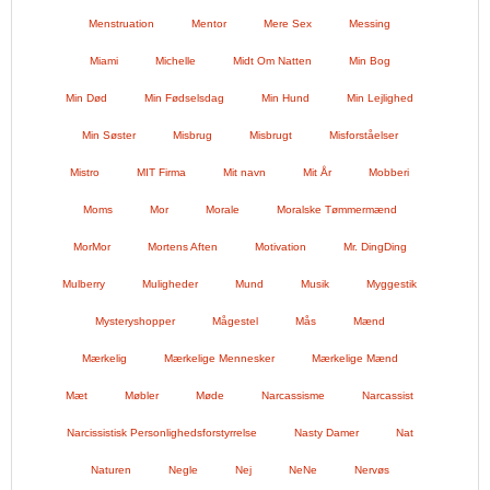
Menstruation
Mentor
Mere Sex
Messing
Miami
Michelle
Midt Om Natten
Min Bog
Min Død
Min Fødselsdag
Min Hund
Min Lejlighed
Min Søster
Misbrug
Misbrugt
Misforståelser
Mistro
MIT Firma
Mit navn
Mit År
Mobberi
Moms
Mor
Morale
Moralske Tømmermænd
MorMor
Mortens Aften
Motivation
Mr. DingDing
Mulberry
Muligheder
Mund
Musik
Myggestik
Mysteryshopper
Mågestel
Mås
Mænd
Mærkelig
Mærkelige Mennesker
Mærkelige Mænd
Mæt
Møbler
Møde
Narcassisme
Narcassist
Narcissistisk Personlighedsforstyrrelse
Nasty Damer
Nat
Naturen
Negle
Nej
NeNe
Nervøs