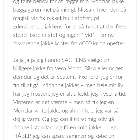
og følte behov for at lægge min Monclar jakke i
baggagerummet på min gl. Nissan, hvor den på
magisk vis fik rykket hul i stoffet, på
ydersiden….. jakkens for er så tyndt at der flere
steder bare er stof og ingen “fyld” – en ny
tilsvarende jakke koster fra 6000 kr og opefter.
Ja ja ja ja jeg kunne SAGTENS vælge en
billigere jakke fra Vero Moda, Bilka eller noget i
den dur og det er bestemt ikke fordi jeg er for
fin til at gå i sådanne jakker – men hele mit liv
har jeg frossen, jeg er altid kold, jeg fryser altid.
Vinteren er det værste – men så fik jeg en
Monclar vinterjakke og ahhhhh….. jeg var så
dejlig varm! Og jeg kan ikke se mig selv gå
tilbage i standard og få en kold jakke….. jeg
HÅBER jeg kan spare sammen og købe en