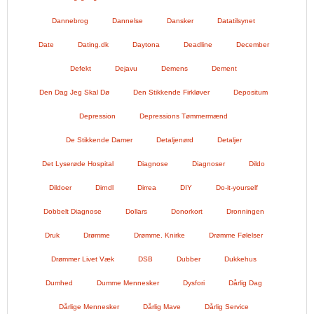
Dannebrog
Dannelse
Dansker
Datatilsynet
Date
Dating.dk
Daytona
Deadline
December
Defekt
Dejavu
Demens
Dement
Den Dag Jeg Skal Dø
Den Stikkende Firkløver
Depositum
Depression
Depressions Tømmermænd
De Stikkende Damer
Detaljenørd
Detaljer
Det Lyserøde Hospital
Diagnose
Diagnoser
Dildo
Dildoer
Dirndl
Dirrea
DIY
Do-it-yourself
Dobbelt Diagnose
Dollars
Donorkort
Dronningen
Druk
Drømme
Drømme. Knirke
Drømme Følelser
Drømmer Livet Væk
DSB
Dubber
Dukkehus
Dumhed
Dumme Mennesker
Dysfori
Dårlig Dag
Dårlige Mennesker
Dårlig Mave
Dårlig Service