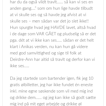
har du da også vildt travlt…… så kan vi ses en
anden gang….” som om hun lige havde tilbudt
at vi skulle ses og så havde jeg afvist at vi
skulle ses – men sådan var det jo slet ikke!!
Hun spurgte hvad jeg HAVDE lavet, altså hvad
i de dage som VAR GÅET og pludselig så er det
pga. dét at vi ikke kan ses….. sådan er det helt
klart i Anikas verden, nu kan hun gå videre
med god samvittighed og sige til folk at
Deirdre-Ann har altid så travlt og derfor kan vi
ikke ses…..
Da jeg startede som bartender igen, fik jeg 10
gratis ølbilletter, jeg har ikke fundet én eneste
inkl. mine egne søskende som vil med mig ind
og drikke dem…… og jeg kan ikke så godt sætte
mig ind på mit eget arbejde og drikke øl