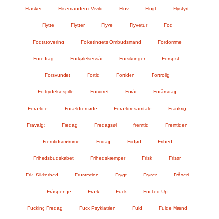
Flasker
Flisemanden i Vivild
Flov
Flugt
Flystyrt
Flytte
Flytter
Flyve
Flyvetur
Fod
Fodtatovering
Folketingets Ombudsmand
Fordomme
Foredrag
Forkølelsessår
Forsikringer
Forspist.
Forsvundet
Fortid
Fortiden
Fortrolig
Fortrydelsespille
Forvirret
Forår
Forårsdag
Forældre
Forældremøde
Forældresamtale
Frankrig
Fravalgt
Fredag
Fredagsøl
fremtid
Fremtiden
Fremtidsdrømme
Fridag
Fridød
Frihed
Frihedsbudskabet
Frihedskæmper
Frisk
Frisør
Frk. Sikkerhed
Frustration
Frygt
Fryser
Fråseri
Fråspenge
Fræk
Fuck
Fucked Up
Fucking Fredag
Fuck Psykiatrien
Fuld
Fulde Mænd