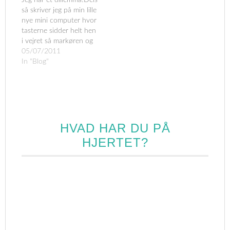
så skriver jeg på min lille
nye mini computer hvor
tasterne sidder helt hen
i vejret så markøren og
tekst flyver rundt =
05/07/2011
PISSE
In "Blog"
IRRITERENDE!Dernæst,
så har jeg sagt nej til at
tage på ferie med min
familie. Vi er sådan en
familie som ALDRIG
kan…
HVAD HAR DU PÅ
HJERTET?