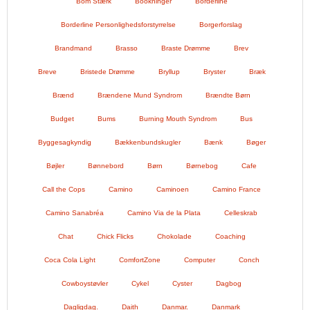
Bom Stærk
Bookninger
Borderline
Borderline Personlighedsforstyrrelse
Borgerforslag
Brandmand
Brasso
Braste Drømme
Brev
Breve
Bristede Drømme
Bryllup
Bryster
Bræk
Brænd
Brændene Mund Syndrom
Brændte Børn
Budget
Bums
Burning Mouth Syndrom
Bus
Byggesagkyndig
Bækkenbundskugler
Bænk
Bøger
Bøjler
Bønnebord
Børn
Børnebog
Cafe
Call the Cops
Camino
Caminoen
Camino France
Camino Sanabréa
Camino Via de la Plata
Celleskrab
Chat
Chick Flicks
Chokolade
Coaching
Coca Cola Light
ComfortZone
Computer
Conch
Cowboystøvler
Cykel
Cyster
Dagbog
Dagligdag.
Daith
Danmar.
Danmark