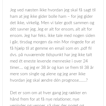
Jeg ved næsten ikke hvordan jeg skal få sagt til
ham at jeg ikke gider bolle ham – for jeg gider
det ikke, virkelig. Men vi taler godt sammen og
dét savner jeg. Jeg er alt for ensom, alt alt for
ensom. Jeg har feks. ikke tale med nogen siden
i går, tirsdag morgen da min Mor ringede for at
få hjælp til at gemme en email som en .pdf fil
dvs. på nuværende tidspunkt har jeg ikke talt
med ét eneste levende menneske i over 24
timer…. og jeg er 38 år og kan se frem til 38 år
mere som single og alene og jeg aner ikke
hvordan jeg skal ændre dén prognose…….?
Det er som om at hver gang jeg rækker en
hånd frem for at få nye relationer, nye
veninder og venner, så sker der noget og