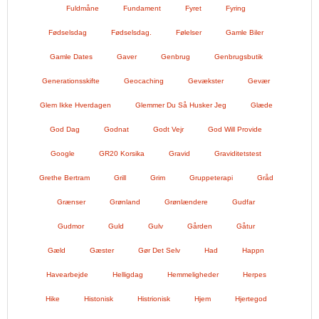
Fuldmåne
Fundament
Fyret
Fyring
Fødselsdag
Fødselsdag.
Følelser
Gamle Biler
Gamle Dates
Gaver
Genbrug
Genbrugsbutik
Generationsskifte
Geocaching
Gevækster
Gevær
Glem Ikke Hverdagen
Glemmer Du Så Husker Jeg
Glæde
God Dag
Godnat
Godt Vejr
God Will Provide
Google
GR20 Korsika
Gravid
Graviditetstest
Grethe Bertram
Grill
Grim
Gruppeterapi
Gråd
Grænser
Grønland
Grønlændere
Gudfar
Gudmor
Guld
Gulv
Gården
Gåtur
Gæld
Gæster
Gør Det Selv
Had
Happn
Havearbejde
Helligdag
Hemmeligheder
Herpes
Hike
Histonisk
Histrionisk
Hjem
Hjertegod