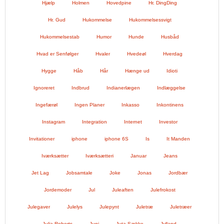
Hjælp
Holmen
Hovedpine
Hr. DingDing
Hr. Gud
Hukommelse
Hukommelsessvigt
Hukommelsestab
Humor
Hunde
Husbåd
Hvad er Senfølger
Hvaler
Hvedeøl
Hverdag
Hygge
Håb
Hår
Hænge ud
Idioti
Ignoreret
Indbrud
Indianerlægen
Indlæggelse
Ingefærøl
Ingen Planer
Inkasso
Inkontinens
Instagram
Integration
Internet
Investor
Invitationer
iphone
iphone 6S
Is
It Manden
Iværksætter
Iværksætteri
Januar
Jeans
Jet Lag
Jobsamtale
Joke
Jonas
Jordbær
Jordemoder
Jul
Juleaften
Julefrokost
Julegaver
Julelys
Julepynt
Juletræ
Juletræer
Julia Roberts
Juni
Juta Sække
Jylland