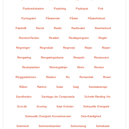
Psykoedukation
Psykolog
Psykopat
Pub
Pyntegrønt
Pårørende
Påske
Påskefrokost
Pædofili
Racist
Radio
Radiovært
Rammebrud
RandomTanker
Realitet
Realityprogram
Regler
Regninger
Regnskab
Regnvejr
Rejse
Rejser
Rengøring
Rengøringsdame
Respekt
Restaurant
Restepladser
Retningslinjer
Retro
Revisor
Ringgadebroen
Risskov
Ro
Romantisk
Roser
Råber
Røvhul
Salat
Salg
Samtaleterapi
Sandheden
Santiago de Compostela
Schmitt Riesling Vin
Scor.dk
Scoring
Seje Kvinder
Seksuelle Overgreb
Seksuelle Overgreb Konsekvenser
Selv-Kærlighed
Selvmord
Selvmordstanker
Selvomsorg
Selvskade