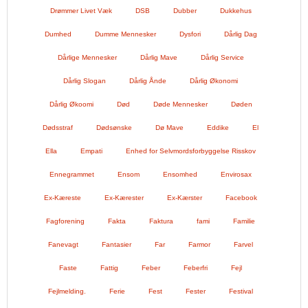
Drømmer Livet Væk
DSB
Dubber
Dukkehus
Dumhed
Dumme Mennesker
Dysfori
Dårlig Dag
Dårlige Mennesker
Dårlig Mave
Dårlig Service
Dårlig Slogan
Dårlig Ånde
Dårlig Økonomi
Dårlig Økoomi
Død
Døde Mennesker
Døden
Dødsstraf
Dødsønske
Dø Mave
Eddike
El
Ella
Empati
Enhed for Selvmordsforbyggelse Risskov
Ennegrammet
Ensom
Ensomhed
Envirosax
Ex-Kæreste
Ex-Kærester
Ex-Kærster
Facebook
Fagforening
Fakta
Faktura
fami
Familie
Fanevagt
Fantasier
Far
Farmor
Farvel
Faste
Fattig
Feber
Feberfri
Fejl
Fejlmelding.
Ferie
Fest
Fester
Festival