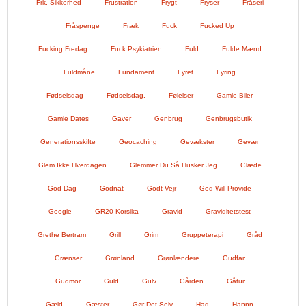
Frk. Sikkerhed
Frustration
Frygt
Fryser
Fråseri
Fråspenge
Fræk
Fuck
Fucked Up
Fucking Fredag
Fuck Psykiatrien
Fuld
Fulde Mænd
Fuldmåne
Fundament
Fyret
Fyring
Fødselsdag
Fødselsdag.
Følelser
Gamle Biler
Gamle Dates
Gaver
Genbrug
Genbrugsbutik
Generationsskifte
Geocaching
Gevækster
Gevær
Glem Ikke Hverdagen
Glemmer Du Så Husker Jeg
Glæde
God Dag
Godnat
Godt Vejr
God Will Provide
Google
GR20 Korsika
Gravid
Graviditetstest
Grethe Bertram
Grill
Grim
Gruppeterapi
Gråd
Grænser
Grønland
Grønlændere
Gudfar
Gudmor
Guld
Gulv
Gården
Gåtur
Gæld
Gæster
Gør Det Selv
Had
Happn