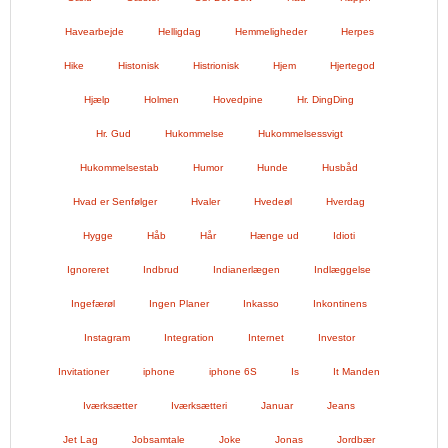
Havearbejde
Helligdag
Hemmeligheder
Herpes
Hike
Histonisk
Histrionisk
Hjem
Hjertegod
Hjælp
Holmen
Hovedpine
Hr. DingDing
Hr. Gud
Hukommelse
Hukommelsessvigt
Hukommelsestab
Humor
Hunde
Husbåd
Hvad er Senfølger
Hvaler
Hvedeøl
Hverdag
Hygge
Håb
Hår
Hænge ud
Idioti
Ignoreret
Indbrud
Indianerlægen
Indlæggelse
Ingefærøl
Ingen Planer
Inkasso
Inkontinens
Instagram
Integration
Internet
Investor
Invitationer
iphone
iphone 6S
Is
It Manden
Iværksætter
Iværksætteri
Januar
Jeans
Jet Lag
Jobsamtale
Joke
Jonas
Jordbær