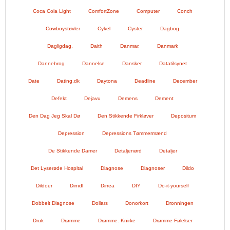
Coca Cola Light
ComfortZone
Computer
Conch
Cowboystøvler
Cykel
Cyster
Dagbog
Dagligdag.
Daith
Danmar.
Danmark
Dannebrog
Dannelse
Dansker
Datatilsynet
Date
Dating.dk
Daytona
Deadline
December
Defekt
Dejavu
Demens
Dement
Den Dag Jeg Skal Dø
Den Stikkende Firkløver
Depositum
Depression
Depressions Tømmermænd
De Stikkende Damer
Detaljenørd
Detaljer
Det Lyserøde Hospital
Diagnose
Diagnoser
Dildo
Dildoer
Dirndl
Dirrea
DIY
Do-it-yourself
Dobbelt Diagnose
Dollars
Donorkort
Dronningen
Druk
Drømme
Drømme. Knirke
Drømme Følelser