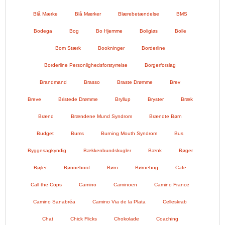
Blå Mærke
Blå Mærker
Blærebetændelse
BMS
Bodega
Bog
Bo Hjemme
Boligløs
Bolle
Bom Stærk
Bookninger
Borderline
Borderline Personlighedsforstyrrelse
Borgerforslag
Brandmand
Brasso
Braste Drømme
Brev
Breve
Bristede Drømme
Bryllup
Bryster
Bræk
Brænd
Brændene Mund Syndrom
Brændte Børn
Budget
Bums
Burning Mouth Syndrom
Bus
Byggesagkyndig
Bækkenbundskugler
Bænk
Bøger
Bøjler
Bønnebord
Børn
Børnebog
Cafe
Call the Cops
Camino
Caminoen
Camino France
Camino Sanabréa
Camino Via de la Plata
Celleskrab
Chat
Chick Flicks
Chokolade
Coaching