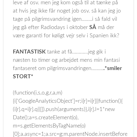
leve af osv. men jeg kom også til at tænke på
at hvis jeg ikke får noget job osv. så kan jeg jo
tage på pilgrimsvandring igen……..i så fald vil
jeg gå efter Radiodays i oktober
SÅ
må der
være garanti for køligt vejr selv i Spanien ikk?
FANTASTISK
tanke at få…………jeg gik i
næsten to timer og arbejdet mens min fantasi
fantaseret om pilgrimsvandringen………
.*smiler
STORT*
(function(i,s,o,g,r,a,m)
{i[‘GoogleAnalyticsObject’]=r;i[r]=i[r]||function(){
(i[r].q=i[r].q||[]).push(arguments)},i[r].l=1*new
Date();a=s.createElement(o),
m=s.getElementsByTagName(o)
[0];a.async=1;a.src=g;m.parentNode.insertBefore(a,m