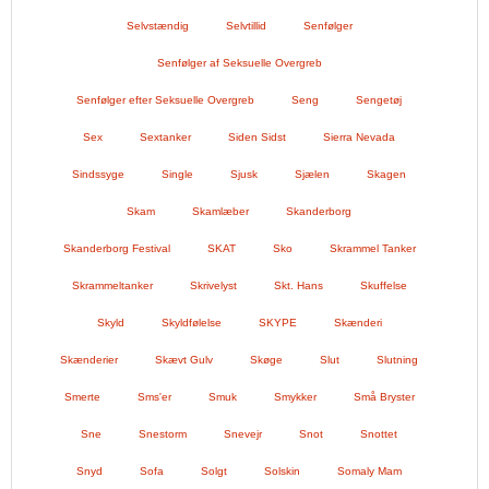
Selvstændig
Selvtillid
Senfølger
Senfølger af Seksuelle Overgreb
Senfølger efter Seksuelle Overgreb
Seng
Sengetøj
Sex
Sextanker
Siden Sidst
Sierra Nevada
Sindssyge
Single
Sjusk
Sjælen
Skagen
Skam
Skamlæber
Skanderborg
Skanderborg Festival
SKAT
Sko
Skrammel Tanker
Skrammeltanker
Skrivelyst
Skt. Hans
Skuffelse
Skyld
Skyldfølelse
SKYPE
Skænderi
Skænderier
Skævt Gulv
Skøge
Slut
Slutning
Smerte
Sms'er
Smuk
Smykker
Små Bryster
Sne
Snestorm
Snevejr
Snot
Snottet
Snyd
Sofa
Solgt
Solskin
Somaly Mam