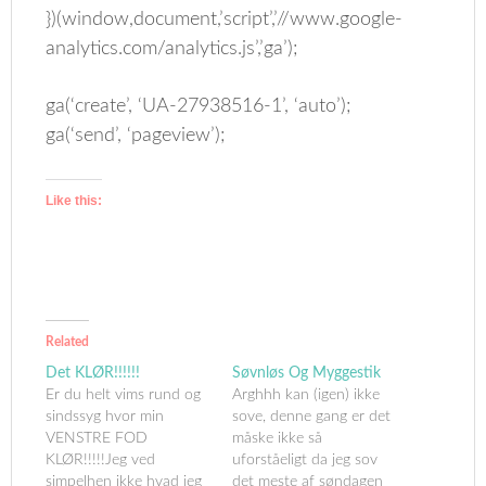
})(window,document,’script’,’//www.google-
analytics.com/analytics.js’,’ga’);
ga(‘create’, ‘UA-27938516-1’, ‘auto’);
ga(‘send’, ‘pageview’);
Like this:
Related
Det KLØR!!!!!!
Søvnløs Og Myggestik
Er du helt vims rund og
Arghhh kan (igen) ikke
sindssyg hvor min
sove, denne gang er det
VENSTRE FOD
måske ikke så
KLØR!!!!!Jeg ved
uforståeligt da jeg sov
simpelhen ikke hvad jeg
det meste af søndagen