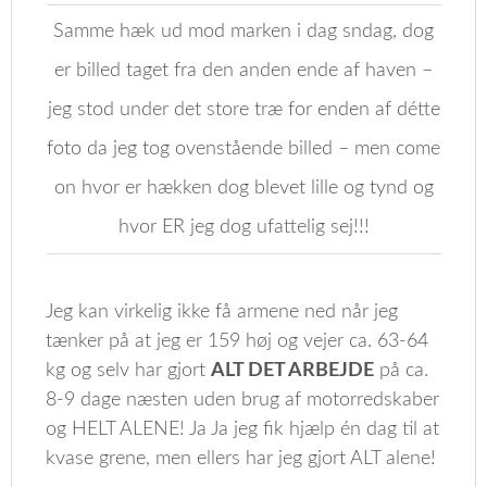
Samme hæk ud mod marken i dag sndag, dog
er billed taget fra den anden ende af haven –
jeg stod under det store træ for enden af détte
foto da jeg tog ovenstående billed – men come
on hvor er hækken dog blevet lille og tynd og
hvor ER jeg dog ufattelig sej!!!
Jeg kan virkelig ikke få armene ned når jeg
tænker på at jeg er 159 høj og vejer ca. 63-64
kg og selv har gjort
ALT DET ARBEJDE
på ca.
8-9 dage næsten uden brug af motorredskaber
og HELT ALENE! Ja Ja jeg fik hjælp én dag til at
kvase grene, men ellers har jeg gjort ALT alene!