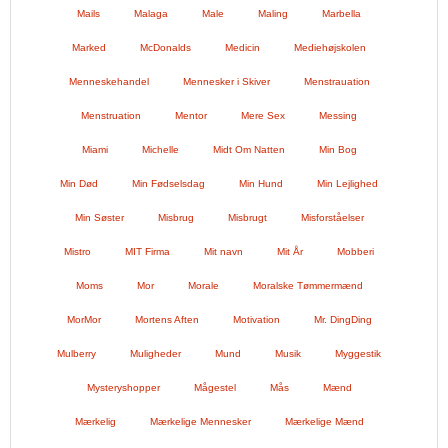
Mails
Malaga
Male
Maling
Marbella
Marked
McDonalds
Medicin
Mediehøjskolen
Menneskehandel
Mennesker i Skiver
Menstrauation
Menstruation
Mentor
Mere Sex
Messing
Miami
Michelle
Midt Om Natten
Min Bog
Min Død
Min Fødselsdag
Min Hund
Min Lejlighed
Min Søster
Misbrug
Misbrugt
Misforståelser
Mistro
MIT Firma
Mit navn
Mit År
Mobberi
Moms
Mor
Morale
Moralske Tømmermænd
MorMor
Mortens Aften
Motivation
Mr. DingDing
Mulberry
Muligheder
Mund
Musik
Myggestik
Mysteryshopper
Mågestel
Mås
Mænd
Mærkelig
Mærkelige Mennesker
Mærkelige Mænd