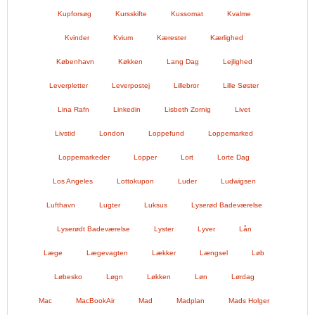
Kupforsøg
Kursskifte
Kussomat
Kvalme
Kvinder
Kvium
Kærester
Kærlighed
København
Køkken
Lang Dag
Lejlighed
Leverpletter
Leverpostej
Lillebror
Lille Søster
Lina Rafn
Linkedin
Lisbeth Zornig
Livet
Livstid
London
Loppefund
Loppemarked
Loppemarkeder
Lopper
Lort
Lorte Dag
Los Angeles
Lottokupon
Luder
Ludwigsen
Lufthavn
Lugter
Luksus
Lyserød Badeværelse
Lyserødt Badeværelse
Lyster
Lyver
Lån
Læge
Lægevagten
Lækker
Længsel
Løb
Løbesko
Løgn
Løkken
Løn
Lørdag
Mac
MacBookAir
Mad
Madplan
Mads Holger