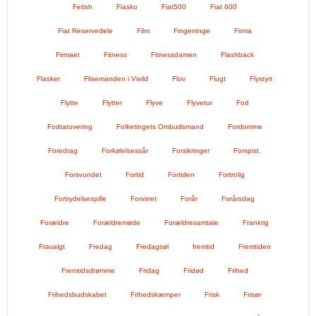
Fetish
Fiasko
Fiat500
Fiat 600
Fiat Reservedele
Film
Fingerringe
Firma
Firmaet
Fitness
Fitnessdamen
Flashback
Flasker
Flisemanden i Vivild
Flov
Flugt
Flystyrt
Flytte
Flytter
Flyve
Flyvetur
Fod
Fodtatovering
Folketingets Ombudsmand
Fordomme
Foredrag
Forkølelsessår
Forsikringer
Forspist.
Forsvundet
Fortid
Fortiden
Fortrolig
Fortrydelsespille
Forvirret
Forår
Forårsdag
Forældre
Forældremøde
Forældresamtale
Frankrig
Fravalgt
Fredag
Fredagsøl
fremtid
Fremtiden
Fremtidsdrømme
Fridag
Fridød
Frihed
Frihedsbudskabet
Frihedskæmper
Frisk
Frisør