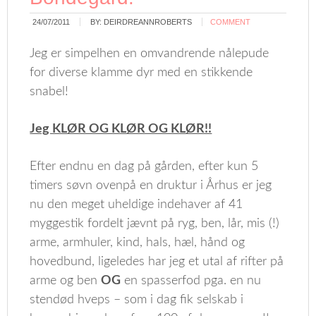
24/07/2011
BY:
DEIRDREANNROBERTS
COMMENT
Jeg er simpelhen en omvandrende nålepude
for diverse klamme dyr med en stikkende
snabel!
Jeg KLØR OG KLØR OG KLØR!!
Efter endnu en dag på gården, efter kun 5
timers søvn ovenpå en druktur i Århus er jeg
nu den meget uheldige indehaver af 41
myggestik fordelt jævnt på ryg, ben, lår, mis (!)
arme, armhuler, kind, hals, hæl, hånd og
hovedbund, ligeledes har jeg et utal af rifter på
arme og ben
OG
en spasserfod pga. en nu
stendød hveps – som i dag fik selskab i