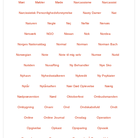
Mæt
Møbler
Møde
Narcassisme
Narcassist
Narcissistisk Personlighedsforstyrrelse
Nasty Damer
Nat
Naturen
Negle
Nej
NeNe
Nervøs
Netværk
NGO
Nissan
Nok
Nordea
Norges Nationaldag
Normal
Norman
Norman Bach
Norwegian
Note
Note til mig selv
Numse
Nutid
Nutiden
NuvaRing
Ny Behandler
Nye Sko
Nyhavn
Nyhedsstalkeren
Nykredit
Ny Psykiater
Nytår
Nytårsaften
Nær Død Oplevelse
Nærig
Nødprævention
Nørd
Oktoberfest
Ombudsmanden
Ombygning
Onani
Ond
Ondskabsfuld
Ondt
Online
Online Journal
Onsdag
Operation
Opgivelse
Opkast
Opsparing
Opvask