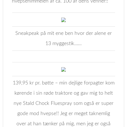
hvepsehimmelen af ca. 100 af dens venner!!
Sneakpeak på mit ene ben hvor der alene er
13 myggestik……
139,95 kr pr. bøtte – min dejlige forpagter kom
kørende i sin røde traktore og gav mig to helt
nye Stald Chock Fluespray som også er super
gode mod hvepse!! Jeg er meget taknemlig
over at han tænker på mig, men jeg er også