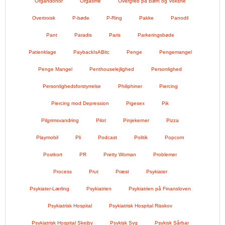
Organdonor
Orgasme
Overgreb på Børn og Voksne
Overtroisk
P-bøde
P-Ring
Pakke
Panodil
Pant
Paradis
Paris
Parkeringsbøde
Patienklage
PaybackIsABitc
Penge
Pengemangel
Penge Mangel
Penthouselejlighed
Personlighed
Personlighedsforstyrrelse
Philiphiner
Piercing
Piercing mod Depression
Pigesex
Pik
Pilgrimsvandring
Pilot
Pinjekerner
Pizza
Playmobil
Pli
Podcast
Politik
Popcorn
Postkort
PR
Pretty Woman
Problemer
Process
Prut
Præst
Psykiater
Psykiater-Lærling
Psykiatrien
Psykiatrien på Finansloven
Psykiatrisk Hospital
Psykiatrisk Hospital Risskov
Psykiatrisk Hospital Skejby
Psykisk Syg
Psykisk Sårbar