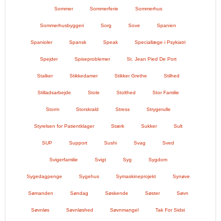
Sommer
Sommerferie
Sommerhus
Sommerhusbyggeri
Sorg
Sove
Spanien
Spanioler
Spansk
Speak
Speciallæge i Psykiatri
Spejder
Spiseproblemer
St. Jean Pied De Port
Stalker
Stikkedamer
Stikker Grethe
Stilhed
Stilladsarbejde
Stole
Stolthed
Stor Familie
Storm
Storskrald
Stress
Strygerulle
Styrelsen for Patientklager
Stærk
Sukker
Sult
SUP
Support
Sushi
Svag
Sved
Svigerfamilie
Svigt
Syg
Sygdom
Sygedagpenge
Sygehus
Symaskineprojekt
Synøve
Sømanden
Søndag
Søskende
Søster
Søvn
Søvnløs
Søvnløshed
Søvnmangel
Tak For Sidst