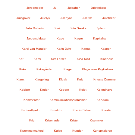
Jordemoder
Jul
Juleaften
Julefrokost
Julegaver
Julelys
Julepynt
Juletræ
Juletræer
Julia Roberts
Juni
Juta Sække
Jylland
Jægersoldater
Kage
Kager
Kapitalist
Karel van Mander
Karin Dyhr
Karma
Kasper
Kat
Kemi
Kim Larsen
Kina Mad
Kindness
Kirke
Kirkegården
Klage
Klage over Psykiatrien
Klamt
Klargøring
Kloak
Kniv
Knuste Drømme
Kobber
Koder
Kodere
Koldt
Kolonihave
Kommentar
Kommunikationsproblemer
Kondom
Kontanthjælp
Korrektur
Kranio Sakral
Kreativ
Krig
Krisemøde
Kristen
Kræmmer
Kræmmermarked
Kulde
Kunder
Kunstmaleren