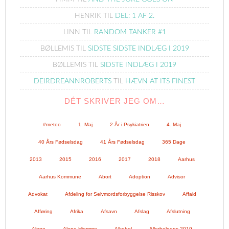
HENRIK
TIL
DEL: 1 AF 2.
LINN
TIL
RANDOM TANKER #1
BØLLEMIS
TIL
SIDSTE SIDSTE INDLÆG I 2019
BØLLEMIS
TIL
SIDSTE INDLÆG I 2019
DEIRDREANNROBERTS
TIL
HÆVN AT ITS FINEST
DÉT SKRIVER JEG OM…
#metoo
1. Maj
2 År i Psykiatrien
4. Maj
40 Års Fødselsdag
41 Års Fødselsdag
365 Dage
2013
2015
2016
2017
2018
Aarhus
Aarhus Kommune
Abort
Adoption
Advisor
Advokat
Afdeling for Selvmordsforbyggelse Risskov
Affald
Afføring
Afrika
Afsavn
Afslag
Afslutning
Alene
Alene Hjemme
Alkohol
Allerhelgens 2019