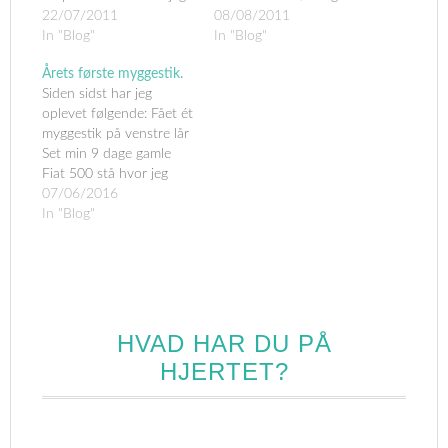
skal gøre, den klør og
22/07/2011
pga. min massive
08/08/2011
klør og klør og lægerne
In "Blog"
indtagelse af
In "Blog"
siger bare at det
alkoholiserede vare
Årets første myggestik.
er "Kjøwenhavner
natten til søndag.......men
Siden sidst har jeg
Hysteri" - ikke at jeg har
at jeg skulle vågne op
oplevet følgende: Fået ét
ringet til en læge i dag,
fordi der var en MYG i
myggestik på venstre lår
men det var det de
mit ØRE havde jeg
Set min 9 dage gamle
sagde i…
alligevel ikke set
Fiat 500 stå hvor jeg
komme!!Jeg fik…
parkeret den, med
07/06/2016
benzin dækslet revet af,
In "Blog"
en bule og ridser i
lakken. Jeg kneb en tåre.
Lavet en surprise party
for min Far (Vores Far)
da han…
HVAD HAR DU PÅ
HJERTET?