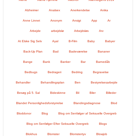
Alzheimer
Analsex
Anerkendelse
Anika
Anne Linnet
Anonym
Ansigt
App
Ar
Arbejde
arbejdslø
Arbejdsløs
Arv
At Elske Sig Selv
Ayal
B-Film
Baby
Babyer
Back-Up Plan
Bad
Badeværelse
Bananer
Bange
Bank
Banker
Bar
Barnedåb
Bedbugs
Bedrageri
Bedring
Begravelse
Behandler
Behandlingsplan
Ben
Bestyrelsesarbejde
Besøg på 5. Sal
Bideskinne
Bil
Biler
Billeder
Blandet Personlighedsforstyrrelse
Blandingsdiagnose
Blod
Bloddonor
Blog
Blog om Senfølger af Seksuelle Overgreb
Blog om Senfølger Efter Seksuelle Overgreb
Blogs
Blokhus
Blomster
Blomstertyv
Blowjob