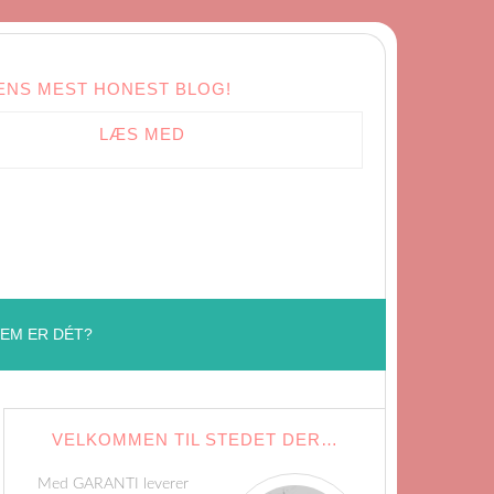
ENS MEST HONEST BLOG!
LÆS MED
EM ER DÉT?
VELKOMMEN TIL STEDET DER…
Med GARANTI leverer