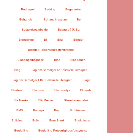
Bedrageri
Bedring
Begravelse
Behandler
Behandlingsplan
Ben
Bestyrelsesarbejde
Besøg på 5. Sal
Bideskinne
Bil
Biler
Billeder
Blandet Personlighedsforstyrrelse
Blandingsdiagnose
Blod
Bloddonor
Blog
Blog om Senfølger af Seksuelle Overgreb
Blog om Senfølger Efter Seksuelle Overgreb
Blogs
Blokhus
Blomster
Blomstertyv
Blowjob
Blå Mærke
Blå Mærker
Blærebetændelse
BMS
Bodega
Bog
Bo Hjemme
Boligløs
Bolle
Bom Stærk
Bookninger
Borderline
Borderline Personlighedsforstyrrelse