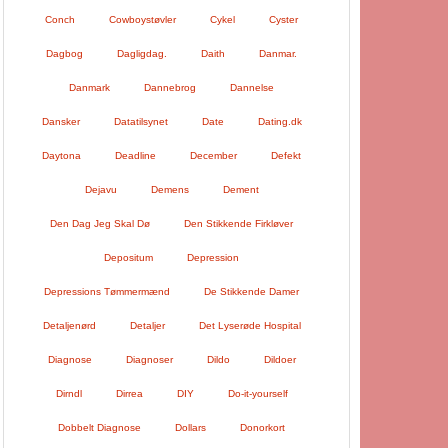
Conch
Cowboystøvler
Cykel
Cyster
Dagbog
Dagligdag.
Daith
Danmar.
Danmark
Dannebrog
Dannelse
Dansker
Datatilsynet
Date
Dating.dk
Daytona
Deadline
December
Defekt
Dejavu
Demens
Dement
Den Dag Jeg Skal Dø
Den Stikkende Firkløver
Depositum
Depression
Depressions Tømmermænd
De Stikkende Damer
Detaljenørd
Detaljer
Det Lyserøde Hospital
Diagnose
Diagnoser
Dildo
Dildoer
Dirndl
Dirrea
DIY
Do-it-yourself
Dobbelt Diagnose
Dollars
Donorkort