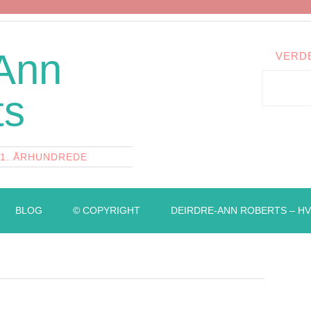
 Ann
VERD
ts
21. ÅRHUNDREDE
BLOG
© COPYRIGHT
DEIRDRE-ANN ROBERTS – HV