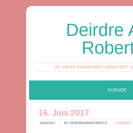
Deirdre
Rober
AT VÆRE FORVIRRET ANNO DET 
FORSIDE
16. Juni 2017
16/06/2017
BY:
DEIRDREANNROBERTS
COMMENT