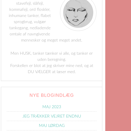
stavefejl, slåfejl,
kommafejl, ord floskler,
inhumane tanker, flabet
sprogbrug, vulgær
tankegang, nedladende
omtale af navngivende
mennesker og meget meget andet.
Men HUSK, tanker tænker vi alle, og tanker er
uden beregning.
Forskellen er blot at jeg skriver mine ned, og at
DU VÆLGER at læser med.
NYE BLOGINDLÆG
MAJ 2023
JEG TRÆKKER VEJRET ENDNU
MAJ LØRDAG