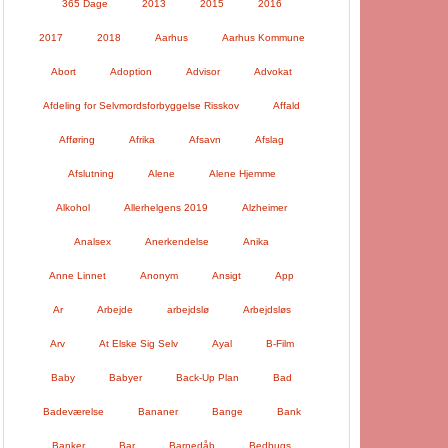
365 Dage
2013
2015
2016
2017
2018
Aarhus
Aarhus Kommune
Abort
Adoption
Advisor
Advokat
Afdeling for Selvmordsforbyggelse Risskov
Affald
Afføring
Afrika
Afsavn
Afslag
Afslutning
Alene
Alene Hjemme
Alkohol
Allerhelgens 2019
Alzheimer
Analsex
Anerkendelse
Anika
Anne Linnet
Anonym
Ansigt
App
Ar
Arbejde
arbejdslø
Arbejdsløs
Arv
At Elske Sig Selv
Ayal
B-Film
Baby
Babyer
Back-Up Plan
Bad
Badeværelse
Bananer
Bange
Bank
Banker
Bar
Barnedåb
Bedbugs