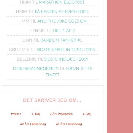
HMM
TIL
MARATHON BLOGPOST.
HMM
TIL
PÅ KANTEN AF EVIGHEDEN
HMM
TIL
AND THE JOKE GOES ON
HENRIK
TIL
DEL: 1 AF 2.
LINN
TIL
RANDOM TANKER #1
BØLLEMIS
TIL
SIDSTE SIDSTE INDLÆG I 2019
BØLLEMIS
TIL
SIDSTE INDLÆG I 2019
DEIRDREANNROBERTS
TIL
HÆVN AT ITS
FINEST
DÉT SKRIVER JEG OM…
#metoo
1. Maj
2 År i Psykiatrien
4. Maj
40 Års Fødselsdag
41 Års Fødselsdag