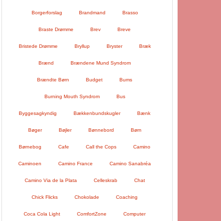
Borgerforslag
Brandmand
Brasso
Braste Drømme
Brev
Breve
Bristede Drømme
Bryllup
Bryster
Bræk
Brænd
Brændene Mund Syndrom
Brændte Børn
Budget
Bums
Burning Mouth Syndrom
Bus
Byggesagkyndig
Bækkenbundskugler
Bænk
Bøger
Bøjler
Bønnebord
Børn
Børnebog
Cafe
Call the Cops
Camino
Caminoen
Camino France
Camino Sanabréa
Camino Via de la Plata
Celleskrab
Chat
Chick Flicks
Chokolade
Coaching
Coca Cola Light
ComfortZone
Computer