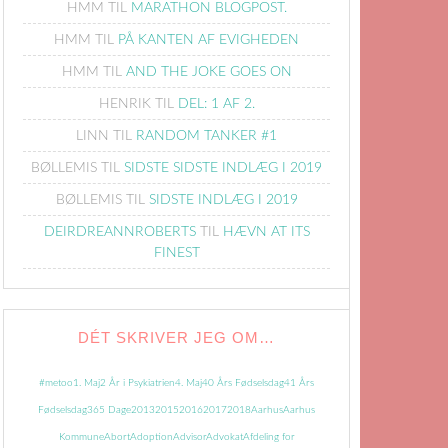
HMM
TIL
MARATHON BLOGPOST.
HMM
TIL
PÅ KANTEN AF EVIGHEDEN
HMM
TIL
AND THE JOKE GOES ON
HENRIK
TIL
DEL: 1 AF 2.
LINN
TIL
RANDOM TANKER #1
BØLLEMIS
TIL
SIDSTE SIDSTE INDLÆG I 2019
BØLLEMIS
TIL
SIDSTE INDLÆG I 2019
DEIRDREANNROBERTS
TIL
HÆVN AT ITS
FINEST
DÉT SKRIVER JEG OM…
#metoo
1. Maj
2 År i Psykiatrien
4. Maj
40 Års Fødselsdag
41 Års
Fødselsdag
365 Dage
2013
2015
2016
2017
2018
Aarhus
Aarhus
Kommune
Abort
Adoption
Advisor
Advokat
Afdeling for