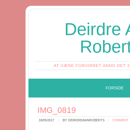
Deirdre
Rober
AT VÆRE FORVIRRET ANNO DET 
FORSIDE
IMG_0819
18/05/2017
BY:
DEIRDREANNROBERTS
COMMENT