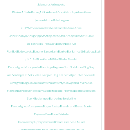
Selvmordsforbyggelse
Risskov
Affald
Afføring
Afrika
Afsavn
Afslag
Afslutning
Alene
Alene
Hjemme
Alkohol
Allerhelgens
2019
Alzheimer
Analsex
Anerkendelse
Anika
Anne
Linnet
Anonym
Ansigt
App
Ar
Arbejde
arbejdslø
Arbejdsløs
Arv
At Elske
Sig Selv
Ayal
B-Film
Baby
Babyer
Back-Up
Plan
Bad
Badeværelse
Bananer
Bange
Bank
Banker
Bar
Barnedåb
Bedbugs
Bedrageri
Bedring
Begravels
på 5. Sal
Bideskinne
Bil
Biler
Billeder
Blandet
Personlighedsforstyrrelse
Blandingsdiagnose
Blod
Bloddonor
Blog
Blog
om Senfølger af Seksuelle Overgreb
Blog om Senfølger Efter Seksuelle
Overgreb
Blogs
Blokhus
Blomster
Blomstertyv
Blowjob
Blå Mærke
Blå
Mærker
Blærebetændelse
BMS
Bodega
Bog
Bo Hjemme
Boligløs
Bolle
Bom
Stærk
Bookninger
Borderline
Borderline
Personlighedsforstyrrelse
Borgerforslag
Brandmand
Brasso
Braste
Drømme
Brev
Breve
Bristede
Drømme
Bryllup
Bryster
Bræk
Brænd
Brændene Mund