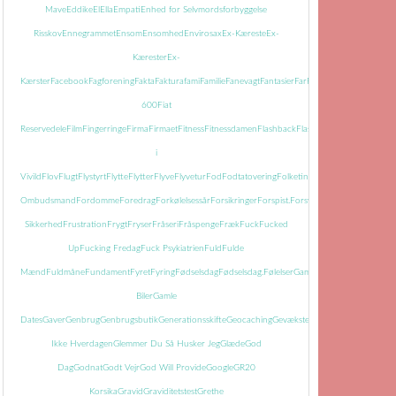
Mave
Eddike
El
Ella
Empati
Enhed for Selvmordsforbyggelse
Risskov
Ennegrammet
Ensom
Ensomhed
Envirosax
Ex-Kæreste
Ex-
Kærester
Ex-
Kærster
Facebook
Fagforening
Fakta
Faktura
fami
Familie
Fanevagt
Fantasier
Far
Farmor
Farvel
Faste
Fatti
600
Fiat
Reservedele
Film
Fingerringe
Firma
Firmaet
Fitness
Fitnessdamen
Flashback
Flasker
Flisemanden
i
Vivild
Flov
Flugt
Flystyrt
Flytte
Flytter
Flyve
Flyvetur
Fod
Fodtatovering
Folketingets
Ombudsmand
Fordomme
Foredrag
Forkølelsessår
Forsikringer
Forspist.
Forsvundet
Fortid
Fortiden
Sikkerhed
Frustration
Frygt
Fryser
Fråseri
Fråspenge
Fræk
Fuck
Fucked
Up
Fucking Fredag
Fuck Psykiatrien
Fuld
Fulde
Mænd
Fuldmåne
Fundament
Fyret
Fyring
Fødselsdag
Fødselsdag.
Følelser
Gamle
Biler
Gamle
Dates
Gaver
Genbrug
Genbrugsbutik
Generationsskifte
Geocaching
Gevækster
Gevær
Glem
Ikke Hverdagen
Glemmer Du Så Husker Jeg
Glæde
God
Dag
Godnat
Godt Vejr
God Will Provide
Google
GR20
Korsika
Gravid
Graviditetstest
Grethe