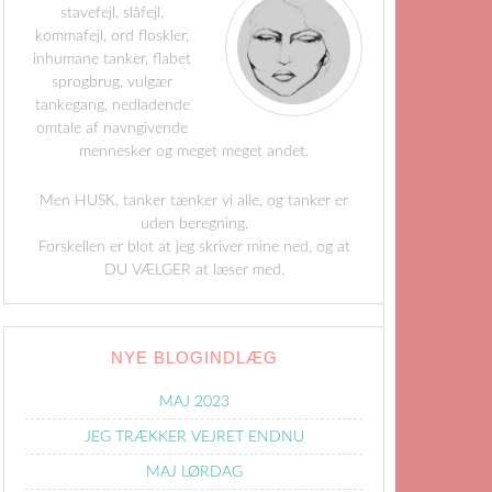
stavefejl, slåfejl,
kommafejl, ord floskler,
inhumane tanker, flabet
sprogbrug, vulgær
tankegang, nedladende
omtale af navngivende
mennesker og meget meget andet.
Men HUSK, tanker tænker vi alle, og tanker er
uden beregning.
Forskellen er blot at jeg skriver mine ned, og at
DU VÆLGER at læser med.
NYE BLOGINDLÆG
MAJ 2023
JEG TRÆKKER VEJRET ENDNU
MAJ LØRDAG